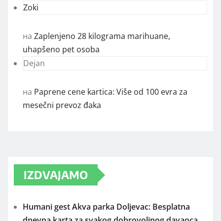
Zoki
на
Zaplenjeno 28 kilograma marihuane,
uhapšeno pet osoba
Dejan
на
Paprene cene kartica: Više od 100 evra za
mesečni prevoz đaka
IZDVAJAMO
Humani gest Akva parka Doljevac: Besplatna
dnevna karta za svakog dobrovoljnog davaoca