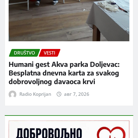
DRUŠTVO
VESTI
Humani gest Akva parka Doljevac:
Besplatna dnevna karta za svakog
dobrovoljnog davaoca krvi
Radio Koprijan
авг 7, 2026