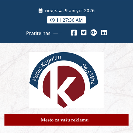
Skip
недеља, 9 август 2026
to
content
11:27:38 AM
Pratite nas