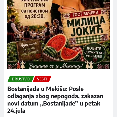
DRUŠTVO
VESTI
Bostanijada u Mekišu: Posle
odlaganja zbog nepogoda, zakazan
novi datum „Bostanijade” u petak
24.jula