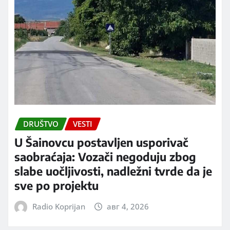
DRUŠTVO
VESTI
U Šainovcu postavljen usporivač
saobraćaja: Vozači negoduju zbog
slabe uočljivosti, nadležni tvrde da je
sve po projektu
Radio Koprijan
авг 4, 2026