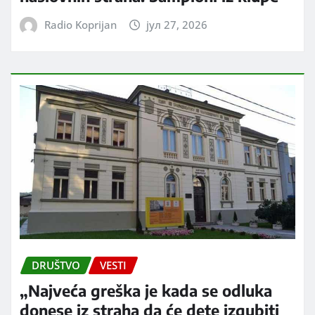
Radio Koprijan
јул 27, 2026
DRUŠTVO
VESTI
„Najveća greška je kada se odluka
donese iz straha da će dete izgubiti