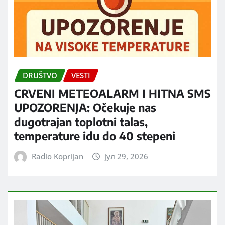
DRUŠTVO
VESTI
CRVENI METEOALARM I HITNA SMS
UPOZORENJA: Očekuje nas
dugotrajan toplotni talas,
temperature idu do 40 stepeni
Radio Koprijan
јул 29, 2026