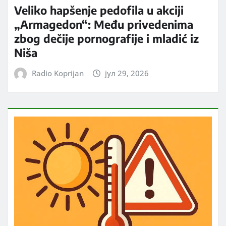
Veliko hapšenje pedofila u akciji
„Armagedon“: Među privedenima
zbog dečije pornografije i mladić iz
Niša
Radio Koprijan
јул 29, 2026