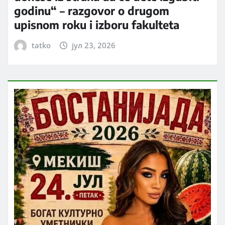
godinu“ – razgovor o drugom
upisnom roku i izboru fakulteta
tatko
јул 23, 2026