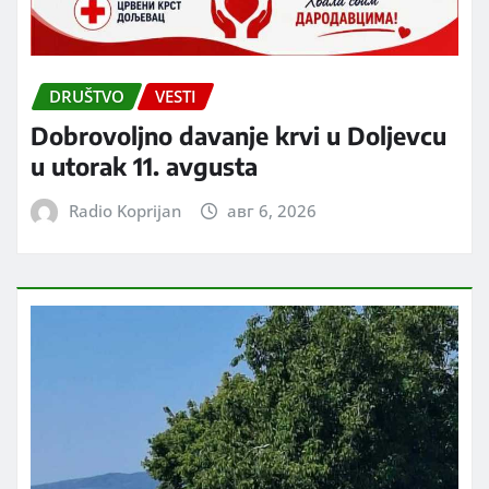
DRUŠTVO
VESTI
Dobrovoljno davanje krvi u Doljevcu
u utorak 11. avgusta
Radio Koprijan
авг 6, 2026