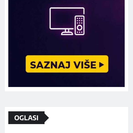
Marketing telefon 062 463 002
OGLASI
Od sada mali oglasi i na sajtu