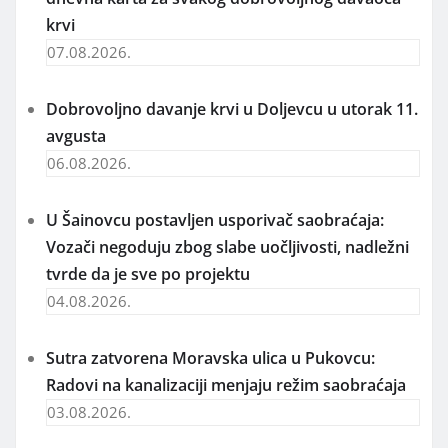
krvi
07.08.2026.
Dobrovoljno davanje krvi u Doljevcu u utorak 11.
avgusta
06.08.2026.
U Šainovcu postavljen usporivač saobraćaja:
Vozači negoduju zbog slabe uočljivosti, nadležni
tvrde da je sve po projektu
04.08.2026.
Sutra zatvorena Moravska ulica u Pukovcu:
Radovi na kanalizaciji menjaju režim saobraćaja
03.08.2026.