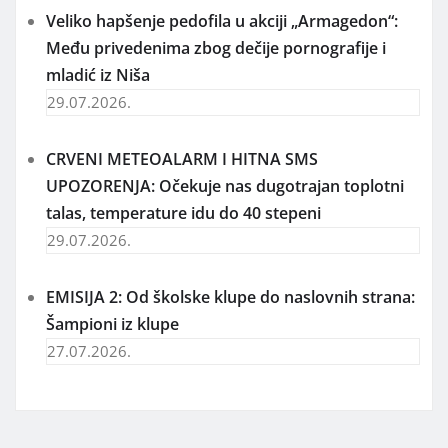
Veliko hapšenje pedofila u akciji „Armagedon“:
Među privedenima zbog dečije pornografije i
mladić iz Niša
29.07.2026.
CRVENI METEOALARM I HITNA SMS
UPOZORENJA: Očekuje nas dugotrajan toplotni
talas, temperature idu do 40 stepeni
29.07.2026.
EMISIJA 2: Od školske klupe do naslovnih strana:
Šampioni iz klupe
27.07.2026.