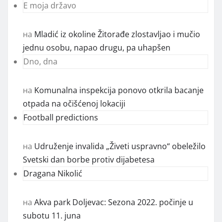
E moja državo
на
Mladić iz okoline Žitorađe zlostavljao i mučio
jednu osobu, napao drugu, pa uhapšen
Dno, dna
на
Komunalna inspekcija ponovo otkrila bacanje
otpada na očišćenoj lokaciji
Football predictions
на
Udruženje invalida „Živeti uspravno“ obeležilo
Svetski dan borbe protiv dijabetesa
Dragana Nikolić
на
Akva park Doljevac: Sezona 2022. počinje u
subotu 11. juna