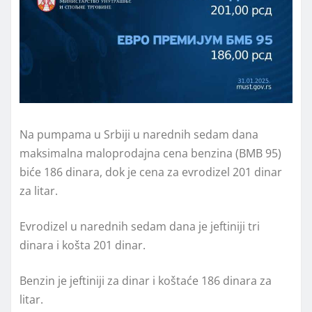
Na pumpama u Srbiji u narednih sedam dana
maksimalna maloprodajna cena benzina (BMB 95)
biće 186 dinara, dok je cena za evrodizel 201 dinar
za litar.
Evrodizel u narednih sedam dana je jeftiniji tri
dinara i košta 201 dinar.
Benzin je jeftiniji za dinar i koštaće 186 dinara za
litar.