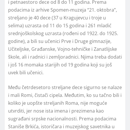
i petnaestoro dece od 8 do 11 godina. Prema
podacima iz arhive Spomen-muzeja “21. oktobra”,
streljano je 40 dece (37 u Kragujevcu i troje u
selima) uzrasta od 11 do 15 godina i 261 mladić
srednjoškolskog uzrasta (rođeni od 1922. do 1925.
godine), a bili su učenici Prve i Druge gimnazije,
Učiteljske, Građanske, Vojno-tehničke i Zanatlijske
škole, ali i radnici i zemljoradnici. Njima treba dodati
i još 16 momaka starijih od 19 godina koji su još
uvek bili učenici.
Među četrdesetoro streljane dece sigurno se nalaze
i mali Romi, čistači cipela. Međutim, ko su tačno bili i
koliko je uopšte streljanih Roma, nije moguće
utvrditi, jer nose ista imena i prezimena kao
sugrađani srpske nacionalnosti. Prema podacima
Staniše Brkića, istoričara i muzejskog savetnika u