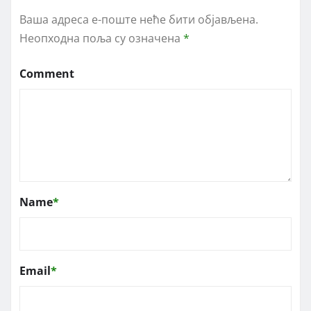
Ваша адреса е-поште неће бити објављена.
Неопходна поља су означена
*
Comment
Name
*
Email
*