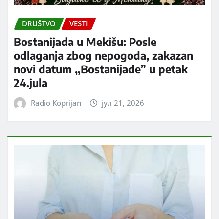
DRUŠTVO
VESTI
Bostanijada u Mekišu: Posle
odlaganja zbog nepogoda, zakazan
novi datum „Bostanijade” u petak
24.jula
Radio Koprijan
јул 21, 2026