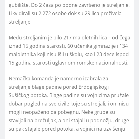
gubilište. Do 2 časa po podne završeno je streljanje.
Likvidirali su 2.272 osobe dok su 29 lica preživela
streljanje.
Među streljanim je bilo 217 maloletnih lica – od čega
iznad 15 godina starosti, 60 učenika gimnazije i 134
maloletnika koji nisu išli u školu, kao i 23 dece ispod
15 godina starosti uglavnom romske nacionalnosti.
Nemačka komanda je namerno izabrala za
streljanje blage padine pored Erdoglijskog i
Sušičkog potoka. Blage padine su vojnicima pružale
dobar pogled na sve civile koje su streljali, i oni nisu
mogli neopaženo da pobegnu. Neke grupe su
stavljali na brežuljak, a oni stajali u podnožju, druge
su pak stajale pored potoka, a vojnici na uzvišenju.