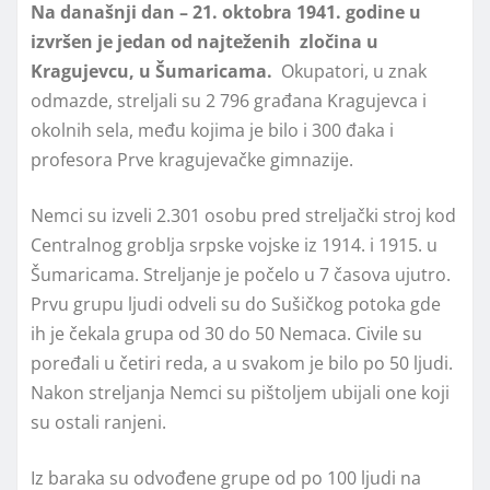
Na današnji dan – 21. oktobra 1941. godine u
izvršen je jedan od najteženih zločina u
Kragujevcu, u Šumaricama.
Okupatori, u znak
odmazde, streljali su 2 796 građana Kragujevca i
okolnih sela, među kojima je bilo i 300 đaka i
profesora Prve kragujevačke gimnazije.
Nemci su izveli 2.301 osobu pred streljački stroj kod
Centralnog groblja srpske vojske iz 1914. i 1915. u
Šumaricama. Streljanje je počelo u 7 časova ujutro.
Prvu grupu ljudi odveli su do Sušičkog potoka gde
ih je čekala grupa od 30 do 50 Nemaca. Civile su
poređali u četiri reda, a u svakom je bilo po 50 ljudi.
Nakon streljanja Nemci su pištoljem ubijali one koji
su ostali ranjeni.
Iz baraka su odvođene grupe od po 100 ljudi na