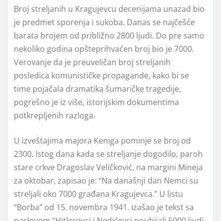
Broj streljanih u Kragujevcu decenijama unazad bio
je predmet sporenja i sukoba. Danas se najčešće
barata brojem od približno 2800 ljudi. Do pre samo
nekoliko godina opšteprihvaćen broj bio je 7000.
Verovanje da je preuveličan broj streljanih
posledica komunističke propagande, kako bi se
time pojačala dramatika šumaričke tragedije,
pogrešno je iz više, istorijskim dokumentima
potkrepljenih razloga.
U izveštajima majora Keniga pominje se broj od
2300. Istog dana kada se streljanje dogodilo, paroh
stare crkve Dragoslav Veličković, na margini Mineja
za oktobar, zapisao je: “Na današnji dan Nemci su
streljali oko 7000 građana Kragujevca.” U listu
“Borba” od 15. novembra 1941. izašao je tekst sa
naslovom “Hitlerovci i Nedićevci poubijali 5000 ljudi