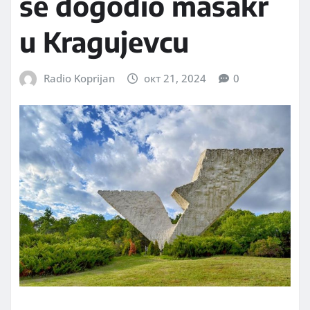
se dogodio masakr
u Kragujevcu
Radio Koprijan
окт 21, 2024
0