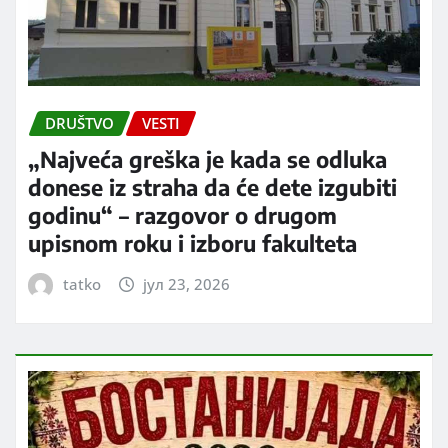
DRUŠTVO
VESTI
„Najveća greška je kada se odluka
donese iz straha da će dete izgubiti
godinu“ – razgovor o drugom
upisnom roku i izboru fakulteta
tatko
јул 23, 2026