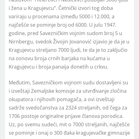
i žena u Kragujevcu”. Četnički izvori tog doba
variraju u procenama između 5000 i 12.000, a
najčešće se pominje broj od 6000. U julu 1947.
godine, pred Savezničkim vojnim sudom broj 5 u
Nirnbergu, svedok Živojin Jovanović izjavio je da je u
Kragujevcu streljano 7000 ljudi, te da je to zaključio
na osnovu broja crnih barjaka na kućama u
Kragujevcu i broja panaija donetih u crkvu.
Međutim, Savezničkom vojnom sudu dostavljeni su
i izveštaji Zemaljske komisije za utvrđivanje zločina
okupatora i njihovih pomagača, a ovi izveštaji
sadrže svedočanstva za 2324 streljanih, od čega za
1706 postoje originalne prijave članova porodica.
Uz, po svemu sudeći, mit o 7000 streljanih, najčešće
se pominje i onaj o 300 đaka kragujevačke gimnazije