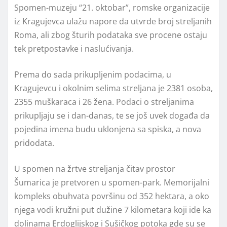
Spomen-muzeju “21. oktobar”, romske organizacije
iz Kragujevca ulažu napore da utvrde broj streljanih
Roma, ali zbog šturih podataka sve procene ostaju
tek pretpostavke i naslućivanja.
Prema do sada prikupljenim podacima, u
Kragujevcu i okolnim selima streljana je 2381 osoba,
2355 muškaraca i 26 žena. Podaci o streljanima
prikupljaju se i dan-danas, te se još uvek događa da
pojedina imena budu uklonjena sa spiska, a nova
pridodata.
U spomen na žrtve streljanja čitav prostor
Šumarica je pretvoren u spomen-park. Memorijalni
kompleks obuhvata površinu od 352 hektara, a oko
njega vodi kružni put dužine 7 kilometara koji ide ka
dolinama Erdoglijskog i Sušičkog potoka gde su se