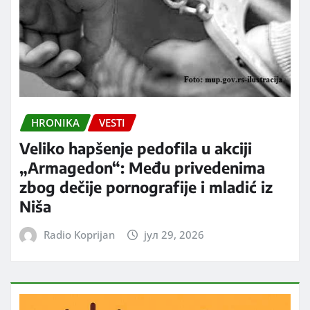
HRONIKA
VESTI
Veliko hapšenje pedofila u akciji
„Armagedon“: Među privedenima
zbog dečije pornografije i mladić iz
Niša
Radio Koprijan
јул 29, 2026