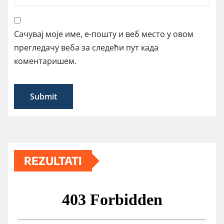
Сачувај моје име, е-пошту и веб место у овом
прегледачу веба за следећи пут када
коментаришем.
REZULTATI