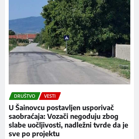
DRUŠTVO
VESTI
U Šainovcu postavljen usporivač
saobraćaja: Vozači negoduju zbog
slabe uočljivosti, nadležni tvrde da je
sve po projektu