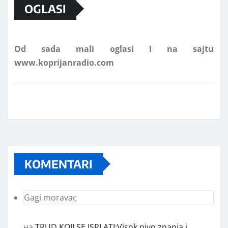
OGLASI
Od sada mali oglasi i na sajtu
www.koprijanradio.com
KOMENTARI
Gagi moravac
на
TRUD KOJI SE ISPLATI:Visok nivo znanja i