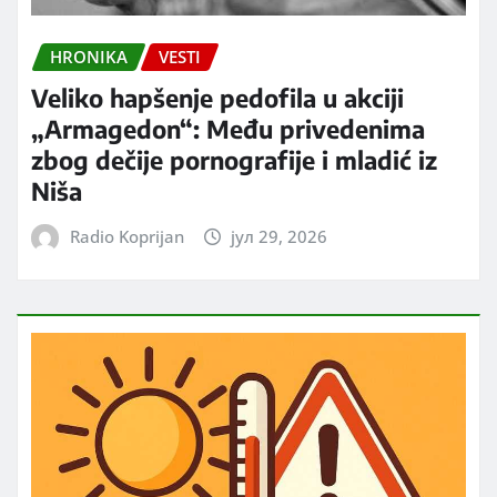
HRONIKA
VESTI
Veliko hapšenje pedofila u akciji
„Armagedon“: Među privedenima
zbog dečije pornografije i mladić iz
Niša
Radio Koprijan
јул 29, 2026