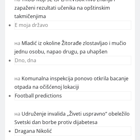
zapaženi rezultati učenika na opštinskim
takmičenjima
E moja državo
на
Mladić iz okoline Žitorađe zlostavljao i mučio
jednu osobu, napao drugu, pa uhapšen
Dno, dna
на
Komunalna inspekcija ponovo otkrila bacanje
otpada na očišćenoj lokaciji
Football predictions
на
Udruženje invalida „Živeti uspravno“ obeležilo
Svetski dan borbe protiv dijabetesa
Dragana Nikolić