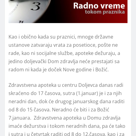
Kao i obično kada su praznici, mnoge državne
ustanove zatvaraju vrata za posetioce, pošte ne
rade, kao ni socijalne službe, apoteke dežuraju, a
jedino doljevački Dom zdravlja neće prestajati sa
radom ni kada je doček Nove godine i Božić.
Zdravstvena apoteka u centru Doljevca danas radi
skraćeno do 17 časova, sutra (1.januar) je i za njih
neradni dan, dok će drugog januarskog dana raditi
od 8 do 15 časova. Neradno će biti i za Božić
7.januara. Zdravstvena apoteka u Domu zdravlja
imaće dežurstva i tokom neradnih dana, pa će tako
i sutra i u četvrtak raditi od 8 do 12.časova, kao i za