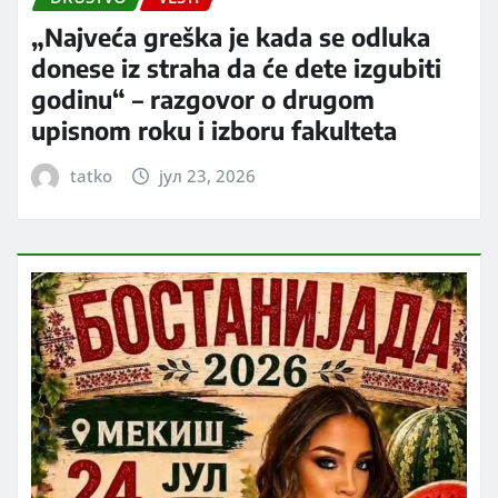
„Najveća greška je kada se odluka
donese iz straha da će dete izgubiti
godinu“ – razgovor o drugom
upisnom roku i izboru fakulteta
tatko
јул 23, 2026