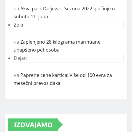
на
Akva park Doljevac: Sezona 2022. počinje u
subotu 11. juna
Zoki
на
Zaplenjeno 28 kilograma marihuane,
uhapšeno pet osoba
Dejan
на
Paprene cene kartica: Više od 100 evra za
mesečni prevoz đaka
IZDVAJAMO