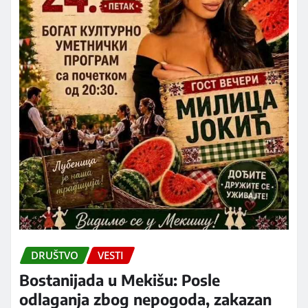
DRUŠTVO
VESTI
Bostanijada u Mekišu: Posle
odlaganja zbog nepogoda, zakazan