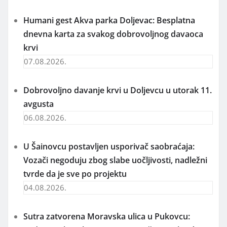
Humani gest Akva parka Doljevac: Besplatna
dnevna karta za svakog dobrovoljnog davaoca
krvi
07.08.2026.
Dobrovoljno davanje krvi u Doljevcu u utorak 11.
avgusta
06.08.2026.
U Šainovcu postavljen usporivač saobraćaja:
Vozači negoduju zbog slabe uočljivosti, nadležni
tvrde da je sve po projektu
04.08.2026.
Sutra zatvorena Moravska ulica u Pukovcu: