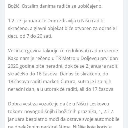
Božić. Ostalim danima radiće se uobičajeno.
1.2. i 7. januara će Dom zdravlja u Nišu raditi
skraćeno, a glavni objekat biće otvoren za odrasle i
decu od 7 do 20 sati.
Većina trgovina takodje će redukovati radno vreme.
Kako nam je rečeno u TR Metro u Doljevcu prvi dan
2020.godine biće neradni, dok će se 2.januara raditi
skraćeNo do 16 časova. Danas će skraćeno, do
18.časova raditi marketi Čutura, sutra je i za njih
neradni dan, a u utorak će raditi, ali do 17 časova.
Dobra vest za vozače je da će u Nišu i Leskovcu
tokom novogodišnjih i božićnih praznika, 1, 2. i 7.
januara besplatno moći da ostave svoje automobile
na obeleženim parkiralištima. Nišlije koje koriste