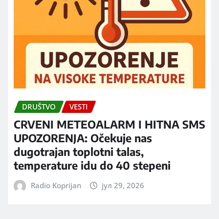
DRUŠTVO
VESTI
CRVENI METEOALARM I HITNA SMS
UPOZORENJA: Očekuje nas
dugotrajan toplotni talas,
temperature idu do 40 stepeni
Radio Koprijan
јул 29, 2026