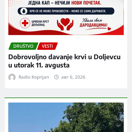
DRUŠTVO
VESTI
Dobrovoljno davanje krvi u Doljevcu
u utorak 11. avgusta
Radio Koprijan
авг 6, 2026