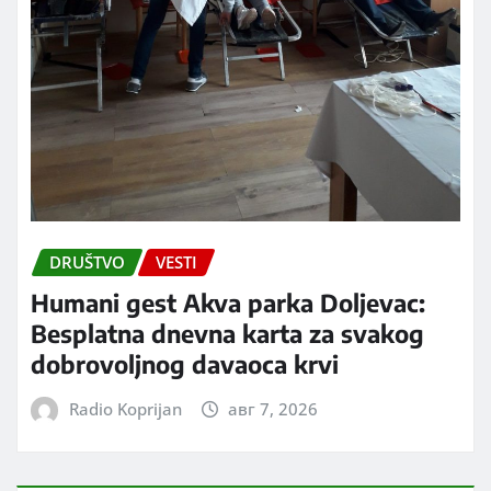
DRUŠTVO
VESTI
Humani gest Akva parka Doljevac:
Besplatna dnevna karta za svakog
dobrovoljnog davaoca krvi
Radio Koprijan
авг 7, 2026