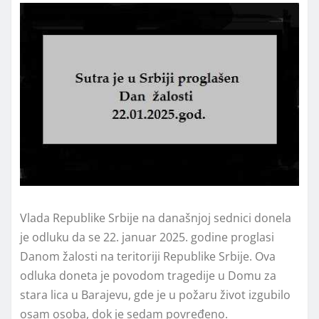
Vlada Republike Srbije na današnjoj sednici donela
je odluku da se 22. januar 2025. godine proglasi
Danom žalosti na teritoriji Republike Srbije. Ova
odluka doneta je povodom tragedije u Domu za
stara lica u Barajevu, gde je u požaru život izgubilo
osam osoba, dok je sedam povređeno.