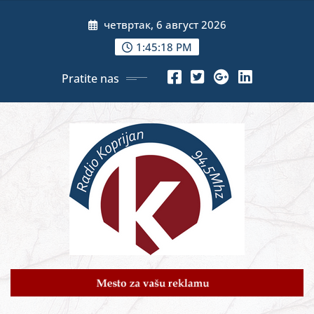
Skip
четвртак, 6 август 2026
to
content
1:45:20 PM
Pratite nas