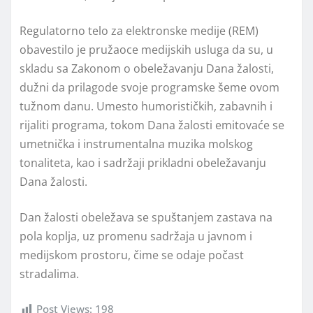
Regulatorno telo za elektronske medije (REM)
obavestilo je pružaoce medijskih usluga da su, u
skladu sa Zakonom o obeležavanju Dana žalosti,
dužni da prilagode svoje programske šeme ovom
tužnom danu. Umesto humorističkih, zabavnih i
rijaliti programa, tokom Dana žalosti emitovaće se
umetnička i instrumentalna muzika molskog
tonaliteta, kao i sadržaji prikladni obeležavanju
Dana žalosti.
Dan žalosti obeležava se spuštanjem zastava na
pola koplja, uz promenu sadržaja u javnom i
medijskom prostoru, čime se odaje počast
stradalima.
Post Views:
198