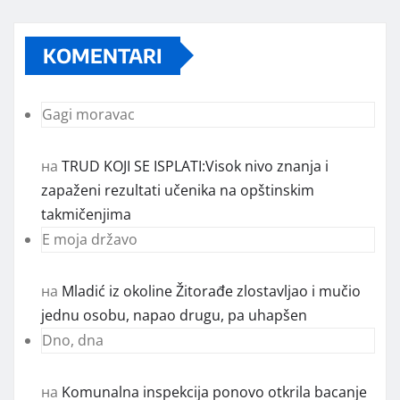
KOMENTARI
Gagi moravac
на
TRUD KOJI SE ISPLATI:Visok nivo znanja i
zapaženi rezultati učenika na opštinskim
takmičenjima
E moja državo
на
Mladić iz okoline Žitorađe zlostavljao i mučio
jednu osobu, napao drugu, pa uhapšen
Dno, dna
на
Komunalna inspekcija ponovo otkrila bacanje