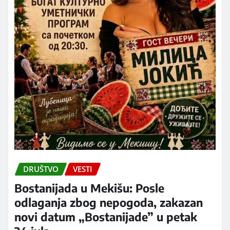
DRUŠTVO
VESTI
Bostanijada u Mekišu: Posle
odlaganja zbog nepogoda, zakazan
novi datum „Bostanijade” u petak