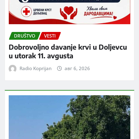
DRUŠTVO
VESTI
Dobrovoljno davanje krvi u Doljevcu
u utorak 11. avgusta
Radio Koprijan
авг 6, 2026