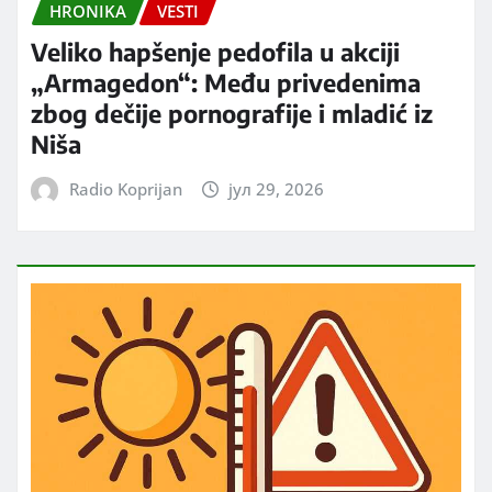
HRONIKA
VESTI
Veliko hapšenje pedofila u akciji
„Armagedon“: Među privedenima
zbog dečije pornografije i mladić iz
Niša
Radio Koprijan
јул 29, 2026