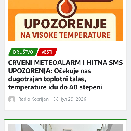
DRUŠTVO
VESTI
CRVENI METEOALARM I HITNA SMS
UPOZORENJA: Očekuje nas
dugotrajan toplotni talas,
temperature idu do 40 stepeni
Radio Koprijan
јул 29, 2026