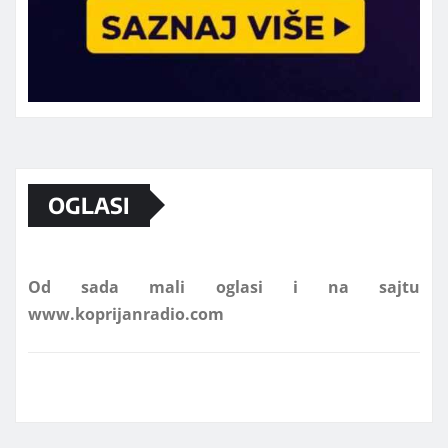
Marketing telefon 062 463 002
OGLASI
Od sada mali oglasi i na sajtu
www.koprijanradio.com