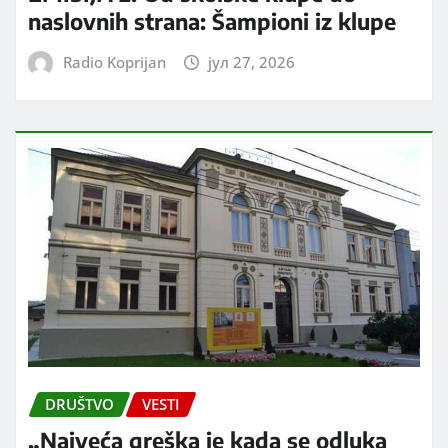
naslovnih strana: Šampioni iz klupe
Radio Koprijan
јул 27, 2026
DRUŠTVO
VESTI
„Najveća greška je kada se odluka