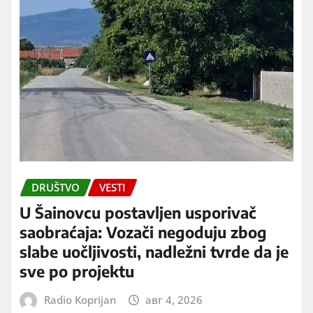
DRUŠTVO
VESTI
U Šainovcu postavljen usporivač
saobraćaja: Vozači negoduju zbog
slabe uočljivosti, nadležni tvrde da je
sve po projektu
Radio Koprijan
авг 4, 2026