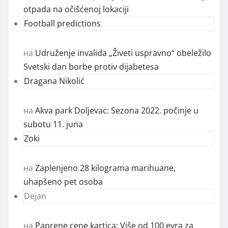
otpada na očišćenoj lokaciji
Football predictions
на
Udruženje invalida „Živeti uspravno“ obeležilo
Svetski dan borbe protiv dijabetesa
Dragana Nikolić
на
Akva park Doljevac: Sezona 2022. počinje u
subotu 11. juna
Zoki
на
Zaplenjeno 28 kilograma marihuane,
uhapšeno pet osoba
Dejan
на
Paprene cene kartica: Više od 100 evra za