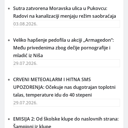
Sutra zatvorena Moravska ulica u Pukovcu:
Radovi na kanalizaciji menjaju režim saobraćaja
03.08.2026.
Veliko hapšenje pedofila u akciji „Armagedon“:
Među privedenima zbog dečije pornografije i
mladić iz Niša
29.07.2026.
CRVENI METEOALARM I HITNA SMS
UPOZORENJA: Očekuje nas dugotrajan toplotni
talas, temperature idu do 40 stepeni
29.07.2026.
EMISIJA 2: Od školske klupe do naslovnih strana:
Šampioni iz klupe