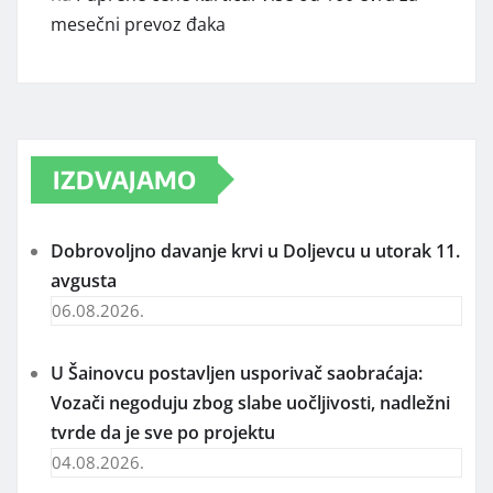
mesečni prevoz đaka
IZDVAJAMO
Dobrovoljno davanje krvi u Doljevcu u utorak 11.
avgusta
06.08.2026.
U Šainovcu postavljen usporivač saobraćaja:
Vozači negoduju zbog slabe uočljivosti, nadležni
tvrde da je sve po projektu
04.08.2026.