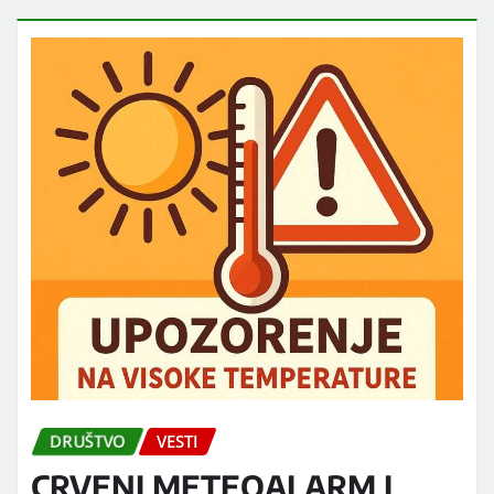
Ministarstva unutrašnjih poslova, Uprave za
tehniku, Službe za borbu protiv visokotehnološkog
kriminala, u saradnji sa…
DALJE...