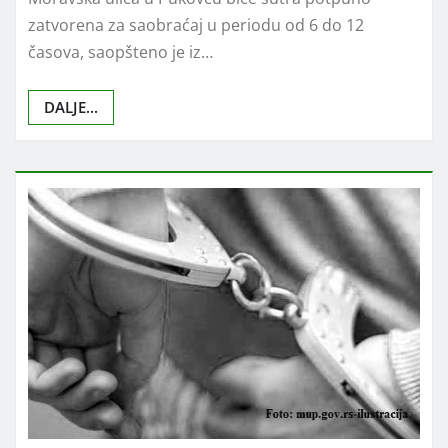
ulica u Pukovcu: Radovi na
kanalizaciji menjaju režim
saobraćaja
Radio Koprijan
авг 3, 2026
0
Moravska ulica u Pukovcu biće sutra potpuno
zatvorena za saobraćaj u periodu od 6 do 12
časova, saopšteno je iz…
DALJE...