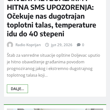
DRUŠTVO
VESTI
CRVENI METEOALARM I
HITNA SMS UPOZORENJA:
Očekuje nas dugotrajan
toplotni talas, temperature
idu do 40 stepeni
Radio Koprijan
јул 29, 2026
0
Štab za vanredne situacije opštine Doljevac uputio
je hitno obaveštenje građanima povodom