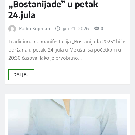
DRUŠTVO
VESTI
Bostanijada u Mekišu: Posle
odlaganja zbog nepogoda,
zakazan novi datum
„Bostanijade” u petak
24.jula
Radio Koprijan
јул 21, 2026
0
Tradicionalna manifestacija „Bostanijada 2026” biće
održana u petak, 24. jula u Mekišu, sa početkom u
20:30 časova. Iako je prvobitno…
DALJE...