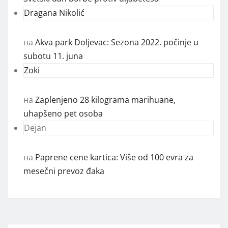
на
Komunalna inspekcija ponovo otkrila bacanje
otpada na očišćenoj lokaciji
Football predictions
на
Udruženje invalida „Živeti uspravno“ obeležilo
Svetski dan borbe protiv dijabetesa
Dragana Nikolić
на
Akva park Doljevac: Sezona 2022. počinje u
subotu 11. juna
Zoki
на
Zaplenjeno 28 kilograma marihuane,
uhapšeno pet osoba
Dejan