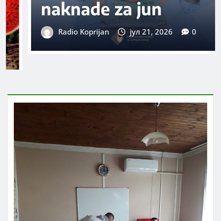
parka Doljevac:
Besplatna dnevna
karta za svakog
dobrovoljnog davaoca
krvi
Radio Koprijan
авг 7, 2026
0