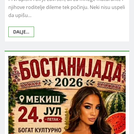
će dete izgubiti godinu“ –
razgovor o drugom upisnom
roku i izboru fakulteta
tatko
јул 23, 2026
0
Prvi upisni rok je završen, ali za mnoge maturante i
njihove roditelje dileme tek počinju. Neki nisu uspeli
da upišu…
DALJE...