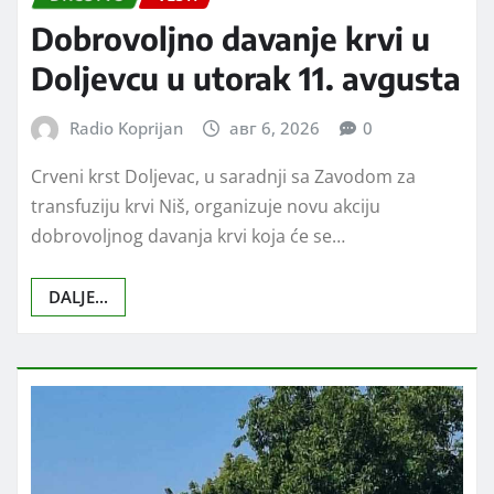
DRUŠTVO
VESTI
Dobrovoljno davanje krvi u
Doljevcu u utorak 11. avgusta
Radio Koprijan
авг 6, 2026
0
Crveni krst Doljevac, u saradnji sa Zavodom za
transfuziju krvi Niš, organizuje novu akciju
dobrovoljnog davanja krvi koja će se…