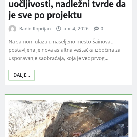
DRUŠTVO
VESTI
U Šainovcu postavljen
usporivač saobraćaja: Vozači
negoduju zbog slabe
uočljivosti, nadležni tvrde da
je sve po projektu
Radio Koprijan
авг 4, 2026
0
Na samom ulazu u naseljeno mesto Šainovac
postavljena je nova asfaltna veštačka izbočina za
usporavanje saobraćaja, koja je već prvog…
DALJE...