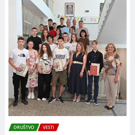
prognoziranog jakog i ekstremno dugotrajnog
toplotnog talasa koji…
DALJE...