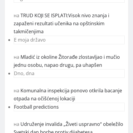
KOMENTARI
Gagi moravac
на
TRUD KOJI SE ISPLATI:Visok nivo znanja i
zapaženi rezultati učenika na opštinskim
takmičenjima
E moja državo
на
Mladić iz okoline Žitorađe zlostavljao i mučio
jednu osobu, napao drugu, pa uhapšen
Dno, dna