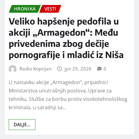
HRONIKA
VESTI
Veliko hapšenje pedofila u
akciji „Armagedon“: Među
privedenima zbog dečije
pornografije i mladić iz Niša
Radio Koprijan
јул 29, 2026
0
U nastavku akcije „Armagedon“, pripadnici