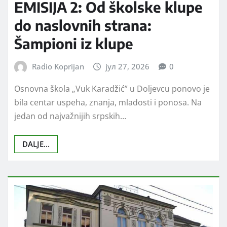
DRUŠTVO
VESTI
EMISIJA 2: Od školske klupe
do naslovnih strana:
Šampioni iz klupe
Radio Koprijan
јул 27, 2026
0
Osnovna škola „Vuk Karadžić” u Doljevcu ponovo je
bila centar uspeha, znanja, mladosti i ponosa. Na
jedan od najvažnijih srpskih…