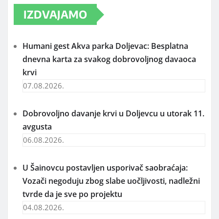
на
Paprene cene kartica: Više od 100 evra za
mesečni prevoz đaka
IZDVAJAMO
Humani gest Akva parka Doljevac: Besplatna
dnevna karta za svakog dobrovoljnog davaoca
krvi
07.08.2026.
Dobrovoljno davanje krvi u Doljevcu u utorak 11.
avgusta