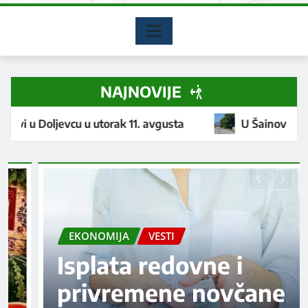
NAJNOVIJE
ak 11. avgusta
U Šainovcu postavljen usporivač sao
DRUŠTVO
VESTI
Humani gest Akva