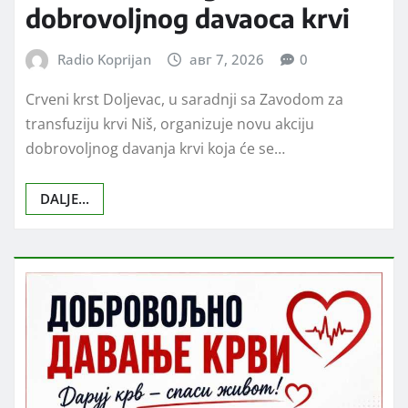
DRUŠTVO
VESTI
Humani gest Akva parka
Doljevac: Besplatna dnevna
karta za svakog
dobrovoljnog davaoca krvi
Radio Koprijan
авг 7, 2026
0
Crveni krst Doljevac, u saradnji sa Zavodom za
transfuziju krvi Niš, organizuje novu akciju
dobrovoljnog davanja krvi koja će se…
DALJE...