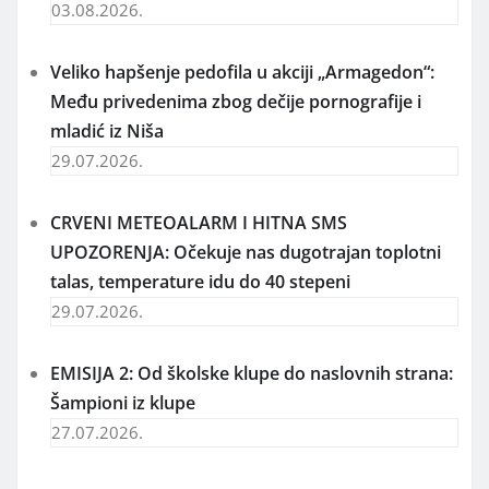
03.08.2026.
Veliko hapšenje pedofila u akciji „Armagedon“:
Među privedenima zbog dečije pornografije i
mladić iz Niša
29.07.2026.
CRVENI METEOALARM I HITNA SMS
UPOZORENJA: Očekuje nas dugotrajan toplotni
talas, temperature idu do 40 stepeni
29.07.2026.
EMISIJA 2: Od školske klupe do naslovnih strana:
Šampioni iz klupe
27.07.2026.