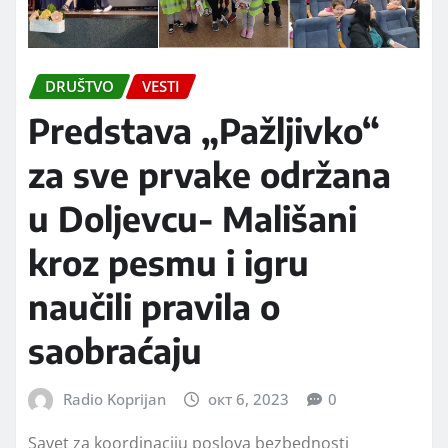
DRUŠTVO
VESTI
Predstava „Pažljivko“
za sve prvake održana
u Doljevcu- Mališani
kroz pesmu i igru
naučili pravila o
saobraćaju
Radio Koprijan
окт 6, 2023
0
Savet za koordinaciju poslova bezbednosti