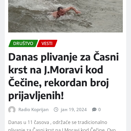
DRUŠTVO
VESTI
Danas plivanje za Časni
krst na J.Moravi kod
Čečine, rekordan broj
prijavljenih!
Radio Koprijan
јан 19, 2024
0
Danas u 11 časova , održaće se tradicionalno
plivanje za Časni krst na J.Moravi kod Čečine. Ovo