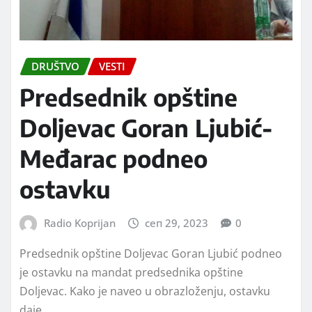
DRUŠTVO
VESTI
Predsednik opštine
Doljevac Goran Ljubić-
Međarac podneo
ostavku
Radio Koprijan
сеп 29, 2023
0
Predsednik opštine Doljevac Goran Ljubić podneo
je ostavku na mandat predsednika opštine
Doljevac. Kako je naveo u obrazloženju, ostavku
daje…