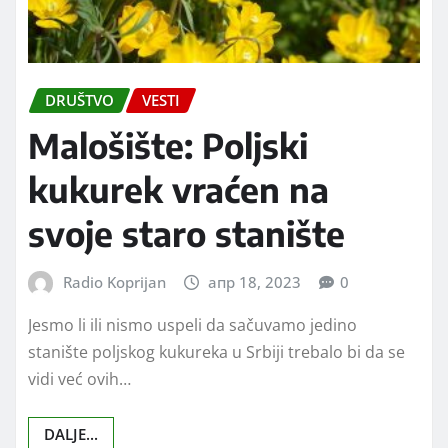
DRUŠTVO
VESTI
Malošište: Poljski
kukurek vraćen na
svoje staro stanište
Radio Koprijan
апр 18, 2023
0
Jesmo li ili nismo uspeli da sačuvamo jedino
stanište poljskog kukureka u Srbiji trebalo bi da se
vidi već ovih…
DALJE...