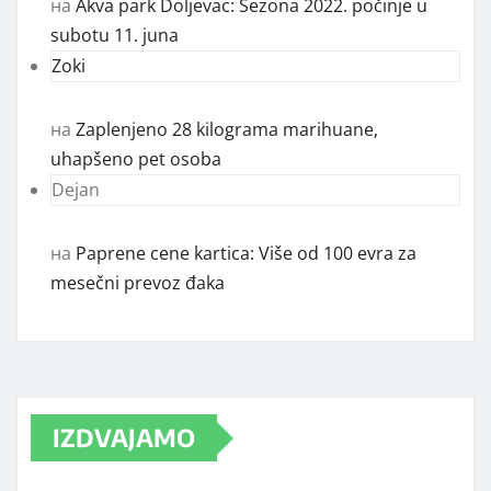
на
Akva park Doljevac: Sezona 2022. počinje u
subotu 11. juna
Zoki
на
Zaplenjeno 28 kilograma marihuane,
uhapšeno pet osoba
Dejan
на
Paprene cene kartica: Više od 100 evra za
mesečni prevoz đaka
IZDVAJAMO