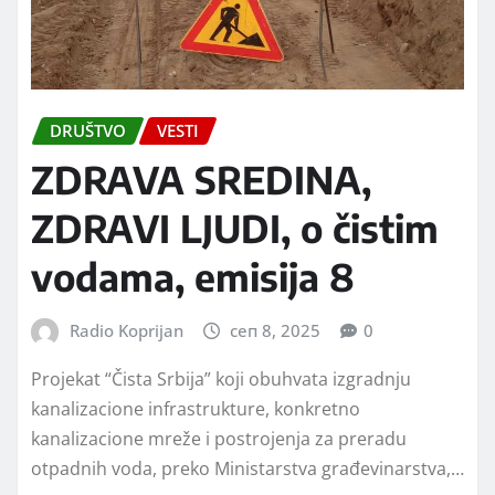
DRUŠTVO
VESTI
ZDRAVA SREDINA,
ZDRAVI LJUDI, o čistim
vodama, emisija 8
Radio Koprijan
сеп 8, 2025
0
Projekat “Čista Srbija” koji obuhvata izgradnju
kanalizacione infrastrukture, konkretno
kanalizacione mreže i postrojenja za preradu
otpadnih voda, preko Ministarstva građevinarstva,…