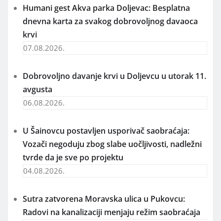
Humani gest Akva parka Doljevac: Besplatna
dnevna karta za svakog dobrovoljnog davaoca
krvi
07.08.2026.
Dobrovoljno davanje krvi u Doljevcu u utorak 11.
avgusta
06.08.2026.
U Šainovcu postavljen usporivač saobraćaja:
Vozači negoduju zbog slabe uočljivosti, nadležni
tvrde da je sve po projektu
04.08.2026.
Sutra zatvorena Moravska ulica u Pukovcu:
Radovi na kanalizaciji menjaju režim saobraćaja