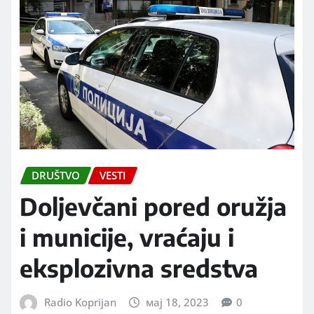
DRUŠTVO
VESTI
Doljevčani pored oružja
i municije, vraćaju i
eksplozivna sredstva
Radio Koprijan
мај 18, 2023
0