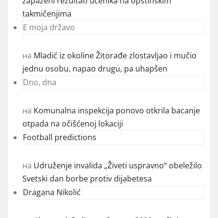
zapaženi rezultati učenika na opštinskim
takmičenjima
E moja državo
на
Mladić iz okoline Žitorađe zlostavljao i mučio
jednu osobu, napao drugu, pa uhapšen
Dno, dna
на
Komunalna inspekcija ponovo otkrila bacanje
otpada na očišćenoj lokaciji
Football predictions
на
Udruženje invalida „Živeti uspravno“ obeležilo
Svetski dan borbe protiv dijabetesa
Dragana Nikolić