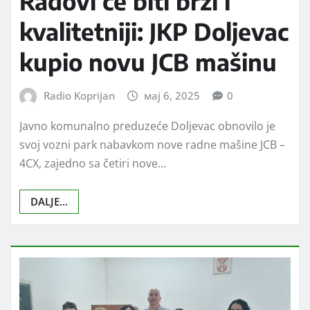
Radovi će biti brži i
kvalitetniji: JKP Doljevac
kupio novu JCB mašinu
Radio Koprijan
мај 6, 2025
0
Javno komunalno preduzeće Doljevac obnovilo je
svoj vozni park nabavkom nove radne mašine JCB –
4CX, zajedno sa četiri nove…
DALJE...