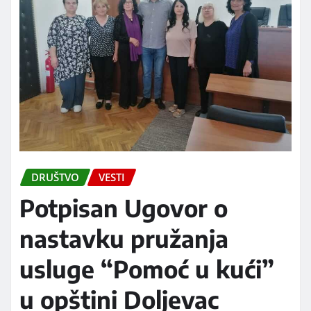
DRUŠTVO
VESTI
Potpisan Ugovor o
nastavku pružanja
usluge “Pomoć u kući”
u opštini Doljevac