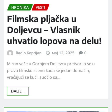
HRONIKA
VESTI
Filmska pljačka u
Doljevcu – Vlasnik
uhvatio lopova na delu!
Radio Koprijan
мај 12, 2025
0
Mirno veče u Gornjem Doljevcu pretvorilo se u
pravu filmsku scenu kada se jedan domaćin,
vraćajući se kući, suočio sa…
DALJE...