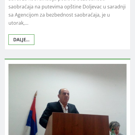
saobraćaja na putevima opštine Doljevac u saradnji
sa Agencijom za bezbednost saobraćaja, je u
utorak,…
DALJE...