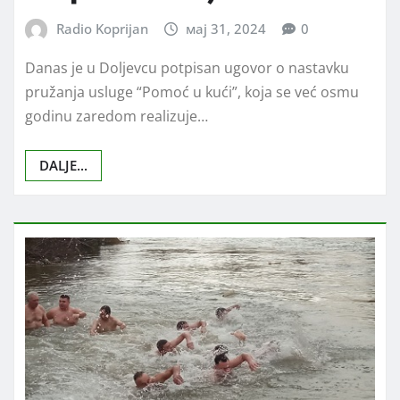
Radio Koprijan
мај 31, 2024
0
Danas je u Doljevcu potpisan ugovor o nastavku
pružanja usluge “Pomoć u kući”, koja se već osmu
godinu zaredom realizuje…
DALJE...