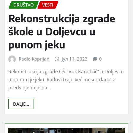
DRUŠTVO
VESTI
Rekonstrukcija zgrade
škole u Doljevcu u
punom jeku
Radio Koprijan
јул 11, 2023
0
Rekonstrukcija zgrade OŠ „Vuk Karadžić“ u Doljevcu
u punom je jeku. Radovi traju već mesec dana, a
predvidjeno je da…
DALJE...