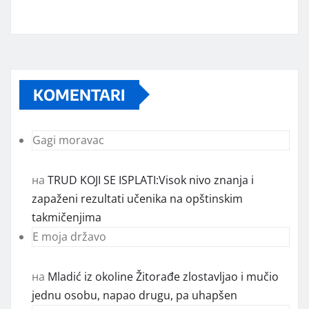
KOMENTARI
Gagi moravac
на
TRUD KOJI SE ISPLATI:Visok nivo znanja i
zapaženi rezultati učenika na opštinskim
takmičenjima
E moja državo
на
Mladić iz okoline Žitorađe zlostavljao i mučio
jednu osobu, napao drugu, pa uhapšen