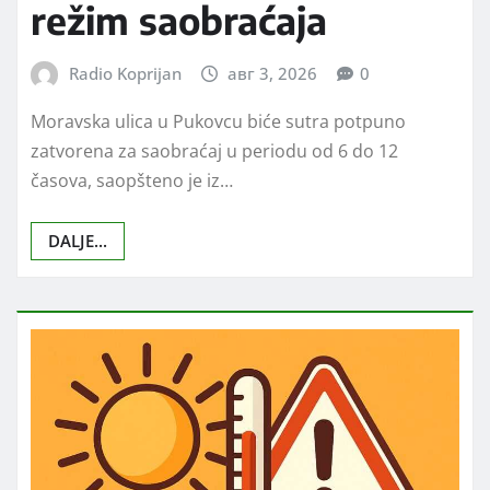
režim saobraćaja
Radio Koprijan
авг 3, 2026
0
Moravska ulica u Pukovcu biće sutra potpuno
zatvorena za saobraćaj u periodu od 6 do 12
časova, saopšteno je iz…
DALJE...