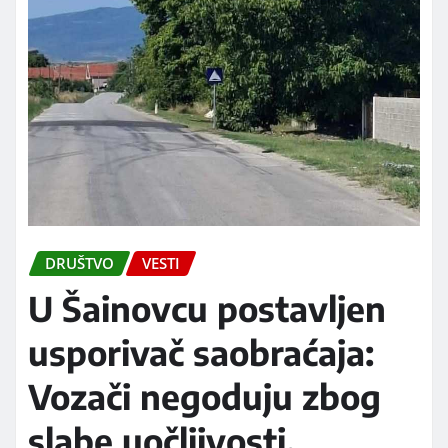
DRUŠTVO
VESTI
U Šainovcu postavljen
usporivač saobraćaja:
Vozači negoduju zbog
slabe uočljivosti,