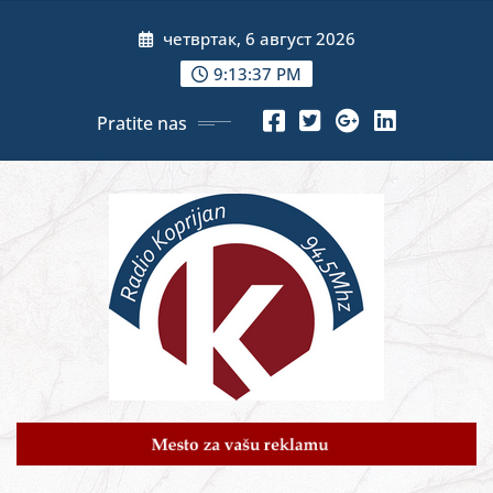
Skip
четвртак, 6 август 2026
to
content
9:13:39 PM
Pratite nas