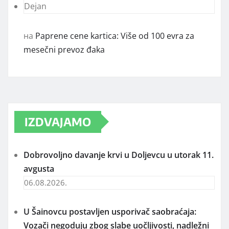
Dejan
на
Paprene cene kartica: Više od 100 evra za
mesečni prevoz đaka
IZDVAJAMO
Dobrovoljno davanje krvi u Doljevcu u utorak 11.
avgusta
06.08.2026.
U Šainovcu postavljen usporivač saobraćaja:
Vozači negoduju zbog slabe uočljivosti, nadležni