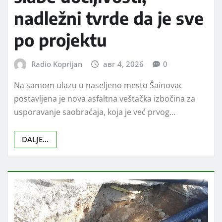
nadležni tvrde da je sve
po projektu
Radio Koprijan
авг 4, 2026
0
Na samom ulazu u naseljeno mesto Šainovac
postavljena je nova asfaltna veštačka izbočina za
usporavanje saobraćaja, koja je već prvog…
DALJE...