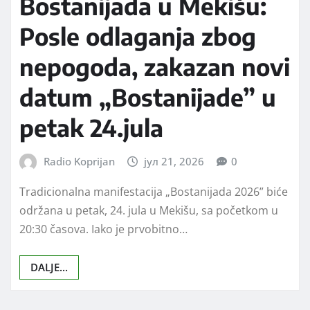
Bostanijada u Mekišu:
Posle odlaganja zbog
nepogoda, zakazan novi
datum „Bostanijade” u
petak 24.jula
Radio Koprijan
јул 21, 2026
0
Tradicionalna manifestacija „Bostanijada 2026” biće
održana u petak, 24. jula u Mekišu, sa početkom u
20:30 časova. Iako je prvobitno…
DALJE...