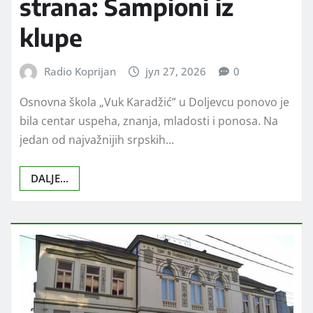
strana: Šampioni iz
klupe
Radio Koprijan
јул 27, 2026
0
Osnovna škola „Vuk Karadžić” u Doljevcu ponovo je
bila centar uspeha, znanja, mladosti i ponosa. Na
jedan od najvažnijih srpskih…
DALJE...