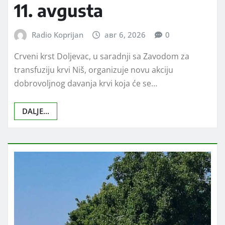
11. avgusta
Radio Koprijan
авг 6, 2026
0
Crveni krst Doljevac, u saradnji sa Zavodom za
transfuziju krvi Niš, organizuje novu akciju
dobrovoljnog davanja krvi koja će se…
DALJE...