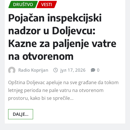
DRUŠTVO
VESTI
Pojačan inspekcijski
nadzor u Doljevcu:
Kazne za paljenje vatre
na otvorenom
Radio Koprijan
јул 17, 2026
0
Opština Doljevac apeluje na sve građane da tokom
letnjeg perioda ne pale vatru na otvorenom
prostoru, kako bi se sprečile…
DALJE...