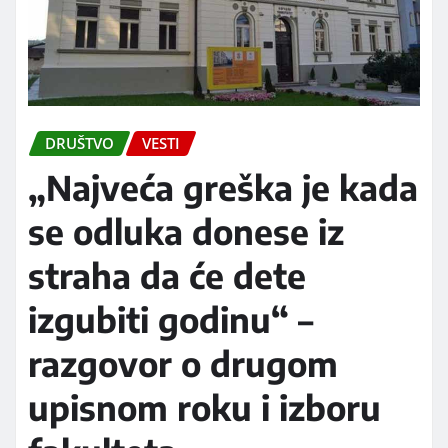
DRUŠTVO
VESTI
„Najveća greška je kada
se odluka donese iz
straha da će dete
izgubiti godinu“ –
razgovor o drugom
upisnom roku i izboru