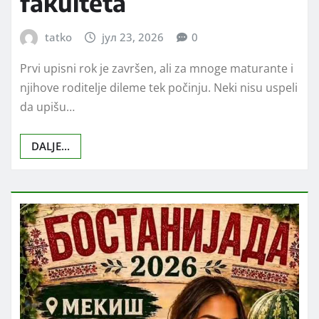
fakulteta
tatko
јул 23, 2026
0
Prvi upisni rok je završen, ali za mnoge maturante i
njihove roditelje dileme tek počinju. Neki nisu uspeli
da upišu…
DALJE...