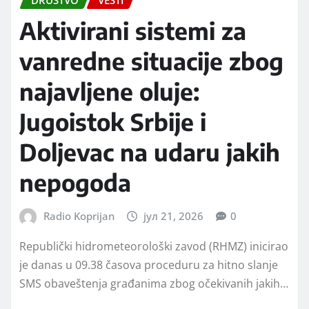
Aktivirani sistemi za
vanredne situacije zbog
najavljene oluje:
Jugoistok Srbije i
Doljevac na udaru jakih
nepogoda
Radio Koprijan
јул 21, 2026
0
Republički hidrometeorološki zavod (RHMZ) inicirao
je danas u 09.38 časova proceduru za hitno slanje
SMS obaveštenja građanima zbog očekivanih jakih…