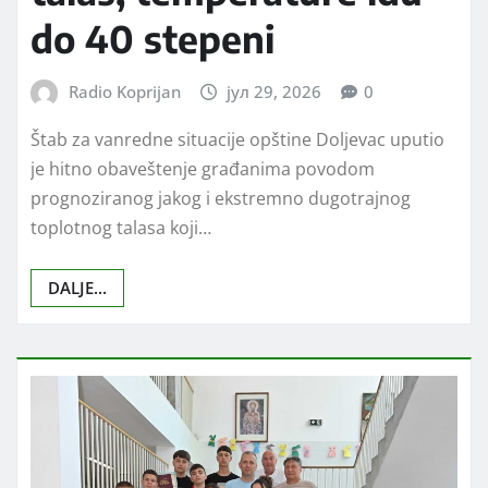
do 40 stepeni
Radio Koprijan
јул 29, 2026
0
Štab za vanredne situacije opštine Doljevac uputio
je hitno obaveštenje građanima povodom
prognoziranog jakog i ekstremno dugotrajnog
toplotnog talasa koji…
DALJE...