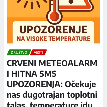
DRUŠTVO
VESTI
CRVENI METEOALARM
I HITNA SMS
UPOZORENJA: Očekuje
nas dugotrajan toplotni
talas, temperature idu