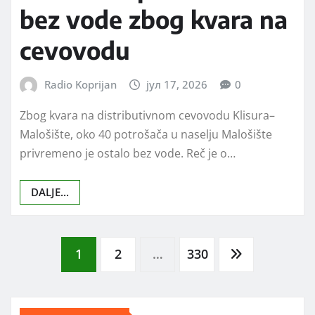
bez vode zbog kvara na
cevovodu
Radio Koprijan
јул 17, 2026
0
Zbog kvara na distributivnom cevovodu Klisura–
Malošište, oko 40 potrošača u naselju Malošište
privremeno je ostalo bez vode. Reč je o…
DALJE...
Posts
1
2
…
330
pagination