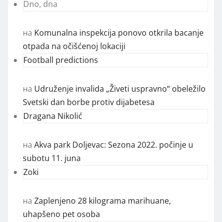
Dno, dna
на
Komunalna inspekcija ponovo otkrila bacanje
otpada na očišćenoj lokaciji
Football predictions
на
Udruženje invalida „Živeti uspravno“ obeležilo
Svetski dan borbe protiv dijabetesa
Dragana Nikolić
на
Akva park Doljevac: Sezona 2022. počinje u
subotu 11. juna
Zoki
на
Zaplenjeno 28 kilograma marihuane,
uhapšeno pet osoba