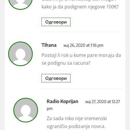
kako ja da podignem njegove 100€?
Одговори
Tihana
мај 26, 2020 at 1:16 pm
Postoji li rok u kome pare moraju da
se podignu sa racuna?
Одговори
Radio Koprijan
мај 27, 2020 at 12:27
pm
Za sada niko nije vremenski
ograničio podizanje novca.