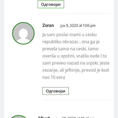
Одговори
Zoran
јун 9, 2020 at 1:06 pm
Ja sam poslai mami u cesku
republiku obrazac , ona ga je
prevela sama na ceski, tamo
overila u opstini, vratila ovde I to
sam preveo nazad na srpski. Jeste
zezanje, ali jeftinije, prevod je kod
nas 10 evra
Одговори