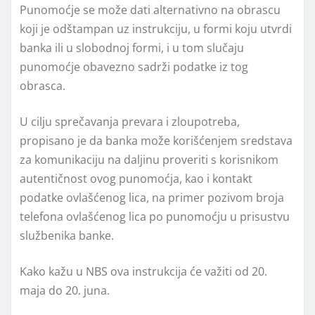
Punomoćje se može dati alternativno na obrascu
koji je odštampan uz instrukciju, u formi koju utvrdi
banka ili u slobodnoj formi, i u tom slučaju
punomoćje obavezno sadrži podatke iz tog
obrasca.
U cilju sprečavanja prevara i zloupotreba,
propisano je da banka može korišćenjem sredstava
za komunikaciju na daljinu proveriti s korisnikom
autentičnost ovog punomoćja, kao i kontakt
podatke ovlašćenog lica, na primer pozivom broja
telefona ovlašćenog lica po punomoćju u prisustvu
službenika banke.
Kako kažu u NBS ova instrukcija će važiti od 20.
maja do 20. juna.