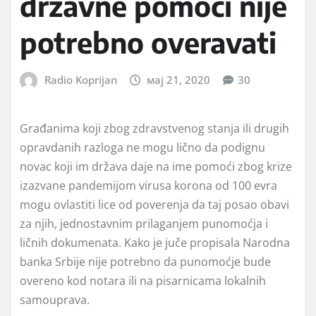
državne pomoći nije
potrebno overavati
Radio Koprijan
мај 21, 2020
30
Građanima koji zbog zdravstvenog stanja ili drugih
opravdanih razloga ne mogu lično da podignu
novac koji im država daje na ime pomoći zbog krize
izazvane pandemijom virusa korona od 100 evra
mogu ovlastiti lice od poverenja da taj posao obavi
za njih, jednostavnim prilaganjem punomoćja i
ličnih dokumenata. Kako je juče propisala Narodna
banka Srbije nije potrebno da punomoćje bude
overeno kod notara ili na pisarnicama lokalnih
samouprava.