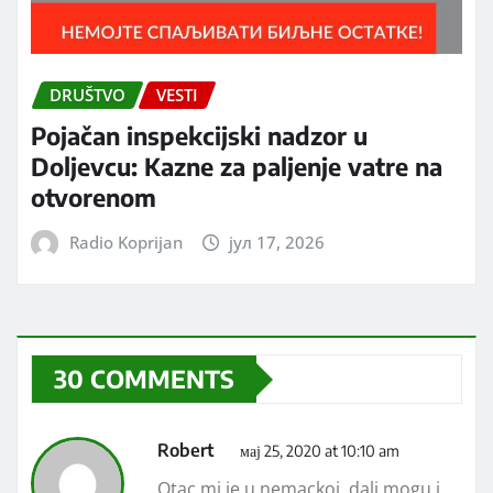
DRUŠTVO
VESTI
Pojačan inspekcijski nadzor u
Doljevcu: Kazne za paljenje vatre na
otvorenom
Radio Koprijan
јул 17, 2026
30 COMMENTS
Robert
мај 25, 2020 at 10:10 am
Otac mi je u nemackoj, dali mogu i