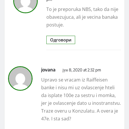
To je preporuka NBS, tako da nije
obavezujuca, ali je vecina banaka
postuje.
Одговори
jovana
јун 8, 2020 at 2:32 pm
Upravo se vracam iz Raiffeisen
banke i nisu mi uz ovlascenje hteli
da isplate 100e za sestru i momka,
jer je ovlascenje dato u inostranstvu.
Traze overu u Konzulatu. A overa je
47e. I sta sad?