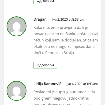
Одговори
Dragan
јун 3, 2020 at 8:58 pm
Kako možemo provjeriti da li je
novac uplaćen na Banku pošte na taj
račun koji nam je dodjeljen. Sticajem
okolnosti ne mogu za mjesec dana
doći u Republiku Srbiju
Одговори
Lidija Karanović
јун 4, 2020 at 11:13 am
Poslao mi je suprug punomoćje da
podignem njegovu jednokratnu
pomoć ali nije overena jer nije u