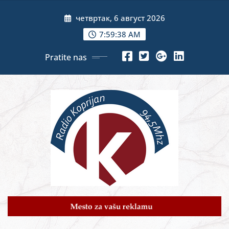
Skip
четвртак, 6 август 2026
to
content
7:59:39 AM
Pratite nas