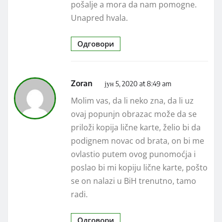
pošalje a mora da nam pomogne.
Unapred hvala.
Одговори
Zoran
јун 5, 2020 at 8:49 am
Molim vas, da li neko zna, da li uz
ovaj popunjn obrazac može da se
priloži kopija lične karte, želio bi da
podignem novac od brata, on bi me
ovlastio putem ovog punomoćja i
poslao bi mi kopiju lične karte, pošto
se on nalazi u BiH trenutno, tamo
radi.
Одговори