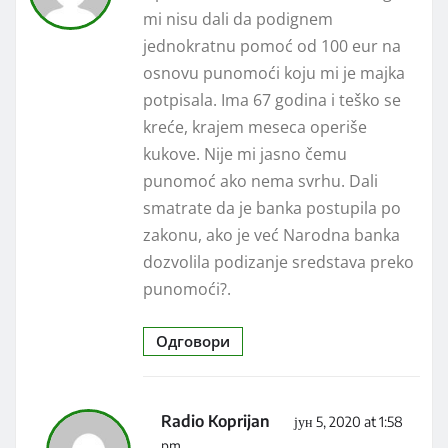
mi nisu dali da podignem
jednokratnu pomoć od 100 eur na
osnovu punomoći koju mi je majka
potpisala. Ima 67 godina i teško se
kreće, krajem meseca operiše
kukove. Nije mi jasno čemu
punomoć ako nema svrhu. Dali
smatrate da je banka postupila po
zakonu, ako je već Narodna banka
dozvolila podizanje sredstava preko
punomoći?.
Одговори
Radio Koprijan
јун 5, 2020 at 1:58
pm