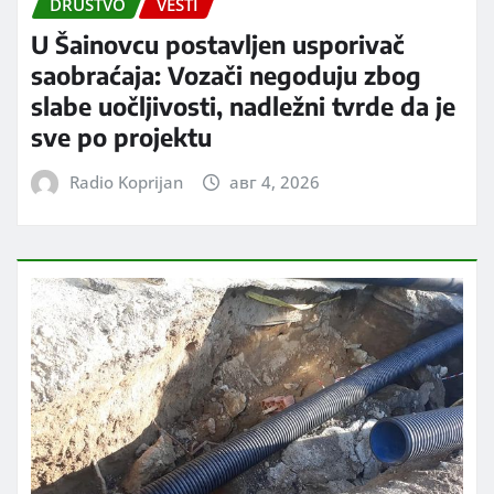
DRUŠTVO
VESTI
U Šainovcu postavljen usporivač
saobraćaja: Vozači negoduju zbog
slabe uočljivosti, nadležni tvrde da je
sve po projektu
Radio Koprijan
авг 4, 2026