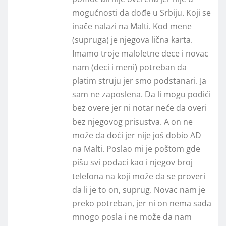
mogućnosti da dođe u Srbiju. Koji se
inače nalazi na Malti. Kod mene
(supruga) je njegova lična karta.
Imamo troje maloletne dece i novac
nam (deci i meni) potreban da
platim struju jer smo podstanari. Ja
sam ne zaposlena. Da li mogu podići
bez overe jer ni notar neće da overi
bez njegovog prisustva. A on ne
može da doći jer nije još dobio AD
na Malti. Poslao mi je poštom gde
pišu svi podaci kao i njegov broj
telefona na koji može da se proveri
da li je to on, suprug. Novac nam je
preko potreban, jer ni on nema sada
mnogo posla i ne može da nam