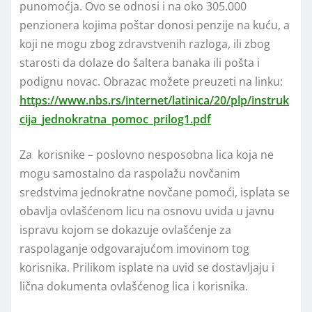
punomoćja. Ovo se odnosi i na oko 305.000
penzionera kojima poštar donosi penzije na kuću, a
koji ne mogu zbog zdravstvenih razloga, ili zbog
starosti da dolaze do šaltera banaka ili pošta i
podignu novac. Obrazac možete preuzeti na linku:
https://www.nbs.rs/internet/latinica/20/plp/instruk
cija_jednokratna_pomoc_prilog1.pdf
Za korisnike – poslovno nesposobna lica koja ne
mogu samostalno da raspolažu novčanim
sredstvima jednokratne novčane pomoći, isplata se
obavlja ovlašćenom licu na osnovu uvida u javnu
ispravu kojom se dokazuje ovlašćenje za
raspolaganje odgovarajućom imovinom tog
korisnika. Prilikom isplate na uvid se dostavljaju i
lična dokumenta ovlašćenog lica i korisnika.