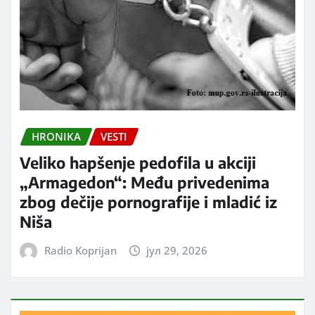
HRONIKA
VESTI
Veliko hapšenje pedofila u akciji
„Armagedon“: Među privedenima
zbog dečije pornografije i mladić iz
Niša
Radio Koprijan
јул 29, 2026