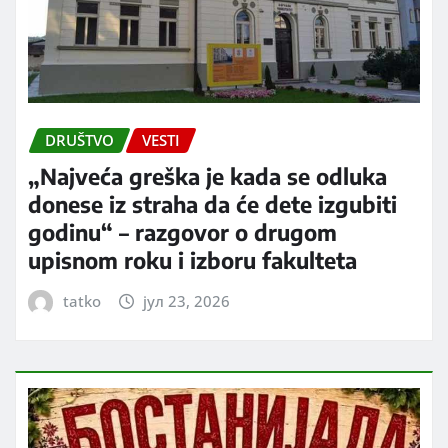
DRUŠTVO
VESTI
„Najveća greška je kada se odluka
donese iz straha da će dete izgubiti
godinu“ – razgovor o drugom
upisnom roku i izboru fakulteta
tatko
јул 23, 2026