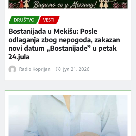
DRUŠTVO
VESTI
Bostanijada u Mekišu: Posle
odlaganja zbog nepogoda, zakazan
novi datum „Bostanijade” u petak
24.jula
Radio Koprijan
јул 21, 2026