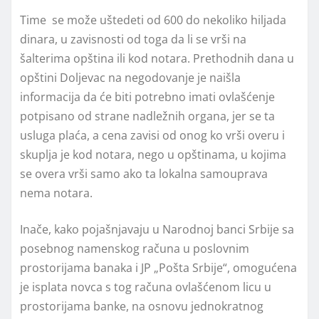
Time se može uštedeti od 600 do nekoliko hiljada
dinara, u zavisnosti od toga da li se vrši na
šalterima opština ili kod notara. Prethodnih dana u
opštini Doljevac na negodovanje je naišla
informacija da će biti potrebno imati ovlašćenje
potpisano od strane nadležnih organa, jer se ta
usluga plaća, a cena zavisi od onog ko vrši overu i
skuplja je kod notara, nego u opštinama, u kojima
se overa vrši samo ako ta lokalna samouprava
nema notara.
Inače, kako pojašnjavaju u Narodnoj banci Srbije sa
posebnog namenskog računa u poslovnim
prostorijama banaka i JP „Pošta Srbije“, omogućena
je isplata novca s tog računa ovlašćenom licu u
prostorijama banke, na osnovu jednokratnog