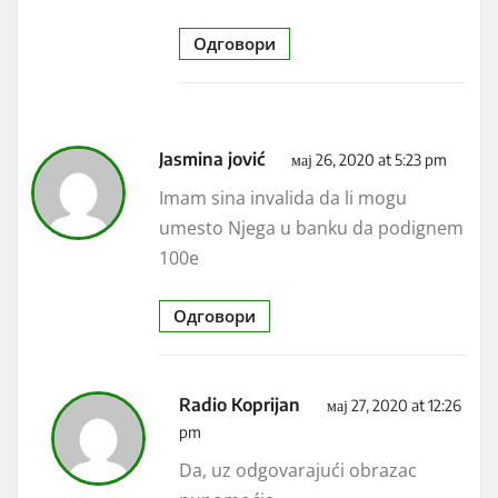
Одговори
Jasmina jović
мај 26, 2020 at 5:23 pm
Imam sina invalida da li mogu
umesto Njega u banku da podignem
100e
Одговори
Radio Koprijan
мај 27, 2020 at 12:26
pm
Da, uz odgovarajući obrazac