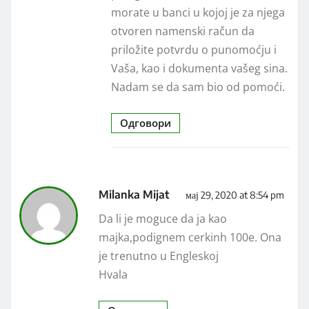
morate u banci u kojoj je za njega
otvoren namenski račun da
priložite potvrdu o punomoćju i
Vaša, kao i dokumenta vašeg sina.
Nadam se da sam bio od pomoći.
Одговори
Milanka Mijat
мај 29, 2020 at 8:54 pm
Da li je moguce da ja kao
majka,podignem cerkinh 100e. Ona
je trenutno u Engleskoj
Hvala