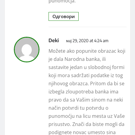
punomoćja.
Одговори
Deki
мај 29, 2020 at 4:24 am
Možete ako popunite obrazac koji
je dala Narodna banka, ili
sastavite jedan u slobodnoj formi
koji mora sadržati podatke iz tog
njihovog obrazca. Pritom da bi se
izbegla zloupotreba banka ima
pravo da sa Vašim sinom na neki
način potvrdi tu potvrdu o
punomoćju na licu mesta uz Vaše
prisustvo. Znači da biste mogli da
podignete novac umesto sina