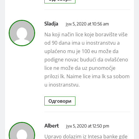
Sladja
јун 5, 2020 at 10:56 am
Na koji način lice koje boravište više
od 90 dana ima u inostranstvu a
uplaćeno mu je 100 eu može da
podigne novac budući da ovlašćeno
lice ne može da uz punomoćje
prilozi lk. Naime lice ima lk sa sobom
u inostranstvu.
Одговори
Albert
јун 5, 2020 at 12:50 pm
Upravo dolazim iz Intesa banke gde