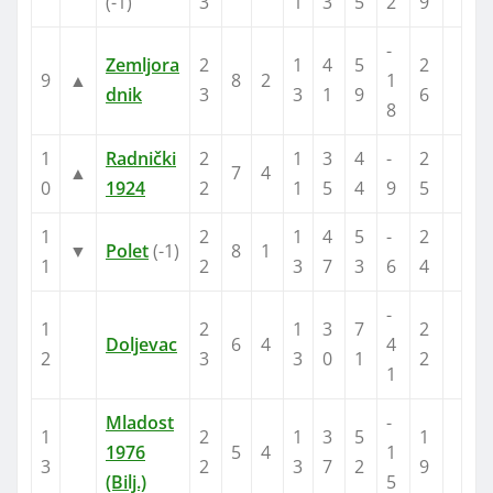
(-1)
3
1
3
5
2
9
-
Zemljora
2
1
4
5
2
9
▲
8
2
1
dnik
3
3
1
9
6
8
1
Radnički
2
1
3
4
-
2
▲
7
4
0
1924
2
1
5
4
9
5
1
2
1
4
5
-
2
▼
Polet
(-1)
8
1
1
2
3
7
3
6
4
-
1
2
1
3
7
2
Doljevac
6
4
4
2
3
3
0
1
2
1
Mladost
-
1
2
1
3
5
1
1976
5
4
1
3
2
3
7
2
9
(Bilj.)
5