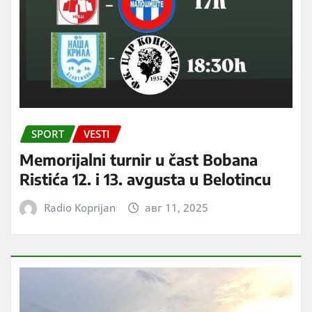
SPORT
VESTI
Memorijalni turnir u čast Bobana
Ristića 12. i 13. avgusta u Belotincu
Radio Koprijan
авг 11, 2025