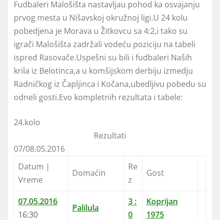
Fudbaleri Malošišta nastavljau pohod ka osvajanju
prvog mesta u Nišavskoj okružnoj ligi.U 24 kolu
pobedjena je Morava u Žitkovcu sa 4:2,i tako su
igrači Malošišta zadržali vodeću poziciju na tabeli
ispred Rasovače.Uspešni su bili i fudbaleri Naših
krila iz Belotinca,a u komšijskom derbiju izmedju
Radničkog iz Čapljinca i Kočana,ubedljivu pobedu su
odneli gosti.Evo kompletnih rezultata i tabele:
24.kolo
Rezultati
07/08.05.2016
Datum |
Re
Domaćin
Gost
Vreme
z
07.05.2016
3
:
Koprijan
Palilula
16:30
0
1975