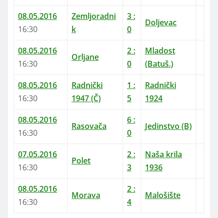
08.05.2016
Zemljoradni
3
:
Doljevac
16:30
k
0
08.05.2016
2
:
Mladost
Orljane
16:30
0
(Batuš.)
08.05.2016
Radnički
1
:
Radnički
16:30
1947 (Č)
5
1924
08.05.2016
6
:
Rasovača
Jedinstvo (B)
16:30
0
07.05.2016
2
:
Naša krila
Polet
16:30
3
1936
08.05.2016
2
:
Morava
Malošište
16:30
4