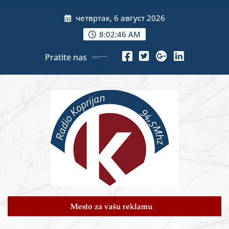
Skip
четвртак, 6 август 2026
to
content
8:02:48 AM
Pratite nas