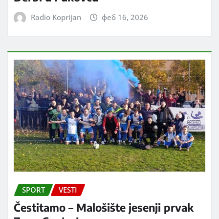
Radio Koprijan
феб 16, 2026
SPORT
VESTI
Čestitamo – Malošište jesenji prvak