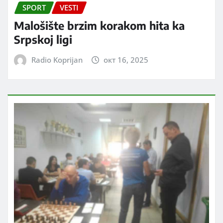
SPORT
VESTI
Malošište brzim korakom hita ka
Srpskoj ligi
Radio Koprijan
окт 16, 2025