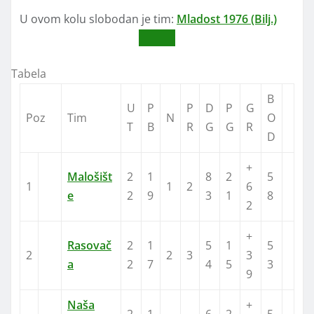
U ovom kolu slobodan je tim:
Mladost 1976 (Bilj.)
Tabela
B
U
P
P
D
P
G
Poz
Tim
N
O
T
B
R
G
G
R
D
+
Malošišt
2
1
8
2
5
1
1
2
6
e
2
9
3
1
8
2
+
Rasovač
2
1
5
1
5
2
2
3
3
a
2
7
4
5
3
9
Naša
+
2
1
6
2
5