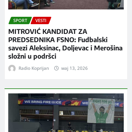
SPORT
VESTI
MITROVIĆ KANDIDAT ZA
PREDSEDNIKA FSNO: Fudbalski
savezi Aleksinac, Doljevac i Merošina
složni u podršci
Radio Koprijan
мај 13, 2026