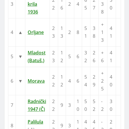
3
krila
2
4
3
2
6
5
7
0
1936
8
+
2
1
5
3
4
4
▲
Orljane
2
8
1
3
3
1
8
1
3
Mladost
2
1
3
2
+
4
5
▼
5
6
(Batuš.)
3
2
2
6
6
1
+
2
1
5
2
4
6
▼
Morava
4
6
2
2
2
4
9
0
5
Radnički
2
1
5
5
-
3
7
9
3
1947 (Č)
2
0
0
2
2
0
Palilula
2
1
4
4
-
2
8
9
3