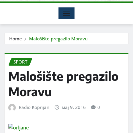
Home
Malošište pregazilo Moravu
SPORT
Malošište pregazilo
Moravu
Radio Koprijan
мај 9, 2016
0