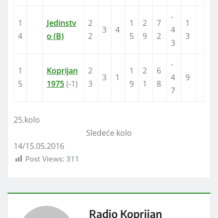
-
1
Jedinstv
2
1
2
7
1
3
4
4
4
o (B)
2
5
9
2
3
3
-
1
Koprijan
2
1
2
6
3
1
4
9
5
1975
(-1)
3
9
1
8
7
25.kolo
Sledeće kolo
14/15.05.2016
Post Views:
311
Radio Koprijan