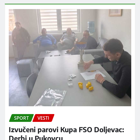
SPORT
VESTI
Izvučeni parovi Kupa FSO Doljevac:
Derbi u Pukovcu