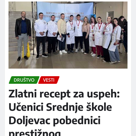
DRUŠTVO
VESTI
Zlatni recept za uspeh:
Učenici Srednje škole
Doljevac pobednici
prestižnog