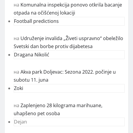
на
Komunalna inspekcija ponovo otkrila bacanje
otpada na očišćenoj lokaciji
Football predictions
на
Udruženje invalida „Živeti uspravno“ obeležilo
Svetski dan borbe protiv dijabetesa
Dragana Nikolić
на
Akva park Doljevac: Sezona 2022. počinje u
subotu 11. juna
Zoki
на
Zaplenjeno 28 kilograma marihuane,
uhapšeno pet osoba
Dejan