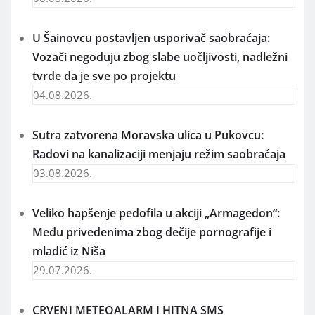
U Šainovcu postavljen usporivač saobraćaja:
Vozači negoduju zbog slabe uočljivosti, nadležni
tvrde da je sve po projektu
04.08.2026.
Sutra zatvorena Moravska ulica u Pukovcu:
Radovi na kanalizaciji menjaju režim saobraćaja
03.08.2026.
Veliko hapšenje pedofila u akciji „Armagedon“:
Među privedenima zbog dečije pornografije i
mladić iz Niša
29.07.2026.
CRVENI METEOALARM I HITNA SMS