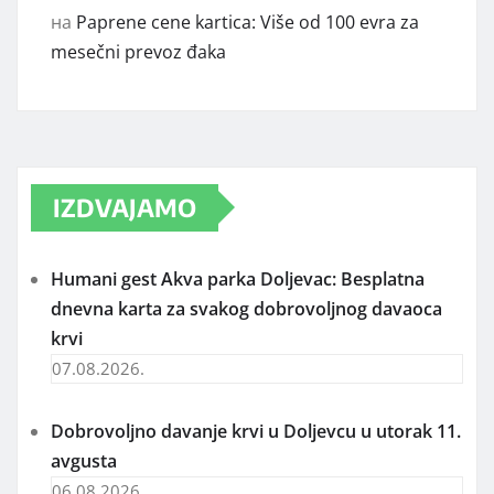
на
Paprene cene kartica: Više od 100 evra za
mesečni prevoz đaka
IZDVAJAMO
Humani gest Akva parka Doljevac: Besplatna
dnevna karta za svakog dobrovoljnog davaoca
krvi
07.08.2026.
Dobrovoljno davanje krvi u Doljevcu u utorak 11.
avgusta
06.08.2026.