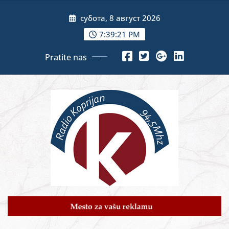
Skip
субота, 8 август 2026
to
content
7:39:23 PM
Pratite nas