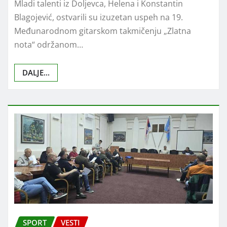
Mladi talenti iz Doljevca, Helena i Konstantin
Blagojević, ostvarili su izuzetan uspeh na 19.
Međunarodnom gitarskom takmičenju „Zlatna
nota“ održanom…
DALJE...
SPORT
VESTI