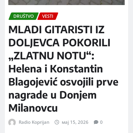
DRUŠTVO
VESTI
MLADI GITARISTI IZ
DOLJEVCA POKORILI
„ZLATNU NOTU“:
Helena i Konstantin
Blagojević osvojili prve
nagrade u Donjem
Milanovcu
Radio Koprijan
мај 15, 2026
0