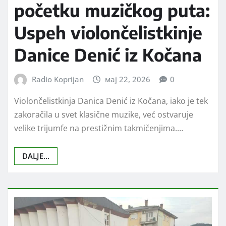
početku muzičkog puta:
Uspeh violončelistkinje
Danice Denić iz Kočana
Radio Koprijan
мај 22, 2026
0
Violončelistkinja Danica Denić iz Kočana, iako je tek
zakoračila u svet klasične muzike, već ostvaruje
velike trijumfe na prestižnim takmičenjima.…
DALJE...