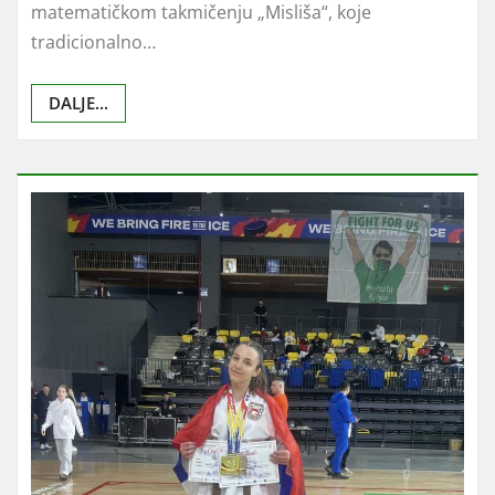
matematičkom takmičenju „Misliša“, koje
tradicionalno…
DALJE...