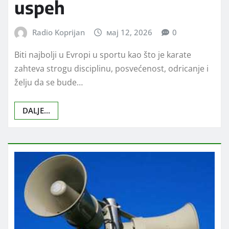
uspeh
Radio Koprijan
мај 12, 2026
0
Biti najbolji u Evropi u sportu kao što je karate
zahteva strogu disciplinu, posvećenost, odricanje i
želju da se bude…
DALJE...