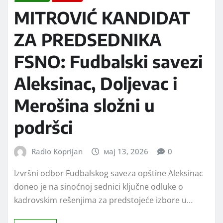
MITROVIĆ KANDIDAT
ZA PREDSEDNIKA
FSNO: Fudbalski savezi
Aleksinac, Doljevac i
Merošina složni u
podršci
Radio Koprijan
мај 13, 2026
0
Izvršni odbor Fudbalskog saveza opštine Aleksinac
doneo je na sinoćnoj sednici ključne odluke o
kadrovskim rešenjima za predstojeće izbore u…