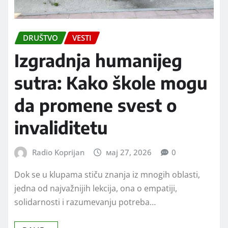
DRUŠTVO
VESTI
Izgradnja humanijeg
sutra: Kako škole mogu
da promene svest o
invaliditetu
Radio Koprijan
мај 27, 2026
0
Dok se u klupama stiču znanja iz mnogih oblasti,
jedna od najvažnijih lekcija, ona o empatiji,
solidarnosti i razumevanju potreba…