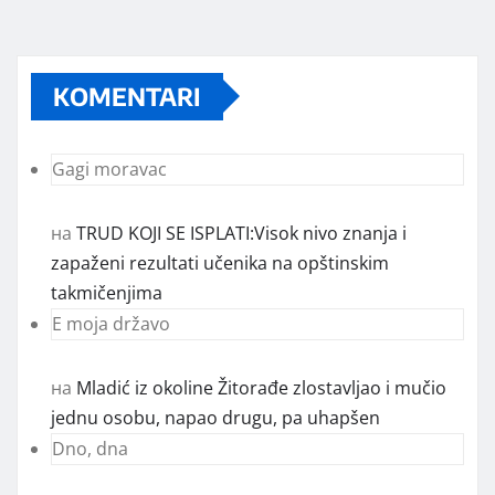
KOMENTARI
Gagi moravac
на
TRUD KOJI SE ISPLATI:Visok nivo znanja i
zapaženi rezultati učenika na opštinskim
takmičenjima
E moja državo
на
Mladić iz okoline Žitorađe zlostavljao i mučio
jednu osobu, napao drugu, pa uhapšen
Dno, dna