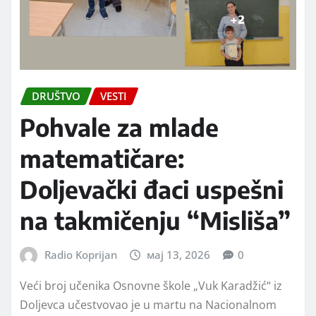
DRUŠTVO
VESTI
Pohvale za mlade
matematičare:
Doljevački đaci uspešni
na takmičenju “Misliša”
Radio Koprijan
мај 13, 2026
0
Veći broj učenika Osnovne škole „Vuk Karadžić“ iz
Doljevca učestvovao je u martu na Nacionalnom