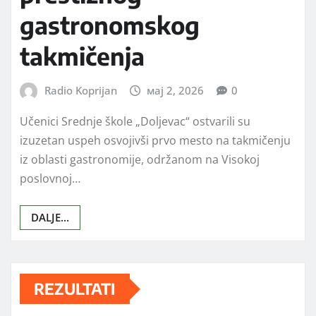
gastronomskog
takmičenja
Radio Koprijan
мај 2, 2026
0
Učenici Srednje škole „Doljevac“ ostvarili su
izuzetan uspeh osvojivši prvo mesto na takmičenju
iz oblasti gastronomije, održanom na Visokoj
poslovnoj…
DALJE...
REZULTATI