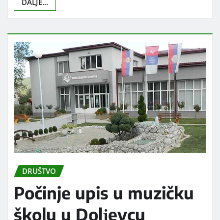
DALJE...
DRUŠTVO
Počinje upis u muzičku
školu u Dolјevcu