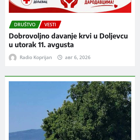
DRUŠTVO
VESTI
Dobrovoljno davanje krvi u Doljevcu
u utorak 11. avgusta
Radio Koprijan
авг 6, 2026