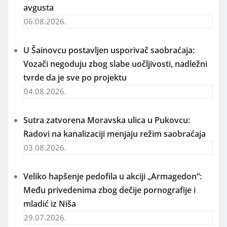
avgusta
06.08.2026.
U Šainovcu postavljen usporivač saobraćaja:
Vozači negoduju zbog slabe uočljivosti, nadležni
tvrde da je sve po projektu
04.08.2026.
Sutra zatvorena Moravska ulica u Pukovcu:
Radovi na kanalizaciji menjaju režim saobraćaja
03.08.2026.
Veliko hapšenje pedofila u akciji „Armagedon“:
Među privedenima zbog dečije pornografije i
mladić iz Niša
29.07.2026.