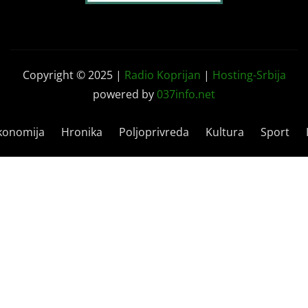
Copyright © 2025 |
Radio Koprijan
|
Hosting-Srbija
powered by
037info.net
konomija
Hronika
Poljoprivreda
Kultura
Sport