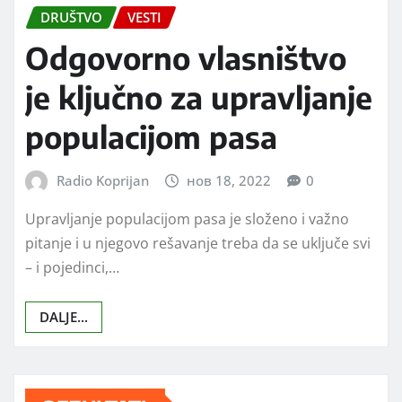
DRUŠTVO
VESTI
Odgovorno vlasništvo
je ključno za upravljanje
populacijom pasa
Radio Koprijan
нов 18, 2022
0
Upravljanje populacijom pasa je složeno i važno
pitanje i u njegovo rešavanje treba da se uključe svi
– i pojedinci,…
DALJE...