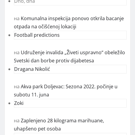
Dno, dna
на
Komunalna inspekcija ponovo otkrila bacanje
otpada na očišćenoj lokaciji
Football predictions
на
Udruženje invalida „Živeti uspravno“ obeležilo
Svetski dan borbe protiv dijabetesa
Dragana Nikolić
на
Akva park Doljevac: Sezona 2022. počinje u
subotu 11. juna
Zoki
на
Zaplenjeno 28 kilograma marihuane,
uhapšeno pet osoba