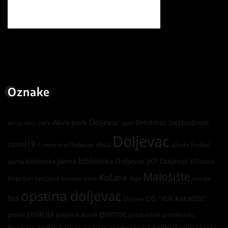
Oznake
Akva park Doljevac
Belotinac
bezbednost
apel
akcija
akva park
Doljevac
covid19
deca
Crveni krst Doljevac
džudo
Fudbal
Javna biblioteka Doljevac
JKP Doljevac
Klisura
Javna biblioteka
Malošište
Kočane
Koprijan tvrdjava
korona virus
litije
nasilje
opstina doljevac
Nis
OŠ "Vuk Karadžić"
Orljane
policija
pomoc
poljski kukurek
predsednik
pesme
predškolsko
radovi
takmičenje
saobraćajka