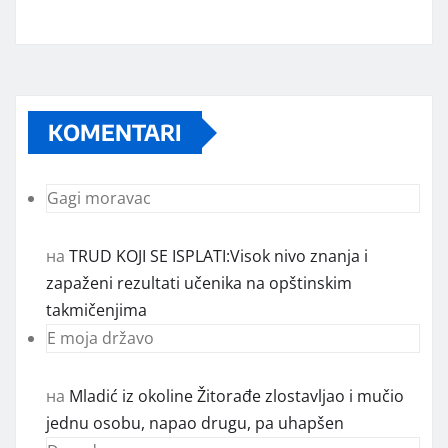
KOMENTARI
Gagi moravac
на
TRUD KOJI SE ISPLATI:Visok nivo znanja i
zapaženi rezultati učenika na opštinskim
takmičenjima
E moja državo
на
Mladić iz okoline Žitorađe zlostavljao i mučio
jednu osobu, napao drugu, pa uhapšen