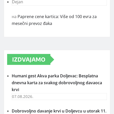
Dejan
на
Paprene cene kartica: Više od 100 evra za
mesečni prevoz đaka
IZDVAJAMO
Humani gest Akva parka Doljevac: Besplatna
dnevna karta za svakog dobrovoljnog davaoca
krvi
07.08.2026.
Dobrovoljno davanje krvi u Doljevcu u utorak 11.