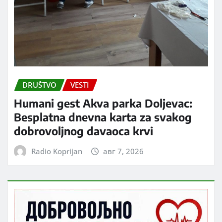
DRUŠTVO
VESTI
Humani gest Akva parka Doljevac:
Besplatna dnevna karta za svakog
dobrovoljnog davaoca krvi
Radio Koprijan
авг 7, 2026