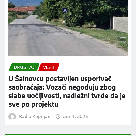
DRUŠTVO
VESTI
U Šainovcu postavljen usporivač
saobraćaja: Vozači negoduju zbog
slabe uočljivosti, nadležni tvrde da je
sve po projektu
Radio Koprijan
авг 4, 2026