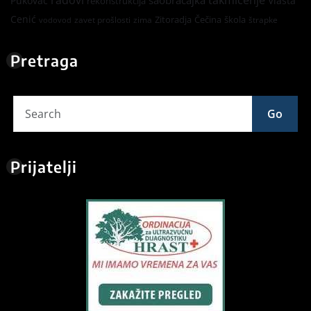
Pukovac
Vlasta
rekonstrukcija
Cenić
Zitoradja
Čečina
škola
zavet prošlosti
zima
štrapke
vodovod
Pretraga
Go
Prijatelji