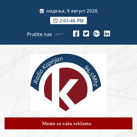
Skip
недеља, 9 август 2026
to
content
2:03:48 PM
Pratite nas