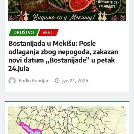
DRUŠTVO
VESTI
Bostanijada u Mekišu: Posle
odlaganja zbog nepogoda, zakazan
novi datum „Bostanijade” u petak
24.jula
Radio Koprijan
јул 21, 2026