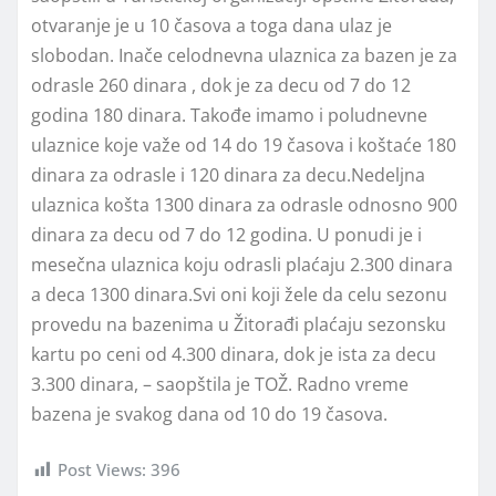
otvaranje je u 10 časova a toga dana ulaz je
slobodan. Inače celodnevna ulaznica za bazen je za
odrasle 260 dinara , dok je za decu od 7 do 12
godina 180 dinara. Takođe imamo i poludnevne
ulaznice koje važe od 14 do 19 časova i koštaće 180
dinara za odrasle i 120 dinara za decu.Nedeljna
ulaznica košta 1300 dinara za odrasle odnosno 900
dinara za decu od 7 do 12 godina. U ponudi je i
mesečna ulaznica koju odrasli plaćaju 2.300 dinara
a deca 1300 dinara.Svi oni koji žele da celu sezonu
provedu na bazenima u Žitorađi plaćaju sezonsku
kartu po ceni od 4.300 dinara, dok je ista za decu
3.300 dinara, – saopštila je TOŽ. Radno vreme
bazena je svakog dana od 10 do 19 časova.
Post Views:
396