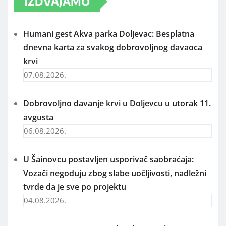
IZDVAJAMO
Humani gest Akva parka Doljevac: Besplatna
dnevna karta za svakog dobrovoljnog davaoca
krvi
07.08.2026.
Dobrovoljno davanje krvi u Doljevcu u utorak 11.
avgusta
06.08.2026.
U Šainovcu postavljen usporivač saobraćaja:
Vozači negoduju zbog slabe uočljivosti, nadležni
tvrde da je sve po projektu
04.08.2026.