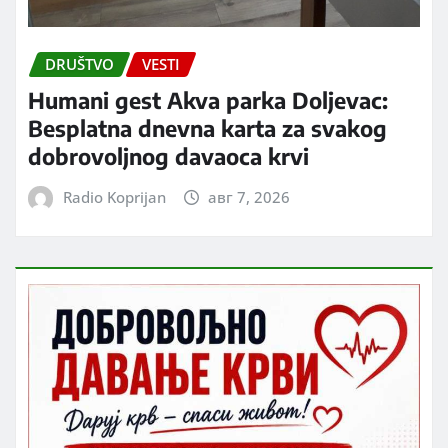
DRUŠTVO
VESTI
Humani gest Akva parka Doljevac:
Besplatna dnevna karta za svakog
dobrovoljnog davaoca krvi
Radio Koprijan
авг 7, 2026