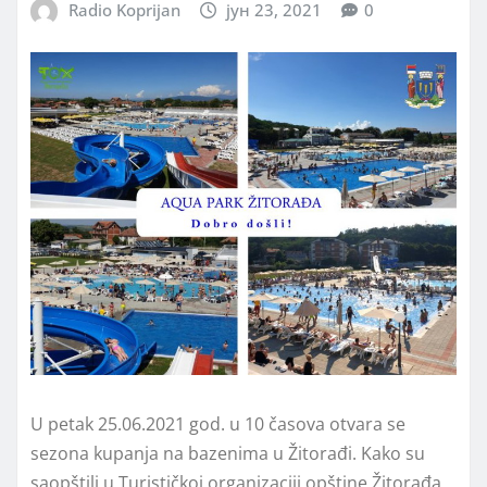
Radio Koprijan
јун 23, 2021
0
U petak 25.06.2021 god. u 10 časova otvara se
sezona kupanja na bazenima u Žitorađi. Kako su
saopštili u Turističkoj organizaciji opštine Žitorađa,