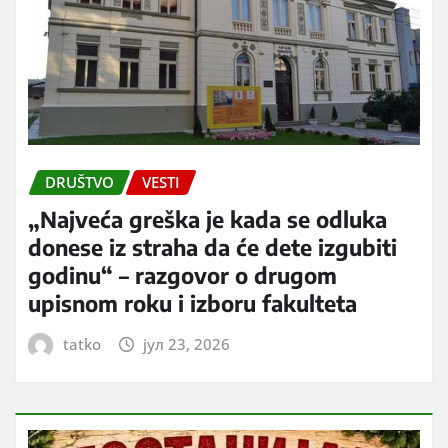
DRUŠTVO
VESTI
„Najveća greška je kada se odluka
donese iz straha da će dete izgubiti
godinu“ – razgovor o drugom
upisnom roku i izboru fakulteta
tatko
јул 23, 2026