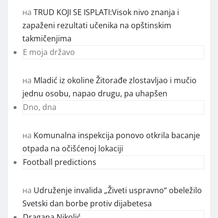
на
TRUD KOJI SE ISPLATI:Visok nivo znanja i
zapaženi rezultati učenika na opštinskim
takmičenjima
E moja državo
на
Mladić iz okoline Žitorađe zlostavljao i mučio
jednu osobu, napao drugu, pa uhapšen
Dno, dna
на
Komunalna inspekcija ponovo otkrila bacanje
otpada na očišćenoj lokaciji
Football predictions
на
Udruženje invalida „Živeti uspravno“ obeležilo
Svetski dan borbe protiv dijabetesa
Dragana Nikolić