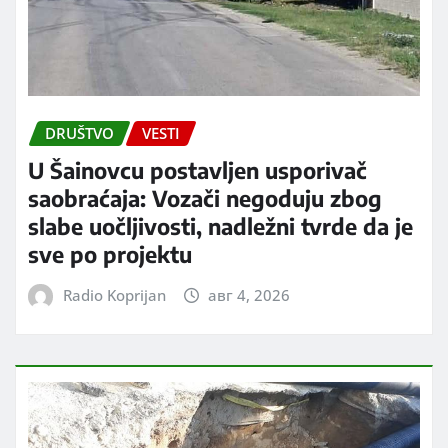
DRUŠTVO
VESTI
U Šainovcu postavljen usporivač
saobraćaja: Vozači negoduju zbog
slabe uočljivosti, nadležni tvrde da je
sve po projektu
Radio Koprijan
авг 4, 2026