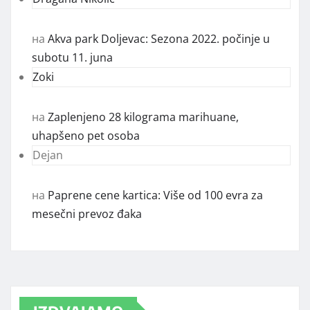
на
Akva park Doljevac: Sezona 2022. počinje u
subotu 11. juna
Zoki
на
Zaplenjeno 28 kilograma marihuane,
uhapšeno pet osoba
Dejan
на
Paprene cene kartica: Više od 100 evra za
mesečni prevoz đaka