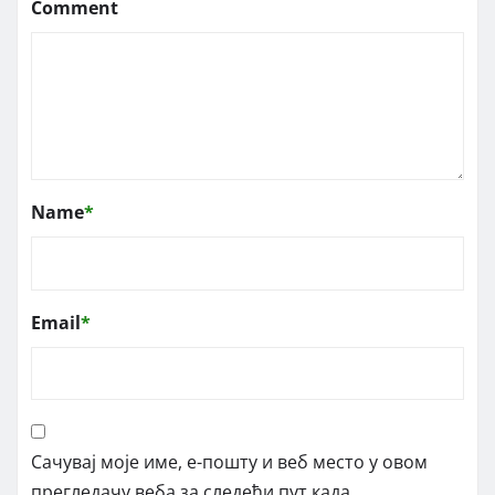
Comment
Name
*
Email
*
Сачувај моје име, е-пошту и веб место у овом
прегледачу веба за следећи пут када