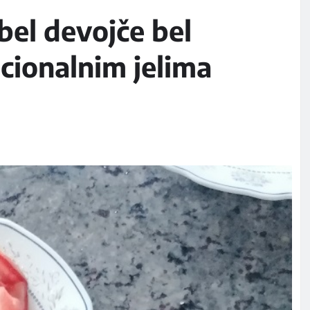
bel devojče bel
icionalnim jelima