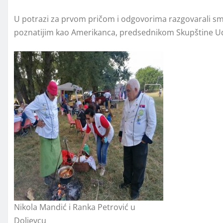
U potrazi za prvom pričom i odgovorima razgovarali
poznatijim kao Amerikanca, predsednikom Skupštine Udruž
Nikola Mandić i Ranka Petrović u
Doljevcu