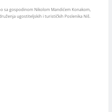
 smo sa gospodinom Nikolom Mandićem Konakom,
enja ugostiteljskih i turističkih Poslenika Niš.