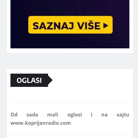
Marketing telefon 062 463 002
OGLASI
Od sada mali oglasi i na sajtu
www.koprijanradio.com