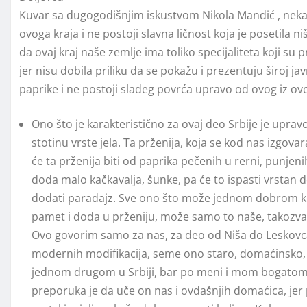
Kuvar sa dugogodišnjim iskustvom Nikola Mandić , nekad
ovoga kraja i ne postoji slavna ličnost koja je posetila n
da ovaj kraj naše zemlje ima toliko specijaliteta koji su 
jer nisu dobila priliku da se pokažu i prezentuju široj ja
paprike i ne postoji slađeg povrća upravo od ovog iz ov
Ono što je karakteristično za ovaj deo Srbije je uprav
stotinu vrste jela. Ta prženija, koja se kod nas izgova
će ta prženija biti od paprika pečenih u rerni, punjen
doda malo kačkavalja, šunke, pa će to ispasti vrstan d
dodati paradajz. Sve ono što može jednom dobrom kuli
pamet i doda u prženiju, može samo to naše, takozvano
Ovo govorim samo za nas, za deo od Niša do Leskovca
modernih modifikacija, seme ono staro, domaćinsko, 
jednom drugom u Srbiji, bar po meni i mom bogatom ku
preporuka je da uče on nas i ovdašnjih domaćica, jer