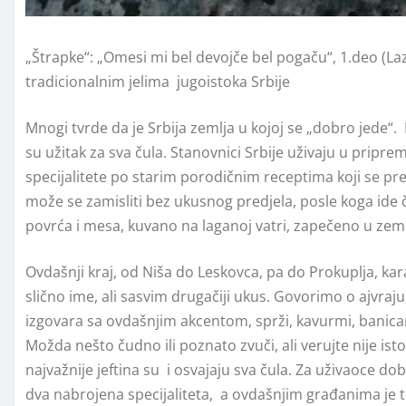
„Štrapke“: „Omesi mi bel devojče bel pogaču“, 1.deo (L
tradicionalnim jelima jugoistoka Srbije
Mnogi tvrde da je Srbija zemlja u kojoj se „dobro jede“.
su užitak za sva čula. Stanovnici Srbije uživaju u pripr
specijalitete po starim porodičnim receptima koji se pr
može se zamisliti bez ukusnog predjela, posle koga ide č
povrća i mesa, kuvano na laganoj vatri, zapečeno u zeml
Ovdašnji kraj, od Niša do Leskovca, pa do Prokuplja, karak
slično ime, ali sasvim drugačiji ukus. Govorimo o ajvraju,
izgovara sa ovdašnjim akcentom, sprži, kavurmi, banica
Možda nešto čudno ili poznato zvuči, ali verujte nije isto
najvažnije jeftina su i osvajaju sva čula. Za uživaoce 
dva nabrojena specijaliteta, a ovdašnjim građanima je