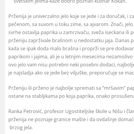
svetskim jelima-kaže dobro poznati kulinar Kokan.
Prženija je univerzalno jelo koje se jede i za doručak, i
pečenom, sa suvom u toku zime, sa ajvarom. Znači, jelo za
svrhe ostavlja paprika u zamrzivaču, sveža iseckana ili 
prženiju zaprživale brašnom u nedostatku jaja. Danas p
kada se ipak doda malo brašna i proprži se pre dodavanj
paprikom i jajima, ali je u letnjim mesecima nezamislivo 
ovo jelo vam nisu potrebni neki posebni dodaci, najbolje 
je najsladja ako se jede bez viljuške, preporučuje se m
Prženiju ili prženo je najbolje spremati sa “mršavim” p
ostane na stabljikama po koja paprika, onako prosušena
Ranka Petrović, profesor Ugostiteljske škole u Nišu i član
prženija ne poznaje granice mašte i da ovdašnje doma
brzog jela.