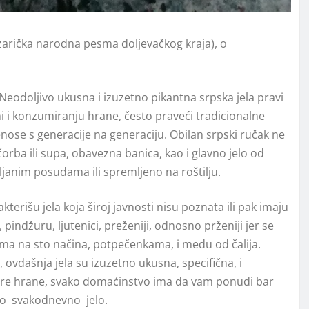
azarička narodna pesma doljevačkog kraja), o
 Neodoljivo ukusna i izuzetno pikantna srpska jela pravi
emi i konzumiranju hrane, često praveći tradicionalne
enose s generacije na generaciju. Obilan srpski ručak ne
orba ili supa, obavezna banica, kao i glavno jelo od
janim posudama ili spremljeno na roštilju.
terišu jela koja široj javnosti nisu poznata ili pak imaju
 pindžuru, ljutenici, preženiji, odnosno prženiji jer se
ma na sto načina, potpečenkama, i medu od čalija.
, ovdašnja jela su izuzetno ukusna, specifična, i
dobre hrane, svako domaćinstvo ima da vam ponudi bar
 to svakodnevno jelo.