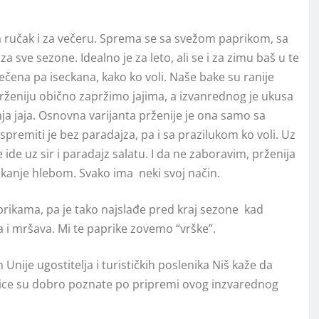
 za ručak i za večeru. Sprema se sa svežom paprikom, sa
 sve sezone. Idealno je za leto, ali se i za zimu baš u te
pečena pa iseckana, kako ko voli. Naše bake su ranije
rženiju obično zapržimo jajima, a izvanrednog je ukusa
a jaja. Osnovna varijanta prženije je ona samo sa
spremiti je bez paradajza, pa i sa prazilukom ko voli. Uz
ide uz sir i paradajz salatu. I da ne zaboravim, prženija
ackanje hlebom. Svako ima neki svoj način.
aprikama, pa je tako najslađe pred kraj sezone kad
 i mršava. Mi te paprike zovemo “vrške”.
 Unije ugostitelja i turističkih poslenika Niš kaže da
ćice su dobro poznate po pripremi ovog inzvarednog