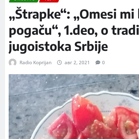
„Štrapke“: „Omesi mi 
pogaču“, 1.deo, o trad
jugoistoka Srbije
Radio Koprijan
авг 2, 2021
0