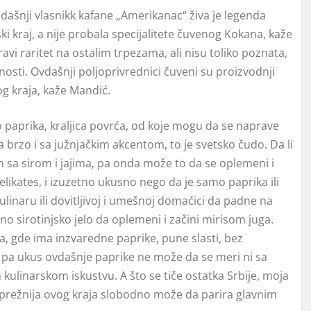
ašnji vlasnikk kafane „Amerikanac“ živa je legenda
iški kraj, a nije probala specijalitete čuvenog Kokana, kaže
pravi raritet na ostalim trpezama, ali nisu toliko poznata,
vnosti. Ovdašnji poljoprivrednici čuveni su proizvodnji
og kraja, kaže Mandić.
o paprika, kraljica povrća, od koje mogu da se naprave
ra brzo i sa južnjačkim akcentom, to je svetsko čudo. Da li
ih sa sirom i jajima, pa onda može to da se oplemeni i
elikates, i izuzetno ukusno nego da je samo paprika ili
naru ili dovitljivoj i umešnoj domaćici da padne na
 sirotinjsko jelo da oplemeni i začini mirisom juga.
, gde ima inzvaredne paprike, pune slasti, bez
pa ukus ovdašnje paprike ne može da se meri ni sa
linarskom iskustvu. A što se tiče ostatka Srbije, moja
 prežnija ovog kraja slobodno može da parira glavnim