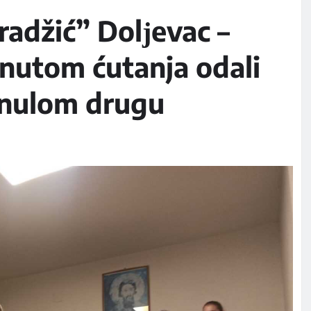
adžić” Dolјevac –
inutom ćutanja odali
inulom drugu