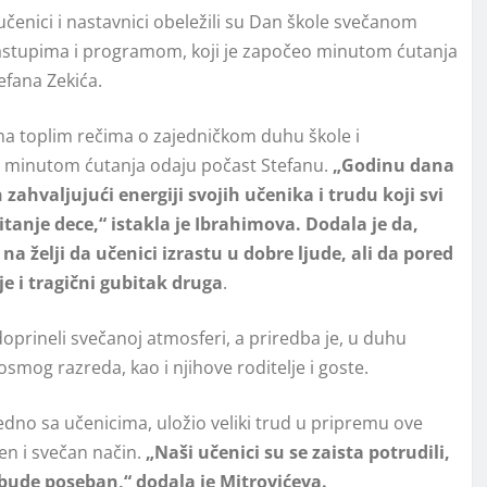
čenici i nastavnici obeležili su Dan škole svečanom
nastupima i programom, koji je započeo minutom ćutanja
efana Zekića.
ma toplim rečima o zajedničkom duhu škole i
da minutom ćutanja odaju počast Stefanu.
„Godinu dana
 zahvalјujući energiji svojih učenika i trudu koji svi
anje dece,“ istakla je Ibrahimova. Dodala je da,
 želјi da učenici izrastu u dobre lјude, ali da pored
je i tragični gubitak druga
.
prineli svečanoj atmosferi, a priredba je, u duhu
osmog razreda, kao i njihove roditelјe i goste.
ajedno sa učenicima, uložio veliki trud u pripremu ove
en i svečan način.
„Naši učenici su se zaista potrudili,
n bude poseban,“ dodala je Mitrovićeva.