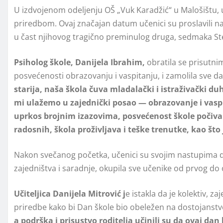
U izdvojenom odelјenju OŠ „Vuk Karadžić“ u Malošištu, u
priredbom. Ovaj značajan datum učenici su proslavili 
u čast njihovog tragično preminulog druga, sedmaka St
Psiholog škole, Danijela Ibrahim,
obratila se prisutni
posvećenosti obrazovanju i vaspitanju, i zamolila sve 
starija, naša škola čuva mladalački i istraživački duh
mi ulažemo u zajednički posao — obrazovanje i vaspit
uprkos brojnim izazovima, posvećenost škole počiva na
radosnih, škola proživlјava i teške trenutke, kao što 
Nakon svečanog početka, učenici su svojim nastupima do
zajedništva i saradnje, okupila sve učenike od prvog do 
Učitelјica Danijela Mitrović j
e istakla da je kolektiv, z
priredbe kako bi Dan škole bio obeležen na dostojanstv
a podrška i prisustvo roditelјa učinili su da ovaj da