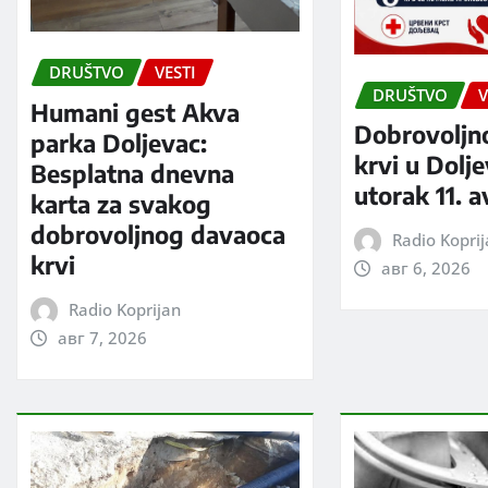
DRUŠTVO
VESTI
DRUŠTVO
V
Humani gest Akva
Dobrovoljn
parka Doljevac:
krvi u Dolj
Besplatna dnevna
utorak 11. 
karta za svakog
dobrovoljnog davaoca
Radio Kopri
krvi
авг 6, 2026
Radio Koprijan
авг 7, 2026