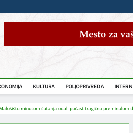
KONOMIJA
KULTURA
POLJOPRIVREDA
INTERN
u Malošištu minutom ćutanja odali počast tragično preminulom 