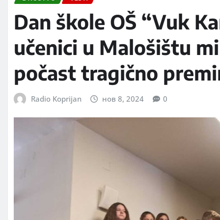
Dan škole OŠ “Vuk Kar
učenici u Malošištu m
počast tragično prem
Radio Koprijan
нов 8, 2024
0