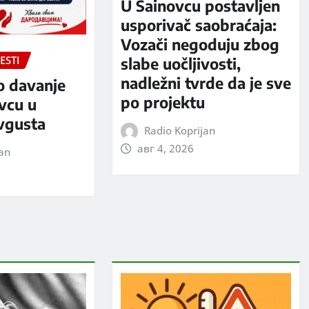
U Šainovcu postavljen
usporivač saobraćaja:
Vozači negoduju zbog
ESTI
slabe uočljivosti,
nadležni tvrde da je sve
o davanje
po projektu
evcu u
avgusta
Radio Koprijan
авг 4, 2026
jan