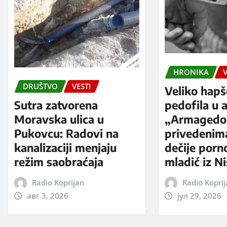
HRONIKA
V
DRUŠTVO
VESTI
Veliko hapš
Sutra zatvorena
pedofila u a
Moravska ulica u
„Armagedo
Pukovcu: Radovi na
privedenim
kanalizaciji menjaju
dečije porno
režim saobraćaja
mladić iz N
Radio Koprijan
Radio Kopri
авг 3, 2026
јул 29, 2026