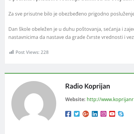
Za sve prisutne bilo je obezbeđeno prigodno posluženje
Dan škole obeležen je u duhu poštovanja, sećanja i zaje
nastavnicima da nastave da grade čvrste vrednosti i vez
Post Views:
228
Radio Koprijan
Website:
http://www.koprijan