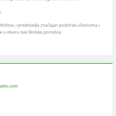
.
dništva, i predstavlјa značajan podstrek učenicima i
e u okviru ove školske porodice.
radio.com