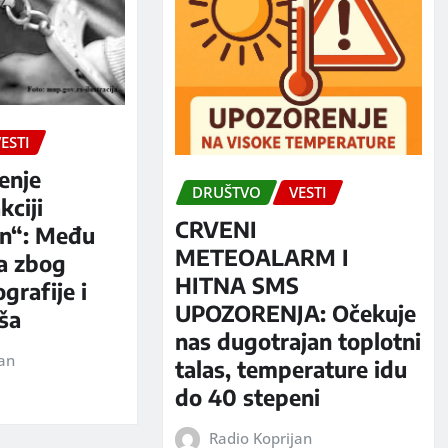
ESTI
enje
DRUŠTVO
VESTI
kciji
CRVENI
n“: Među
METEOALARM I
a zbog
HITNA SMS
grafije i
UPOZORENJA: Očekuje
iša
nas dugotrajan toplotni
jan
talas, temperature idu
do 40 stepeni
Radio Koprijan