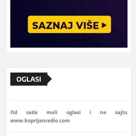
Marketing telefon 062 463 002
OGLASI
Od sada mali oglasi i na sajtu
www.koprijanradio.com