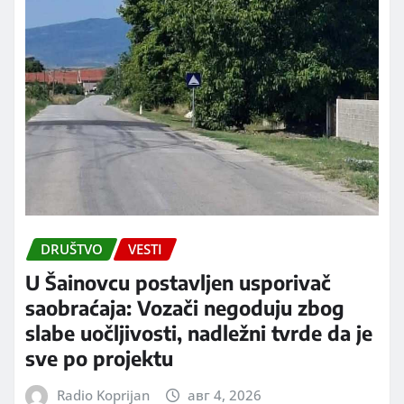
DRUŠTVO
VESTI
U Šainovcu postavljen usporivač
saobraćaja: Vozači negoduju zbog
slabe uočljivosti, nadležni tvrde da je
sve po projektu
Radio Koprijan
авг 4, 2026