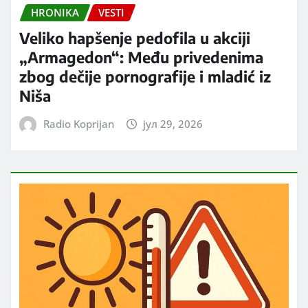
HRONIKA
VESTI
Veliko hapšenje pedofila u akciji
„Armagedon“: Među privedenima
zbog dečije pornografije i mladić iz
Niša
Radio Koprijan
јул 29, 2026