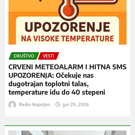
DRUŠTVO
VESTI
CRVENI METEOALARM I HITNA SMS
UPOZORENJA: Očekuje nas
dugotrajan toplotni talas,
temperature idu do 40 stepeni
Radio Koprijan
јул 29, 2026