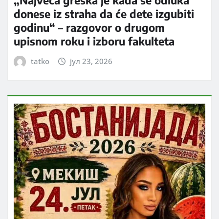
„Najveća greška je kada se odluka
donese iz straha da će dete izgubiti
godinu“ – razgovor o drugom
upisnom roku i izboru fakulteta
tatko
јул 23, 2026