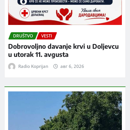
DRUŠTVO
VESTI
Dobrovoljno davanje krvi u Doljevcu
u utorak 11. avgusta
Radio Koprijan
авг 6, 2026