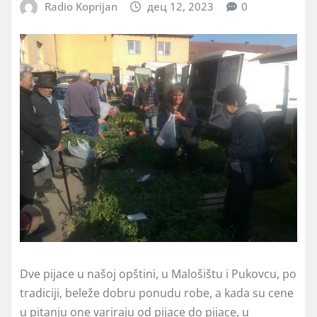
Radio Koprijan
дец 12, 2023
0
Dve pijace u našoj opštini, u Malošištu i Pukovcu, po
tradiciji, beleže dobru ponudu robe, a kada su cene
u pitanju one variraju od pijace do pijace, u