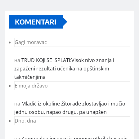
KOMENTARI
Gagi moravac
на
TRUD KOJI SE ISPLATI:Visok nivo znanja i
zapaženi rezultati učenika na opštinskim
takmičenjima
E moja državo
на
Mladić iz okoline Žitorađe zlostavljao i mučio
jednu osobu, napao drugu, pa uhapšen
Dno, dna
на
Komunalna inspekcija ponovo otkrila bacanje