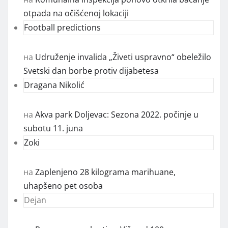
otpada na očišćenoj lokaciji
Football predictions
на
Udruženje invalida „Živeti uspravno“ obeležilo
Svetski dan borbe protiv dijabetesa
Dragana Nikolić
на
Akva park Doljevac: Sezona 2022. počinje u
subotu 11. juna
Zoki
на
Zaplenjeno 28 kilograma marihuane,
uhapšeno pet osoba
Dejan