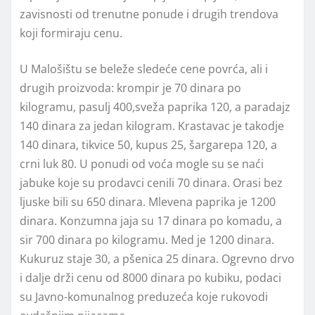
zavisnosti od trenutne ponude i drugih trendova
koji formiraju cenu.
U Malošištu se beleže sledeće cene povrća, ali i
drugih proizvoda: krompir je 70 dinara po
kilogramu, pasulj 400,sveža paprika 120, a paradajz
140 dinara za jedan kilogram. Krastavac je takodje
140 dinara, tikvice 50, kupus 25, šargarepa 120, a
crni luk 80. U ponudi od voća mogle su se naći
jabuke koje su prodavci cenili 70 dinara. Orasi bez
ljuske bili su 650 dinara. Mlevena paprika je 1200
dinara. Konzumna jaja su 17 dinara po komadu, a
sir 700 dinara po kilogramu. Med je 1200 dinara.
Kukuruz staje 30, a pšenica 25 dinara. Ogrevno drvo
i dalje drži cenu od 8000 dinara po kubiku, podaci
su Javno-komunalnog preduzeća koje rukovodi