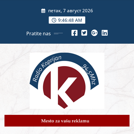
Skip
петак, 7 август 2026
to
content
9:46:49 AM
Pratite nas