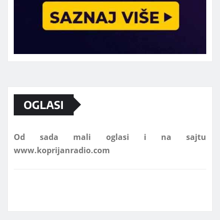
Marketing telefon 062 463 002
OGLASI
Od sada mali oglasi i na sajtu
www.koprijanradio.com