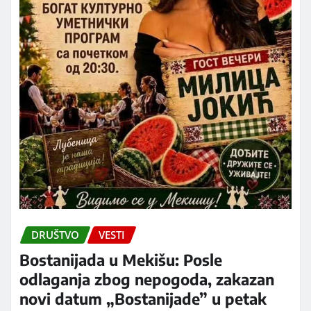
DRUŠTVO
VESTI
Bostanijada u Mekišu: Posle
odlaganja zbog nepogoda, zakazan
novi datum „Bostanijade” u petak