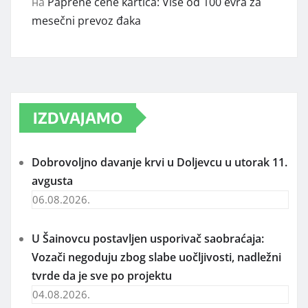
на
Paprene cene kartica: Više od 100 evra za
mesečni prevoz đaka
IZDVAJAMO
Dobrovoljno davanje krvi u Doljevcu u utorak 11.
avgusta
06.08.2026.
U Šainovcu postavljen usporivač saobraćaja:
Vozači negoduju zbog slabe uočljivosti, nadležni
tvrde da je sve po projektu
04.08.2026.