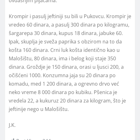
ovdašnjim pijacama.
Krompir i pasulj jeftiniji su bili u Pukovcu. Krompir je
vredeo 60 dinara, a pasulj 300 dinara po kilogramu,
šargarepa 30 dinara, kupus 18 dinara, jabuke 60.
Ipak, skuplja je sveža paprika s obzirom na to da
košta 160 dinara. Crni luk košta identično kao u
Malošištu, 80 dinara, ima i belog koji staje 350
dinara. Groždje je 150 dinara, orasi u ljusci 200, a
očišćeni 1000. Konzumna jaja su 20 dinara po
komadu, med 1 200 dinara, a ogrevno drvo već
neko vreme 8 000 dinara po kubiku. Pšenica je
vredela 22, a kukuruz 20 dinara za kilogram, što je
jeftinije nego u Malošištu.
J.K.