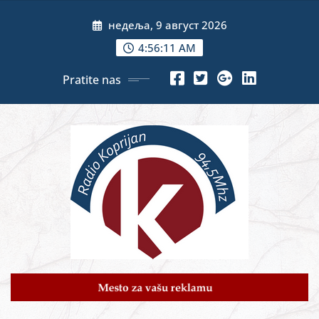
Skip
недеља, 9 август 2026
to
content
4:56:13 AM
Pratite nas