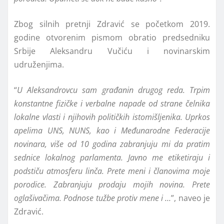
Zbog silnih pretnji Zdravić se početkom 2019.
godine otvorenim pismom obratio predsedniku
Srbije Aleksandru Vučiću i novinarskim
udruženjima.
“
U Aleksandrovcu sam građanin drugog reda. Trpim
konstantne fizičke i verbalne napade od strane čelnika
lokalne vlasti i njihovih političkih istomišljenika. Uprkos
apelima UNS, NUNS, kao i Međunarodne Federacije
novinara, više od 10 godina zabranjuju mi da pratim
sednice lokalnog parlamenta. Javno me etiketiraju i
podstiču atmosferu linča. Prete meni i članovima moje
porodice. Zabranjuju prodaju mojih novina. Prete
oglašivačima. Podnose tužbe protiv mene i …
”, naveo je
Zdravić.