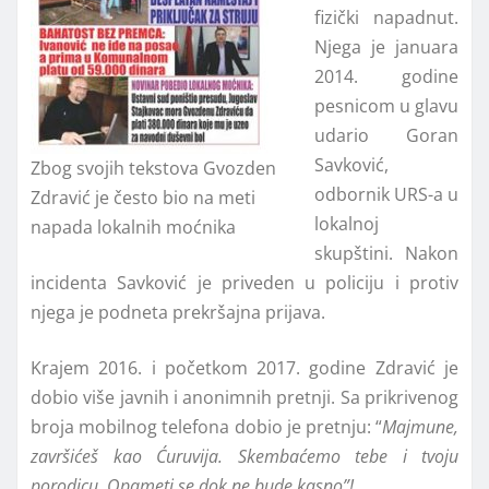
fizički napadnut.
Njega je januara
2014. godine
pesnicom u glavu
udario Goran
Savković,
Zbog svojih tekstova Gvozden
odbornik URS-a u
Zdravić je često bio na meti
lokalnoj
napada lokalnih moćnika
skupštini. Nakon
incidenta Savković je priveden u policiju i protiv
njega je podneta prekršajna prijava.
Krajem 2016. i početkom 2017. godine Zdravić je
dobio više javnih i anonimnih pretnji. Sa prikrivenog
broja mobilnog telefona dobio je pretnju: “
Majmune,
završićeš kao Ćuruvija. Skembaćemo tebe i tvoju
porodicu. Opameti se dok ne bude kasno”!