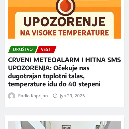
DRUŠTVO
VESTI
CRVENI METEOALARM I HITNA SMS
UPOZORENJA: Očekuje nas
dugotrajan toplotni talas,
temperature idu do 40 stepeni
Radio Koprijan
јул 29, 2026