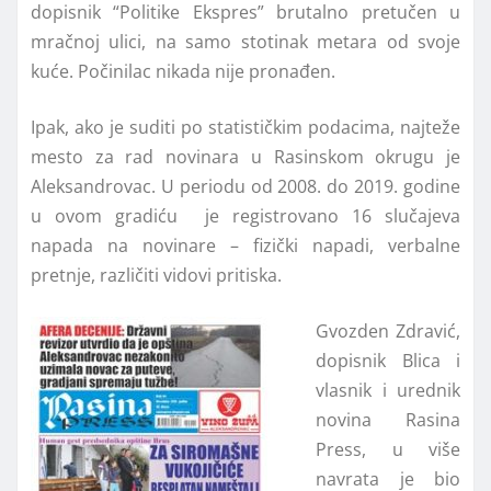
dopisnik “Politike Ekspres” brutalno pretučen u
mračnoj ulici, na samo stotinak metara od svoje
kuće. Počinilac nikada nije pronađen.
Ipak, ako je suditi po statističkim podacima, najteže
mesto za rad novinara u Rasinskom okrugu je
Aleksandrovac. U periodu od 2008. do 2019. godine
u ovom gradiću je registrovano 16 slučajeva
napada na novinare – fizički napadi, verbalne
pretnje, različiti vidovi pritiska.
Gvozden Zdravić,
dopisnik Blica i
vlasnik i urednik
novina Rasina
Press, u više
navrata je bio