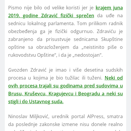
Pismo nije bilo od velike koristi jer je
krajem juna
2019. godine Zdravić fizički sprečen
da uđe na
sednicu lokalnog parlamenta. Tom prilikom radnik
obezbeđenja ga je fizički odgurnuo. Zdraviću je
zabranjeno da prisustvuje sednicama Skupštine
opštine sa obrazloženjem da „neistinito piše o
rukovodstvu Opštine“, i da je „nedostojan“.
Gvozden Zdravić je imao i više desetina sudskih
procesa u kojima je bio tužilac ili tuženi.
Neki od
ovih procesa trajali su godinama pred sudovima u
Brusu, Kruševcu, Kragujevcu i Beogradu a neki su
stigli i do Ustavnog suda.
Ninoslav Miljković, urednik portal AlPress, smatra
da poslednje zakonske izmene nisu donele realno