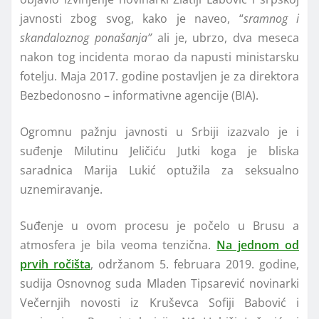
javnosti zbog svog, kako je naveo, “
sramnog i
skandaloznog ponašanja”
ali je, ubrzo, dva meseca
nakon tog incidenta morao da napusti ministarsku
fotelju. Maja 2017. godine postavljen je za direktora
Bezbedonosno – informativne agencije (BIA).
Ogromnu pažnju javnosti u Srbiji izazvalo je i
suđenje Milutinu Jeličiću Jutki koga je bliska
saradnica Marija Lukić optužila za seksualno
uznemiravanje.
Suđenje u ovom procesu je počelo u Brusu a
atmosfera je bila veoma tenzična.
Na jednom od
prvih ročišta
, održanom 5. februara 2019. godine,
sudija Osnovnog suda Mladen Tipsarević novinarki
Večernjih novosti iz Kruševca Sofiji Babović i