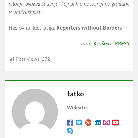
pitanju ovakva suđenja, koji bi bio povoljniji po građane
iz unutrašnjosti
”.
Naslovna ilustracija:
Reporters without Borders
Izvor:
KruševacPRESS
Post Views:
272
tatko
Website: