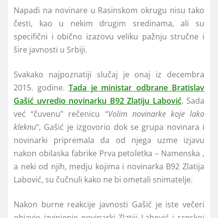
Napadi na novinare u Rasinskom okrugu nisu tako
česti, kao u nekim drugim sredinama, ali su
specifični i obično izazovu veliku pažnju stručne i
šire javnosti u Srbiji.
Svakako najpoznatiji slučaj je onaj iz decembra
2015. godine.
Tada je ministar odbrane Bratislav
Gašić uvredio novinarku B92 Zlatiju Labović
. Sada
već “čuvenu” rečenicu “
Volim novinarke koje lako
kleknu
“, Gašić je izgovorio dok se grupa novinara i
novinarki pripremala da od njega uzme izjavu
nakon obilaska fabrike Prva petoletka – Namenska ,
a neki od njih, medju kojima i novinarka B92 Zlatija
Labović, su čučnuli kako ne bi ometali snimatelje.
Nakon burne reakcije javnosti Gašić je iste večeri
objavio izvinjenje novinarki Zlatiji Labović i srpskoj