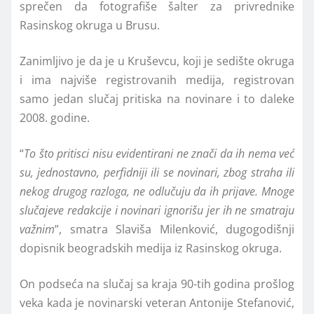
sprečen da fotografiše šalter za privrednike
Rasinskog okruga u Brusu.
Zanimljivo je da je u Kruševcu, koji je sedište okruga
i ima najviše registrovanih medija, registrovan
samo jedan slučaj pritiska na novinare i to daleke
2008. godine.
“
To što pritisci nisu evidentirani ne znači da ih nema već
su, jednostavno, perfidniji ili se novinari, zbog straha ili
nekog drugog razloga, ne odlučuju da ih prijave. Mnoge
slučajeve redakcije i novinari ignorišu jer ih ne smatraju
važnim
”, smatra Slaviša Milenković, dugogodišnji
dopisnik beogradskih medija iz Rasinskog okruga.
On podseća na slučaj sa kraja 90-tih godina prošlog
veka kada je novinarski veteran Antonije Stefanović,