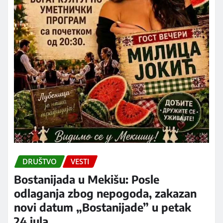
DRUŠTVO
VESTI
Bostanijada u Mekišu: Posle
odlaganja zbog nepogoda, zakazan
novi datum „Bostanijade” u petak
24.jula