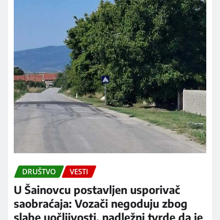
DRUŠTVO
VESTI
U Šainovcu postavljen usporivač
saobraćaja: Vozači negoduju zbog
slabe uočljivosti, nadležni tvrde da je