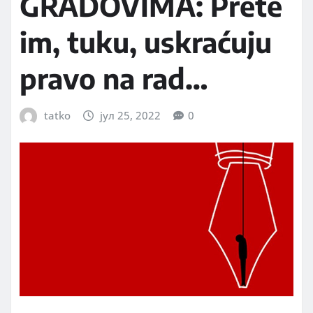
GRADOVIMA: Prete
im, tuku, uskraćuju
pravo na rad…
tatko
јул 25, 2022
0