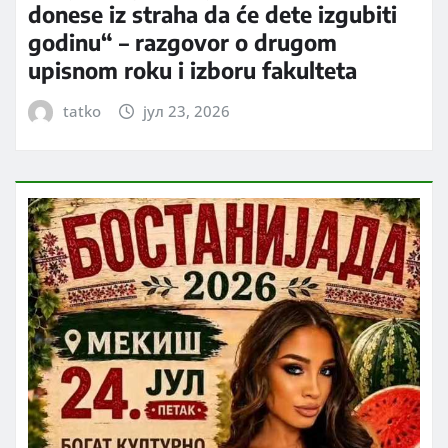
donese iz straha da će dete izgubiti
godinu“ – razgovor o drugom
upisnom roku i izboru fakulteta
tatko
јул 23, 2026