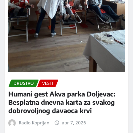
DRUŠTVO
VESTI
Humani gest Akva parka Doljevac:
Besplatna dnevna karta za svakog
dobrovoljnog davaoca krvi
Radio Koprijan
авг 7, 2026