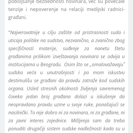
poboljšanje bezbednosti novinara, već su povećale
tenzije i nepoverenje na relaciji medijski radnici-
građani.
“
Najverovatnije u cilju zaštite od pristrasnosti suda i
uticaja politike na sudstvo, nezvanično, a zvanično zbog
specifičnosti materije, suđenje za nanetu štetu
građanima prilikom izveštavanja novinara se odvija u
institucijama u Beogradu. Osim što se „omalovažavajuˮ
sudska veća u unutrašnjosti i po mom iskustvu
destimulišu se građani da pravdu zatraže kod sudskih
organa. Usled stresnih okolnosti življenja savremenog
čoveka jedan broj građana dolazi u iskušenje da
neopravdano pravdu uzme u svoje ruke, ponašajući se
nasilnički. To nije dobro ni za novinara, ni za građane, ni
za javni interes zajednice. Mišljenja sam da treba
ponuditi drugačiji sistem sudske nadležnosti kada su u