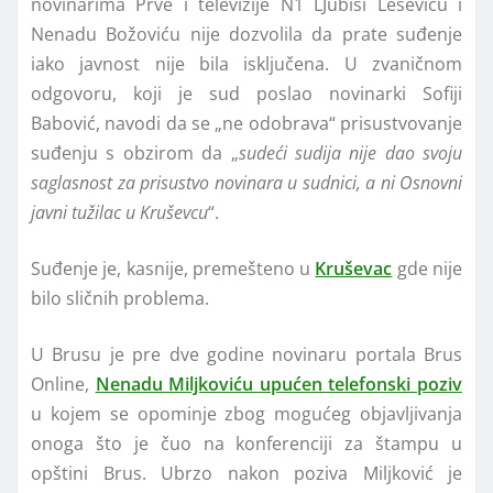
novinarima Prve i televizije N1 LJubiši Leševiću i
Nenadu Božoviću nije dozvolila da prate suđenje
iako javnost nije bila isključena. U zvaničnom
odgovoru, koji je sud poslao novinarki Sofiji
Babović, navodi da se „ne odobrava“ prisustvovanje
suđenju s obzirom da „
sudeći sudija nije dao svoju
saglasnost za prisustvo novinara u sudnici, a ni Osnovni
javni tužilac u Kruševcu
“.
Suđenje je, kasnije, premešteno u
Kruševac
gde nije
bilo sličnih problema.
U Brusu je pre dve godine novinaru portala Brus
Online,
Nenadu Miljkoviću upućen telefonski poziv
u kojem se opominje zbog mogućeg objavljivanja
onoga što je čuo na konferenciji za štampu u
opštini Brus. Ubrzo nakon poziva Miljković je