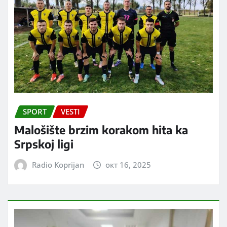
SPORT
VESTI
Malošište brzim korakom hita ka
Srpskoj ligi
Radio Koprijan
окт 16, 2025