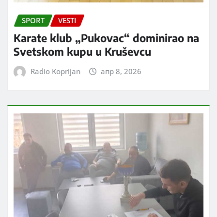
SPORT
VESTI
Karate klub „Pukovac“ dominirao na
Svetskom kupu u Kruševcu
Radio Koprijan
апр 8, 2026