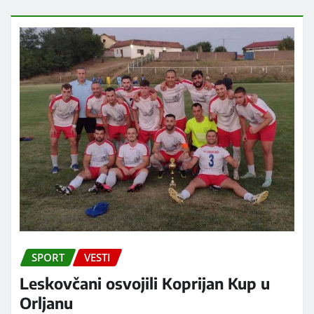
SPORT
VESTI
Leskovčani osvojili Koprijan Kup u
Orljanu