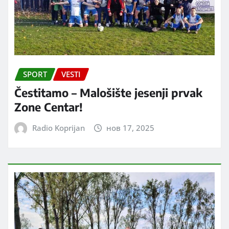
SPORT
VESTI
Čestitamo – Malošište jesenji prvak
Zone Centar!
Radio Koprijan
нов 17, 2025