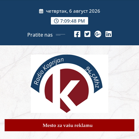
Skip
четвртак, 6 август 2026
to
content
7:09:50 PM
Pratite nas