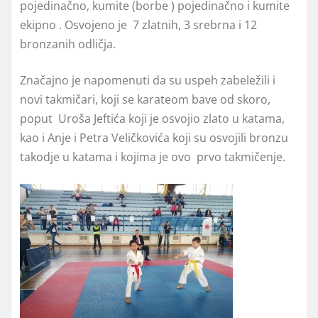
pojedinačno, kumite (borbe ) pojedinačno i kumite
ekipno . Osvojeno je 7 zlatnih, 3 srebrna i 12
bronzanih odličja.
Značajno je napomenuti da su uspeh zabeležili i
novi takmičari, koji se karateom bave od skoro,
poput Uroša Jeftića koji je osvojio zlato u katama,
kao i Anje i Petra Veličkovića koji su osvojili bronzu
takodje u katama i kojima je ovo prvo takmičenje.