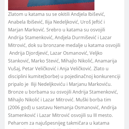
Zlatom u katama su se okitili Andjela Ibišević,
Anabela Ibišević, Ilija Nedeljković, Uroš Jeftić i
Marjan Marković. Srebro u katama su osvojili
Andrija Stamenković, Andjela Durmišević i Lazar
Mitrović, dok su bronzane medalje u katama osvojili
Andrija Djordjević, Lazar Osmanović, Veljko
Stanković, Marko Stević, Mihajlo Nikolić, Anamarija
Vušaj, Petar Veličković i Anja Veličković. Zlato u
disciplini kumite(borbe) u pojedinačnoj konkurenciji
pripalo je Iliji Nedeljkoviću i Marjanu Markoviću.
Bronze u borbama su osvojili Andrija Stamenković,
Mihajlo Nikolić i Lazar Mitrović. Muški borba tim
(2006 god) u sastavu Nemanja Osmanović, Andrija
Stamenković i Lazar Mitrović osvojili su III mesto.
Peharom za najušpesnijeg takmičara u katama