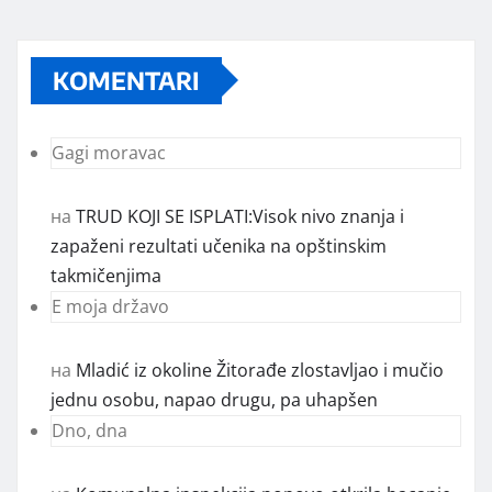
KOMENTARI
Gagi moravac
на
TRUD KOJI SE ISPLATI:Visok nivo znanja i
zapaženi rezultati učenika na opštinskim
takmičenjima
E moja državo
на
Mladić iz okoline Žitorađe zlostavljao i mučio
jednu osobu, napao drugu, pa uhapšen
Dno, dna