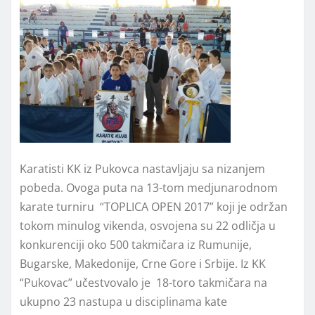
Karatisti KK iz Pukovca nastavljaju sa nizanjem
pobeda. Ovoga puta na 13-tom medjunarodnom
karate turniru “TOPLICA OPEN 2017” koji je održan
tokom minulog vikenda, osvojena su 22 odličja u
konkurenciji oko 500 takmičara iz Rumunije,
Bugarske, Makedonije, Crne Gore i Srbije. Iz KK
“Pukovac” učestvovalo je 18-toro takmičara na
ukupno 23 nastupa u disciplinama kate