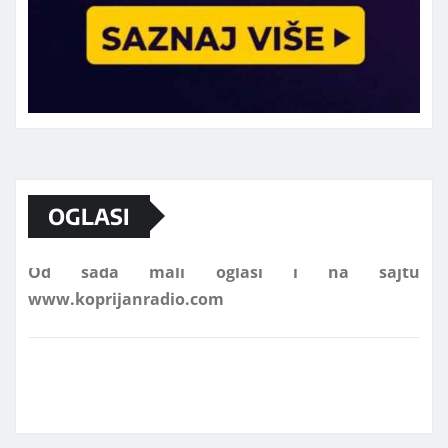
Marketing telefon 062 463 002
OGLASI
Od sada mali oglasi i na sajtu
www.koprijanradio.com