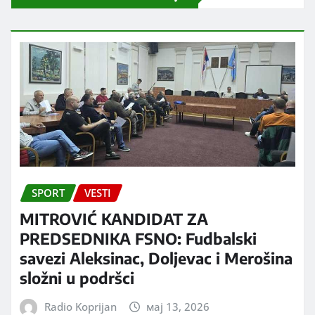
SPORT
VESTI
MITROVIĆ KANDIDAT ZA
PREDSEDNIKA FSNO: Fudbalski
savezi Aleksinac, Doljevac i Merošina
složni u podršci
Radio Koprijan
мај 13, 2026