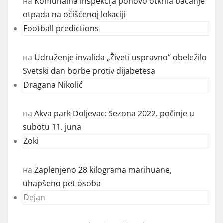
на
Komunalna inspekcija ponovo otkrila bacanje
otpada na očišćenoj lokaciji
Football predictions
на
Udruženje invalida „Živeti uspravno“ obeležilo
Svetski dan borbe protiv dijabetesa
Dragana Nikolić
на
Akva park Doljevac: Sezona 2022. počinje u
subotu 11. juna
Zoki
на
Zaplenjeno 28 kilograma marihuane,
uhapšeno pet osoba
Dejan