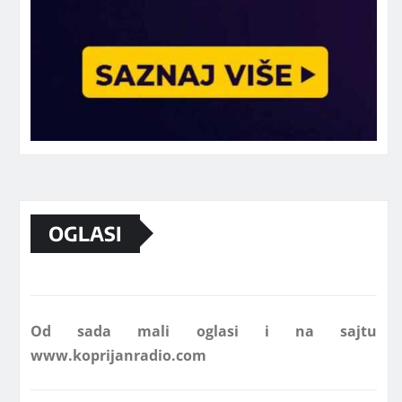
Marketing telefon 062 463 002
OGLASI
Od sada mali oglasi i na sajtu
www.koprijanradio.com