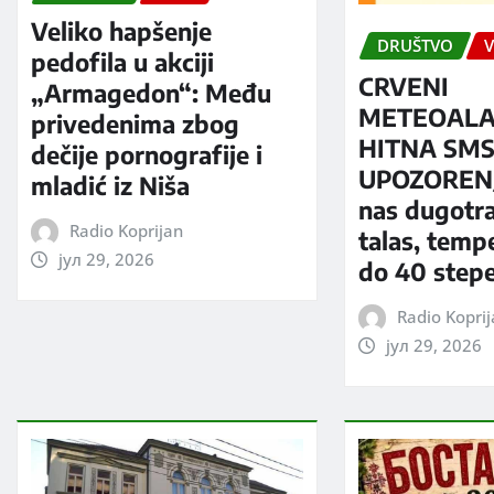
Veliko hapšenje
DRUŠTVO
V
pedofila u akciji
CRVENI
„Armagedon“: Među
METEOALA
privedenima zbog
HITNA SM
dečije pornografije i
UPOZORENJ
mladić iz Niša
nas dugotra
Radio Koprijan
talas, temp
јул 29, 2026
do 40 step
Radio Kopri
јул 29, 2026