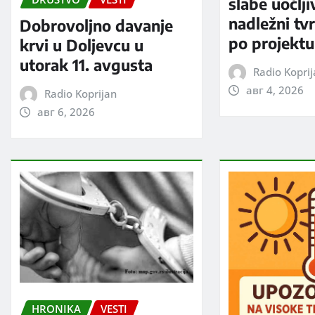
slabe uočlji
nadležni tv
Dobrovoljno davanje
po projektu
krvi u Doljevcu u
utorak 11. avgusta
Radio Kopri
авг 4, 2026
Radio Koprijan
авг 6, 2026
HRONIKA
VESTI