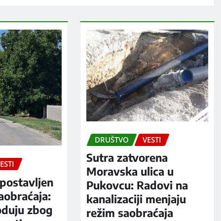
DRUŠTVO
VESTI
Sutra zatvorena
ESTI
Moravska ulica u
postavljen
Pukovcu: Radovi na
aobraćaja:
kanalizaciji menjaju
oduju zbog
režim saobraćaja