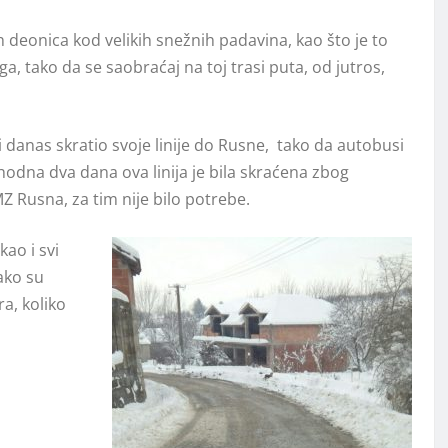
ih deonica kod velikih snežnih padavina, kao što je to
a, tako da se saobraćaj na toj trasi puta, od jutros,
i danas skratio svoje linije do Rusne, tako da autobusi
odna dva dana ova linija je bila skraćena zbog
Z Rusna, za tim nije bilo potrebe.
kao i svi
ako su
a, koliko