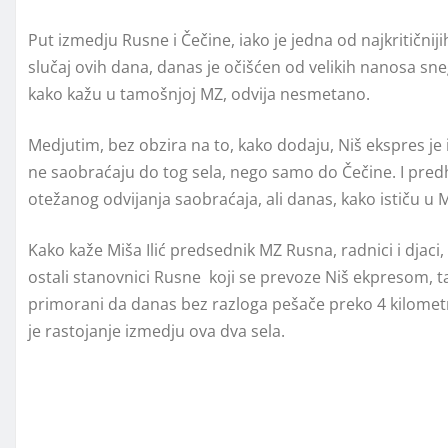
Put izmedju Rusne i Čečine, iako je jedna od najkritičnij
slučaj ovih dana, danas je očišćen od velikih nanosa sneg
kako kažu u tamošnjoj MZ, odvija nesmetano.
Medjutim, bez obzira na to, kako dodaju, Niš ekspres je 
ne saobraćaju do tog sela, nego samo do Čečine. I predh
otežanog odvijanja saobraćaja, ali danas, kako ističu u M
Kako kaže Miša Ilić predsednik MZ Rusna, radnici i djaci, 
ostali stanovnici Rusne koji se prevoze Niš ekpresom, t
primorani da danas bez razloga pešače preko 4 kilometr
je rastojanje izmedju ova dva sela.