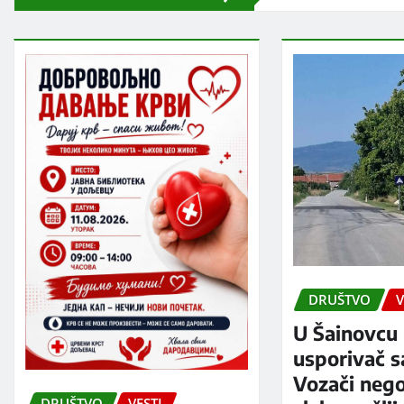
DRUŠTVO
V
U Šainovcu 
usporivač s
Vozači neg
DRUŠTVO
VESTI