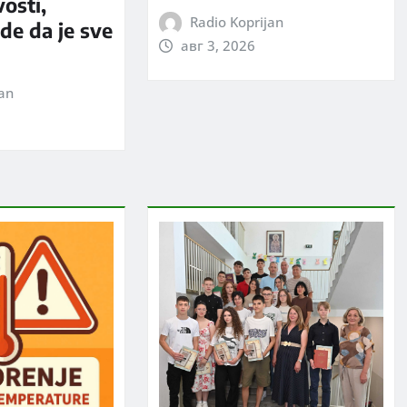
vosti,
Radio Koprijan
rde da je sve
авг 3, 2026
jan