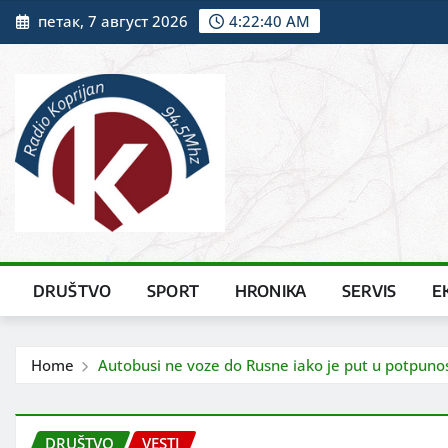
Skip
петак, 7 август 2026
4:22:42 AM
to
content
DRUŠTVO
SPORT
HRONIKA
SERVIS
E
Home
Autobusi ne voze do Rusne iako je put u potpuno
DRUŠTVO
VESTI