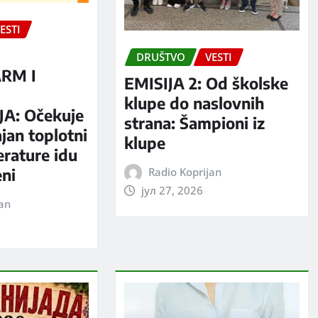
ESTI
DRUŠTVO
VESTI
RM I
EMISIJA 2: Od školske
S
klupe do naslovnih
A: Očekuje
strana: Šampioni iz
jan toplotni
klupe
erature idu
Radio Koprijan
eni
јул 27, 2026
jan