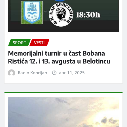
SPORT
VESTI
Memorijalni turnir u čast Bobana
Ristića 12. i 13. avgusta u Belotincu
Radio Koprijan
авг 11, 2025