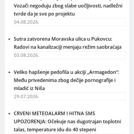
Vozači negoduju zbog slabe uočljivosti, nadležni
tvrde da je sve po projektu
04.08.2026.
Sutra zatvorena Moravska ulica u Pukovcu:
Radovi na kanalizaciji menjaju režim saobraćaja
03.08.2026.
Veliko hapšenje pedofila u akciji „Armagedon“:
Među privedenima zbog dečije pornografije i
mladić iz Niša
29.07.2026.
CRVENI METEOALARM I HITNA SMS
UPOZORENJA: Očekuje nas dugotrajan toplotni
talas, temperature idu do 40 stepeni