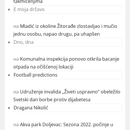
takmičenjima
E moja državo
на
Mladić iz okoline Žitorađe zlostavljao i mučio
jednu osobu, napao drugu, pa uhapšen
Dno, dna
на
Komunalna inspekcija ponovo otkrila bacanje
otpada na očišćenoj lokaciji
Football predictions
на
Udruženje invalida „Živeti uspravno“ obeležilo
Svetski dan borbe protiv dijabetesa
Dragana Nikolić
на
Akva park Doljevac: Sezona 2022. počinje u