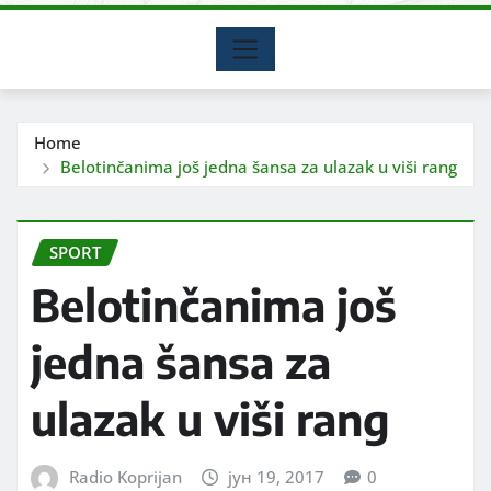
Home
Belotinčanima još jedna šansa za ulazak u viši rang
SPORT
Belotinčanima još
jedna šansa za
ulazak u viši rang
Radio Koprijan
јун 19, 2017
0