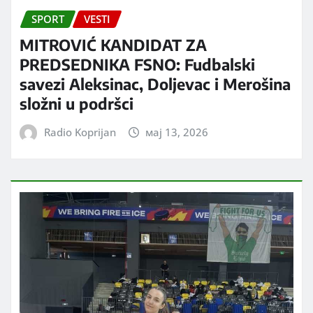
SPORT
VESTI
MITROVIĆ KANDIDAT ZA
PREDSEDNIKA FSNO: Fudbalski
savezi Aleksinac, Doljevac i Merošina
složni u podršci
Radio Koprijan
мај 13, 2026