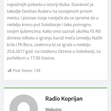
najvažnijih pobeda u istoriji kluba. Stanković je
takodje čestitao Rudaru na osvojenom prvom
mestu, i pozvao svoje navijače da se spreme da u
nedelju krenu put Sokobanje i tako pomognu
svojim ljubimcima. Kako smo saznali ukoliko FS RIS
donese odluku o igranju baraž meča izmedju Naših
krila i FK Bora, utakmica bi se igrala u nedelju
25.6.2017 god. na stadionu Ozrena u Sokobanji, sa
početkom u 17:30 časova.
Post Views:
138
Radio Koprijan
Website: