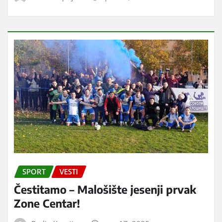
SPORT
VESTI
Čestitamo – Malošište jesenji prvak
Zone Centar!