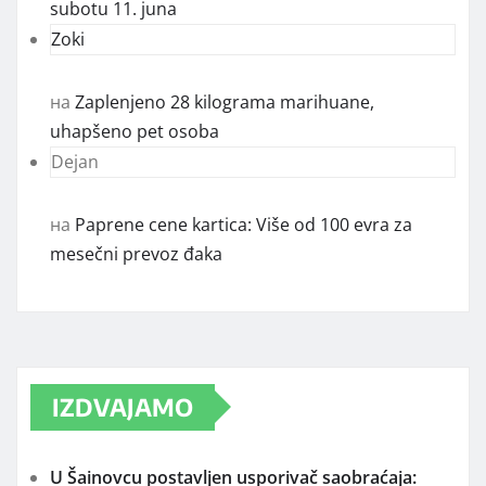
subotu 11. juna
Zoki
на
Zaplenjeno 28 kilograma marihuane,
uhapšeno pet osoba
Dejan
на
Paprene cene kartica: Više od 100 evra za
mesečni prevoz đaka
IZDVAJAMO
U Šainovcu postavljen usporivač saobraćaja: