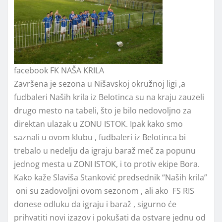
facebook FK NAŠA KRILA
Završena je sezona u Nišavskoj okružnoj ligi ,a
fudbaleri Naših krila iz Belotinca su na kraju zauzeli
drugo mesto na tabeli, što je bilo nedovoljno za
direktan ulazak u ZONU ISTOK. Ipak kako smo
saznali u ovom klubu , fudbaleri iz Belotinca bi
trebalo u nedelju da igraju baraž meč za popunu
jednog mesta u ZONI ISTOK, i to protiv ekipe Bora.
Kako kaže Slaviša Stanković predsednik “Naših krila”
oni su zadovoljni ovom sezonom , ali ako FS RIS
donese odluku da igraju i baraž , sigurno će
prihvatiti novi izazov i pokušati da ostvare jednu od