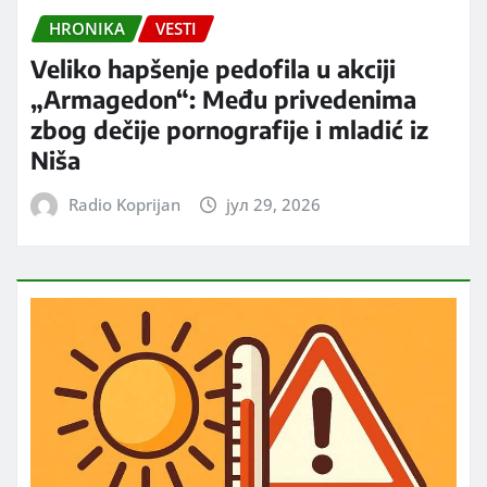
HRONIKA
VESTI
Veliko hapšenje pedofila u akciji
„Armagedon“: Među privedenima
zbog dečije pornografije i mladić iz
Niša
Radio Koprijan
јул 29, 2026