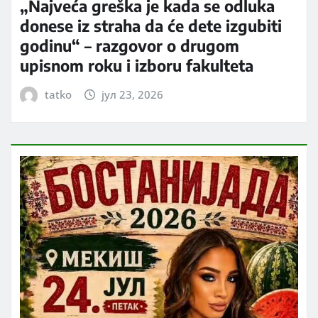
„Najveća greška je kada se odluka
donese iz straha da će dete izgubiti
godinu“ – razgovor o drugom
upisnom roku i izboru fakulteta
tatko
јул 23, 2026