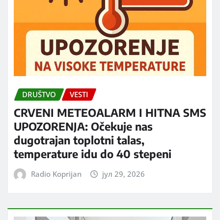
DRUŠTVO
VESTI
CRVENI METEOALARM I HITNA SMS
UPOZORENJA: Očekuje nas
dugotrajan toplotni talas,
temperature idu do 40 stepeni
Radio Koprijan
јул 29, 2026