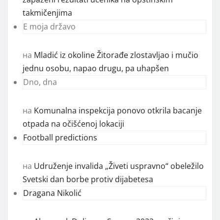
takmičenjima
E moja državo
на
Mladić iz okoline Žitorađe zlostavljao i mučio
jednu osobu, napao drugu, pa uhapšen
Dno, dna
на
Komunalna inspekcija ponovo otkrila bacanje
otpada na očišćenoj lokaciji
Football predictions
на
Udruženje invalida „Živeti uspravno“ obeležilo
Svetski dan borbe protiv dijabetesa
Dragana Nikolić