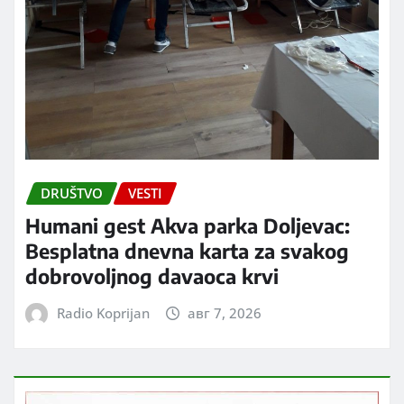
DRUŠTVO
VESTI
Humani gest Akva parka Doljevac:
Besplatna dnevna karta za svakog
dobrovoljnog davaoca krvi
Radio Koprijan
авг 7, 2026