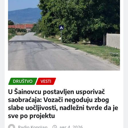
DRUŠTVO
VESTI
U Šainovcu postavljen usporivač
saobraćaja: Vozači negoduju zbog
slabe uočljivosti, nadležni tvrde da je
sve po projektu
Radio Koprijan
авг 4, 2026