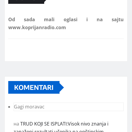
Od sada mali oglasi i na sajtu
www.koprijanradio.com
KOMENTARI
Gagi moravac
на
TRUD KOJI SE ISPLATI:Visok nivo znanja i
zapaženi rezultati učenika na opštinskim