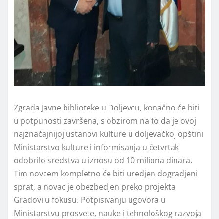
Zgrada Javne biblioteke u Doljevcu, konačno će biti
u potpunosti završena, s obzirom na to da je ovoj
najznačajnijoj ustanovi kulture u doljevačkoj opštini
Ministarstvo kulture i informisanja u četvrtak
odobrilo sredstva u iznosu od 10 miliona dinara.
Tim novcem kompletno će biti uredjen dogradjeni
sprat, a novac je obezbedjen preko projekta
Gradovi u fokusu. Potpisivanju ugovora u
Ministarstvu prosvete, nauke i tehnološkog razvoja