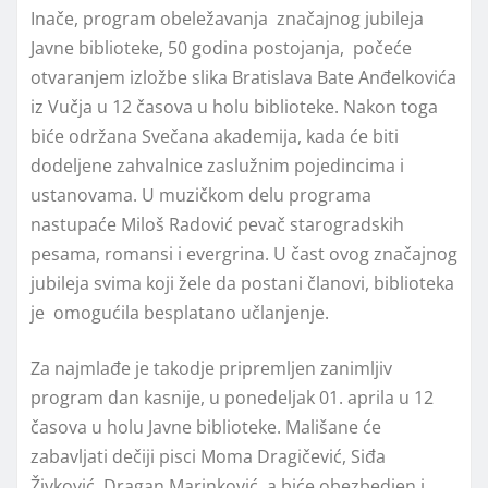
Inače, program obeležavanja značajnog jubileja
Javne biblioteke, 50 godina postojanja, počeće
otvaranjem izložbe slika Bratislava Bate Anđelkovića
iz Vučja u 12 časova u holu biblioteke. Nakon toga
biće održana Svečana akademija, kada će biti
dodeljene zahvalnice zaslužnim pojedincima i
ustanovama. U muzičkom delu programa
nastupaće Miloš Radović pevač starogradskih
pesama, romansi i evergrina. U čast ovog značajnog
jubileja svima koji žele da postani članovi, biblioteka
je omogućila besplatano učlanjenje.
Za najmlađe je takodje pripremljen zanimljiv
program dan kasnije, u ponedeljak 01. aprila u 12
časova u holu Javne biblioteke. Mališane će
zabavljati dečiji pisci Moma Dragičević, Siđa
Živković, Dragan Marinković, a biće obezbedjen i