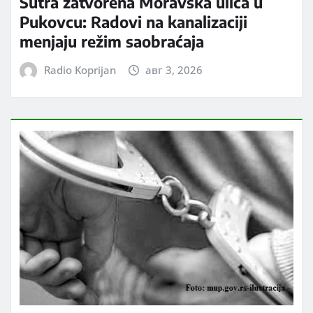
Sutra zatvorena Moravska ulica u
Pukovcu: Radovi na kanalizaciji
menjaju režim saobraćaja
Radio Koprijan
авг 3, 2026