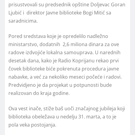
prisustvovali su predsednik opštine Doljevac Goran
Ljubić i direktor Javne biblioteke Bogi Mitić sa
saradnicima.
Pored sredstava koje je opredelilo nadležno
ministarstvo, dodatnih 2,6 miliona dinara za ove
radove izdvojiće lokalna samouprava. U narednih
desetak dana, kako je Radio Koprijanu rekao prvi
čovek biblioteke biće pokrenuta procedura javne
nabavke, a već za nekoliko meseci počeće i radovi.
Predvidjeno je da projekat u potpunosti bude
realizovan do kraja godine.
Ova vest inače, stiže baš uoči značajnog jubileja koji
biblioteka obeležava u nedelju 31. marta, a to je
pola veka postojanja.