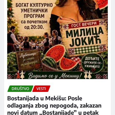
DRUŠTVO
VESTI
Bostanijada u Mekišu: Posle
odlaganja zbog nepogoda, zakazan
novi datum „Bostanijade” u petak