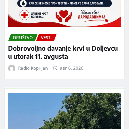
DRUŠTVO
VESTI
Dobrovoljno davanje krvi u Doljevcu
u utorak 11. avgusta
Radio Koprijan
авг 6, 2026