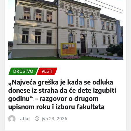
DRUŠTVO
VESTI
„Najveća greška je kada se odluka
donese iz straha da će dete izgubiti
godinu“ – razgovor o drugom
upisnom roku i izboru fakulteta
tatko
јул 23, 2026