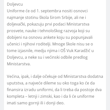
Doljevcu
Uniforme će od 1. septembra nositi osnovci
najmanje stotinu škola širom Srbije, ali ne i
doljevački, pokazuju prvi podaci Ministarstva
prosvete, nauke i tehnološkog razvoja koji su
dobijeni na osnovu ankete koju su popunjavali
učenici i njihovi roditelji. Mnoge škole nisu se o
tome izjasnile, medju njima i OŠ Vuk Karadžić u
Doljevcu, a neke su i većinski odbile predlog
Ministarstva.
Većina, ipak, i dalje očekuje od Ministarstva dodatna
uputstva, a najveće dileme su oko toga ko će da
finansira izradu uniformi, da li treba da postoje dva
kompleta – letnji i zimski, kao i da li će uniforme
imati samo gornji ili i donji deo.