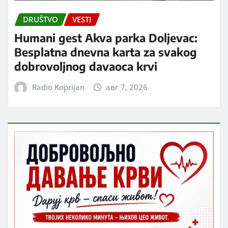
DRUŠTVO
VESTI
Humani gest Akva parka Doljevac:
Besplatna dnevna karta za svakog
dobrovoljnog davaoca krvi
Radio Koprijan
авг 7, 2026