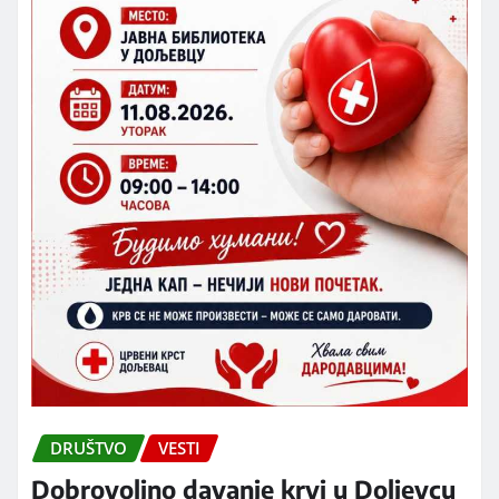
DRUŠTVO
VESTI
Dobrovoljno davanje krvi u Doljevcu