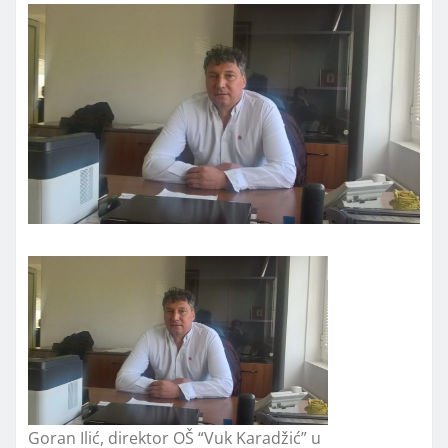
Goran Ilić, direktor OŠ “Vuk Karadžić” u