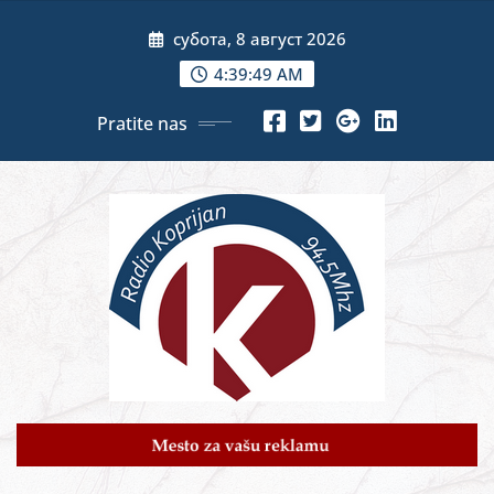
Skip
субота, 8 август 2026
to
content
4:39:51 AM
Pratite nas