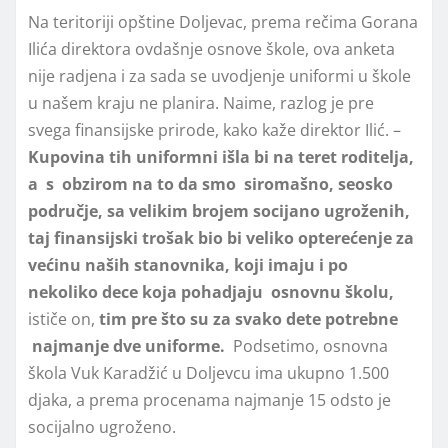
Na teritoriji opštine Doljevac, prema rečima Gorana
Ilića direktora ovdašnje osnove škole, ova anketa
nije radjena i za sada se uvodjenje uniformi u škole
u našem kraju ne planira. Naime, razlog je pre
svega finansijske prirode, kako kaže direktor Ilić. –
Kupovina tih uniformni išla bi na teret roditelja,
a s obzirom na to da smo siromašno, seosko
područje, sa velikim brojem socijano ugroženih,
taj finansijski trošak bio bi veliko opterećenje za
većinu naših stanovnika, koji imaju i po
nekoliko dece koja pohadjaju osnovnu školu,
ističe on,
tim pre što su za svako dete potrebne
najmanje dve uniforme.
Podsetimo, osnovna
škola Vuk Karadžić u Doljevcu ima ukupno 1.500
djaka, a prema procenama najmanje 15 odsto je
socijalno ugroženo.