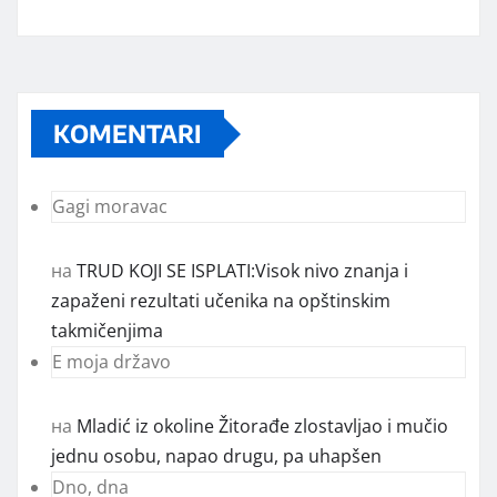
KOMENTARI
Gagi moravac
на
TRUD KOJI SE ISPLATI:Visok nivo znanja i
zapaženi rezultati učenika na opštinskim
takmičenjima
E moja državo
на
Mladić iz okoline Žitorađe zlostavljao i mučio
jednu osobu, napao drugu, pa uhapšen
Dno, dna