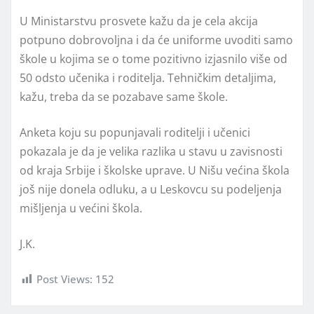
U Ministarstvu prosvete kažu da je cela akcija
potpuno dobrovoljna i da će uniforme uvoditi samo
škole u kojima se o tome pozitivno izjasnilo više od
50 odsto učenika i roditelja. Tehničkim detaljima,
kažu, treba da se pozabave same škole.
Anketa koju su popunjavali roditelji i učenici
pokazala je da je velika razlika u stavu u zavisnosti
od kraja Srbije i školske uprave. U Nišu većina škola
još nije donela odluku, a u Leskovcu su podeljenja
mišljenja u većini škola.
J.K.
Post Views:
152