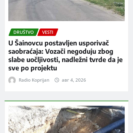
DRUŠTVO
VESTI
U Šainovcu postavljen usporivač
saobraćaja: Vozači negoduju zbog
slabe uočljivosti, nadležni tvrde da je
sve po projektu
Radio Koprijan
авг 4, 2026