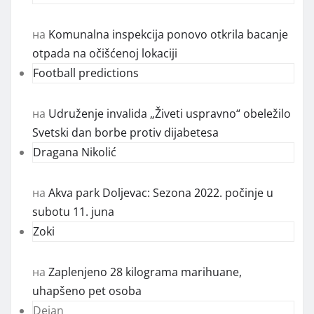
на
Komunalna inspekcija ponovo otkrila bacanje
otpada na očišćenoj lokaciji
Football predictions
на
Udruženje invalida „Živeti uspravno“ obeležilo
Svetski dan borbe protiv dijabetesa
Dragana Nikolić
на
Akva park Doljevac: Sezona 2022. počinje u
subotu 11. juna
Zoki
на
Zaplenjeno 28 kilograma marihuane,
uhapšeno pet osoba
Dejan