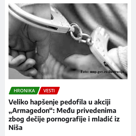
HRONIKA
VESTI
Veliko hapšenje pedofila u akciji
„Armagedon“: Među privedenima
zbog dečije pornografije i mladić iz
Niša