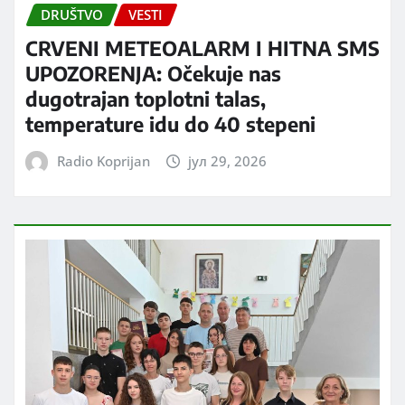
DRUŠTVO
VESTI
CRVENI METEOALARM I HITNA SMS
UPOZORENJA: Očekuje nas
dugotrajan toplotni talas,
temperature idu do 40 stepeni
Radio Koprijan
јул 29, 2026