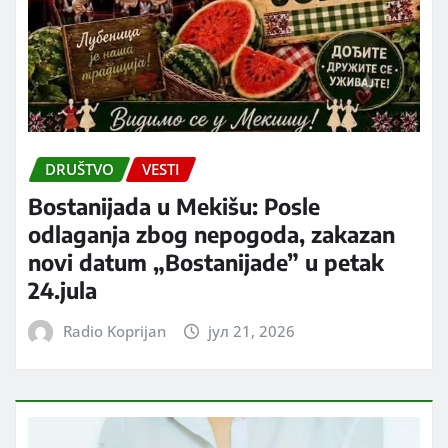
DRUŠTVO
VESTI
Bostanijada u Mekišu: Posle
odlaganja zbog nepogoda, zakazan
novi datum „Bostanijade” u petak
24.jula
Radio Koprijan
јул 21, 2026