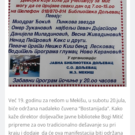
Već 19. godinu za redom u Mekišu, u subotu 20.jula,
biće održana nadaleko čuvena “Bostanijada”. Kako
kaže direktor doljevačke Javne biblioteke Bogi Mitić
pripreme za ovo tradicionalno dešavanje su pri
kraju i dodaje da će ova manifestacija biti održana