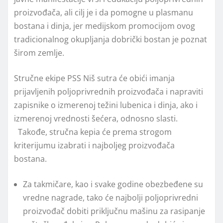
proizvođača, ali cilj je i da pomogne u plasmanu
bostana i dinja, jer medijskom promocijom ovog
tradicionalnog okupljanja dobrički bostan je poznat
širom zemlje.
Stručne ekipe PSS Niš sutra će obići imanja
prijavljenih poljoprivrednih proizvođača i napraviti
zapisnike o izmerenoj težini lubenica i dinja, ako i
izmerenoj vrednosti šećera, odnosno slasti.
Takođe, stručna kepia će prema strogom
kriterijumu izabrati i najboljeg proizvođača
bostana.
Za takmičare, kao i svake godine obezbeđene su
vredne nagrade, tako će najbolji poljoprivredni
proizvođač dobiti priključnu mašinu za rasipanje