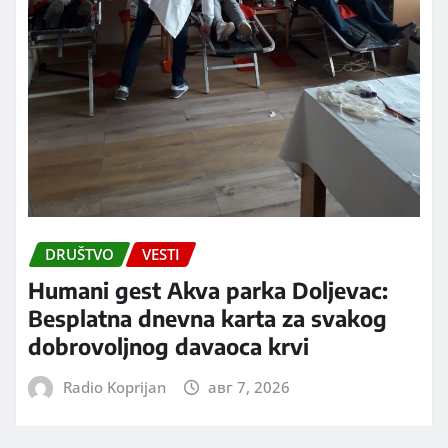
DRUŠTVO
VESTI
Humani gest Akva parka Doljevac:
Besplatna dnevna karta za svakog
dobrovoljnog davaoca krvi
Radio Koprijan
авг 7, 2026