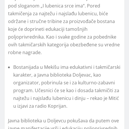
pod sloganom „I lubenica srce ima“. Pored
takmičenja za najtežu i najslađu lubenicu, biće
održane i stručne tribine za proizvođače bostana
koje će doprineti edukaciji tamošnjih
poljoprivrednika. Kao i svake godine za pobednike
ovih takmičarskih kategorija obezbeđene su vredne
robne nagrade.
Bostanijada u Mekišu ima edukativni i takmičarski
karakter, a Javna biblioteka Doljevac, kao
organizator, pobrinula se i za kulturno-zabavni
program. Učesnici će se kao i dosada takmičiti za
najtežu i najslađu lubenicu i dinju – rekao je Mitić
u izjavi za radio Koprijan.
Javna biblioteka u Doljevcu pokušava da putem ove
javne manifestacije vrši i edukaciju poljoprivrednih