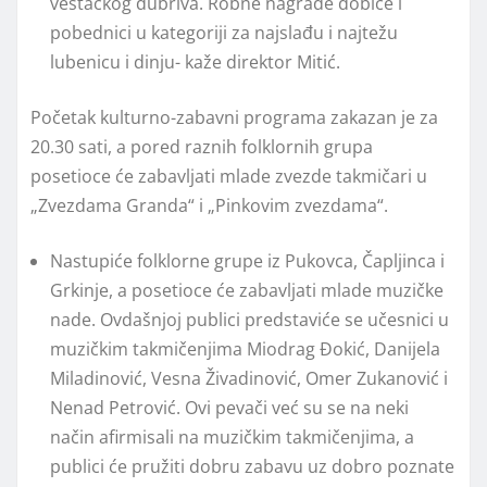
veštačkog đubriva. Robne nagrade dobiće i
pobednici u kategoriji za najslađu i najtežu
lubenicu i dinju- kaže direktor Mitić.
Početak kulturno-zabavni programa zakazan je za
20.30 sati, a pored raznih folklornih grupa
posetioce će zabavljati mlade zvezde takmičari u
„Zvezdama Granda“ i „Pinkovim zvezdama“.
Nastupiće folklorne grupe iz Pukovca, Čapljinca i
Grkinje, a posetioce će zabavljati mlade muzičke
nade. Ovdašnjoj publici predstaviće se učesnici u
muzičkim takmičenjima Miodrag Đokić, Danijela
Miladinović, Vesna Živadinović, Omer Zukanović i
Nenad Petrović. Ovi pevači već su se na neki
način afirmisali na muzičkim takmičenjima, a
publici će pružiti dobru zabavu uz dobro poznate