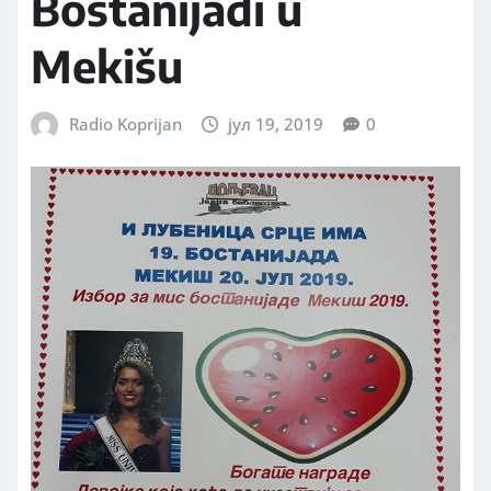
Bostanijadi u
Mekišu
Radio Koprijan
јул 19, 2019
0