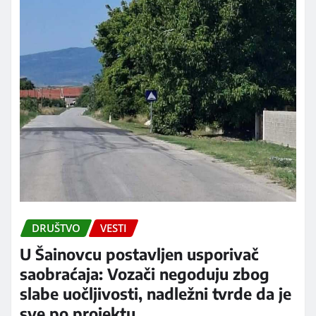
DRUŠTVO
VESTI
U Šainovcu postavljen usporivač
saobraćaja: Vozači negoduju zbog
slabe uočljivosti, nadležni tvrde da je
sve po projektu