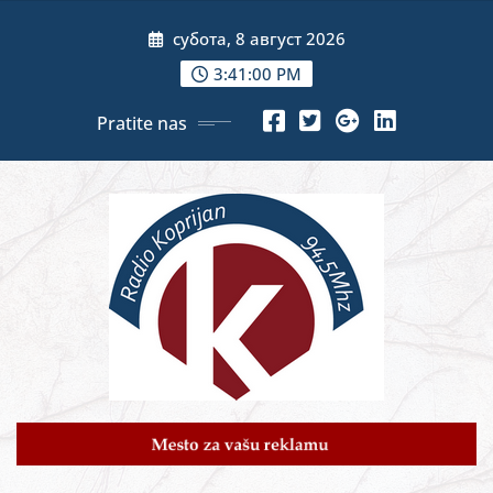
Skip
субота, 8 август 2026
to
content
3:41:01 PM
Pratite nas