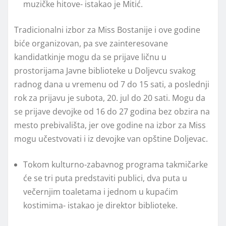
muzičke hitove- istakao je Mitić.
Tradicionalni izbor za Miss Bostanije i ove godine
biće organizovan, pa sve zainteresovane
kandidatkinje mogu da se prijave ličnu u
prostorijama Javne biblioteke u Doljevcu svakog
radnog dana u vremenu od 7 do 15 sati, a poslednji
rok za prijavu je subota, 20. jul do 20 sati. Mogu da
se prijave devojke od 16 do 27 godina bez obzira na
mesto prebivališta, jer ove godine na izbor za Miss
mogu učestvovati i iz devojke van opštine Doljevac.
Tokom kulturno-zabavnog programa takmičarke
će se tri puta predstaviti publici, dva puta u
večernjim toaletama i jednom u kupaćim
kostimima- istakao je direktor biblioteke.