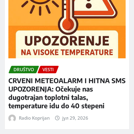
DRUŠTVO
VESTI
CRVENI METEOALARM I HITNA SMS
UPOZORENJA: Očekuje nas
dugotrajan toplotni talas,
temperature idu do 40 stepeni
Radio Koprijan
јул 29, 2026