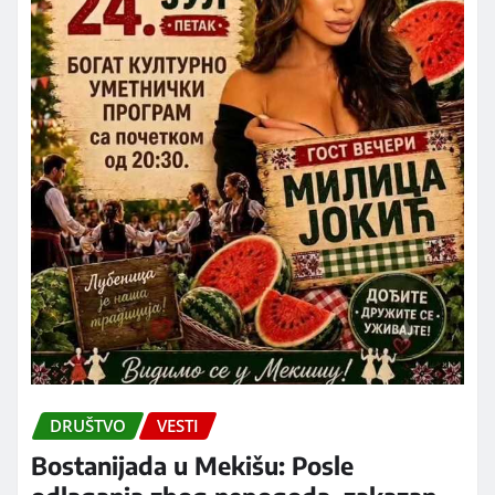
DRUŠTVO
VESTI
Bostanijada u Mekišu: Posle