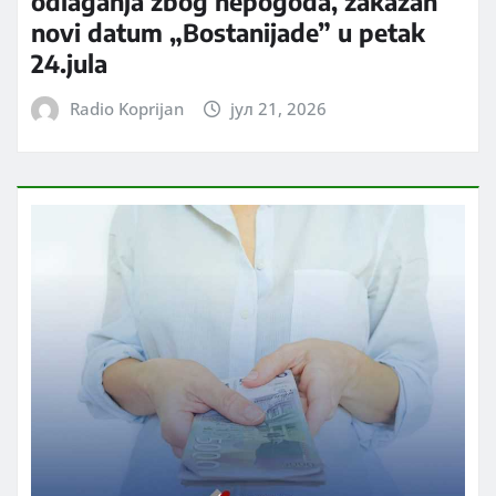
odlaganja zbog nepogoda, zakazan
novi datum „Bostanijade” u petak
24.jula
Radio Koprijan
јул 21, 2026