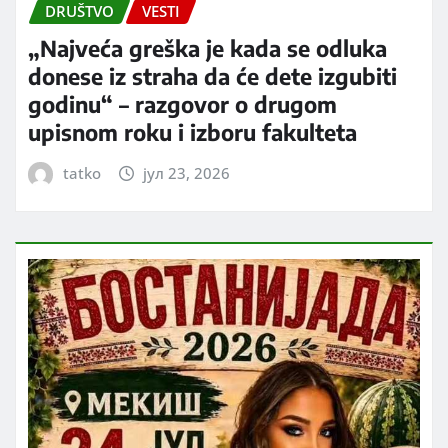
DRUŠTVO
VESTI
„Najveća greška je kada se odluka
donese iz straha da će dete izgubiti
godinu“ – razgovor o drugom
upisnom roku i izboru fakulteta
tatko
јул 23, 2026