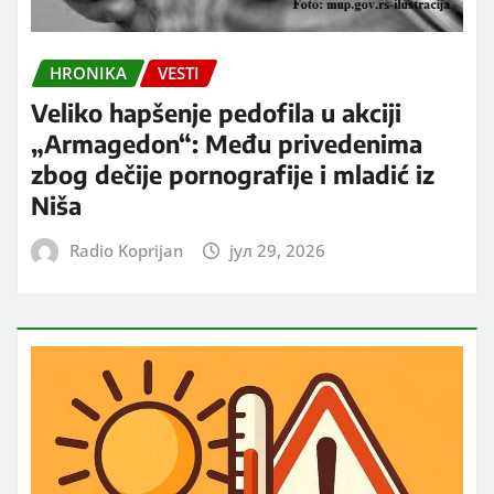
HRONIKA
VESTI
Veliko hapšenje pedofila u akciji
„Armagedon“: Među privedenima
zbog dečije pornografije i mladić iz
Niša
Radio Koprijan
јул 29, 2026