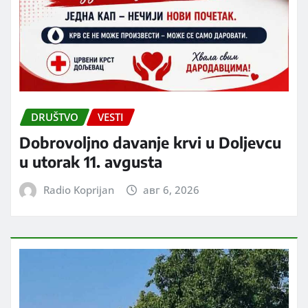
DRUŠTVO
VESTI
Dobrovoljno davanje krvi u Doljevcu
u utorak 11. avgusta
Radio Koprijan
авг 6, 2026