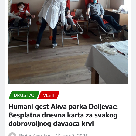
DRUŠTVO
VESTI
Humani gest Akva parka Doljevac:
Besplatna dnevna karta za svakog
dobrovoljnog davaoca krvi
Radio Koprijan
авг 7, 2026