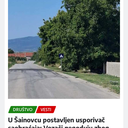
DRUŠTVO
VESTI
U Šainovcu postavljen usporivač
saobraćaja: Vozači negoduju zbog