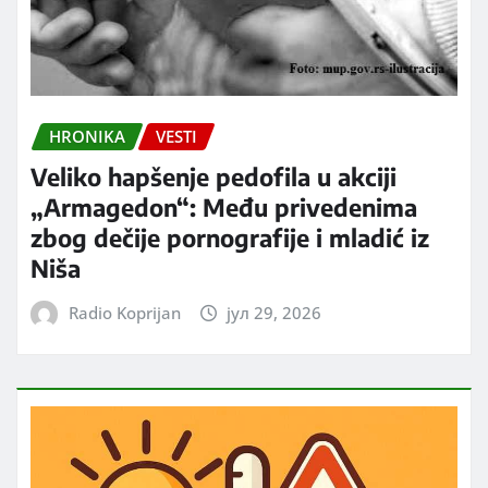
HRONIKA
VESTI
Veliko hapšenje pedofila u akciji
„Armagedon“: Među privedenima
zbog dečije pornografije i mladić iz
Niša
Radio Koprijan
јул 29, 2026