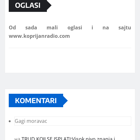
OGLASI
Od sada mali oglasi i na sajtu
www.koprijanradio.com
KOMENTARI
Gagi moravac
на
TRUD KOJI SE ISPLATI:Visok nivo znanja i