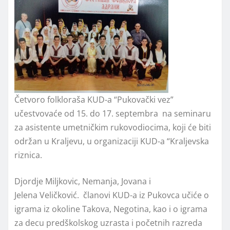
Četvoro folkloraša KUD-a “Pukovački vez”
učestvovaće od 15. do 17. septembra na seminaru
za asistente umetničkim rukovodiocima, koji će biti
održan u Kraljevu, u organizaciji KUD-a “Kraljevska
riznica.
Djordje Miljkovic, Nemanja, Jovana i
Jelena Veličković. članovi KUD-a iz Pukovca učiće o
igrama iz okoline Takova, Negotina, kao i o igrama
za decu predškolskog uzrasta i početnih razreda