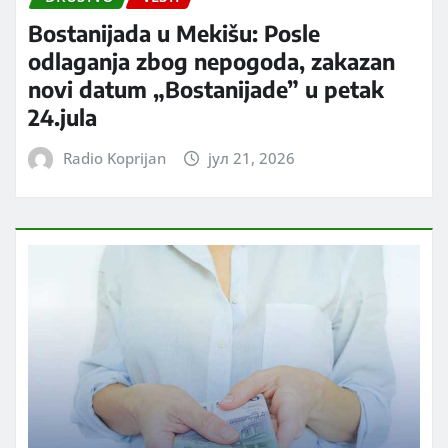
Bostanijada u Mekišu: Posle
odlaganja zbog nepogoda, zakazan
novi datum „Bostanijade” u petak
24.jula
Radio Koprijan
јул 21, 2026