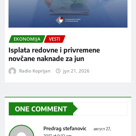
EKONOMIJA
VESTI
Isplata redovne i privremene
novčane naknade za jun
Radio Koprijan
јул 21, 2026
ONE COMMENT
Predrag stefanovic
август 27,
2017 at 9:32 am