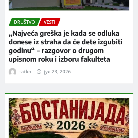
DRUŠTVO
VESTI
„Najveća greška je kada se odluka
donese iz straha da će dete izgubiti
godinu“ – razgovor o drugom
upisnom roku i izboru fakulteta
tatko
јул 23, 2026