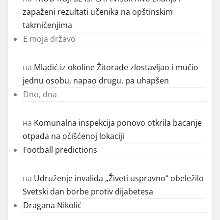
zapaženi rezultati učenika na opštinskim
takmičenjima
E moja državo
на
Mladić iz okoline Žitorađe zlostavljao i mučio
jednu osobu, napao drugu, pa uhapšen
Dno, dna
на
Komunalna inspekcija ponovo otkrila bacanje
otpada na očišćenoj lokaciji
Football predictions
на
Udruženje invalida „Živeti uspravno“ obeležilo
Svetski dan borbe protiv dijabetesa
Dragana Nikolić