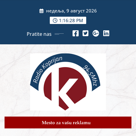
Skip
недеља, 9 август 2026
to
content
1:16:30 PM
Pratite nas