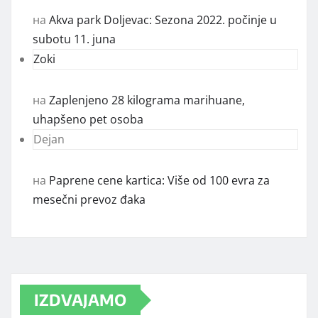
на
Akva park Doljevac: Sezona 2022. počinje u
subotu 11. juna
Zoki
на
Zaplenjeno 28 kilograma marihuane,
uhapšeno pet osoba
Dejan
на
Paprene cene kartica: Više od 100 evra za
mesečni prevoz đaka
IZDVAJAMO