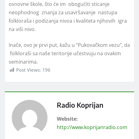
osnovne škole, što će im obogućiti sticanje
neophodnog znanja za usavršavanje nastupa
folkloraša i podizanja nivoa i kvaliteta njihovih igra
na viši nivo.
Inače, ovo je prvi put, kažu u “Pukovačkom vezu”, da
folkloraši sa naše teritorije učestvuju na ovakim
seminarima.
Post Views:
196
Radio Koprijan
Website:
http://www.koprijanradio.com