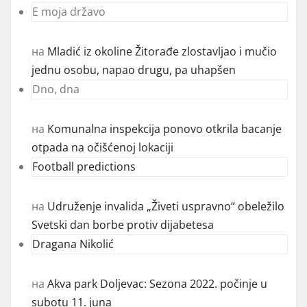
E moja državo
на
Mladić iz okoline Žitorađe zlostavljao i mučio
jednu osobu, napao drugu, pa uhapšen
Dno, dna
на
Komunalna inspekcija ponovo otkrila bacanje
otpada na očišćenoj lokaciji
Football predictions
на
Udruženje invalida „Živeti uspravno“ obeležilo
Svetski dan borbe protiv dijabetesa
Dragana Nikolić
на
Akva park Doljevac: Sezona 2022. počinje u
subotu 11. juna