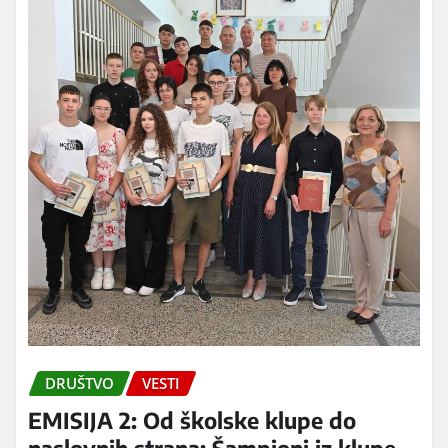
DRUŠTVO
VESTI
EMISIJA 2: Od školske klupe do
naslovnih strana: Šampioni iz klupe