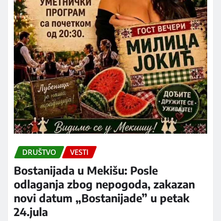
DRUŠTVO
VESTI
Bostanijada u Mekišu: Posle
odlaganja zbog nepogoda, zakazan
novi datum „Bostanijade” u petak
24.jula