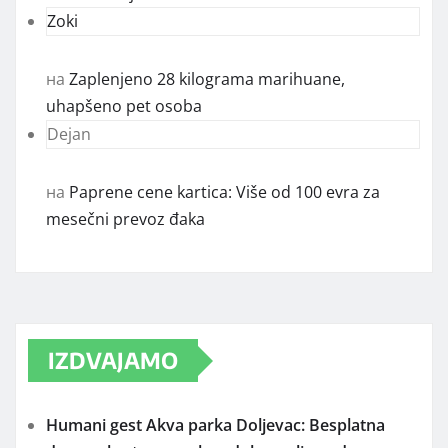
Zoki
на
Zaplenjeno 28 kilograma marihuane,
uhapšeno pet osoba
Dejan
на
Paprene cene kartica: Više od 100 evra za
mesečni prevoz đaka
IZDVAJAMO
Humani gest Akva parka Doljevac: Besplatna