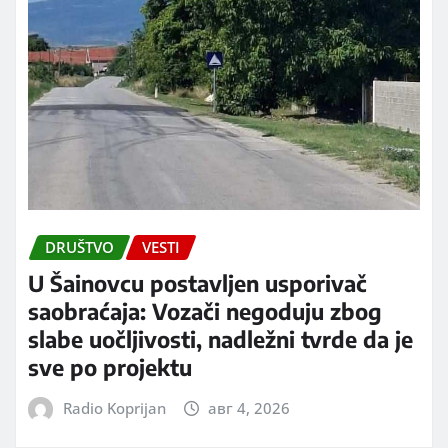
DRUŠTVO
VESTI
U Šainovcu postavljen usporivač
saobraćaja: Vozači negoduju zbog
slabe uočljivosti, nadležni tvrde da je
sve po projektu
Radio Koprijan
авг 4, 2026