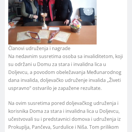
Članovi udruženja i nagrade
Na nedavnim susretima osoba sa invaliditetom, koji
su održani u Domu za stara i invalidna lica u
Doljevcu, a povodom obeležavanja Međunarodnog
dana invalida, doljevačko udruženje invalida „Živeti
uspravno“ ostvarilo je zapažene rezultate.
Na ovim susretima pored doljevačkog udruženja i
korisnika Doma za stara i invalidna lica u Doljevcu,
učestvovali su i predstavnici domova i udruženja iz
Prokuplja, Pančeva, Surdulice i Niša. Tom prilikom