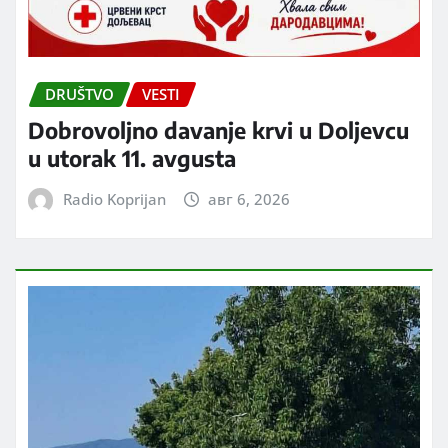
DRUŠTVO
VESTI
Dobrovoljno davanje krvi u Doljevcu
u utorak 11. avgusta
Radio Koprijan
авг 6, 2026