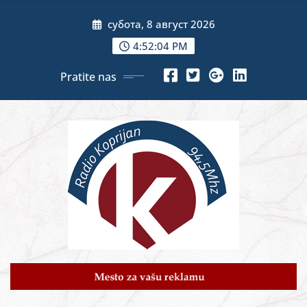
Skip
субота, 8 август 2026
to
content
4:52:05 PM
Pratite nas