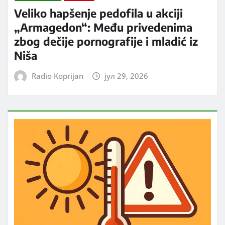
Veliko hapšenje pedofila u akciji
„Armagedon“: Među privedenima
zbog dečije pornografije i mladić iz
Niša
Radio Koprijan
јул 29, 2026