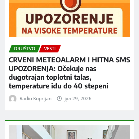
DRUŠTVO
VESTI
CRVENI METEOALARM I HITNA SMS
UPOZORENJA: Očekuje nas
dugotrajan toplotni talas,
temperature idu do 40 stepeni
Radio Koprijan
јул 29, 2026