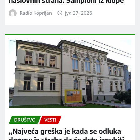
Radio Koprijan
јул 27, 2026
DRUŠTVO
VESTI
„Najveća greška je kada se odluka
donese iz straha da će dete izgubiti