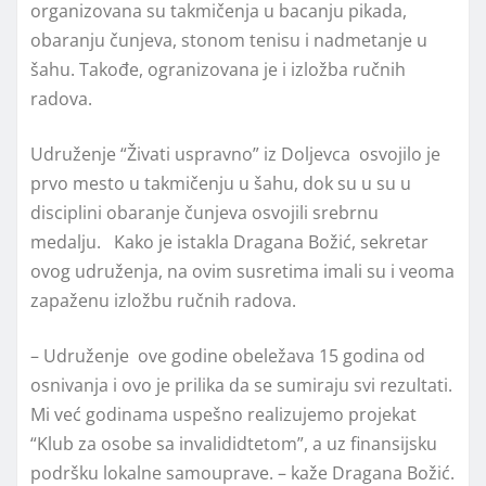
organizovana su takmičenja u bacanju pikada,
obaranju čunjeva, stonom tenisu i nadmetanje u
šahu. Takođe, ogranizovana je i izložba ručnih
radova.
Udruženje “Živati uspravno” iz Doljevca osvojilo je
prvo mesto u takmičenju u šahu, dok su u su u
disciplini obaranje čunjeva osvojili srebrnu
medalju. Kako je istakla Dragana Božić, sekretar
ovog udruženja, na ovim susretima imali su i veoma
zapaženu izložbu ručnih radova.
– Udruženje ove godine obeležava 15 godina od
osnivanja i ovo je prilika da se sumiraju svi rezultati.
Mi već godinama uspešno realizujemo projekat
“Klub za osobe sa invalididtetom”, a uz finansijsku
podršku lokalne samouprave. – kaže Dragana Božić.