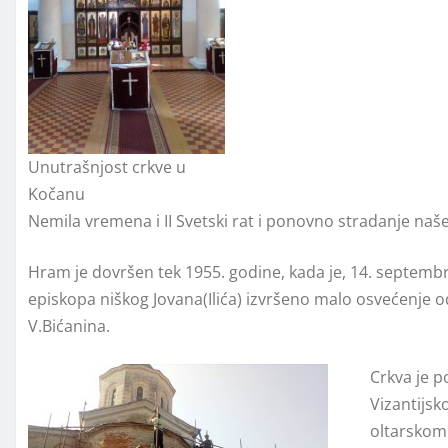
Unutrašnjost crkve u
Kočanu
Nemila vremena i II Svetski rat i ponovno stradanje na
Hram je dovršen tek 1955. godine, kada je, 14. septemb
episkopa niškog Jovana(Ilića) izvršeno malo osvećenje o
V.Bićanina.
Crkva je p
Vizantijsk
oltarskom 