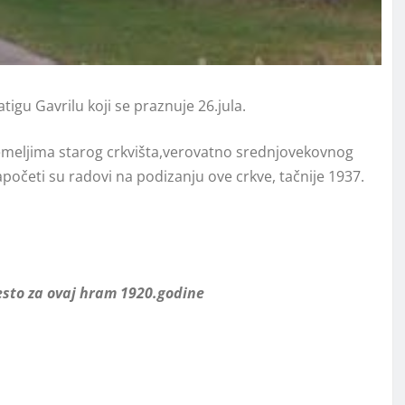
gu Gavrilu koji se praznuje 26.jula.
meljima starog crkvišta,verovatno srednjovekovnog
početi su radovi na podizanju ove crkve, tačnije 1937.
sto za ovaj hram 1920.godine