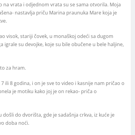
o na vrata i odjednom vrata su se sama otvorila. Moja
lašena- nastavlja priču Marina praunuka Mare koja je
kve.
jao visok, stariji čovek, u monaškoj odeći sa dugom
 igrale su devojke, koje su bile obučene u bele haljine,
to za hram.
7 ili 8 godina, i on je sve to video i kasnije nam pričao o
nela je motiku kako joj je on rekao- priča o
 došli do dvorišta, gde je sadašnja crkva, iz kuće je
uvo doba noći.