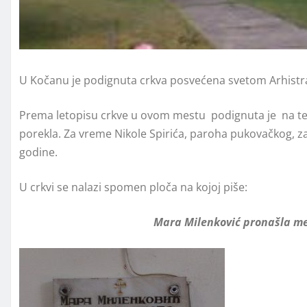
U Kočanu je podignuta crkva posvećena svetom Arhistrati
Prema letopisu crkve u ovom mestu podignuta je na te
porekla. Za vreme Nikole Spirića, paroha pukovačkog, za
godine.
U crkvi se nalazi spomen ploča na kojoj piše:
Mara Milenković pronašla me