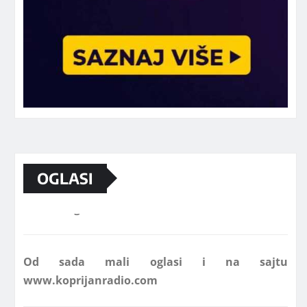
OGLASI
Marketing telefon 062 463 002
Od sada mali oglasi i na sajtu
www.koprijanradio.com