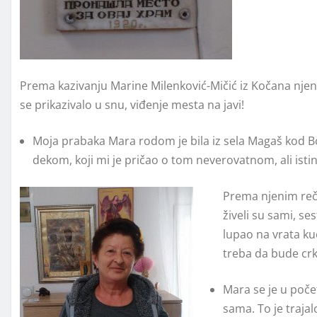
Prema kazivanju Marine Milenković-Mičić iz Kočana njena
se prikazivalo u snu, viđenje mesta na javi!
Moja prabaka Mara rodom je bila iz sela Magaš kod Bo
dekom, koji mi je pričao o tom neverovatnom, ali isti
Prema njenim reči
živeli su sami, se
lupao na vrata ku
treba da bude crk
Mara se je u početk
sama. To je traja