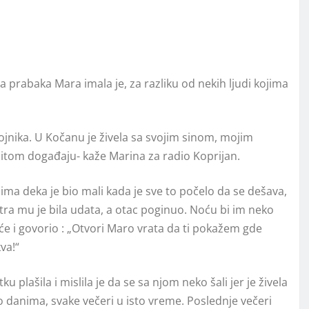
 prabaka Mara imala je, za razliku od nekih ljudi kojima
jnika. U Kočanu je živela sa svojim sinom, mojim
nitom događaju- kaže Marina za radio Koprijan.
ma deka je bio mali kada je sve to počelo da se dešava,
stra mu je bila udata, a otac poginuo. Noću bi im neko
će i govorio : „Otvori Maro vrata da ti pokažem gde
va!“
u plašila i mislila je da se sa njom neko šali jer je živela
lo danima, svake večeri u isto vreme. Poslednje večeri