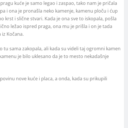
ragu kuće je samo legao i zaspao, tako nam je pričala
opa i ona je pronašla neko kamenje, kamenu ploču i ćup
 krst i slične stvari. Kada je ona sve to iskopala, pošla
čno ležao ispred praga, ona mu je prišla i on je tada
a iz Kočana.
 to tu sama zakopala, ali kada su videli taj ogromni kamen
a kamenu je bilo uklesano da je to mesto nekadašnje
povinu nove kuće i placa, a onda, kada su prikupili