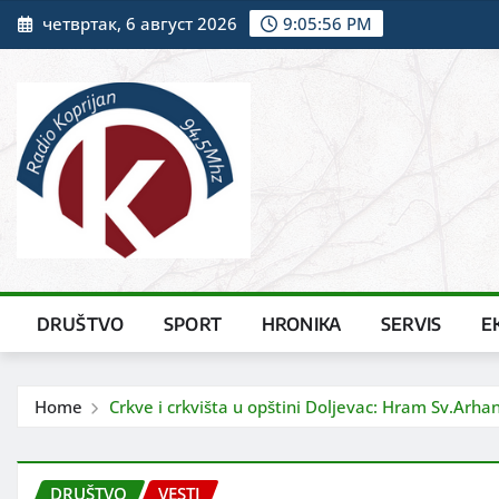
Skip
четвртак, 6 август 2026
9:05:58 PM
to
content
DRUŠTVO
SPORT
HRONIKA
SERVIS
E
Home
Crkve i crkvišta u opštini Doljevac: Hram Sv.Arha
DRUŠTVO
VESTI