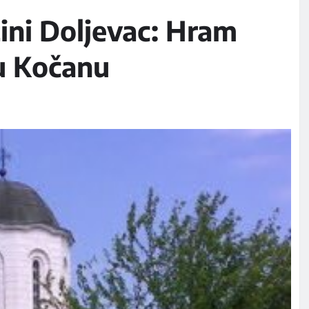
tini Doljevac: Hram
u Kočanu