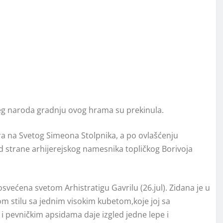
šeg naroda gradnju ovog hrama su prekinula.
ra na Svetog Simeona Stolpnika, a po ovlašćenju
d strane arhijerejskog namesnika topličkog Borivoja
osvećena svetom Arhistratigu Gavrilu (26.jul). Zidana je u
om stilu sa jednim visokim kubetom,koje joj sa
i pevničkim apsidama daje izgled jedne lepe i