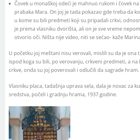
Čovek u monaškoj odeći je mahnuo rukom i čovek na p
prabaka Mara. On joj je tada pokazao gde treba da k
u kome su bili predmeti koji su pripadali crkvi, odnosno
je prema vlasniku dvorišta, ali on je sve vreme nepomi
otvorio oči. Ništa nije video, niti se sećao- kaže Marin
U početku joj meštani nisu verovali, mislili su da je ona
ispod koga su bili, po verovanju, crkveni predmeti, a n
crkve, onda su joj poverovali i odlučili da sagrade hram.
Vlasniku placa, tadašnja uprava sela, dala je novac za ku
sredstva, počeli i gradnju hrama, 1937.godine.