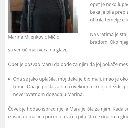
opet je neko lupa
baka je bila prep
otkrila temelje cr
Na vratima je sta
Marina Milenković Mičić
bradom. Oko njega
sa venčićima cveća na glavi.
Opet je pozvao Maru da pođe za njim da joj pokaže mes
Ona se jako uplašila, moj deka je bio mali, imao je oko 
tome. Ona je pošla za tim čovekom u crnoj odeždi i po
neverovatnom događaju Marina.
Čovek je hodao ispred nje, a Mara je išla za njim. Kada su
izašao domaćin i počeo da viče i pita šta će ona tu u gl