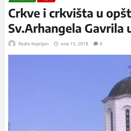
Crkve i crkvišta u opš
Sv.Arhangela Gavrila 
Radio Koprijan
нов 15, 2018
0