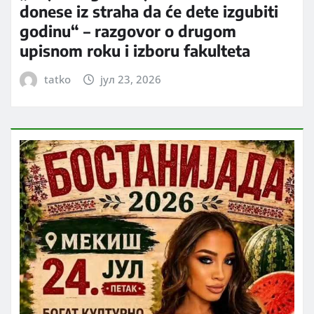
donese iz straha da će dete izgubiti
godinu“ – razgovor o drugom
upisnom roku i izboru fakulteta
tatko
јул 23, 2026