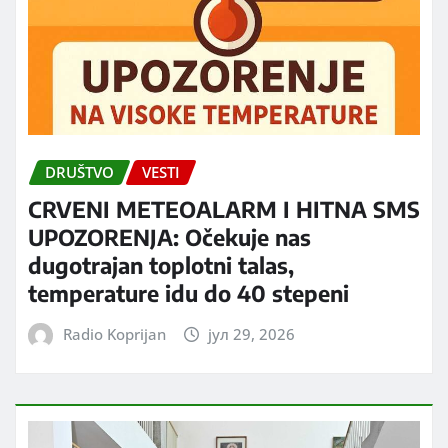
DRUŠTVO
VESTI
CRVENI METEOALARM I HITNA SMS
UPOZORENJA: Očekuje nas
dugotrajan toplotni talas,
temperature idu do 40 stepeni
Radio Koprijan
јул 29, 2026