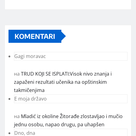
KOMENTARI
Gagi moravac
на
TRUD KOJI SE ISPLATI:Visok nivo znanja i
zapaženi rezultati učenika na opštinskim
takmičenjima
E moja državo
на
Mladić iz okoline Žitorađe zlostavljao i mučio
jednu osobu, napao drugu, pa uhapšen
Dno, dna