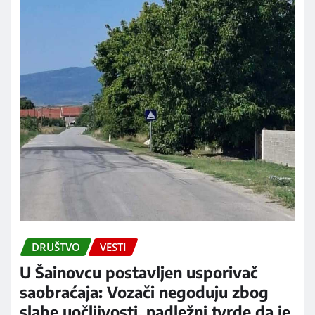
DRUŠTVO
VESTI
U Šainovcu postavljen usporivač
saobraćaja: Vozači negoduju zbog
slabe uočljivosti, nadležni tvrde da je