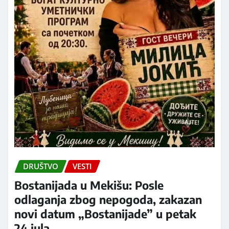
DRUŠTVO
VESTI
Bostanijada u Mekišu: Posle
odlaganja zbog nepogoda, zakazan
novi datum „Bostanijade” u petak
24.jula