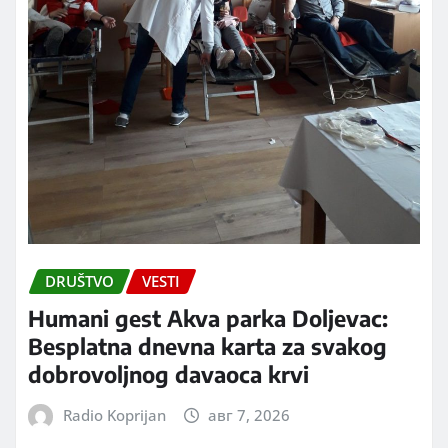
DRUŠTVO
VESTI
Humani gest Akva parka Doljevac:
Besplatna dnevna karta za svakog
dobrovoljnog davaoca krvi
Radio Koprijan
авг 7, 2026