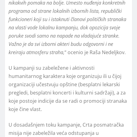
nikakvih pomaka na bolje. Umesto nuđenja konkretnih
programa od strane lokalnih izbornih lista, republički
funkcioneri koji su i istaknuti članovi političkih stranaka
na vlasti vode lokalnu kampanju, dok opozicija svoje
poruke svodi samo na napade na vladajuće stranke.
Važno je da svi izborni akteri budu odgovorni i ne
kreiraju atmosferu straha,
“ ocenio je Raša Nedeljkov.
U kampanji su zabeležene i aktivnosti
humanitarnog karaktera koje organizuju ili u čijoj
organizaciji učestvuju opštine (besplatni lekarski
pregledi, besplatni koncerti i kulturni sadržaji), a za
koje postoje indicije da se radi o promociji stranaka
koje čine vlast.
U dosadašnjem toku kampanje, Crta posmatračka
misija nije zabeležila veća odstupanja u