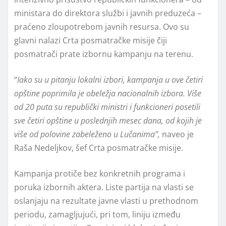
ministara do direktora službi i javnih preduzeća –
praćeno zloupotrebom javnih resursa. Ovo su
glavni nalazi Crta posmatračke misije čiji
posmatrači prate izbornu kampanju na terenu.
“
Iako su u pitanju lokalni izbori, kampanja u ove četiri
opštine poprimila je obeležja nacionalnih izbora. Više
od 20 puta su republički ministri i funkcioneri posetili
sve četiri opštine u poslednjih mesec dana, od kojih je
više od polovine zabeleženo u Lučanima”,
naveo je
Raša Nedeljkov, šef Crta posmatračke misije.
Kampanja protiče bez konkretnih programa i
poruka izbornih aktera. Liste partija na vlasti se
oslanjaju na rezultate javne vlasti u prethodnom
periodu, zamagljujući, pri tom, liniju između