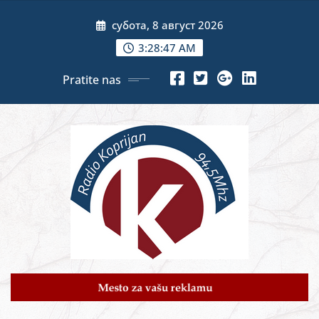
Skip
субота, 8 август 2026
to
content
3:28:49 AM
Pratite nas