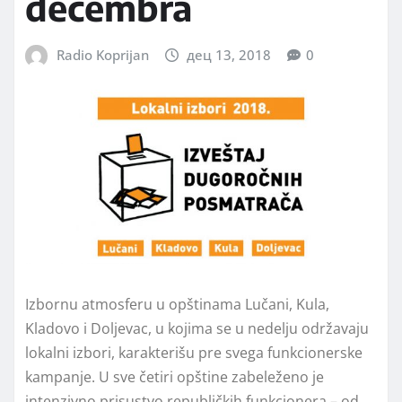
decembra
Radio Koprijan
дец 13, 2018
0
Izbornu atmosferu u opštinama Lučani, Kula,
Kladovo i Doljevac, u kojima se u nedelju održavaju
lokalni izbori, karakterišu pre svega funkcionerske
kampanje. U sve četiri opštine zabeleženo je
intenzivno prisustvo republičkih funkcionera – od