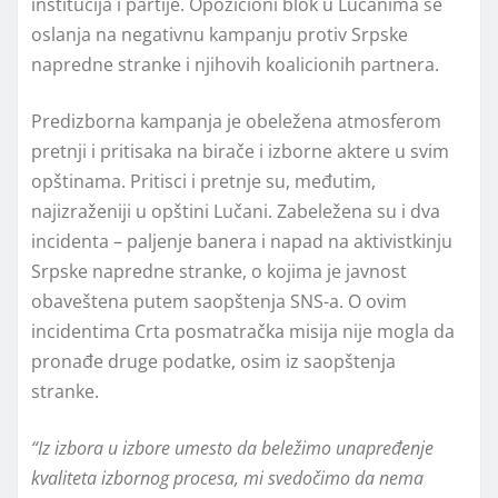
institucija i partije. Opozicioni blok u Lučanima se
oslanja na negativnu kampanju protiv Srpske
napredne stranke i njihovih koalicionih partnera.
Predizborna kampanja je obeležena atmosferom
pretnji i pritisaka na birače i izborne aktere u svim
opštinama. Pritisci i pretnje su, međutim,
najizraženiji u opštini Lučani. Zabeležena su i dva
incidenta – paljenje banera i napad na aktivistkinju
Srpske napredne stranke, o kojima je javnost
obaveštena putem saopštenja SNS-a. O ovim
incidentima Crta posmatračka misija nije mogla da
pronađe druge podatke, osim iz saopštenja
stranke.
“Iz izbora u izbore umesto da beležimo unapređenje
kvaliteta izbornog procesa, mi svedočimo da nema