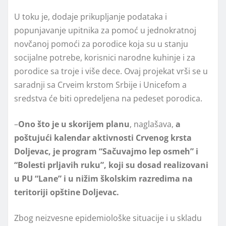
U toku je, dodaje prikuplјanje podataka i
popunjavanje upitnika za pomoć u jednokratnoj
novčanoj pomoći za porodice koja su u stanju
socijalne potrebe, korisnici narodne kuhinje i za
porodice sa troje i više dece. Ovaj projekat vrši se u
saradnji sa Crveim krstom Srbije i Unicefom a
sredstva će biti opredelјena na pedeset porodica.
–
Ono što je u skorijem planu
, naglašava,
a
poštujući kalendar aktivnosti Crvenog krsta
Dolјevac, je program “Sačuvajmo lep osmeh” i
“Bolesti prlјavih ruku”, koji su dosad realizovani
u PU “Lane” i u nižim školskim razredima na
teritoriji opštine Dolјevac.
Zbog neizvesne epidemiološke situacije i u skladu