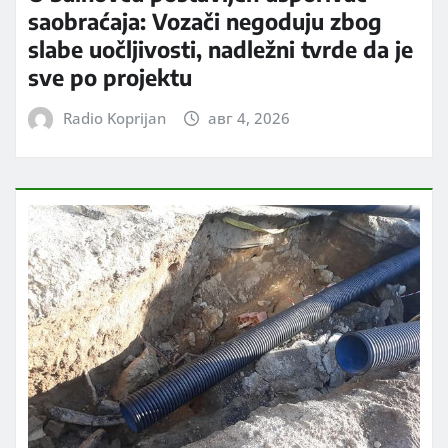
saobraćaja: Vozači negoduju zbog
slabe uočljivosti, nadležni tvrde da je
sve po projektu
Radio Koprijan
авг 4, 2026