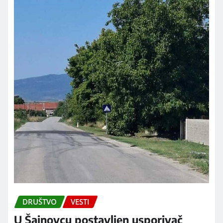
DRUŠTVO
VESTI
U Šainovcu postavljen usporivač