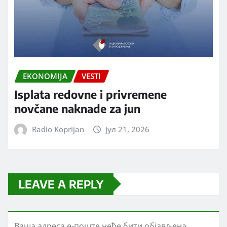
EKONOMIJA
VESTI
Isplata redovne i privremene
novčane naknade za jun
Radio Koprijan
јул 21, 2026
LEAVE A REPLY
Ваша адреса е-поште неће бити објављена.