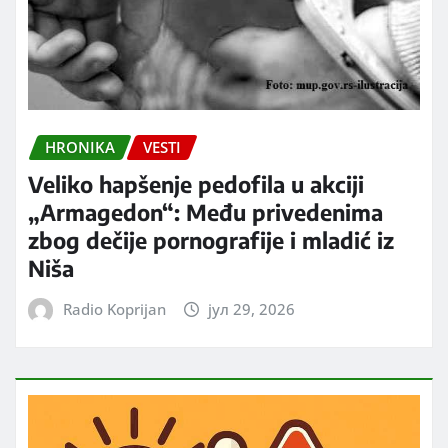
HRONIKA
VESTI
Veliko hapšenje pedofila u akciji
„Armagedon“: Među privedenima
zbog dečije pornografije i mladić iz
Niša
Radio Koprijan
јул 29, 2026