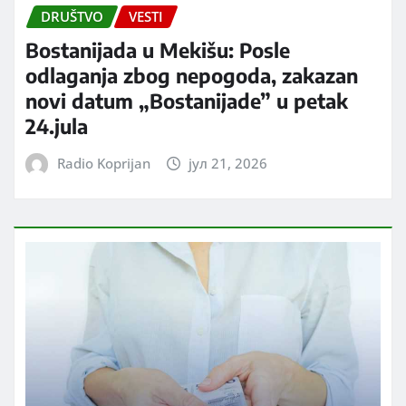
DRUŠTVO
VESTI
Bostanijada u Mekišu: Posle
odlaganja zbog nepogoda, zakazan
novi datum „Bostanijade” u petak
24.jula
Radio Koprijan
јул 21, 2026