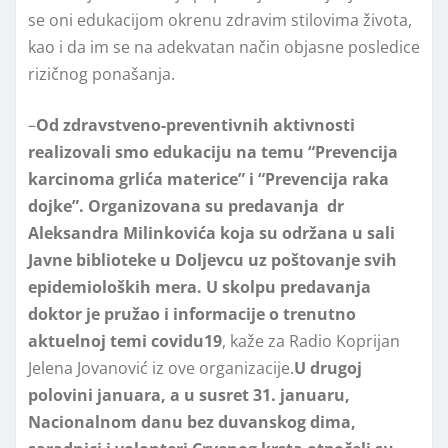
se oni edukacijom okrenu zdravim stilovima života,
kao i da im se na adekvatan način objasne posledice
rizičnog ponašanja.
–
Od zdravstveno-preventivnih aktivnosti
realizovali smo edukaciju na temu “Prevencija
karcinoma grlića materice” i “Prevencija raka
dojke”. Organizovana su predavanja dr
Aleksandra Milinkovića koja su održana u sali
Javne biblioteke u Dolјevcu uz poštovanje svih
epidemioloških mera. U skolpu predavanja
doktor je pružao i informacije o trenutno
aktuelnoj temi covidu19
, kaže za Radio Koprijan
Jelena Jovanović iz ove organizacije.
U drugoj
polovini januara, a u susret 31. januaru,
Nacionalnom danu bez duvanskog dima,