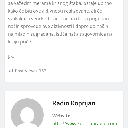
sa važećim merama kriznog štaba, ostaje upitno
kako će biti ove aktivnosti realizovane, ali će
svakako Crveni krst naći načina da na prigodan
način sprovede ove aktivnosti i dopre do naših
najmlađih sugrađana, ističe naša sagovornica na
kraju priče.
J.K.
Post Views:
162
Radio Koprijan
Website:
http://www.koprijanradio.com