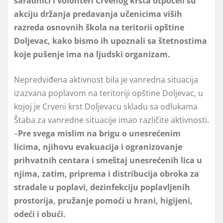
saradnici i volonteri Crvenog krsta otpočeli su
akciju držanja predavanja učenicima viših
razreda osnovnih škola na teritorii opštine
Dolјevac, kako bismo ih upoznali sa štetnostima
koje pušenje ima na lјudski organizam.
Nepredviđena aktivnost bila je vanredna situacija
izazvana poplavom na teritoriji opštine Dolјevac, u
kojoj je Crveni krst Dolјevacu skladu sa odlukama
Štaba za vanredne situacije imao različite aktivnosti.
–
Pre svega mislim na brigu o unesrećenim
licima, njihovu evakuacija i ogranizovanje
prihvatnih centara i smeštaj unesrećenih lica u
njima, zatim, priprema i distribucija obroka za
stradale u poplavi, dezinfekciju poplavlјenih
prostorija, pružanje pomoći u hrani, higijeni,
odeći i obući.