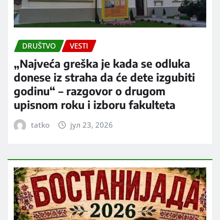
DRUŠTVO
VESTI
„Najveća greška je kada se odluka
donese iz straha da će dete izgubiti
godinu“ – razgovor o drugom
upisnom roku i izboru fakulteta
tatko
јул 23, 2026