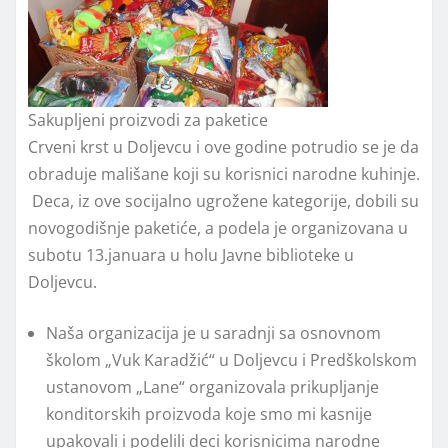
Sakupljeni proizvodi za paketice
Crveni krst u Doljevcu i ove godine potrudio se je da
obraduje mališane koji su korisnici narodne kuhinje.
Deca, iz ove socijalno ugrožene kategorije, dobili su
novogodišnje paketiće, a podela je organizovana u
subotu 13.januara u holu Javne biblioteke u
Doljevcu.
Naša organizacija je u saradnji sa osnovnom
školom „Vuk Karadžić“ u Doljevcu i Predškolskom
ustanovom „Lane“ organizovala prikupljanje
konditorskih proizvoda koje smo mi kasnije
upakovali i podelili deci korisnicima narodne