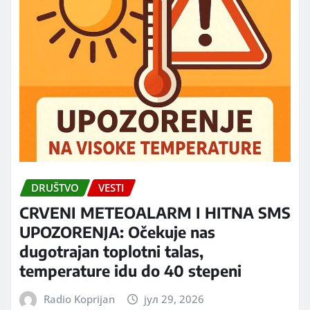
DRUŠTVO
VESTI
CRVENI METEOALARM I HITNA SMS
UPOZORENJA: Očekuje nas
dugotrajan toplotni talas,
temperature idu do 40 stepeni
Radio Koprijan
јул 29, 2026