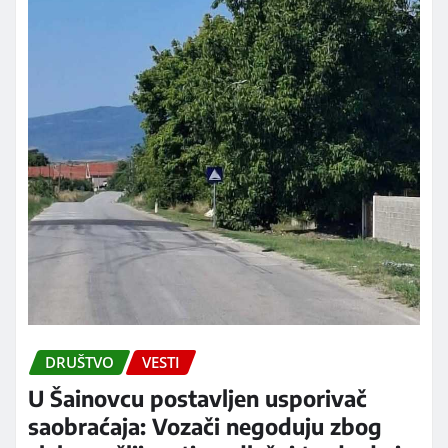
DRUŠTVO
VESTI
U Šainovcu postavljen usporivač
saobraćaja: Vozači negoduju zbog