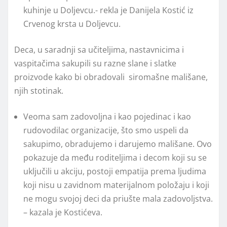
kuhinje u Doljevcu.- rekla je Danijela Kostić iz
Crvenog krsta u Doljevcu.
Deca, u saradnji sa učiteljima, nastavnicima i
vaspitačima sakupili su razne slane i slatke
proizvode kako bi obradovali siromašne mališane,
njih stotinak.
Veoma sam zadovoljna i kao pojedinac i kao
rudovodilac organizacije, što smo uspeli da
sakupimo, obradujemo i darujemo mališane. Ovo
pokazuje da među roditeljima i decom koji su se
uključili u akciju, postoji empatija prema ljudima
koji nisu u zavidnom materijalnom položaju i koji
ne mogu svojoj deci da priušte mala zadovoljstva.
– kazala je Kostićeva.