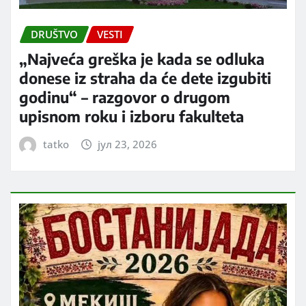
DRUŠTVO
VESTI
„Najveća greška je kada se odluka
donese iz straha da će dete izgubiti
godinu“ – razgovor o drugom
upisnom roku i izboru fakulteta
tatko
јул 23, 2026