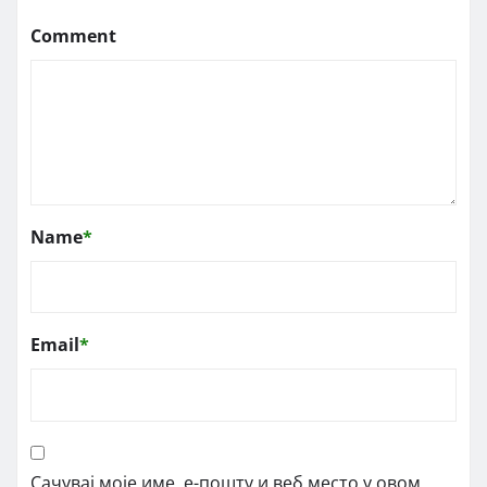
Comment
Name
*
Email
*
Сачувај моје име, е-пошту и веб место у овом