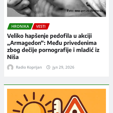
HRONIKA
VESTI
Veliko hapšenje pedofila u akciji
„Armagedon“: Među privedenima
zbog dečije pornografije i mladić iz
Niša
Radio Koprijan
јул 29, 2026