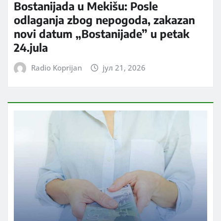
Bostanijada u Mekišu: Posle
odlaganja zbog nepogoda, zakazan
novi datum „Bostanijade” u petak
24.jula
Radio Koprijan
јул 21, 2026