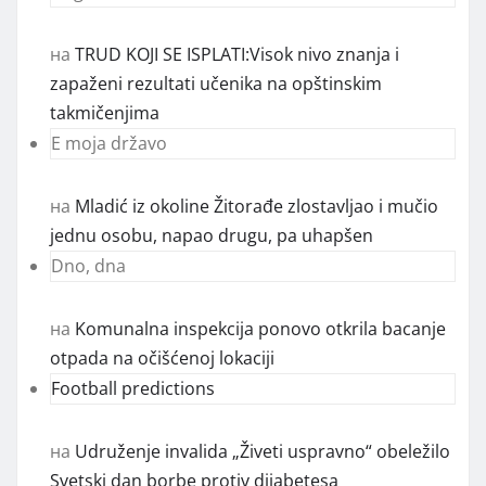
на
TRUD KOJI SE ISPLATI:Visok nivo znanja i
zapaženi rezultati učenika na opštinskim
takmičenjima
E moja državo
на
Mladić iz okoline Žitorađe zlostavljao i mučio
jednu osobu, napao drugu, pa uhapšen
Dno, dna
на
Komunalna inspekcija ponovo otkrila bacanje
otpada na očišćenoj lokaciji
Football predictions
на
Udruženje invalida „Živeti uspravno“ obeležilo
Svetski dan borbe protiv dijabetesa