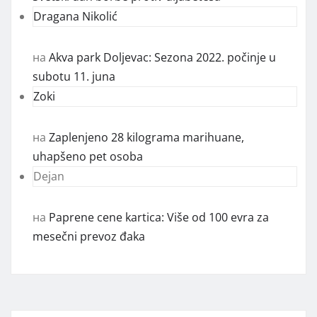
Dragana Nikolić
на
Akva park Doljevac: Sezona 2022. počinje u
subotu 11. juna
Zoki
на
Zaplenjeno 28 kilograma marihuane,
uhapšeno pet osoba
Dejan
на
Paprene cene kartica: Više od 100 evra za
mesečni prevoz đaka