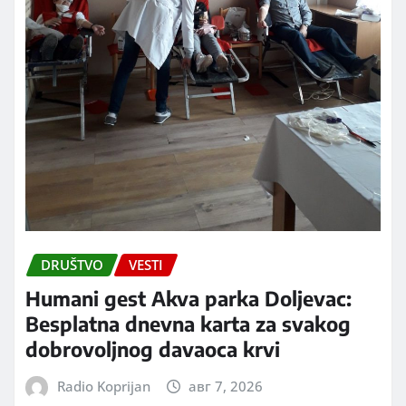
DRUŠTVO
VESTI
Humani gest Akva parka Doljevac:
Besplatna dnevna karta za svakog
dobrovoljnog davaoca krvi
Radio Koprijan
авг 7, 2026