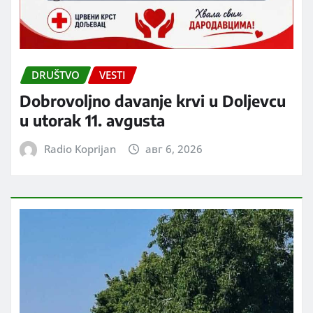
DRUŠTVO
VESTI
Dobrovoljno davanje krvi u Doljevcu
u utorak 11. avgusta
Radio Koprijan
авг 6, 2026