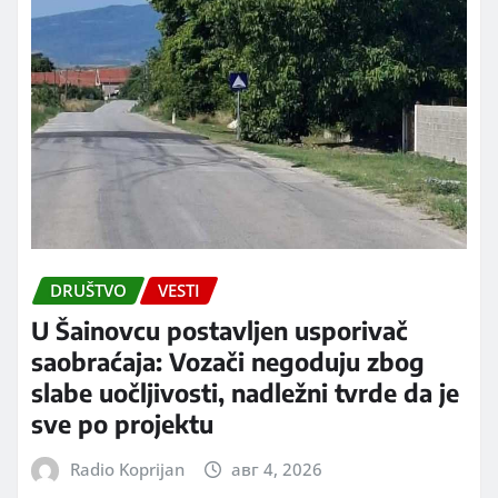
DRUŠTVO
VESTI
U Šainovcu postavljen usporivač
saobraćaja: Vozači negoduju zbog
slabe uočljivosti, nadležni tvrde da je
sve po projektu
Radio Koprijan
авг 4, 2026