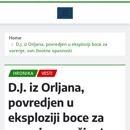
Home
D.J. iz Orljana, povredjen u eksploziji boce za
varenje, van životne opasnosti
HRONIKA
VESTI
D.J. iz Orljana,
povredjen u
eksploziji boce za