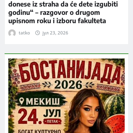
donese iz straha da će dete izgubiti
godinu“ – razgovor o drugom
upisnom roku i izboru fakulteta
tatko
јул 23, 2026