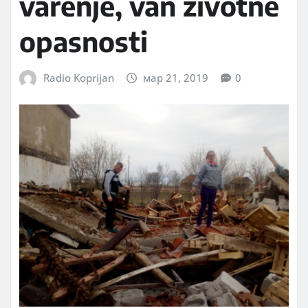
varenje, van životne
opasnosti
Radio Koprijan
мар 21, 2019
0