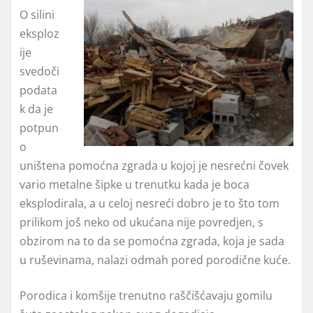
O silini
eksploz
ije
svedoči
podata
k da je
potpun
o
uništena pomoćna zgrada u kojoj je nesrećni čovek
vario metalne šipke u trenutku kada je boca
eksplodirala, a u celoj nesreći dobro je to što tom
prilikom još neko od ukućana nije povredjen, s
obzirom na to da se pomoćna zgrada, koja je sada
u ruševinama, nalazi odmah pored porodične kuće.
Porodica i komšije trenutno raščišćavaju gomilu