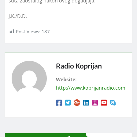
šuta zaostalog nakon ovog dogadjaja.
J.K./D.D.
Post Views:
187
Radio Koprijan
Website:
http://www.koprijanradio.com