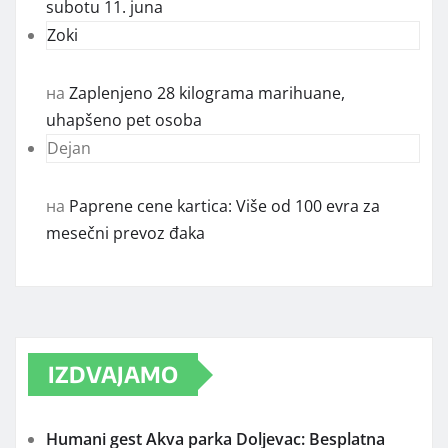
subotu 11. juna
Zoki
на
Zaplenjeno 28 kilograma marihuane,
uhapšeno pet osoba
Dejan
на
Paprene cene kartica: Više od 100 evra za
mesečni prevoz đaka
IZDVAJAMO
Humani gest Akva parka Doljevac: Besplatna