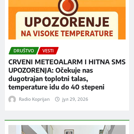
DRUŠTVO
VESTI
CRVENI METEOALARM I HITNA SMS
UPOZORENJA: Očekuje nas
dugotrajan toplotni talas,
temperature idu do 40 stepeni
Radio Koprijan
јул 29, 2026