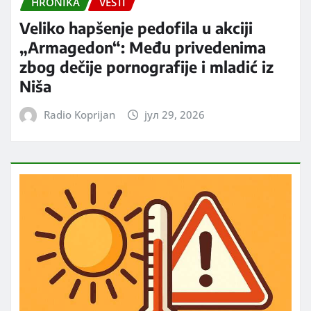
HRONIKA
VESTI
Veliko hapšenje pedofila u akciji
„Armagedon“: Među privedenima
zbog dečije pornografije i mladić iz
Niša
Radio Koprijan
јул 29, 2026