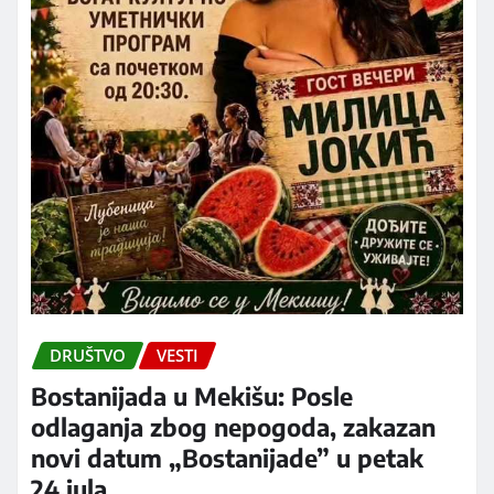
DRUŠTVO
VESTI
Bostanijada u Mekišu: Posle
odlaganja zbog nepogoda, zakazan
novi datum „Bostanijade” u petak
24.jula