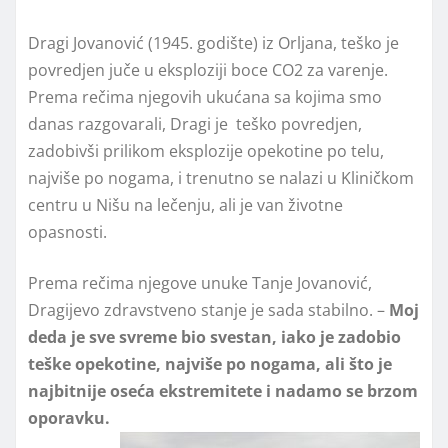
Dragi Jovanović (1945. godište) iz Orljana, teško je
povredjen juče u eksploziji boce CO2 za varenje.
Prema rečima njegovih ukućana sa kojima smo
danas razgovarali, Dragi je teško povredjen,
zadobivši prilikom eksplozije opekotine po telu,
najviše po nogama, i trenutno se nalazi u Kliničkom
centru u Nišu na lečenju, ali je van životne
opasnosti.
Prema rečima njegove unuke Tanje Jovanović,
Dragijevo zdravstveno stanje je sada stabilno. –
Moj
deda je sve svreme bio svestan, iako je zadobio
teške opekotine, najviše po nogama, ali što je
najbitnije oseća ekstremitete i nadamo se brzom
oporavku.