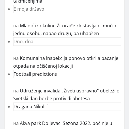
takmičenjima
E moja državo
на
Mladić iz okoline Žitorađe zlostavljao i mučio
jednu osobu, napao drugu, pa uhapšen
Dno, dna
на
Komunalna inspekcija ponovo otkrila bacanje
otpada na očišćenoj lokaciji
Football predictions
на
Udruženje invalida „Živeti uspravno“ obeležilo
Svetski dan borbe protiv dijabetesa
Dragana Nikolić
на
Akva park Doljevac: Sezona 2022. počinje u