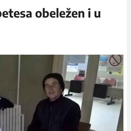
betesa obeležen i u