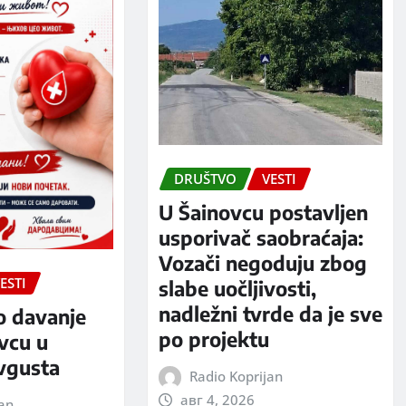
DRUŠTVO
VESTI
U Šainovcu postavljen
usporivač saobraćaja:
Vozači negoduju zbog
ESTI
slabe uočljivosti,
nadležni tvrde da je sve
o davanje
po projektu
evcu u
avgusta
Radio Koprijan
авг 4, 2026
jan