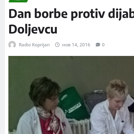
Dan borbe protiv dija
Doljevcu
Radio Koprijan
нов 14, 2016
0