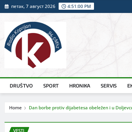
Skip
петак, 7 август 2026
4:51:02 PM
to
content
DRUŠTVO
SPORT
HRONIKA
SERVIS
E
Home
Dan borbe protiv dijabetesa obeležen i u Doljevc
VESTI