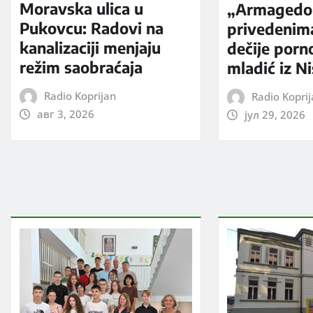
Moravska ulica u
„Armagedo
Pukovcu: Radovi na
privedenim
kanalizaciji menjaju
dečije porno
režim saobraćaja
mladić iz N
Radio Koprijan
Radio Kopri
авг 3, 2026
јул 29, 2026