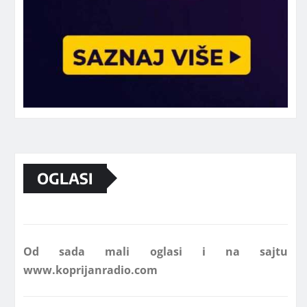
Marketing telefon 062 463 002
OGLASI
Od sada mali oglasi i na sajtu
www.koprijanradio.com