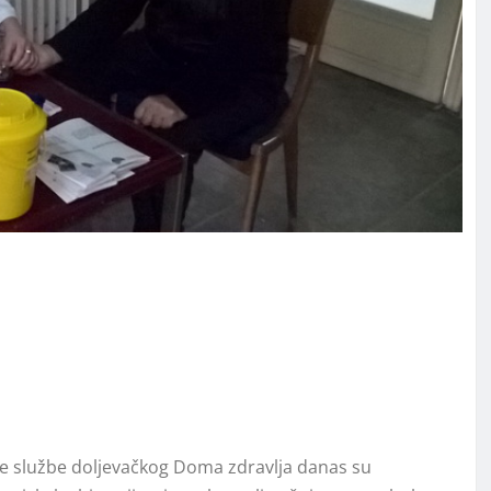
e službe doljevačkog Doma zdravlja danas su