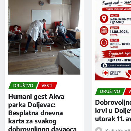
DRUŠTVO
VESTI
DRUŠTVO
V
Humani gest Akva
Dobrovoljn
parka Doljevac:
krvi u Dolj
Besplatna dnevna
utorak 11. 
karta za svakog
dobrovoljnog davaoca
Radio Kopri