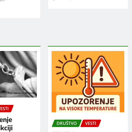
ESTI
enje
DRUŠTVO
VESTI
kciji