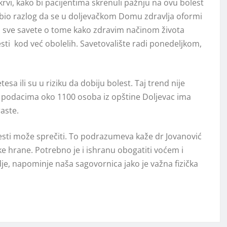
rvi, kako bi pacijentima skrenuli pažnju na ovu bolest
je i bio razlog da se u doljevačkom Domu zdravlja oformi
ti sve savete o tome kako zdravim načinom života
lesti kod već obolelih. Savetovalište radi ponedeljkom,
esa ili su u riziku da dobiju bolest. Taj trend nije
 podacima oko 1100 osoba iz opštine Doljevac ima
raste.
esti može sprečiti. To podrazumeva kaže dr Jovanović
ke hrane. Potrebno je i ishranu obogatiti voćem i
dje, napominje naša sagovornica jako je važna fizička