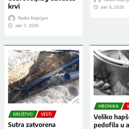
krvi
авг 6, 2026
Radio Koprijan
авг 7, 2026
HRONIKA
V
DRUŠTVO
VESTI
Veliko hapš
Sutra zatvorena
pedofila u a