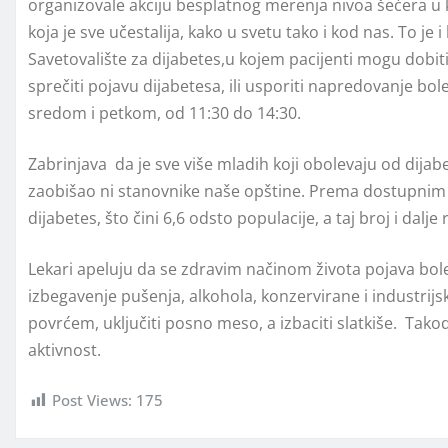
organizovale akciju besplatnog merenja nivoa šećera u k
koja je sve učestalija, kako u svetu tako i kod nas. To 
Savetovalište za dijabetes,u kojem pacijenti mogu dobi
sprečiti pojavu dijabetesa, ili usporiti napredovanje bo
sredom i petkom, od 11:30 do 14:30.
Zabrinjava da je sve više mladih koji obolevaju od dijabet
zaobišao ni stanovnike naše opštine. Prema dostupnim
dijabetes, što čini 6,6 odsto populacije, a taj broj i dalje 
Lekari apeluju da se zdravim načinom života pojava bol
izbegavenje pušenja, alkohola, konzervirane i industrijs
povrćem, uključiti posno meso, a izbaciti slatkiše. Tako
aktivnost.
Post Views:
175