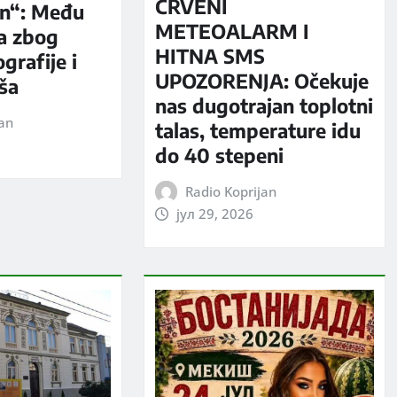
CRVENI
n“: Među
METEOALARM I
a zbog
HITNA SMS
grafije i
UPOZORENJA: Očekuje
iša
nas dugotrajan toplotni
jan
talas, temperature idu
do 40 stepeni
Radio Koprijan
јул 29, 2026