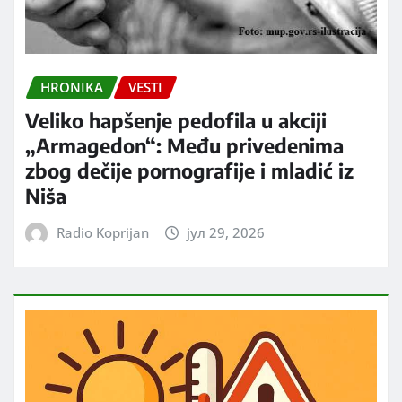
HRONIKA
VESTI
Veliko hapšenje pedofila u akciji
„Armagedon“: Među privedenima
zbog dečije pornografije i mladić iz
Niša
Radio Koprijan
јул 29, 2026