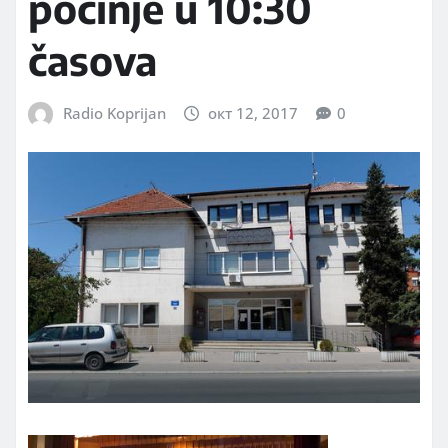
počinje u 10:30
časova
Radio Koprijan
окт 12, 2017
0