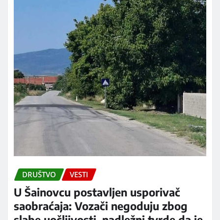
DRUŠTVO
VESTI
U Šainovcu postavljen usporivač
saobraćaja: Vozači negoduju zbog
slabe uočljivosti, nadležni tvrde da je