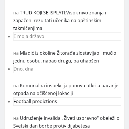
на
TRUD KOJI SE ISPLATI:Visok nivo znanja i
zapaženi rezultati učenika na opštinskim
takmičenjima
E moja državo
на
Mladić iz okoline Žitorađe zlostavljao i mučio
jednu osobu, napao drugu, pa uhapšen
Dno, dna
на
Komunalna inspekcija ponovo otkrila bacanje
otpada na očišćenoj lokaciji
Football predictions
на
Udruženje invalida „Živeti uspravno“ obeležilo
Svetski dan borbe protiv dijabetesa