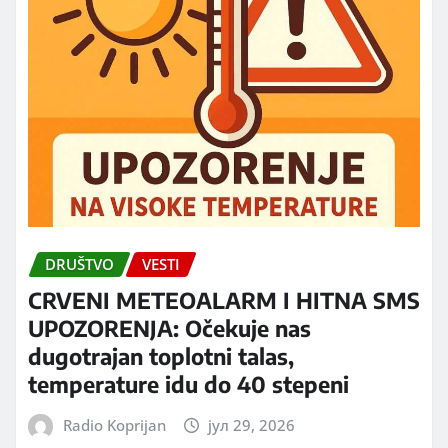
DRUŠTVO
VESTI
CRVENI METEOALARM I HITNA SMS
UPOZORENJA: Očekuje nas
dugotrajan toplotni talas,
temperature idu do 40 stepeni
Radio Koprijan
јул 29, 2026