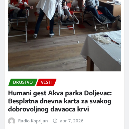
DRUŠTVO
VESTI
Humani gest Akva parka Doljevac:
Besplatna dnevna karta za svakog
dobrovoljnog davaoca krvi
Radio Koprijan
авг 7, 2026