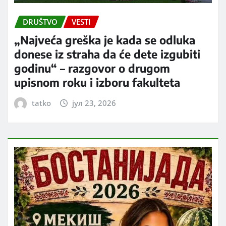
DRUŠTVO
VESTI
„Najveća greška je kada se odluka
donese iz straha da će dete izgubiti
godinu“ – razgovor o drugom
upisnom roku i izboru fakulteta
tatko
јул 23, 2026