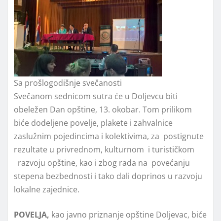
Sa prošlogodišnje svečanosti
Svečanom sednicom sutra će u Doljevcu biti
obeležen Dan opštine, 13. okobar. Tom prilikom
biće dodeljene povelje, plakete i zahvalnice
zaslužnim pojedincima i kolektivima, za postignute
rezultate u privrednom, kulturnom i turističkom
razvoju opštine, kao i zbog rada na povećanju
stepena bezbednosti i tako dali doprinos u razvoju
lokalne zajednice.
POVELJA,
kao javno priznanje opštine Dolјevac, biće