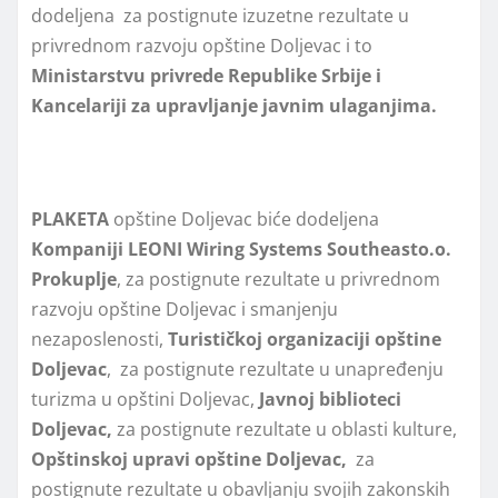
dodeljena za postignute izuzetne rezultate u
privrednom razvoju opštine Dolјevac i to
Ministarstvu privrede Republike Srbije i
Kancelariji za upravlјanje javnim ulaganjima.
PLAKETA
opštine Doljevac biće dodeljena
Kompaniji LEONI Wiring Systems Southeast
o.o.
Prokuplјe
, za postignute rezultate u privrednom
razvoju opštine Dolјevac i smanjenju
nezaposlenosti,
Turističkoj organizaciji opštine
Dolјevac
, za postignute rezultate u unapređenju
turizma u opštini Dolјevac,
Javnoj biblioteci
Dolјevac,
za postignute rezultate u oblasti kulture,
Opštinskoj upravi opštine Dolјevac,
za
postignute rezultate u obavlјanju svojih zakonskih