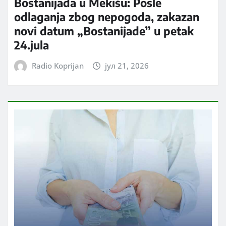
Bostanijada u Mekišu: Posle
odlaganja zbog nepogoda, zakazan
novi datum „Bostanijade” u petak
24.jula
Radio Koprijan
јул 21, 2026