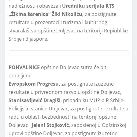
nadležnosti i obaveza i
Uredniku serijala RT
S
„Žikina šarenica“ Žiki Nikoliću,
za postignute
rezultate u prezentaciji turizma i kulturnog
stvaralaštva opštine Dolјevac na teritoriji Repiublike
Srbije i dijaspore.
POHVALNICE
opštine Doljevac sutra će biti
dodeljene
Evropskom
P
rogresu,
za postignute izuzetne
rezultate u privrednom razvoju opštine Dolјevac
,
Stanisavlјević Dragiši
, pripadniku MUP-a R Srbije-
Policijske stanice Dolјevac, za postignute rezultate u
radu u oblasti bezbednosti na teritoriji opštine
Dolјevac i
Jeleni Stojković
, zaposlenoj u Opštinskoj
upravi opštine Dolјevac, za postignute izuzetne