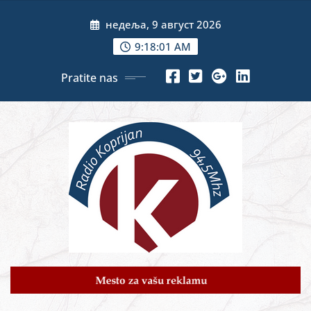
Skip
недеља, 9 август 2026
to
content
9:18:03 AM
Pratite nas