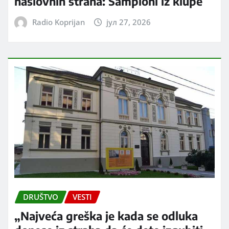
naslovnih strana: Šampioni iz klupe
Radio Koprijan
јул 27, 2026
DRUŠTVO
VESTI
„Najveća greška je kada se odluka