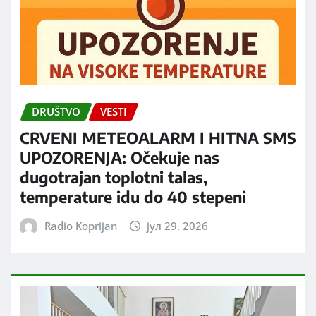
DRUŠTVO
VESTI
CRVENI METEOALARM I HITNA SMS
UPOZORENJA: Očekuje nas
dugotrajan toplotni talas,
temperature idu do 40 stepeni
Radio Koprijan
јул 29, 2026