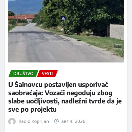
DRUŠTVO
VESTI
U Šainovcu postavljen usporivač
saobraćaja: Vozači negoduju zbog
slabe uočljivosti, nadležni tvrde da je
sve po projektu
Radio Koprijan
авг 4, 2026