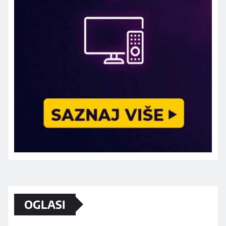
Marketing telefon 062 463 002
OGLASI
Od sada mali oglasi i na sajtu