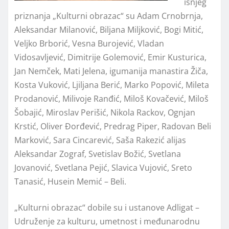
išnjeg
priznanja „Kulturni obrazac“ su Adam Crnobrnja,
Aleksandar Milanović, Biljana Miljković, Bogi Mitić,
Veljko Brborić, Vesna Burojević, Vladan
Vidosavljević, Dimitrije Golemović, Emir Kusturica,
Jan Nemček, Mati Jelena, igumanija manastira Žiča,
Kosta Vuković, Ljiljana Berić, Marko Popović, Mileta
Prodanović, Milivoje Ranđić, Miloš Kovačević, Miloš
Šobajić, Miroslav Perišić, Nikola Rackov, Ognjan
Krstić, Oliver Đorđević, Predrag Piper, Radovan Beli
Marković, Sara Cincarević, Saša Rakezić alijas
Aleksandar Zograf, Svetislav Božić, Svetlana
Jovanović, Svetlana Pejić, Slavica Vujović, Sreto
Tanasić, Husein Memić – Beli.
„Kulturni obrazac“ dobile su i ustanove Adligat –
Udruženje za kulturu, umetnost i međunarodnu