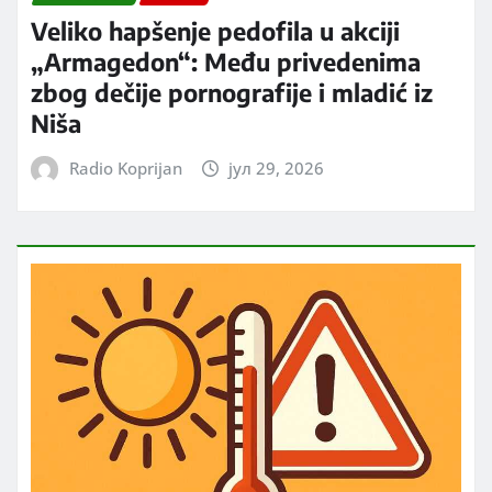
Veliko hapšenje pedofila u akciji
„Armagedon“: Među privedenima
zbog dečije pornografije i mladić iz
Niša
Radio Koprijan
јул 29, 2026