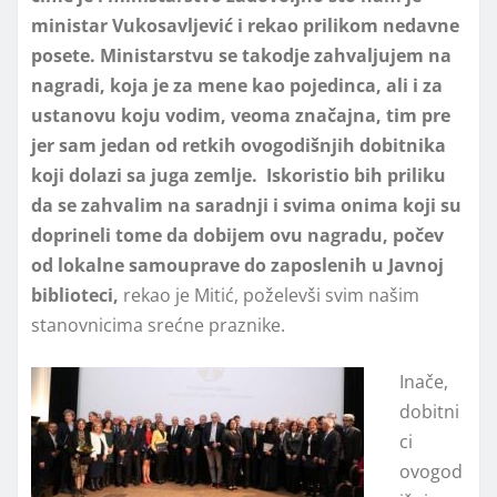
ministar Vukosavljević i rekao prilikom nedavne
posete. Ministarstvu se takodje zahvaljujem na
nagradi, koja je za mene kao pojedinca, ali i za
ustanovu koju vodim, veoma značajna, tim pre
jer sam jedan od retkih ovogodišnjih dobitnika
koji dolazi sa juga zemlje. Iskoristio bih priliku
da se zahvalim na saradnji i svima onima koji su
doprineli tome da dobijem ovu nagradu, počev
od lokalne samouprave do zaposlenih u Javnoj
biblioteci,
rekao je Mitić, poželevši svim našim
stanovnicima srećne praznike.
Inače,
dobitni
ci
ovogod