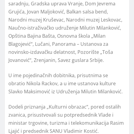
saradnju, Gradska uprava Vranje, Dom Jevrema
Grujića, Jovan Maljoković, Balkan salsa bend,
Narodni muzej Kruševac, Narodni muzej Leskovac,
Naučno-istraživačko udruženje Milutin Milanković,
Opština Bajina Bašta, Osnovna škola „Milan
Blagojević“, Lučani, Panorama – Ustanova za
novinsko-izdavačku delatnost, Pozorište „Toša
Jovanović“, Zrenjanin, Savez guslara Srbije.
U ime pojedinačnih dobitnika, prisutnima se
obratio Nikola Rackov, a u ime ustanova kulture
Slavko Maksimović iz Udruženja Milutin Milanković.
Dodeli priznanja „Kulturni obrazac“, pored ostalih
zvanica, prisustvovali su potpredsednik Vlade i
ministar trgovine, turizma i telekomunikacija Rasim
Ljajić i predsednik SANU Vladimir Kostić.