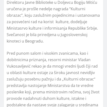
Direktoru Javne Biblioteke u Doljevcu Bogiju Mitiću
uručena je prošle nedelje nagrada “Kulturni
obrazac”, koju zaslužnim pojedincima i ustanovama
za posvećeni rad na korist kulture, dodeljuje
Ministasrvo kulture i informisanja Republike Srbije.
Svečanost je bila priredjena u Jugoslovenskoj
kinoteci u Beogradu.
Pred punom salom i visokim zvanicama, kao i
dobitnicima priznanja, resorni ministar Vladan
Vukosavljević rekao je da mnogi vredni ljudi čiji rad
u oblasti kulture ostaje za široku javnost nevidljiv
zaslužuju posebnu pažnju i da „Kulturni obrazac“
predstavlja nastojanje Ministarstva da te vredne
poslenike koji, prema ministrovim rečima, svoj život
provode nadahnuti duhom kulture, istakne i
podstakne da nastave svoje zalaganje u sredinama