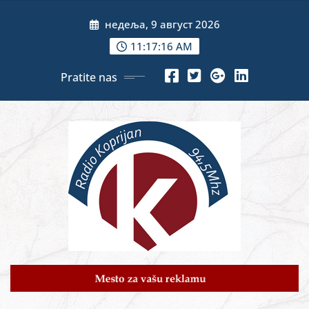
Skip
недеља, 9 август 2026
to
content
11:17:18 AM
Pratite nas