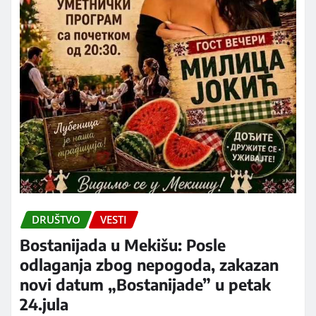
DRUŠTVO
VESTI
Bostanijada u Mekišu: Posle
odlaganja zbog nepogoda, zakazan
novi datum „Bostanijade” u petak
24.jula