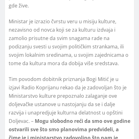
gde žive.
Ministar je izrazio čvrstu veru u misiju kulture,
nezavisno od novca koji se za kulturu izdvaja i
zamolio prisutne da svim snagama rade na
podizanju svesti u svojim političkim strankama, ili
svojim lokalnim sredinama, u svojim zajednicama o
tome da kultura mora da dobija više sredstava.
Tim povodom dobitnik priznanja Bogi Mitić je u
izjavi Radio Koprijanu rekao da je zadovoljan što je
Ministarstvo kulture prepoznalo zalaganje ove
doljevačke ustanove u nastojanju da se i dalje
razvija i unapredjuje kulturna delatnost u opštini
Doljevac. –
Mogu slobodno reći da smo ove godine
ostvarili sve što smo planovima predvideli, a
čime je i ministarstvo zadovoljno što nam je