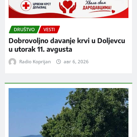
DRUŠTVO
VESTI
Dobrovoljno davanje krvi u Doljevcu
u utorak 11. avgusta
Radio Koprijan
авг 6, 2026