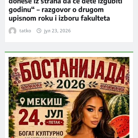
donese iz straha da će dete izgubiti
godinu“ – razgovor o drugom
upisnom roku i izboru fakulteta
tatko
јул 23, 2026