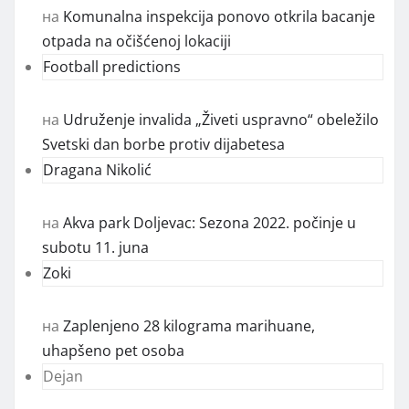
на
Komunalna inspekcija ponovo otkrila bacanje
otpada na očišćenoj lokaciji
Football predictions
на
Udruženje invalida „Živeti uspravno“ obeležilo
Svetski dan borbe protiv dijabetesa
Dragana Nikolić
на
Akva park Doljevac: Sezona 2022. počinje u
subotu 11. juna
Zoki
на
Zaplenjeno 28 kilograma marihuane,
uhapšeno pet osoba
Dejan