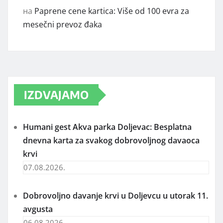
на
Paprene cene kartica: Više od 100 evra za
mesečni prevoz đaka
IZDVAJAMO
Humani gest Akva parka Doljevac: Besplatna
dnevna karta za svakog dobrovoljnog davaoca
krvi
07.08.2026.
Dobrovoljno davanje krvi u Doljevcu u utorak 11.
avgusta
06.08.2026.