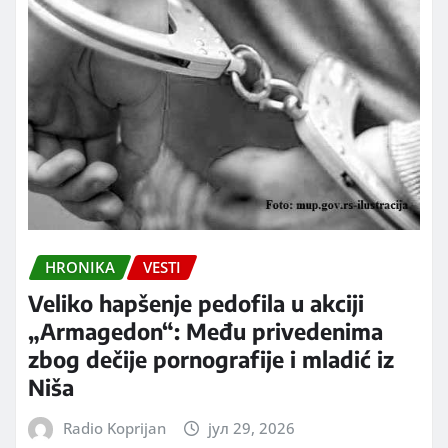
HRONIKA
VESTI
Veliko hapšenje pedofila u akciji
„Armagedon“: Među privedenima
zbog dečije pornografije i mladić iz
Niša
Radio Koprijan
јул 29, 2026