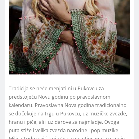
Tradicija se neće menjati ni u Pukovcu za
predstojeću Novu godinu po pravoslavnom
kalendaru. Pravoslavna Nova godina tradicionalno
se dočekuje na trgu u Pukovcu, uz muzičke zvezde,
hranu i piće, ali i uz darove za najmladje. Ovoga
puta stiže i velika zvezda narodne i pop muzike
Milica Todorović, koja će sa posetiocima i uz svoje