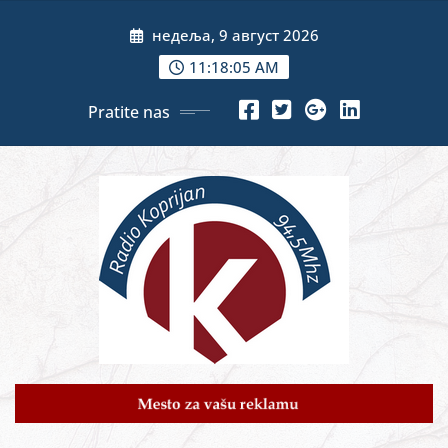
Skip
недеља, 9 август 2026
to
content
11:18:07 AM
Pratite nas