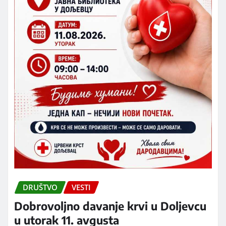
DRUŠTVO
VESTI
Dobrovoljno davanje krvi u Doljevcu
u utorak 11. avgusta