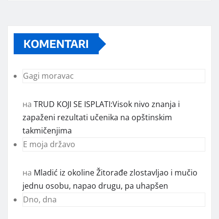
KOMENTARI
Gagi moravac
на
TRUD KOJI SE ISPLATI:Visok nivo znanja i
zapaženi rezultati učenika na opštinskim
takmičenjima
E moja državo
на
Mladić iz okoline Žitorađe zlostavljao i mučio
jednu osobu, napao drugu, pa uhapšen
Dno, dna