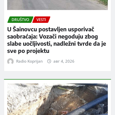
DRUŠTVO
VESTI
U Šainovcu postavljen usporivač
saobraćaja: Vozači negoduju zbog
slabe uočljivosti, nadležni tvrde da je
sve po projektu
Radio Koprijan
авг 4, 2026