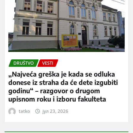
DRUŠTVO
VESTI
„Najveća greška je kada se odluka
donese iz straha da će dete izgubiti
godinu“ – razgovor o drugom
upisnom roku i izboru fakulteta
tatko
јул 23, 2026