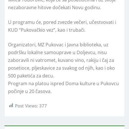
nezaboravne hitove dočekati Novu godinu.
U programu će, pored zvezde večeri, učestvovati i
KUD “Pukovačkio vez”, kao i trubači.
Organizatori, MZ Pukovac i Javna biblioteka, uz
podršku lokalne samouprave u Doljevcu, nisu
zaboravili ni vatromet, kuvano vino, rakiju i čaj za
posetioce, pljeskavice za svakog od njih, kao i oko
500 paketića za decu.
Program na platou ispred Doma kulture u Pukovcu
počinje u 20 časova.
Post Views:
377