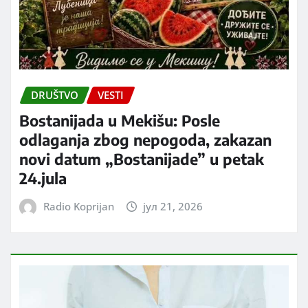
DRUŠTVO
VESTI
Bostanijada u Mekišu: Posle
odlaganja zbog nepogoda, zakazan
novi datum „Bostanijade” u petak
24.jula
Radio Koprijan
јул 21, 2026