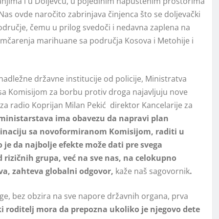
njima i u Doljevcu, u pojedinim napuštenim prostorima
as ovde naročito zabrinjava činjenca što se doljevački
 područje, čemu u prilog svedoči i nedavna zaplena na
jumčarenja marihuane sa područja Kosova i Metohije i
 nadležne državne institucije od policije, Ministratva
i sa Komisijom za borbu protiv droga najavljuju nove
i za radio Koprijan Milan Pekić direktor Kancelarije za
ministarstava ima obavezu da napravi plan
dinaciju sa novoformiranom Komisijom, raditi u
 je da najbolje efekte može dati pre svega
 rizičnih grupa, već na sve nas, na celokupno
kva, zahteva globalni odgovor,
kaže naš sagovornik
.
oge, bez obzira na sve napore državnih organa, prva
i roditelj mora da prepozna ukoliko je njegovo dete