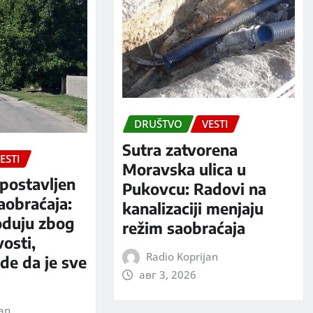
DRUŠTVO
VESTI
Sutra zatvorena
ESTI
Moravska ulica u
postavljen
Pukovcu: Radovi na
aobraćaja:
kanalizaciji menjaju
oduju zbog
režim saobraćaja
vosti,
Radio Koprijan
rde da je sve
авг 3, 2026
jan