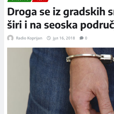
Droga se iz gradskih 
širi i na seoska područ
Radio Koprijan
јул 16, 2018
0