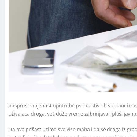
Rasprostranjenost upotrebe psihoaktivnih suptanci med
uživalaca droga, već duže vreme zabrinjava i plaši javnos
Da ova pošast uzima sve više maha i da se droga iz grad