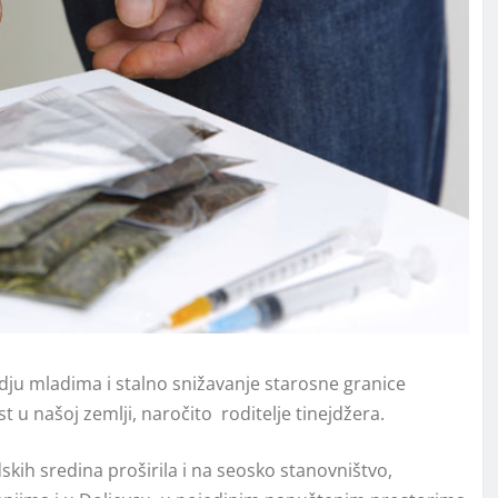
ju mladima i stalno snižavanje starosne granice
t u našoj zemlji, naročito roditelje tinejdžera.
skih sredina proširila i na seosko stanovništvo,