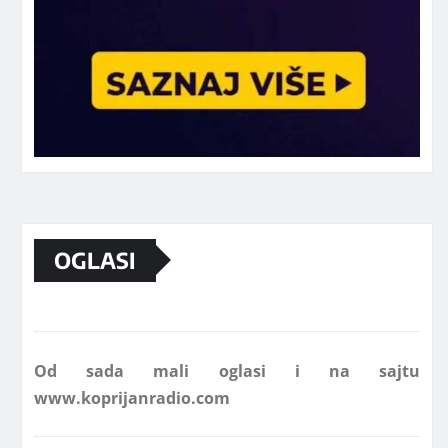
Marketing telefon 062 463 002
OGLASI
Od sada mali oglasi i na sajtu
www.koprijanradio.com