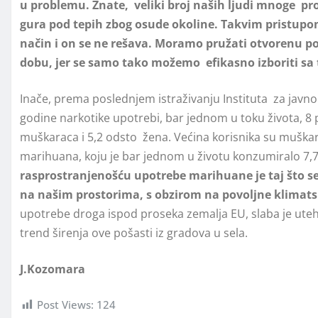
u problemu. Znate, veliki broj naših ljudi mnoge pro
gura pod tepih zbog osude okoline. Takvim pristupo
način i on se ne rešava. Moramo pružati otvorenu p
dobu, jer se samo tako možemo efikasno izboriti sa
Inače, prema poslednjem istraživanju Instituta za javno
godine narkotike upotrebi, bar jednom u toku života, 8 p
muškaraca i 5,2 odsto žena. Većina korisnika su muškar
marihuana, koju je bar jednom u životu konzumiralo 7,7 
rasprostranjenošću upotrebe marihuane je taj što se 
na našim prostorima, s obzirom na povoljne klimats
upotrebe droga ispod proseka zemalja EU, slaba je uteha
trend širenja ove pošasti iz gradova u sela.
J.Kozomara
Post Views:
124