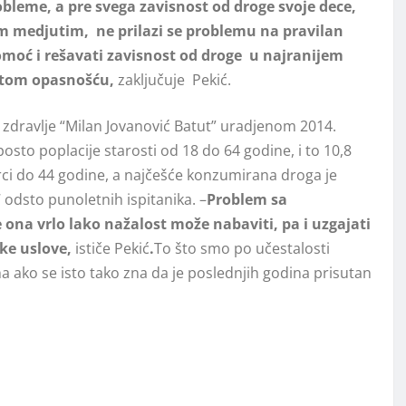
bleme, a pre svega zavisnost od droge svoje dece,
m medjutim, ne prilazi se problemu na pravilan
omoć i rešavati zavisnost od droge u najranijem
 tom opasnošću,
zaključuje Pekić.
 zdravlje “Milan Jovanović Batut” uradjenom 2014.
osto poplacije starosti od 18 do 64 godine, i to 10,8
ci do 44 godine, a najčešće konzumirana droga je
odsto punoletnih ispitanika. –
Problem sa
ona vrlo lako nažalost može nabaviti, pa i uzgajati
ke uslove,
ističe Pekić
.
To što smo po učestalosti
 ako se isto tako zna da je poslednjih godina prisutan