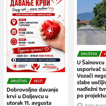
DRUŠTVO
V
U Šainovcu 
usporivač s
Vozači neg
DRUŠTVO
VESTI
slabe uočlji
nadležni tv
Dobrovoljno davanje
po projektu
krvi u Doljevcu u
utorak 11. avgusta
Radio Kopri