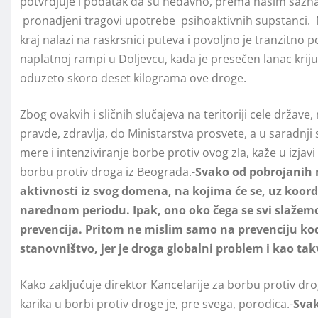
potvrdjuje i podatak da su nedavno, prema našim sazna
pronadjeni tragovi upotrebe psihoaktivnih supstanci. N
kraj nalazi na raskrsnici puteva i povoljno je tranzitno
naplatnoj rampi u Doljevcu, kada je presečen lanac kri
oduzeto skoro deset kilograma ove droge.
Zbog ovakvih i sličnih slučajeva na teritoriji cele države,
pravde, zdravlja, do Ministarstva prosvete, a u saradnj
mere i intenziviranje borbe protiv ovog zla, kaže u izjav
borbu protiv droga iz Beograda.-
Svako od pobrojanih 
aktivnosti iz svog domena, na kojima će se, uz koor
narednom periodu. Ipak, ono oko čega se svi slažemo
prevencija. Pritom ne mislim samo na prevenciju kod
stanovništvo, jer je droga globalni problem i kao ta
Kako zaključuje direktor Kancelarije za borbu protiv dr
karika u borbi protiv droge je, pre svega, porodica.-
Svak