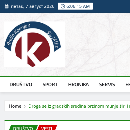
Skip
петак, 7 август 2026
6:06:16 AM
to
content
DRUŠTVO
SPORT
HRONIKA
SERVIS
E
Home
Droga se iz gradskih sredina brzinom munje širi i
DRUŠTVO
VESTI