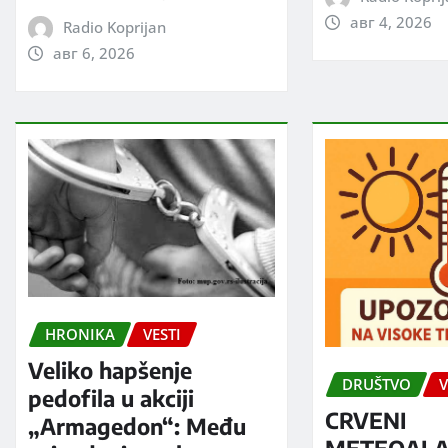
авг 4, 2026
Radio Koprijan
авг 6, 2026
HRONIKA
VESTI
Veliko hapšenje
DRUŠTVO
V
pedofila u akciji
CRVENI
„Armagedon“: Među