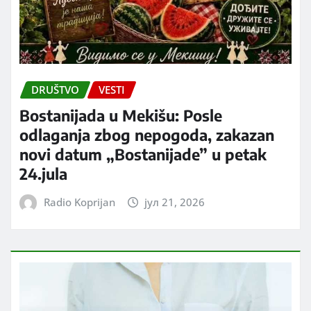
DRUŠTVO
VESTI
Bostanijada u Mekišu: Posle
odlaganja zbog nepogoda, zakazan
novi datum „Bostanijade” u petak
24.jula
Radio Koprijan
јул 21, 2026