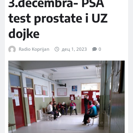
3.decembra- PSA
test prostate i UZ
dojke
Radio Koprijan
дец 1, 2023
0