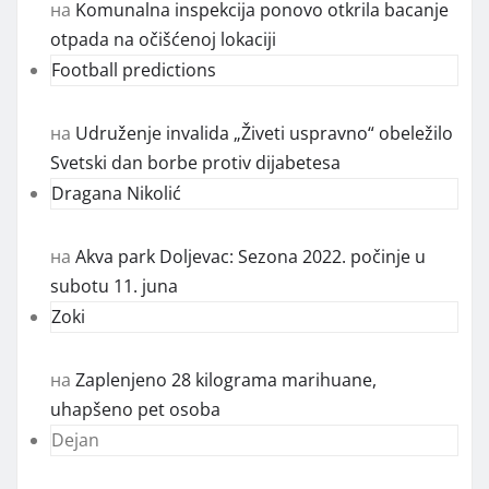
на
Komunalna inspekcija ponovo otkrila bacanje
otpada na očišćenoj lokaciji
Football predictions
на
Udruženje invalida „Živeti uspravno“ obeležilo
Svetski dan borbe protiv dijabetesa
Dragana Nikolić
на
Akva park Doljevac: Sezona 2022. počinje u
subotu 11. juna
Zoki
на
Zaplenjeno 28 kilograma marihuane,
uhapšeno pet osoba
Dejan