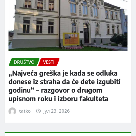
DRUŠTVO
VESTI
„Najveća greška je kada se odluka
donese iz straha da će dete izgubiti
godinu“ – razgovor o drugom
upisnom roku i izboru fakulteta
tatko
јул 23, 2026