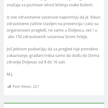
značaja za pozitivan ishod lečenja svake bolesti.
Iz ove zdravstvene ustanove napominju da je fokus
zdravstvene zaštite stavljen na prevenciju i zato su
organizovani pregledi, ne samo u Doljevcu, već i u
oko 150 zdravstvenih ustanova širom Srbije.
Još jednom podsećaju da za pregled nije potrebno
zakazivanje, građani treba samo da dođu do Doma
zdravlja Doljevac od 8 do 16 sati.
M.J.
Post Views:
221