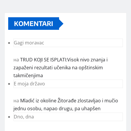
KOMENTARI
Gagi moravac
на
TRUD KOJI SE ISPLATI:Visok nivo znanja i
zapaženi rezultati učenika na opštinskim
takmičenjima
E moja državo
на
Mladić iz okoline Žitorađe zlostavljao i mučio
jednu osobu, napao drugu, pa uhapšen
Dno, dna