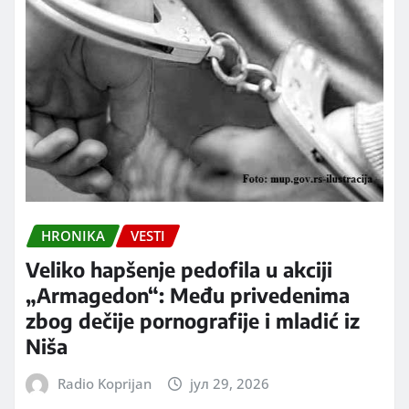
HRONIKA
VESTI
Veliko hapšenje pedofila u akciji
„Armagedon“: Među privedenima
zbog dečije pornografije i mladić iz
Niša
Radio Koprijan
јул 29, 2026