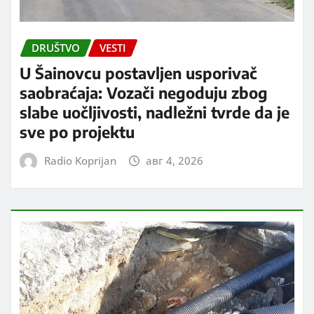
DRUŠTVO
VESTI
U Šainovcu postavljen usporivač
saobraćaja: Vozači negoduju zbog
slabe uočljivosti, nadležni tvrde da je
sve po projektu
Radio Koprijan
авг 4, 2026