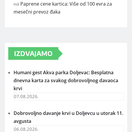
на
Paprene cene kartica: Više od 100 evra za
mesečni prevoz đaka
IZDVAJAMO
Humani gest Akva parka Doljevac: Besplatna
dnevna karta za svakog dobrovoljnog davaoca
krvi
07.08.2026.
Dobrovoljno davanje krvi u Doljevcu u utorak 11.
avgusta
06.08.2026.