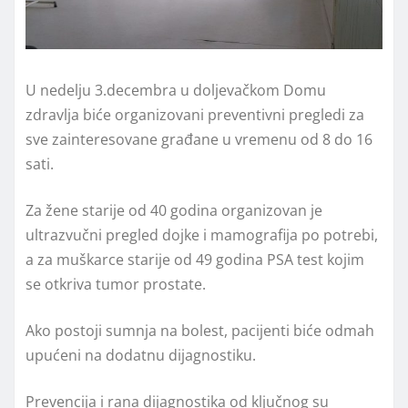
U nedelju 3.decembra u doljevačkom Domu
zdravlja biće organizovani preventivni pregledi za
sve zainteresovane građane u vremenu od 8 do 16
sati.
Za žene starije od 40 godina organizovan je
ultrazvučni pregled dojke i mamografija po potrebi,
a za muškarce starije od 49 godina PSA test kojim
se otkriva tumor prostate.
Ako postoji sumnja na bolest, pacijenti biće odmah
upućeni na dodatnu dijagnostiku.
Prevencija i rana dijagnostika od ključnog su