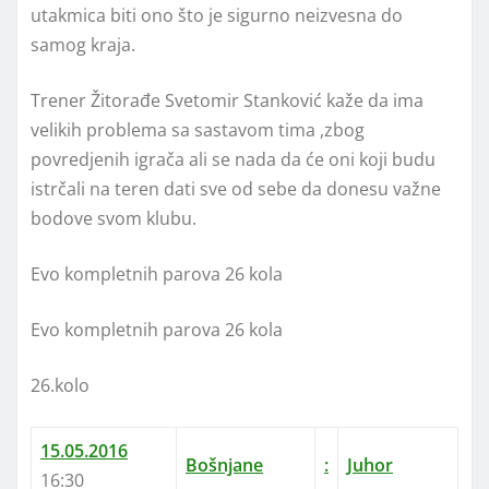
utakmica biti ono što je sigurno neizvesna do
samog kraja.
Trener Žitorađe Svetomir Stanković kaže da ima
velikih problema sa sastavom tima ,zbog
povredjenih igrača ali se nada da će oni koji budu
istrčali na teren dati sve od sebe da donesu važne
bodove svom klubu.
Evo kompletnih parova 26 kola
Evo kompletnih parova 26 kola
26.kolo
15.05.2016
Bošnjane
:
Juhor
16:30