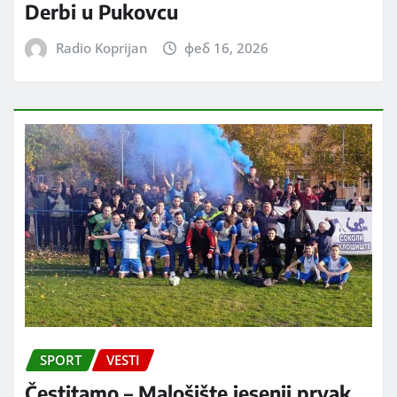
Derbi u Pukovcu
Radio Koprijan
феб 16, 2026
SPORT
VESTI
Čestitamo – Malošište jesenji prvak