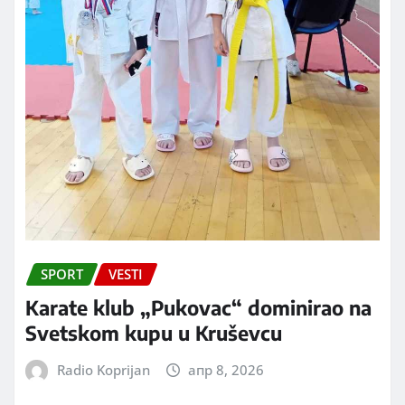
SPORT
VESTI
Karate klub „Pukovac“ dominirao na
Svetskom kupu u Kruševcu
Radio Koprijan
апр 8, 2026