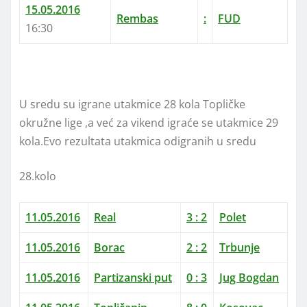
15.05.2016
Rembas
:
FUD
16:30
U sredu su igrane utakmice 28 kola Topličke
okružne lige ,a već za vikend igraće se utakmice 29
kola.Evo rezultata utakmica odigranih u sredu
28.kolo
11.05.2016
Real
3 : 2
Polet
11.05.2016
Borac
2 : 2
Trbunje
11.05.2016
Partizanski put
0 : 3
Jug Bogdan