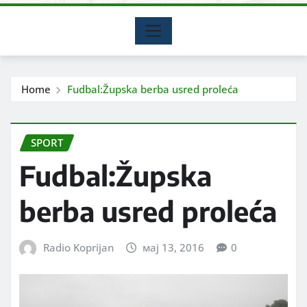
Home
Fudbal:Župska berba usred proleća
SPORT
Fudbal:Župska
berba usred proleća
Radio Koprijan
мај 13, 2016
0