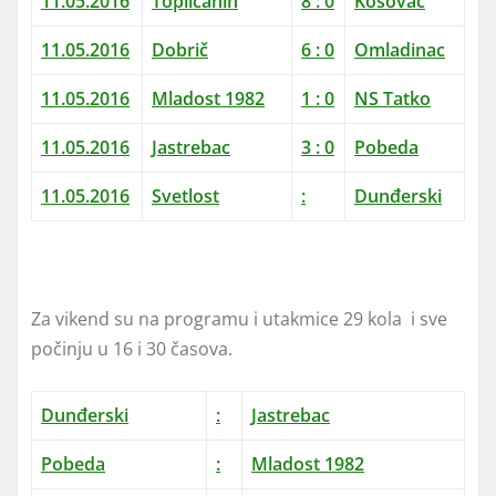
11.05.2016
Topličanin
8 : 0
Kosovac
11.05.2016
Dobrič
6 : 0
Omladinac
11.05.2016
Mladost 1982
1 : 0
NS Tatko
11.05.2016
Jastrebac
3 : 0
Pobeda
11.05.2016
Svetlost
:
Dunđerski
Za vikend su na programu i utakmice 29 kola i sve
počinju u 16 i 30 časova.
Dunđerski
:
Jastrebac
Pobeda
:
Mladost 1982