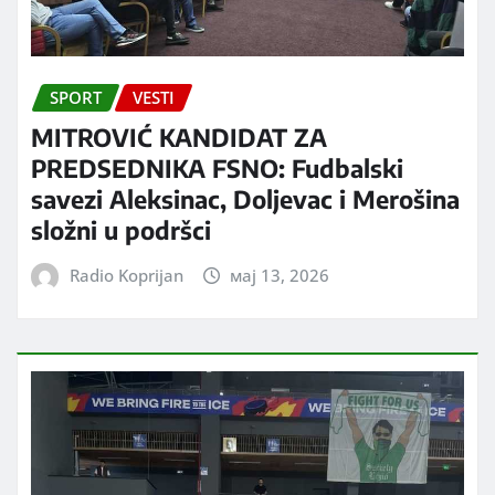
SPORT
VESTI
MITROVIĆ KANDIDAT ZA
PREDSEDNIKA FSNO: Fudbalski
savezi Aleksinac, Doljevac i Merošina
složni u podršci
Radio Koprijan
мај 13, 2026