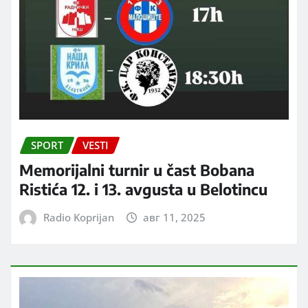
SPORT
VESTI
Memorijalni turnir u čast Bobana
Ristića 12. i 13. avgusta u Belotincu
Radio Koprijan
авг 11, 2025