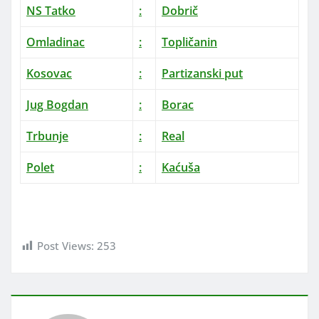
NS Tatko
:
Dobrič
Omladinac
:
Topličanin
Kosovac
:
Partizanski put
Jug Bogdan
:
Borac
Trbunje
:
Real
Polet
:
Kaćuša
Post Views:
253