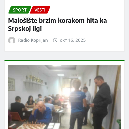
SPORT
VESTI
Malošište brzim korakom hita ka
Srpskoj ligi
Radio Koprijan
окт 16, 2025