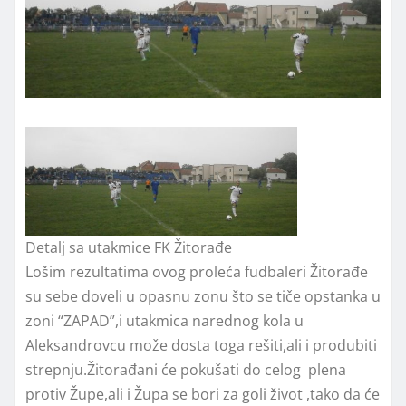
Detalj sa utakmice FK Žitorađe
Lošim rezultatima ovog proleća fudbaleri Žitorađe
su sebe doveli u opasnu zonu što se tiče opstanka u
zoni “ZAPAD”,i utakmica narednog kola u
Aleksandrovcu može dosta toga rešiti,ali i produbiti
strepnju.Žitorađani će pokušati do celog plena
protiv Župe,ali i Župa se bori za goli život ,tako da će