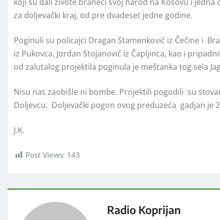
koji su dali živote braneći svoj narod na Kosovu i jedna c
za doljevački kraj, od pre dvadeset jedne godine.
Poginuli su policajci Dragan Stamenković iz Čečine i Bran
iz Pukovca, Jordan Stojanović iz Čapljinca, kao i pripadn
od zalutalog projektila poginula je meštanka tog sela J
Nisu nas zaobišle ni bombe. Projektili pogodili su stov
Doljevcu. Doljevački pogon ovog preduzeća gadjan je 27.
J.K.
Post Views:
143
Radio Koprijan