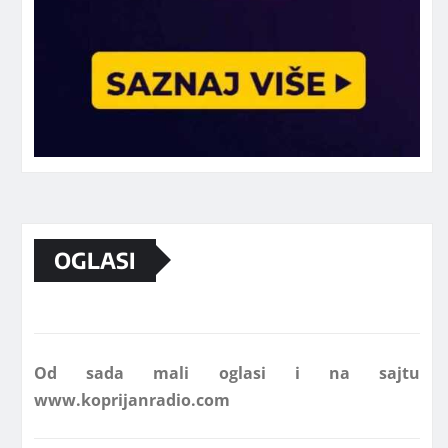
Marketing telefon 062 463 002
OGLASI
Od sada mali oglasi i na sajtu
www.koprijanradio.com