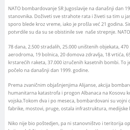
NATO bombardovanje SR Jugoslavije na današnji dan 1999.
stanovnika. Doživeti sve strahote rata i živeti sa tim u 
sporo blede kroz vreme, iako je prošla već 21 godina. 
potvrdile su da su se obistinile sve naše strepnje. NA
78 dana, 2.500 stradalih, 25.000 uništenih objekata, 47
aerodroma, 19 bolnica, 20 domova zdravlja, 18 vrtića, 6
krstarećih raketa, 37.000 izručenih kasetnih bombi. To j
počelo na današnji dan 1999. godine.
Prema zvaničnim objašnjenjima Alijanse, akcija bombardo
humanitarna katastrofa i progon Albanaca na Kosovu koj
vojska.Tokom dva i po meseca, bombardovani su vojni ciljev
fabrike, mostovi, pruge, ostala infrastruktura, medijske 
Niko nije bio poštedjen, pa ni stanovništvo i teritorija op