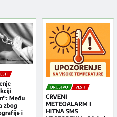
ESTI
enje
DRUŠTVO
VESTI
kciji
CRVENI
n“: Među
METEOALARM I
a zbog
HITNA SMS
grafije i