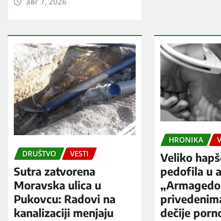
авг 7, 2026
HRONIKA
V
DRUŠTVO
VESTI
Veliko hapš
Sutra zatvorena
pedofila u a
Moravska ulica u
„Armagedo
Pukovcu: Radovi na
privedenim
kanalizaciji menjaju
dečije porno