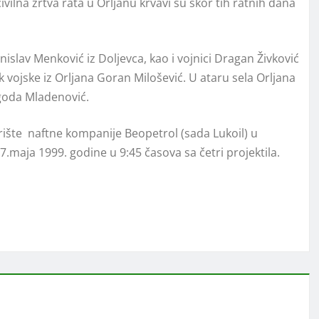
ivilna žrtva rata u Orljanu krvavi su skor tih ratnih dana
islav Menković iz Doljevca, kao i vojnici Dragan Živković
ik vojske iz Orljana Goran Milošević. U ataru sela Orljana
agoda Mladenović.
arište naftne kompanije Beopetrol (sada Lukoil) u
maja 1999. godine u 9:45 časova sa četri projektila.