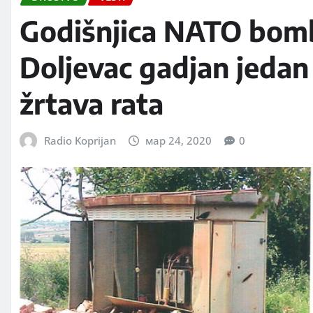
Godišnjica NATO bomb
Doljevac gadjan jedan
žrtava rata
Radio Koprijan
мар 24, 2020
0