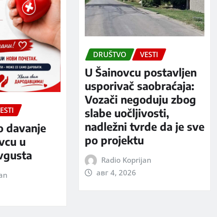
DRUŠTVO
VESTI
U Šainovcu postavljen
usporivač saobraćaja:
Vozači negoduju zbog
ESTI
slabe uočljivosti,
nadležni tvrde da je sve
o davanje
po projektu
evcu u
avgusta
Radio Koprijan
авг 4, 2026
jan