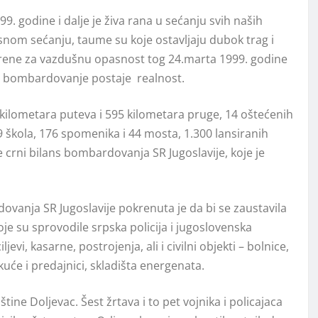
 godine i dalje je živa rana u sećanju svih naših
jasnom sećanju, taume su koje ostavljaju dubok trag i
Sirene za vazdušnu opasnost tog 24.marta 1999. godine
TO bombardovanje postaje realnost.
0 kilometara puteva i 595 kilometara pruge, 14 oštećenih
9 škola, 176 spomenika i 44 mosta, 1.300 lansiranih
e crni bilans bombardovanja SR Jugoslavije, koje je
vanja SR Jugoslavije pokrenuta je da bi se zaustavila
e su sprovodile srpska policija i jugoslovenska
i, kasarne, postrojenja, ali i civilni objekti – bolnice,
kuće i predajnici, skladišta energenata.
štine Doljevac. Šest žrtava i to pet vojnika i policajaca