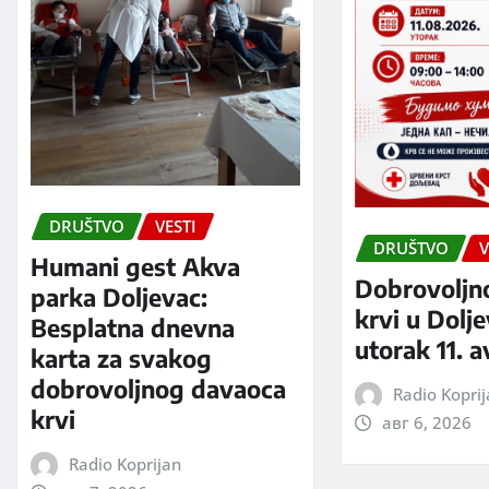
DRUŠTVO
VESTI
DRUŠTVO
V
Humani gest Akva
Dobrovoljn
parka Doljevac:
krvi u Dolj
Besplatna dnevna
utorak 11. 
karta za svakog
dobrovoljnog davaoca
Radio Kopri
krvi
авг 6, 2026
Radio Koprijan