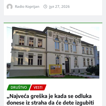
Radio Koprijan
јул 27, 2026
DRUŠTVO
VESTI
„Najveća greška je kada se odluka
donese iz straha da će dete izgubiti