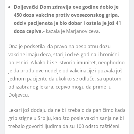
Doljevački Dom zdravlja ove godine dobio je
450 doza vakcine protiv ovosezonskog gripa,
odziv pacijenata je bio dobar i ostala je još 41
doza cepiva.-
kazala je Marjanovićeva.
Ona je podsetila da pravo na besplatnu dozu
vakcine imaju deca, stariji od 65 godina i hronični
bolesnici. A kako bi se stvorio imunitet, neophodno
je da prođu dve nedelje od vakcinacije i pozvala još
jednom pacijente da ukoliko se odluče, sa uputom
od izabranog lekara, cepivo mogu da prime u
Doljevcu.
Lekari još dodaju da ne bi trebalo da paničimo kada
grip stigne u Srbiju, kao što posle vakcinisanja ne bi
trebalo govoriti ljudima da su 100 odsto zaštićeni.