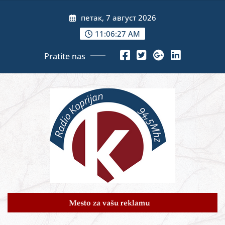
Skip
петак, 7 август 2026
to
content
11:06:29 AM
Pratite nas