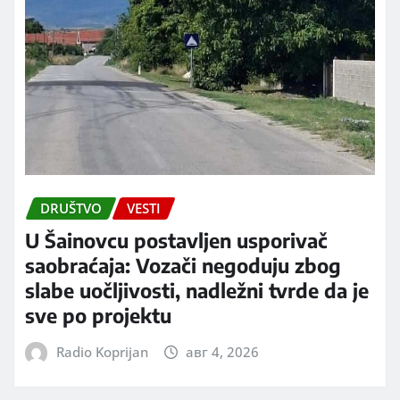
DRUŠTVO
VESTI
U Šainovcu postavljen usporivač
saobraćaja: Vozači negoduju zbog
slabe uočljivosti, nadležni tvrde da je
sve po projektu
Radio Koprijan
авг 4, 2026