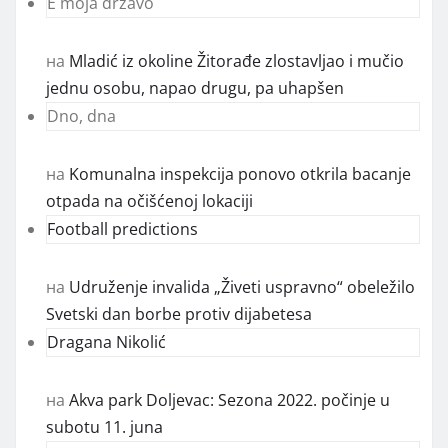
E moja državo
на
Mladić iz okoline Žitorađe zlostavljao i mučio
jednu osobu, napao drugu, pa uhapšen
Dno, dna
на
Komunalna inspekcija ponovo otkrila bacanje
otpada na očišćenoj lokaciji
Football predictions
на
Udruženje invalida „Živeti uspravno“ obeležilo
Svetski dan borbe protiv dijabetesa
Dragana Nikolić
на
Akva park Doljevac: Sezona 2022. počinje u
subotu 11. juna