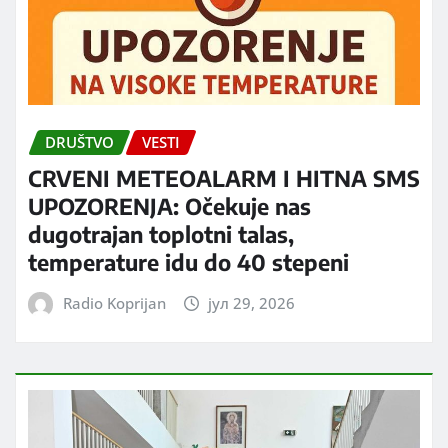
DRUŠTVO
VESTI
CRVENI METEOALARM I HITNA SMS
UPOZORENJA: Očekuje nas
dugotrajan toplotni talas,
temperature idu do 40 stepeni
Radio Koprijan
јул 29, 2026