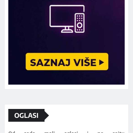
Marketing telefon 062 463 002
OGLASI
Od sada mali oglasi i na sajtu
www.koprijanradio.com