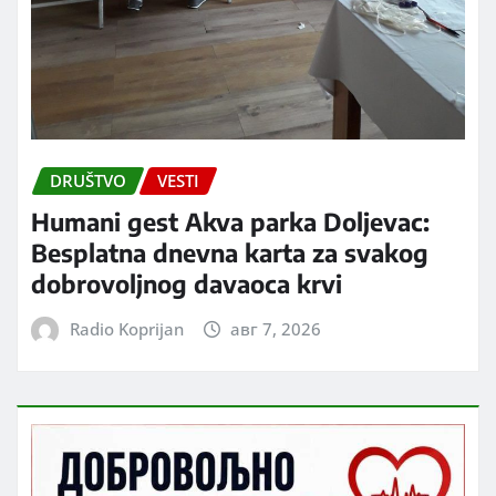
DRUŠTVO
VESTI
Humani gest Akva parka Doljevac:
Besplatna dnevna karta za svakog
dobrovoljnog davaoca krvi
Radio Koprijan
авг 7, 2026