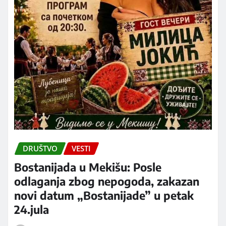
DRUŠTVO
VESTI
Bostanijada u Mekišu: Posle
odlaganja zbog nepogoda, zakazan
novi datum „Bostanijade” u petak
24.jula