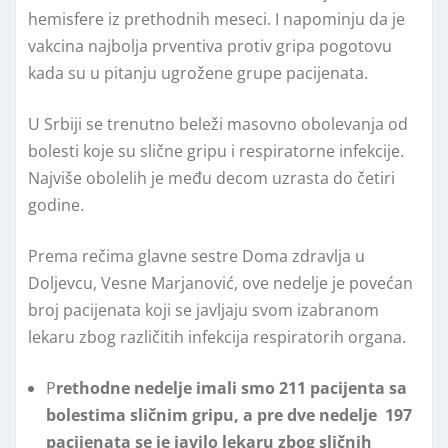
hemisfere iz prethodnih meseci. I napominju da je
vakcina najbolja prventiva protiv gripa pogotovu
kada su u pitanju ugrožene grupe pacijenata.
U Srbiji se trenutno beleži masovno obolevanja od
bolesti koje su slične gripu i respiratorne infekcije.
Najviše obolelih je među decom uzrasta do četiri
godine.
Prema rečima glavne sestre Doma zdravlja u
Doljevcu, Vesne Marjanović, ove nedelje je povećan
broj pacijenata koji se javljaju svom izabranom
lekaru zbog različitih infekcija respiratorih organa.
P
rethodne nedelje imali smo 211 pacijenta sa
bolestima sličnim gripu, a pre dve nedelje 197
pacijenata se je javilo lekaru zbog sličnih