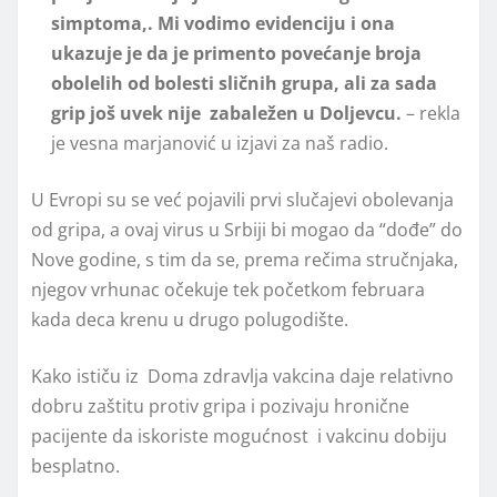
simptoma,. Mi vodimo evidenciju i ona
ukazuje je da je primento povećanje broja
obolelih od bolesti sličnih grupa, ali za sada
grip još uvek nije zabaležen u Doljevcu.
– rekla
je vesna marjanović u izjavi za naš radio.
U Evropi su se već pojavili prvi slučajevi obolevanja
od gripa, a ovaj virus u Srbiji bi mogao da “dođe” do
Nove godine, s tim da se, prema rečima stručnjaka,
njegov vrhunac očekuje tek početkom februara
kada deca krenu u drugo polugodište.
Kako ističu iz Doma zdravlja vakcina daje relativno
dobru zaštitu protiv gripa i pozivaju hronične
pacijente da iskoriste mogućnost i vakcinu dobiju
besplatno.