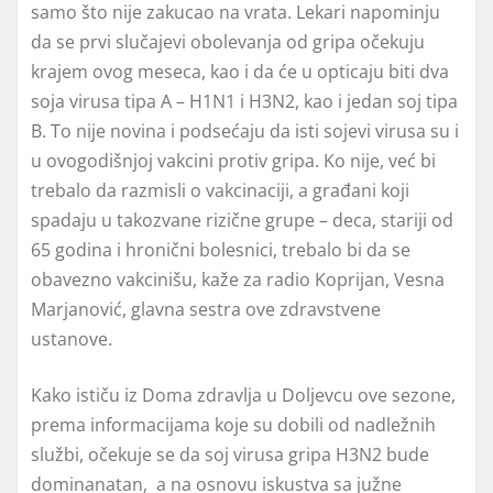
samo što nije zakucao na vrata. Lekari napominju
da se prvi slučajevi obolevanja od gripa očekuju
krajem ovog meseca, kao i da će u opticaju biti dva
soja virusa tipa A – H1N1 i H3N2, kao i jedan soj tipa
B. To nije novina i podsećaju da isti sojevi virusa su i
u ovogodišnjoj vakcini protiv gripa. Ko nije, već bi
trebalo da razmisli o vakcinaciji, a građani koji
spadaju u takozvane rizične grupe – deca, stariji od
65 godina i hronični bolesnici, trebalo bi da se
obavezno vakcinišu, kaže za radio Koprijan, Vesna
Marjanović, glavna sestra ove zdravstvene
ustanove.
Kako ističu iz Doma zdravlja u Doljevcu ove sezone,
prema informacijama koje su dobili od nadležnih
službi, očekuje se da soj virusa gripa H3N2 bude
dominanatan, a na osnovu iskustva sa južne