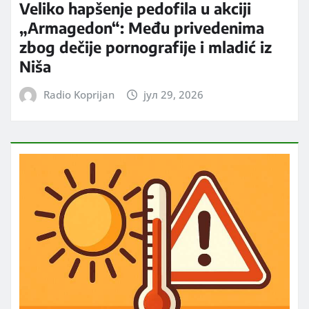
Veliko hapšenje pedofila u akciji
„Armagedon“: Među privedenima
zbog dečije pornografije i mladić iz
Niša
Radio Koprijan
јул 29, 2026