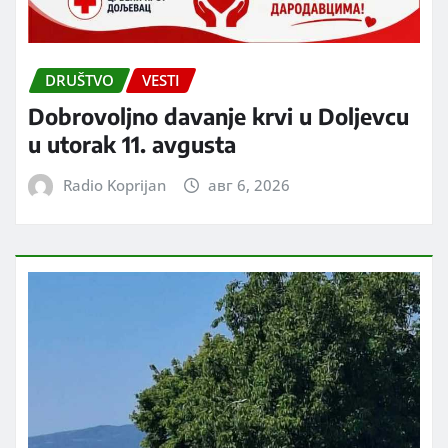
DRUŠTVO
VESTI
Dobrovoljno davanje krvi u Doljevcu
u utorak 11. avgusta
Radio Koprijan
авг 6, 2026