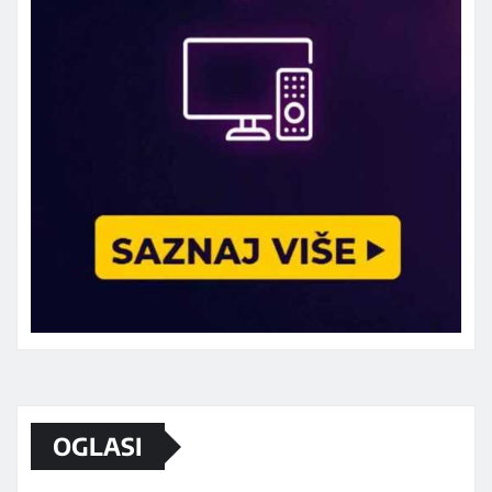
Marketing telefon 062 463 002
OGLASI
Od sada mali oglasi i na sajtu