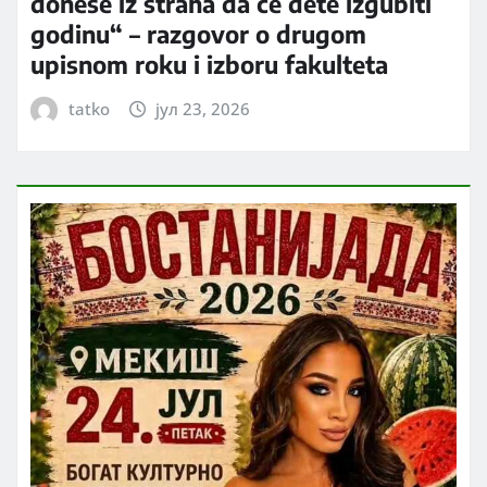
donese iz straha da će dete izgubiti
godinu“ – razgovor o drugom
upisnom roku i izboru fakulteta
tatko
јул 23, 2026