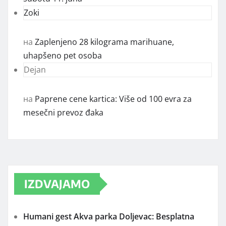
Zoki
на
Zaplenjeno 28 kilograma marihuane,
uhapšeno pet osoba
Dejan
на
Paprene cene kartica: Više od 100 evra za
mesečni prevoz đaka
IZDVAJAMO
Humani gest Akva parka Doljevac: Besplatna