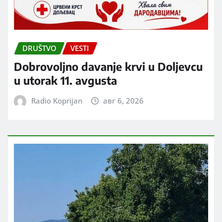
DRUŠTVO
VESTI
Dobrovoljno davanje krvi u Doljevcu
u utorak 11. avgusta
Radio Koprijan
авг 6, 2026