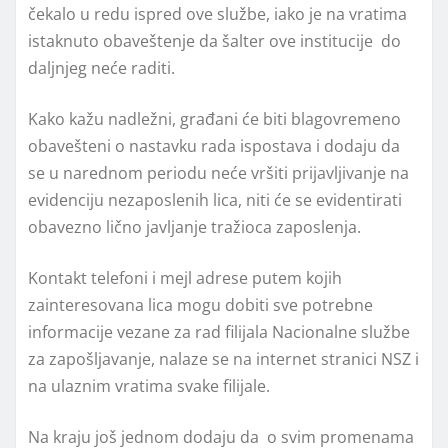
čekalo u redu ispred ove službe, iako je na vratima
istaknuto obaveštenje da šalter ove institucije do
daljnjeg neće raditi.
Kako kažu nadležni, građani će biti blagovremeno
obavešteni o nastavku rada ispostava i dodaju da
se u narednom periodu neće vršiti prijavljivanje na
evidenciju nezaposlenih lica, niti će se evidentirati
obavezno lično javljanje tražioca zaposlenja.
Kontakt telefoni i mejl adrese putem kojih
zainteresovana lica mogu dobiti sve potrebne
informacije vezane za rad filijala Nacionalne službe
za zapošljavanje, nalaze se na internet stranici NSZ i
na ulaznim vratima svake filijale.
Na kraju još jednom dodaju da o svim promenama