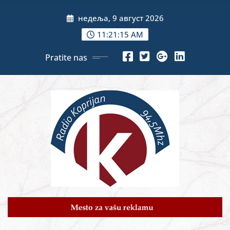
Skip
недеља, 9 август 2026
to
content
11:21:17 AM
Pratite nas