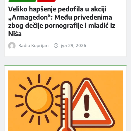
Veliko hapšenje pedofila u akciji
„Armagedon“: Među privedenima
zbog dečije pornografije i mladić iz
Niša
Radio Koprijan
јул 29, 2026