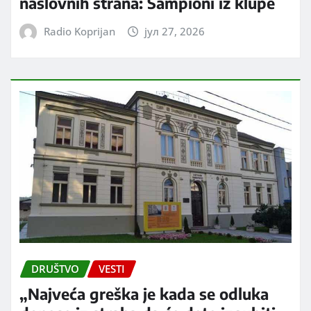
naslovnih strana: Šampioni iz klupe
Radio Koprijan
јул 27, 2026
DRUŠTVO
VESTI
„Najveća greška je kada se odluka