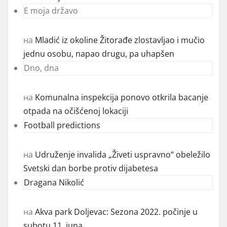
E moja državo
на
Mladić iz okoline Žitorađe zlostavljao i mučio
jednu osobu, napao drugu, pa uhapšen
Dno, dna
на
Komunalna inspekcija ponovo otkrila bacanje
otpada na očišćenoj lokaciji
Football predictions
на
Udruženje invalida „Živeti uspravno“ obeležilo
Svetski dan borbe protiv dijabetesa
Dragana Nikolić
на
Akva park Doljevac: Sezona 2022. počinje u
subotu 11. juna