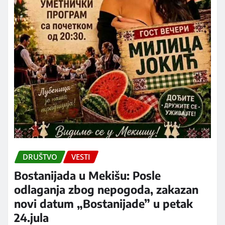
DRUŠTVO
VESTI
Bostanijada u Mekišu: Posle
odlaganja zbog nepogoda, zakazan
novi datum „Bostanijade” u petak
24.jula