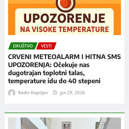
DRUŠTVO
VESTI
CRVENI METEOALARM I HITNA SMS
UPOZORENJA: Očekuje nas
dugotrajan toplotni talas,
temperature idu do 40 stepeni
Radio Koprijan
јул 29, 2026