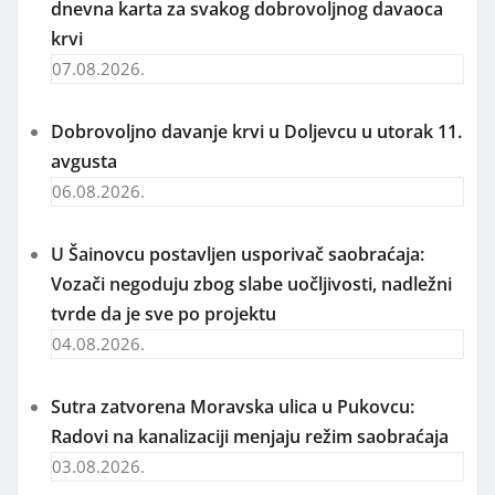
dnevna karta za svakog dobrovoljnog davaoca
krvi
07.08.2026.
Dobrovoljno davanje krvi u Doljevcu u utorak 11.
avgusta
06.08.2026.
U Šainovcu postavljen usporivač saobraćaja:
Vozači negoduju zbog slabe uočljivosti, nadležni
tvrde da je sve po projektu
04.08.2026.
Sutra zatvorena Moravska ulica u Pukovcu:
Radovi na kanalizaciji menjaju režim saobraćaja
03.08.2026.