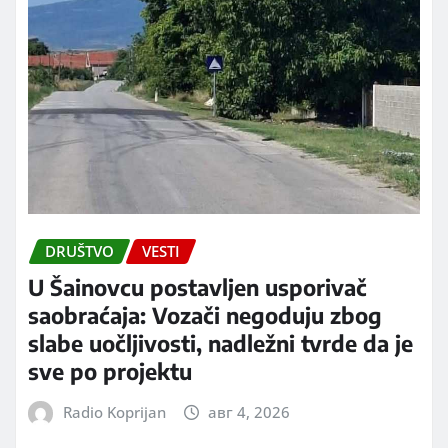
DRUŠTVO
VESTI
U Šainovcu postavljen usporivač
saobraćaja: Vozači negoduju zbog
slabe uočljivosti, nadležni tvrde da je
sve po projektu
Radio Koprijan
авг 4, 2026