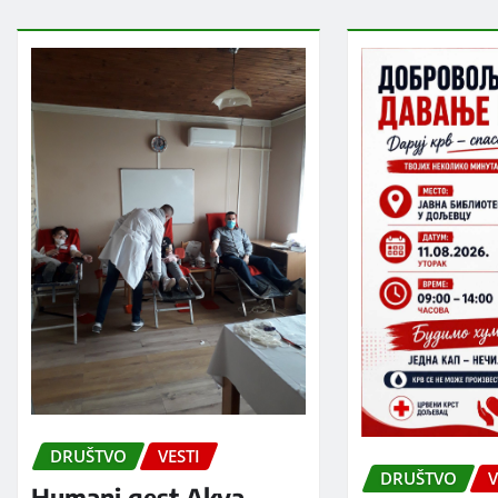
DRUŠTVO
VESTI
DRUŠTVO
V
Humani gest Akva