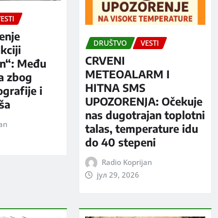
ESTI
enje
DRUŠTVO
VESTI
kciji
CRVENI
n“: Među
METEOALARM I
a zbog
HITNA SMS
grafije i
UPOZORENJA: Očekuje
iša
nas dugotrajan toplotni
jan
talas, temperature idu
do 40 stepeni
Radio Koprijan
јул 29, 2026