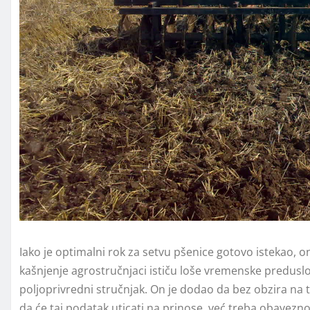
Iako je optimalni rok za setvu pšenice gotovo istekao, o
kašnjenje agrostručnjaci ističu loše vremenske preduslo
poljoprivredni stručnjak. On je dodao da bez obzira na 
da će taj podatak uticati na prinose, već treba obavezno