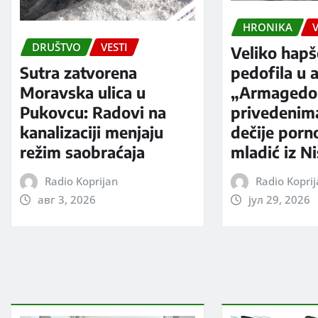
HRONIKA
V
DRUŠTVO
VESTI
Veliko hapš
Sutra zatvorena
pedofila u a
Moravska ulica u
„Armagedo
Pukovcu: Radovi na
privedenim
kanalizaciji menjaju
dečije porno
režim saobraćaja
mladić iz N
Radio Koprijan
Radio Kopri
авг 3, 2026
јул 29, 2026