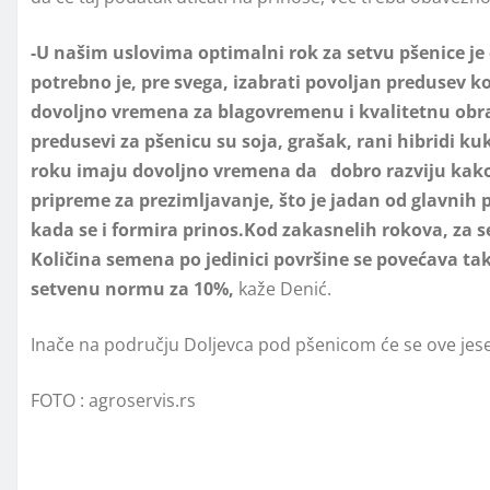
-U našim uslovima optimalni rok za setvu pšenice je o
potrebno je, pre svega, izabrati povoljan predusev koj
dovoljno vremena za blagovremenu i kvalitetnu obra
predusevi za pšenicu su soja, grašak, rani hibridi 
roku imaju dovoljno vremena da dobro razviju kako 
pripreme za prezimljavanje, što je jadan od glavnih p
kada se i formira prinos.
Kod zakasnelih rokova, za se
Količina semena po jedinici površine se povećava ta
setvenu normu za 10%,
kaže Denić.
Inače na području Doljevca pod pšenicom će se ove jese
FOTO : agroservis.rs