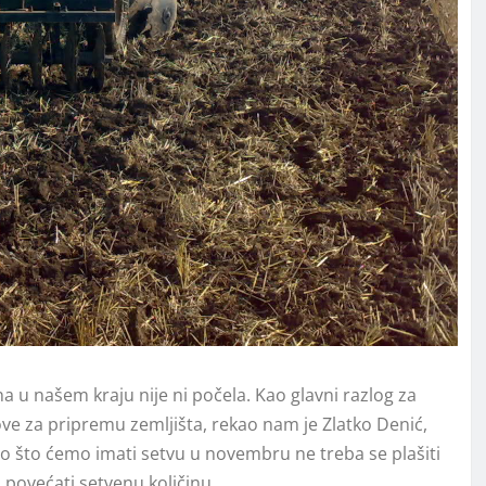
na u našem kraju nije ni počela. Kao glavni razlog za
ve za pripremu zemljišta, rekao nam je Zlatko Denić,
to što ćemo imati setvu u novembru ne treba se plašiti
 povećati setvenu količinu.