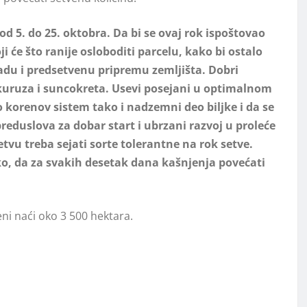
d 5. do 25. oktobra. Da bi se ovaj rok ispoštovao
i će što ranije osloboditi parcelu, kako bi ostalo
du i predsetvenu pripremu zemljišta. Dobri
kukuruza i suncokreta. Usevi posejani u optimalnom
korenov sistem tako i nadzemni deo biljke i da se
reduslova za dobar start i ubrzani razvoj u proleće
tvu treba sejati sorte tolerantne na rok setve.
ko, da za svakih desetak dana kašnjenja povećati
ni naći oko 3 500 hektara.