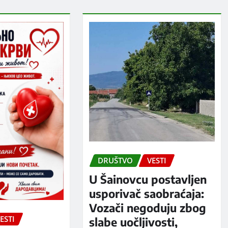
DRUŠTVO
VESTI
U Šainovcu postavljen
usporivač saobraćaja:
Vozači negoduju zbog
ESTI
slabe uočljivosti,