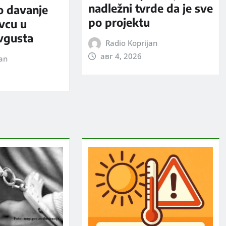
nadležni tvrde da je sve
o davanje
po projektu
evcu u
avgusta
Radio Koprijan
авг 4, 2026
jan