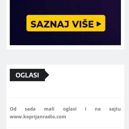
Marketing telefon 062 463 002
OGLASI
Od sada mali oglasi i na sajtu
www.koprijanradio.com