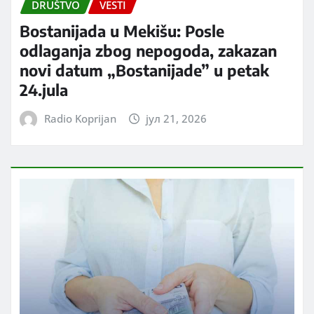
DRUŠTVO
VESTI
Bostanijada u Mekišu: Posle
odlaganja zbog nepogoda, zakazan
novi datum „Bostanijade” u petak
24.jula
Radio Koprijan
јул 21, 2026