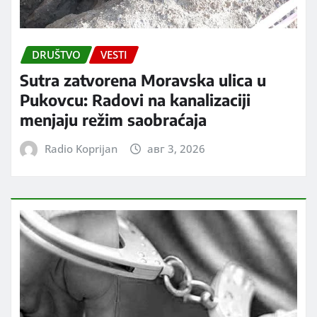
DRUŠTVO
VESTI
Sutra zatvorena Moravska ulica u
Pukovcu: Radovi na kanalizaciji
menjaju režim saobraćaja
Radio Koprijan
авг 3, 2026