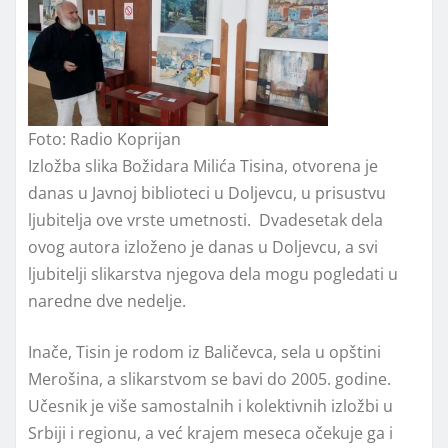
Foto: Radio Koprijan
Izložba slika Božidara Milića Tisina, otvorena je
danas u Javnoj biblioteci u Doljevcu, u prisustvu
ljubitelja ove vrste umetnosti. Dvadesetak dela
ovog autora izloženo je danas u Doljevcu, a svi
ljubitelji slikarstva njegova dela mogu pogledati u
naredne dve nedelje.
Inače, Tisin je rodom iz Baličevca, sela u opštini
Merošina, a slikarstvom se bavi do 2005. godine.
Učesnik je više samostalnih i kolektivnih izložbi u
Srbiji i regionu, a već krajem meseca očekuje ga i