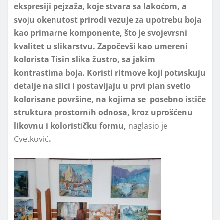
ekspresiji pejzaža, koje stvara sa lakoćom, a
svoju okenutost prirodi vezuje za upotrebu boja
kao primarne komponente, što je svojevrsni
kvalitet u slikarstvu. Započevši kao umereni
kolorista Tisin slika žustro, sa jakim
kontrastima boja. Koristi ritmove koji potиskuju
detalje na slici i postavljaju u prvi plan svetlo
kolorisane površine, na kojima se posebno ističe
struktura prostornih odnosa, kroz uprošćenu
likovnu i kolorističku formu,
naglasio je
Cvetković
.