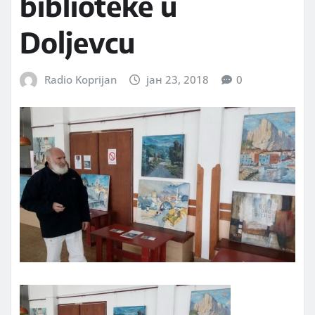
biblioteke u
Doljevcu
Radio Koprijan
јан 23, 2018
0