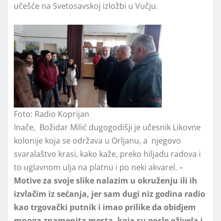
učešće na Svetosavskoj izložbi u Vučju.
Foto: Radio Koprijan
Inače, Božidar Milić dugogodišji je učesnik Likovne
kolonije koja se održava u Orljanu, a njegovo
svaralaštvo krasi, kako kaže, preko hiljadu radova i
to uglavnom ulja na platnu i po neki akvarel. –
Motive za svoje slike nalazim u okruženju ili ih
izvlačim iz sećanja, jer sam dugi niz godina radio
kao trgovački putnik i imao prilike da obidjem
mnoga znamenita mesta, koja su posle oživela i