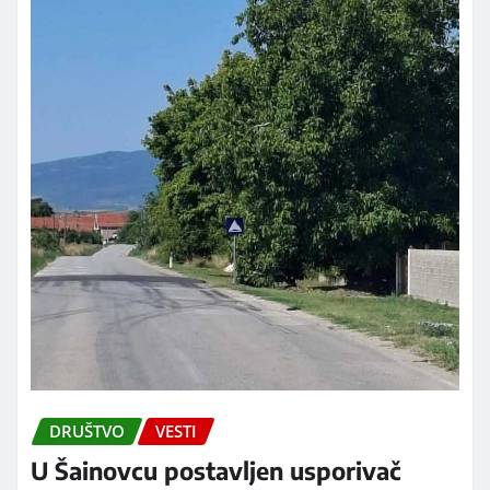
DRUŠTVO
VESTI
U Šainovcu postavljen usporivač