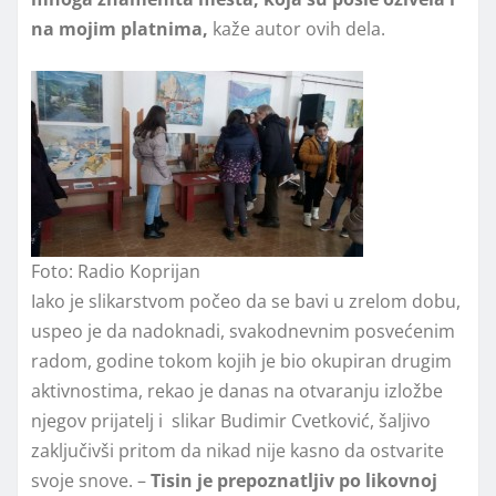
na mojim platnima,
kaže autor ovih dela.
Foto: Radio Koprijan
Iako je slikarstvom počeo da se bavi u zrelom dobu,
uspeo je da nadoknadi, svakodnevnim posvećenim
radom, godine tokom kojih je bio okupiran drugim
aktivnostima, rekao je danas na otvaranju izložbe
njegov prijatelj i slikar Budimir Cvetković, šaljivo
zaključivši pritom da nikad nije kasno da ostvarite
svoje snove. –
Tisin je prepoznatljiv po likovnoj