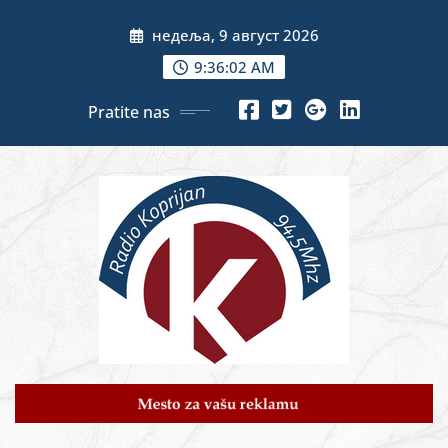
Skip
недеља, 9 август 2026
to
content
9:36:03 AM
Pratite nas