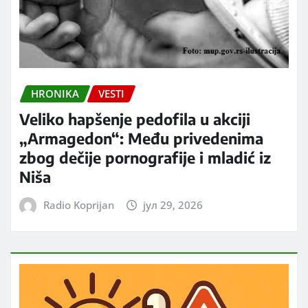
HRONIKA
VESTI
Veliko hapšenje pedofila u akciji
„Armagedon“: Među privedenima
zbog dečije pornografije i mladić iz
Niša
Radio Koprijan
јул 29, 2026