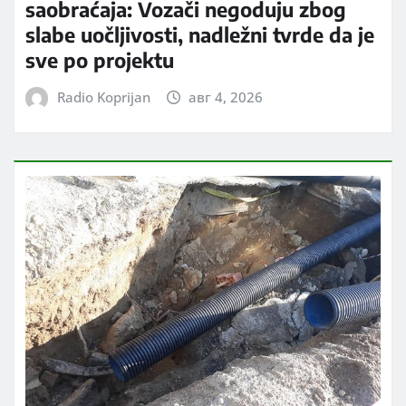
saobraćaja: Vozači negoduju zbog
slabe uočljivosti, nadležni tvrde da je
sve po projektu
Radio Koprijan
авг 4, 2026