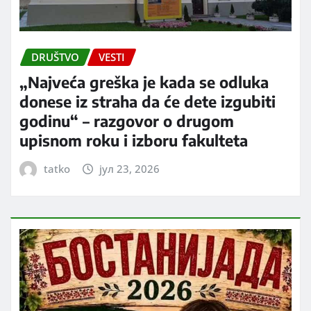
DRUŠTVO
VESTI
„Najveća greška je kada se odluka
donese iz straha da će dete izgubiti
godinu“ – razgovor o drugom
upisnom roku i izboru fakulteta
tatko
јул 23, 2026