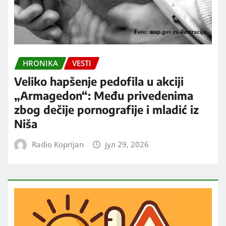
HRONIKA
VESTI
Veliko hapšenje pedofila u akciji
„Armagedon“: Među privedenima
zbog dečije pornografije i mladić iz
Niša
Radio Koprijan
јул 29, 2026