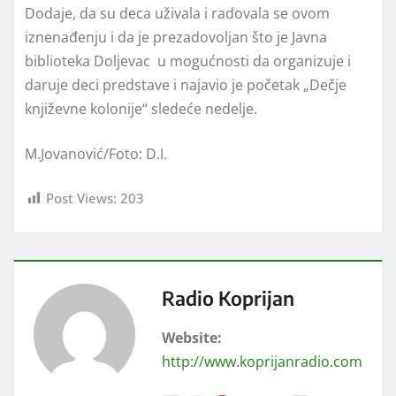
Dodaje, da su deca uživala i radovala se ovom
iznenađenju i da je prezadovoljan što je Javna
biblioteka Doljevac u mogućnosti da organizuje i
daruje deci predstave i najavio je početak „Dečje
književne kolonije“ sledeće nedelje.
M.Jovanović/Foto: D.I.
Post Views:
203
Radio Koprijan
Website:
http://www.koprijanradio.com