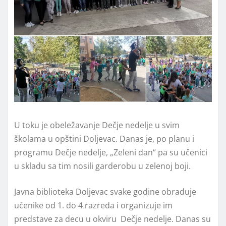
U toku je obeležavanje Dečje nedelje u svim
školama u opštini Doljevac. Danas je, po planu i
programu Dečje nedelje, „Zeleni dan“ pa su učenici
u skladu sa tim nosili garderobu u zelenoj boji.
Javna biblioteka Doljevac svake godine obraduje
učenike od 1. do 4 razreda i organizuje im
predstave za decu u okviru Dečje nedelje. Danas su