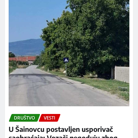
DRUŠTVO
VESTI
U Šainovcu postavljen usporivač
saobraćaja: Vozači negoduju zbog