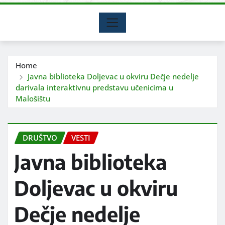
Home
Javna biblioteka Doljevac u okviru Dečje nedelje
darivala interaktivnu predstavu učenicima u
Malošištu
DRUŠTVO
VESTI
Javna biblioteka
Doljevac u okviru
Dečje nedelje