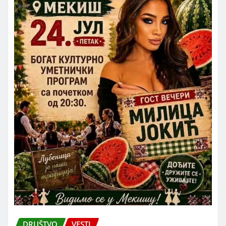
DRUŠTVO
VESTI