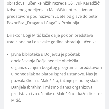
obradovali učenike nižih razreda OŠ „Vuk Karadžić“
izdvojenog odeljenja u Malošištu interaktivnom
predstavom pod nazivom „Dete od glave do pete“
Pozorišta „Dragana i Gaga“ iz Prokuplja.
Direktor Bogi Mitić kaže da je poklon predstava
tradicionalna i da svake godine obraduju učenike.
Javna biblioteka u Doljevcu je početak
obeležavanja Dečje nedelje obeležila
organizovanjem bogatog programa i predstavom
u ponedeljak na platou ispred ustanove. Nas je
pozvala škola iz Malošišta, tačnije psiholog škole
Danijela Ibrahim, i mi smo danas organizovali
predstavu i za učenike u Malošištu – kaže direktor
Mitić.