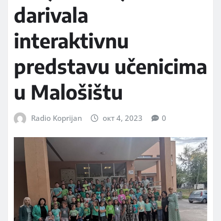
darivala
interaktivnu
predstavu učenicima
u Malošištu
Radio Koprijan
окт 4, 2023
0