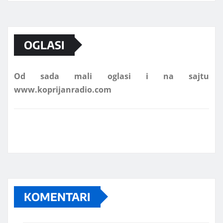
Marketing telefon 062 463 002
OGLASI
Od sada mali oglasi i na sajtu
www.koprijanradio.com
KOMENTARI