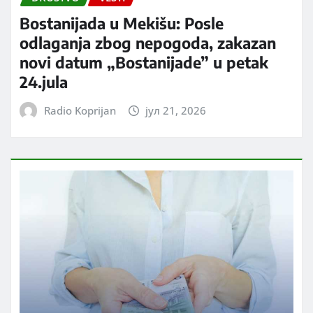
Bostanijada u Mekišu: Posle
odlaganja zbog nepogoda, zakazan
novi datum „Bostanijade” u petak
24.jula
Radio Koprijan
јул 21, 2026