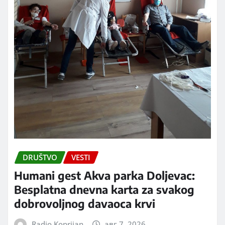
DRUŠTVO
VESTI
Humani gest Akva parka Doljevac:
Besplatna dnevna karta za svakog
dobrovoljnog davaoca krvi
Radio Koprijan
авг 7, 2026