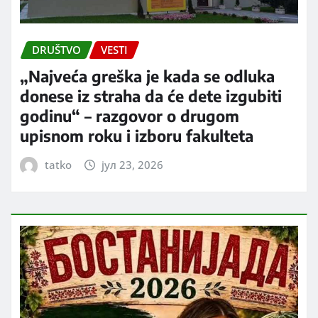
DRUŠTVO
VESTI
„Najveća greška je kada se odluka
donese iz straha da će dete izgubiti
godinu“ – razgovor o drugom
upisnom roku i izboru fakulteta
tatko
јул 23, 2026