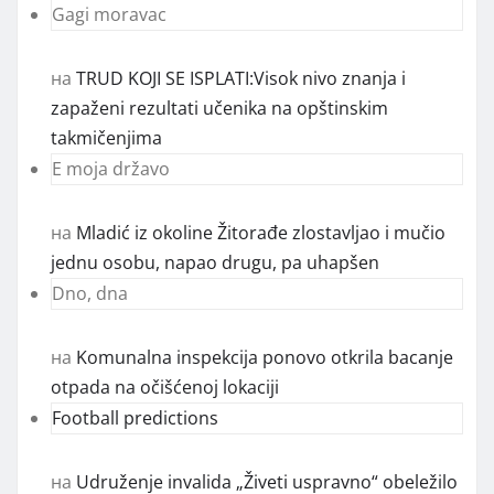
Gagi moravac
на
TRUD KOJI SE ISPLATI:Visok nivo znanja i
zapaženi rezultati učenika na opštinskim
takmičenjima
E moja državo
на
Mladić iz okoline Žitorađe zlostavljao i mučio
jednu osobu, napao drugu, pa uhapšen
Dno, dna
на
Komunalna inspekcija ponovo otkrila bacanje
otpada na očišćenoj lokaciji
Football predictions
на
Udruženje invalida „Živeti uspravno“ obeležilo