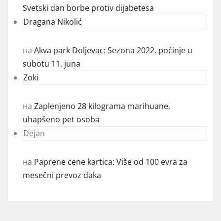
Svetski dan borbe protiv dijabetesa
Dragana Nikolić
на
Akva park Doljevac: Sezona 2022. počinje u
subotu 11. juna
Zoki
на
Zaplenjeno 28 kilograma marihuane,
uhapšeno pet osoba
Dejan
на
Paprene cene kartica: Više od 100 evra za
mesečni prevoz đaka