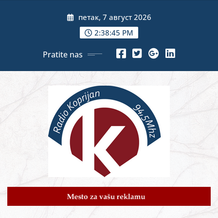
Skip
петак, 7 август 2026
to
content
2:38:47 PM
Pratite nas