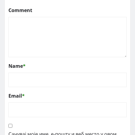
Comment
Name
*
Email
*
Сачувај моје име, е-пошту и веб место у овом