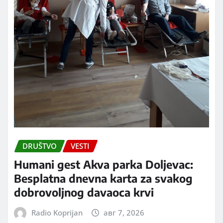
DRUŠTVO
VESTI
Humani gest Akva parka Doljevac:
Besplatna dnevna karta za svakog
dobrovoljnog davaoca krvi
Radio Koprijan
авг 7, 2026