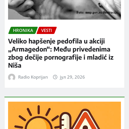
HRONIKA
VESTI
Veliko hapšenje pedofila u akciji
„Armagedon“: Među privedenima
zbog dečije pornografije i mladić iz
Niša
Radio Koprijan
јул 29, 2026