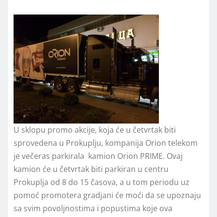
U sklopu promo akcije, koja će u četvrtak biti
sprovedena u Prokuplju, kompanija Orion telekom
je večeras parkirala kamion Orion PRIME. Ovaj
kamion će u četvrtak biti parkiran u centru
Prokuplja od 8 do 15 časova, a u tom periodu uz
pomoć promotera gradjani će moći da se upoznaju
sa svim povoljnostima i popustima koje ova