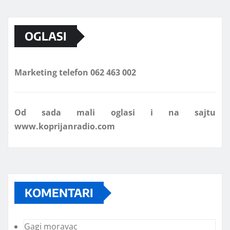
OGLASI
Marketing telefon 062 463 002
Od sada mali oglasi i na sajtu
www.koprijanradio.com
KOMENTARI
Gagi moravac