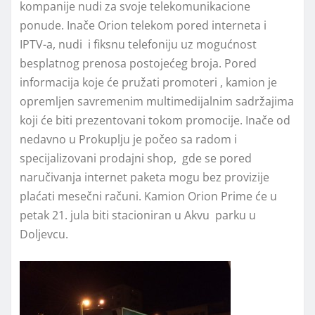
kompanije nudi za svoje telekomunikacione
ponude. Inače Orion telekom pored interneta i
IPTV-a, nudi i fiksnu telefoniju uz mogućnost
besplatnog prenosa postojećeg broja. Pored
informacija koje će pružati promoteri , kamion je
opremljen savremenim multimedijalnim sadržajima
koji će biti prezentovani tokom promocije. Inače od
nedavno u Prokuplju je počeo sa radom i
specijalizovani prodajni shop, gde se pored
naručivanja internet paketa mogu bez provizije
plaćati mesečni računi. Kamion Orion Prime će u
petak 21. jula biti stacioniran u Akvu parku u
Doljevcu.