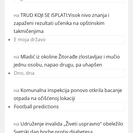
на
TRUD KOJI SE ISPLATI:Visok nivo znanja i
zapaženi rezultati učenika na opštinskim
takmičenjima
E moja državo
на
Mladić iz okoline Žitorađe zlostavljao i mučio
jednu osobu, napao drugu, pa uhapšen
Dno, dna
на
Komunalna inspekcija ponovo otkrila bacanje
otpada na očišćenoj lokaciji
Football predictions
на
Udruženje invalida „Živeti uspravno“ obeležilo
Svetski dan borbe protiv dijabetesa