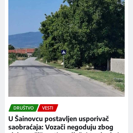
DRUŠTVO
VESTI
U Šainovcu postavljen usporivač
saobraćaja: Vozači negoduju zbog