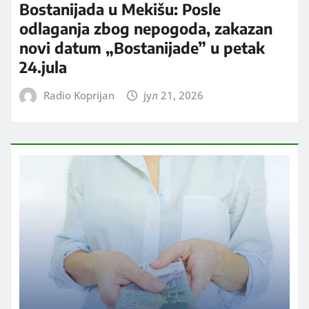
Bostanijada u Mekišu: Posle
odlaganja zbog nepogoda, zakazan
novi datum „Bostanijade” u petak
24.jula
Radio Koprijan
јул 21, 2026