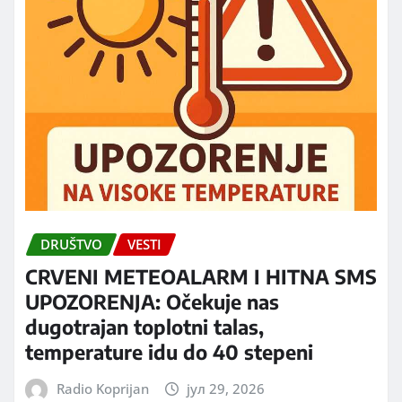
DRUŠTVO
VESTI
CRVENI METEOALARM I HITNA SMS
UPOZORENJA: Očekuje nas
dugotrajan toplotni talas,
temperature idu do 40 stepeni
Radio Koprijan
јул 29, 2026