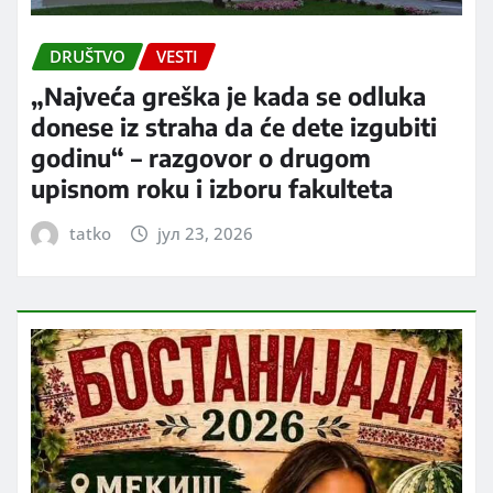
DRUŠTVO
VESTI
„Najveća greška je kada se odluka
donese iz straha da će dete izgubiti
godinu“ – razgovor o drugom
upisnom roku i izboru fakulteta
tatko
јул 23, 2026