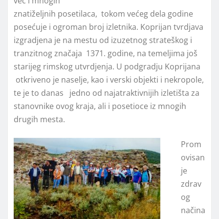
već i mnogih
znatiželjnih posetilaca, tokom većeg dela godine
posećuje i ogroman broj izletnika. Koprijan tvrdjava
izgradjena je na mestu od izuzetnog strateškog i
tranzitnog značaja 1371. godine, na temeljima još
starijeg rimskog utvrdjenja. U podgradju Koprijana
otkriveno je naselje, kao i verski objekti i nekropole,
te je to danas jedno od najatraktivnijih izletišta za
stanovnike ovog kraja, ali i posetioce iz mnogih
drugih mesta.
Prom
ovisan
je
zdrav
og
načina