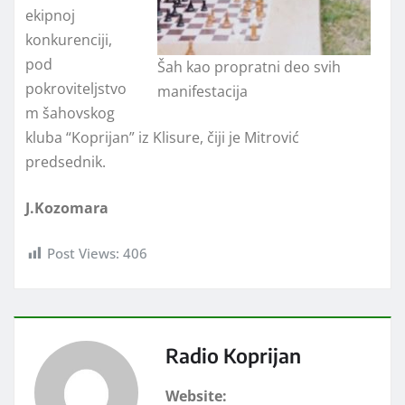
ekipnoj
konkurenciji,
pod
Šah kao propratni deo svih
pokroviteljstvo
manifestacija
m šahovskog
kluba “Koprijan” iz Klisure, čiji je Mitrović
predsednik.
J.Kozomara
Post Views:
406
Radio Koprijan
Website: