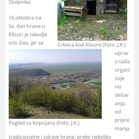
Stolpnika.
16.oktobra na
Sv. dan hrane u
Klisuri je takodje
vrlo živo, jer se
Crkvica kod Klisure (Foto: J.K.)
uprav
o tada
organi
zuje
niz
dešav
anja,
od
pripre
Pogled sa Koprijana (Foto: J.K.)
manja
tradicionalne i zdrave hrane, preko nekoliko