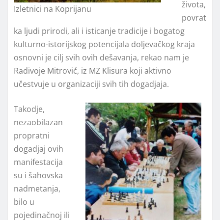
života,
Izletnici na Koprijanu
povrat
ka ljudi prirodi, ali i isticanje tradicije i bogatog
kulturno-istorijskog potencijala doljevačkog kraja
osnovni je cilj svih ovih dešavanja, rekao nam je
Radivoje Mitrović, iz MZ Klisura koji aktivno
učestvuje u organizaciji svih tih dogadjaja.
Takodje,
nezaobilazan
propratni
dogadjaj ovih
manifestacija
su i šahovska
nadmetanja,
bilo u
pojedinačnoj ili