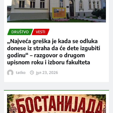
DRUŠTVO
VESTI
„Najveća greška je kada se odluka
donese iz straha da će dete izgubiti
godinu“ – razgovor o drugom
upisnom roku i izboru fakulteta
tatko
јул 23, 2026