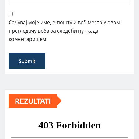
Сачувај моје име, е-пошту и веб место у овом
прегледачу веба за следећи пут када
коментаришем.
REZULTATI