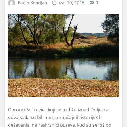
Radio Koprijan
мај 10, 2018
0
Obronci Seličevice koji se uzdižu iznad Doljevca
odvajkada su bili mesto značajnih istorijskih
dešavanja, na raskrsnici puteva, kud su se još od