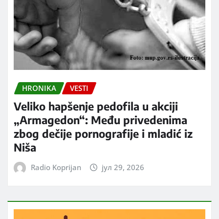
HRONIKA
VESTI
Veliko hapšenje pedofila u akciji
„Armagedon“: Među privedenima
zbog dečije pornografije i mladić iz
Niša
Radio Koprijan
јул 29, 2026