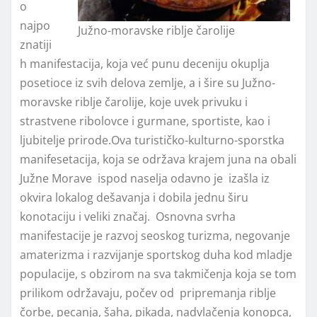
o
najpo
Južno-moravske riblje čarolije
znatiji
h manifestacija, koja već punu deceniju okuplja
posetioce iz svih delova zemlje, a i šire su Južno-
moravske riblje čarolije, koje uvek privuku i
strastvene ribolovce i gurmane, sportiste, kao i
ljubitelje prirode.Ova turističko-kulturno-sporstka
manifesetacija, koja se održava krajem juna na obali
Južne Morave ispod naselja odavno je izašla iz
okvira lokalog dešavanja i dobila jednu širu
konotaciju i veliki značaj. Osnovna svrha
manifestacije je razvoj seoskog turizma, negovanje
amaterizma i razvijanje sportskog duha kod mladje
populacije, s obzirom na sva takmičenja koja se tom
prilikom održavaju, počev od pripremanja riblje
čorbe, pecanja, šaha, pikada, nadvlačenja konopca,