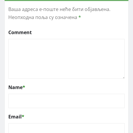
Ваша адреса е-поште неће бити објављена.
Неопходна поља су означена
*
Comment
Name
*
Email
*