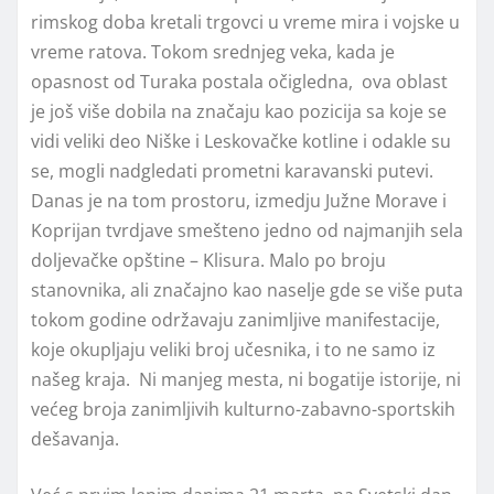
rimskog doba kretali trgovci u vreme mira i vojske u
vreme ratova. Tokom srednjeg veka, kada je
opasnost od Turaka postala očigledna, ova oblast
je još više dobila na značaju kao pozicija sa koje se
vidi veliki deo Niške i Leskovačke kotline i odakle su
se, mogli nadgledati prometni karavanski putevi.
Danas je na tom prostoru, izmedju Južne Morave i
Koprijan tvrdjave smešteno jedno od najmanjih sela
doljevačke opštine – Klisura. Malo po broju
stanovnika, ali značajno kao naselje gde se više puta
tokom godine održavaju zanimljive manifestacije,
koje okupljaju veliki broj učesnika, i to ne samo iz
našeg kraja. Ni manjeg mesta, ni bogatije istorije, ni
većeg broja zanimljivih kulturno-zabavno-sportskih
dešavanja.