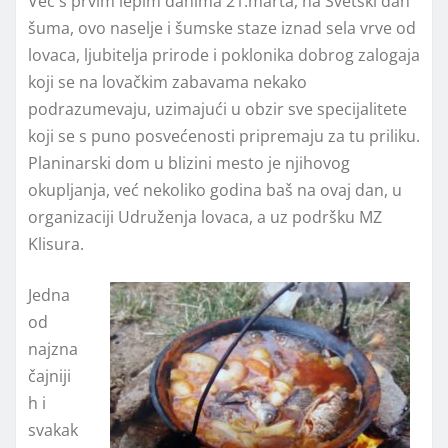
Već s prvim lepim danima 21.marta, na Svetski dan
šuma, ovo naselje i šumske staze iznad sela vrve od
lovaca, ljubitelja prirode i poklonika dobrog zalogaja
koji se na lovačkim zabavama nekako
podrazumevaju, uzimajući u obzir sve specijalitete
koji se s puno posvećenosti pripremaju za tu priliku.
Planinarski dom u blizini mesto je njihovog
okupljanja, već nekoliko godina baš na ovaj dan, u
organizaciji Udruženja lovaca, a uz podršku MZ
Klisura.
Jedna
od
najzna
čajniji
h i
svakak