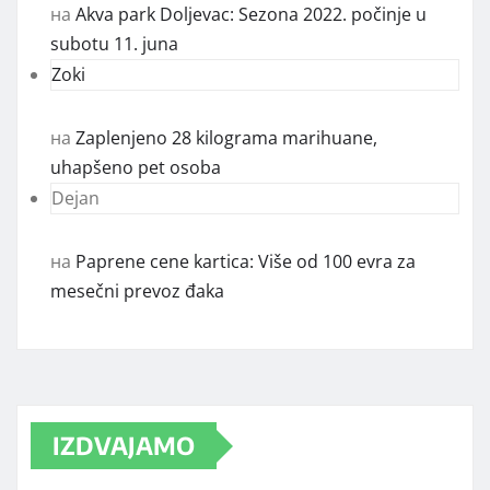
на
Akva park Doljevac: Sezona 2022. počinje u
subotu 11. juna
Zoki
на
Zaplenjeno 28 kilograma marihuane,
uhapšeno pet osoba
Dejan
на
Paprene cene kartica: Više od 100 evra za
mesečni prevoz đaka
IZDVAJAMO