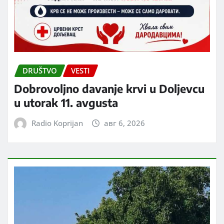
DRUŠTVO
VESTI
Dobrovoljno davanje krvi u Doljevcu
u utorak 11. avgusta
Radio Koprijan
авг 6, 2026