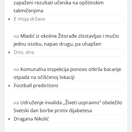
zapaženi rezultati učenika na opštinskim
takmičenjima
E moja državo
на
Mladić iz okoline Žitorađe zlostavljao i mučio
jednu osobu, napao drugu, pa uhapšen
Dno, dna
на
Komunalna inspekcija ponovo otkrila bacanje
otpada na očišćenoj lokaciji
Football predictions
на
Udruženje invalida „Živeti uspravno“ obeležilo
Svetski dan borbe protiv dijabetesa
Dragana Nikolić