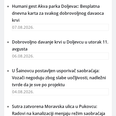
Humani gest Akva parka Doljevac: Besplatna
dnevna karta za svakog dobrovoljnog davaoca
krvi
07.08.2026.
Dobrovoljno davanje krvi u Doljevcu u utorak 11.
avgusta
06.08.2026.
U Šainovcu postavljen usporivač saobraćaja:
Vozači negoduju zbog slabe uočljivosti, nadležni
tvrde da je sve po projektu
04.08.2026.
Sutra zatvorena Moravska ulica u Pukovcu:
Radovi na kanalizaciji menjaju režim saobraćaja