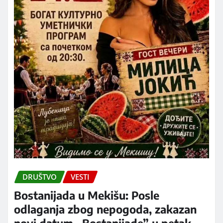
DRUŠTVO
VESTI
Bostanijada u Mekišu: Posle
odlaganja zbog nepogoda, zakazan