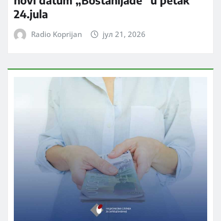
novi datum „Bostanijade” u petak
24.jula
Radio Koprijan
јул 21, 2026