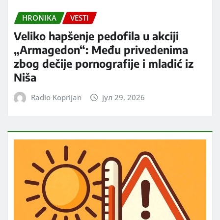
HRONIKA
VESTI
Veliko hapšenje pedofila u akciji
„Armagedon“: Među privedenima
zbog dečije pornografije i mladić iz
Niša
Radio Koprijan
јул 29, 2026