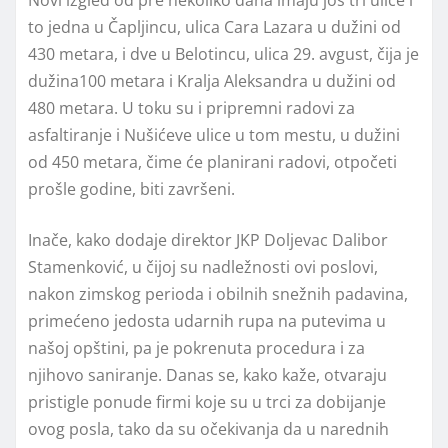
to jedna u Čapljincu, ulica Cara Lazara u dužini od
430 metara, i dve u Belotincu, ulica 29. avgust, čija je
dužina100 metara i Kralja Aleksandra u dužini od
480 metara. U toku su i pripremni radovi za
asfaltiranje i Nušićeve ulice u tom mestu, u dužini
od 450 metara, čime će planirani radovi, otpočeti
prošle godine, biti završeni.
Inače, kako dodaje direktor JKP Doljevac Dalibor
Stamenković, u čijoj su nadležnosti ovi poslovi,
nakon zimskog perioda i obilnih snežnih padavina,
primećeno jedosta udarnih rupa na putevima u
našoj opštini, pa je pokrenuta procedura i za
njihovo saniranje. Danas se, kako kaže, otvaraju
pristigle ponude firmi koje su u trci za dobijanje
ovog posla, tako da su očekivanja da u narednih