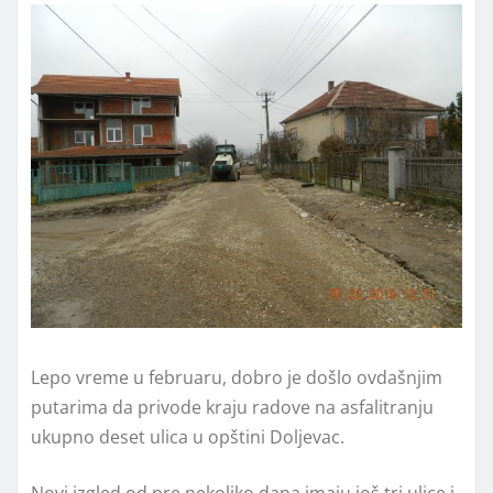
Lepo vreme u februaru, dobro je došlo ovdašnjim
putarima da privode kraju radove na asfalitranju
ukupno deset ulica u opštini Doljevac.
Novi izgled od pre nekoliko dana imaju još tri ulice i