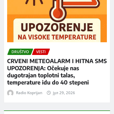
DRUŠTVO
VESTI
CRVENI METEOALARM I HITNA SMS
UPOZORENJA: Očekuje nas
dugotrajan toplotni talas,
temperature idu do 40 stepeni
Radio Koprijan
јул 29, 2026