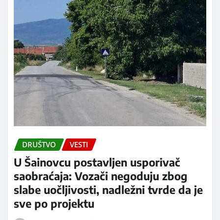
DRUŠTVO
VESTI
U Šainovcu postavljen usporivač
saobraćaja: Vozači negoduju zbog
slabe uočljivosti, nadležni tvrde da je
sve po projektu