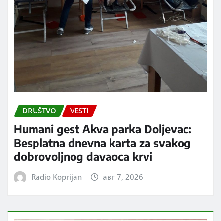
DRUŠTVO
VESTI
Humani gest Akva parka Doljevac:
Besplatna dnevna karta za svakog
dobrovoljnog davaoca krvi
Radio Koprijan
авг 7, 2026