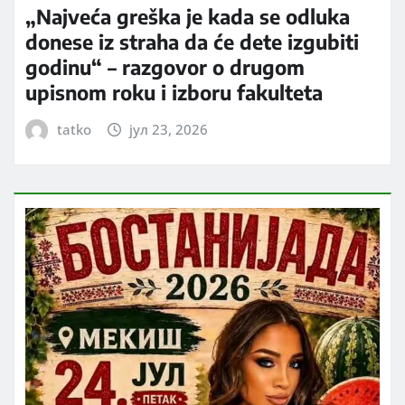
„Najveća greška je kada se odluka
donese iz straha da će dete izgubiti
godinu“ – razgovor o drugom
upisnom roku i izboru fakulteta
tatko
јул 23, 2026