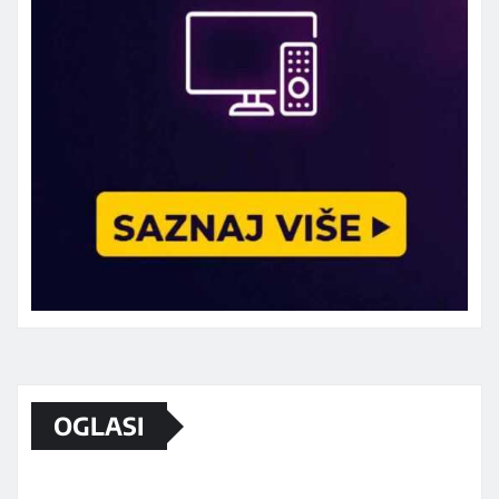
Marketing telefon 062 463 002
OGLASI
Od sada mali oglasi i na sajtu
www.koprijanradio.com