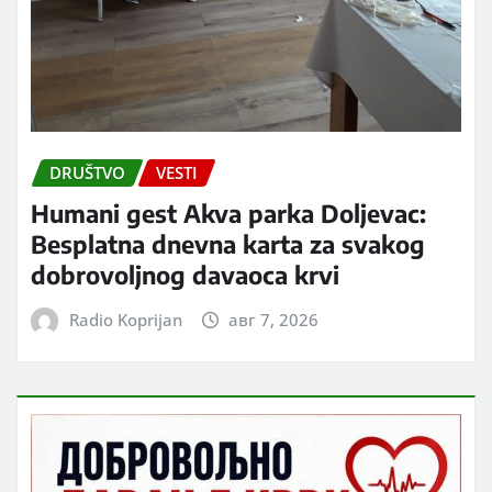
DRUŠTVO
VESTI
Humani gest Akva parka Doljevac:
Besplatna dnevna karta za svakog
dobrovoljnog davaoca krvi
Radio Koprijan
авг 7, 2026