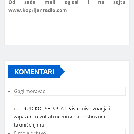
KOMENTARI
Gagi moravac
на
TRUD KOJI SE ISPLATI:Visok nivo znanja i
zapaženi rezultati učenika na opštinskim
takmičenjima
E moja državo