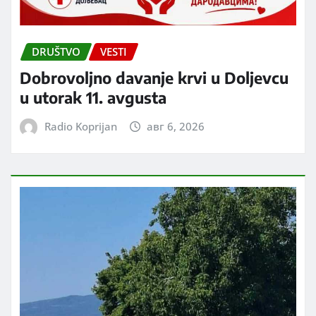
DRUŠTVO
VESTI
Dobrovoljno davanje krvi u Doljevcu
u utorak 11. avgusta
Radio Koprijan
авг 6, 2026