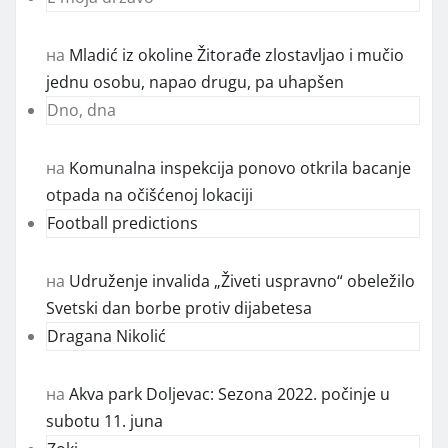
на
Mladić iz okoline Žitorađe zlostavljao i mučio
jednu osobu, napao drugu, pa uhapšen
Dno, dna
на
Komunalna inspekcija ponovo otkrila bacanje
otpada na očišćenoj lokaciji
Football predictions
на
Udruženje invalida „Živeti uspravno“ obeležilo
Svetski dan borbe protiv dijabetesa
Dragana Nikolić
на
Akva park Doljevac: Sezona 2022. počinje u
subotu 11. juna