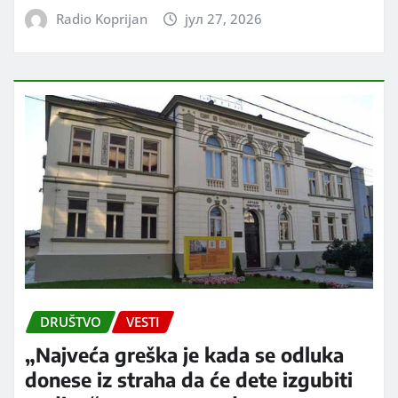
Radio Koprijan
јул 27, 2026
DRUŠTVO
VESTI
„Najveća greška je kada se odluka
donese iz straha da će dete izgubiti