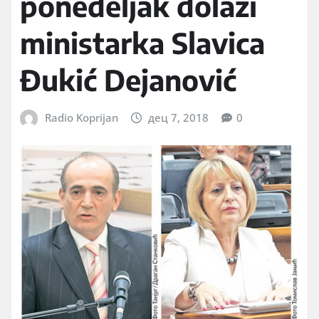
ponedeljak dolazi
ministarka Slavica
Đukić Dejanović
Radio Koprijan
дец 7, 2018
0