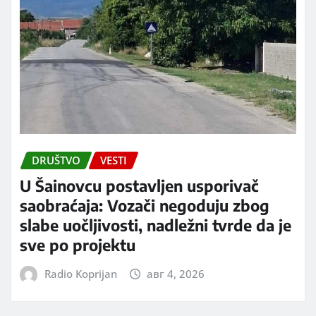
DRUŠTVO
VESTI
U Šainovcu postavljen usporivač
saobraćaja: Vozači negoduju zbog
slabe uočljivosti, nadležni tvrde da je
sve po projektu
Radio Koprijan
авг 4, 2026