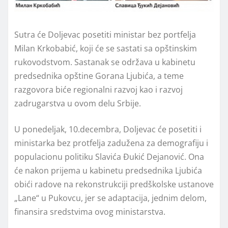
Sutra će Doljevac posetiti ministar bez portfelja
Milan Krkobabić, koji će se sastati sa opštinskim
rukovodstvom. Sastanak se održava u kabinetu
predsednika opštine Gorana Ljubića, a teme
razgovora biće regionalni razvoj kao i razvoj
zadrugarstva u ovom delu Srbije.
U ponedeljak, 10.decembra, Doljevac će posetiti i
ministarka bez protfelja zadužena za demografiju i
populacionu politiku Slavića Đukić Dejanović. Ona
će nakon prijema u kabinetu predsednika Ljubića
obići radove na rekonstrukciji predškolske ustanove
„Lane“ u Pukovcu, jer se adaptacija, jednim delom,
finansira sredstvima ovog ministarstva.