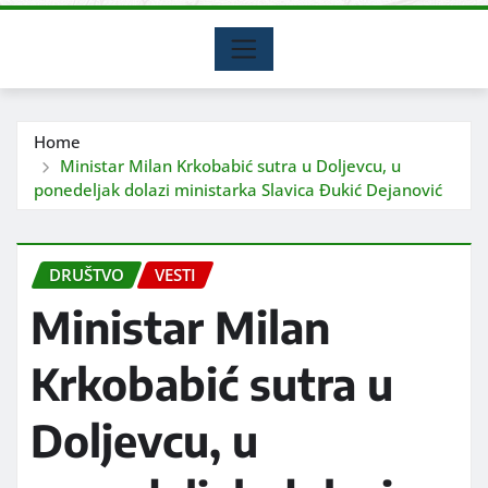
Home
Ministar Milan Krkobabić sutra u Doljevcu, u
ponedeljak dolazi ministarka Slavica Đukić Dejanović
DRUŠTVO
VESTI
Ministar Milan
Krkobabić sutra u
Doljevcu, u