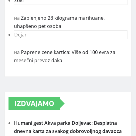
Zoki
на
Zaplenjeno 28 kilograma marihuane,
uhapšeno pet osoba
Dejan
на
Paprene cene kartica: Više od 100 evra za
mesečni prevoz đaka
IZDVAJAMO
Humani gest Akva parka Doljevac: Besplatna
dnevna karta za svakog dobrovoljnog davaoca