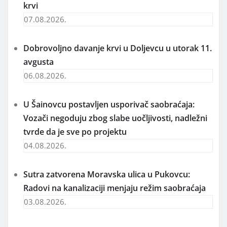
krvi
07.08.2026.
Dobrovoljno davanje krvi u Doljevcu u utorak 11.
avgusta
06.08.2026.
U Šainovcu postavljen usporivač saobraćaja:
Vozači negoduju zbog slabe uočljivosti, nadležni
tvrde da je sve po projektu
04.08.2026.
Sutra zatvorena Moravska ulica u Pukovcu:
Radovi na kanalizaciji menjaju režim saobraćaja
03.08.2026.