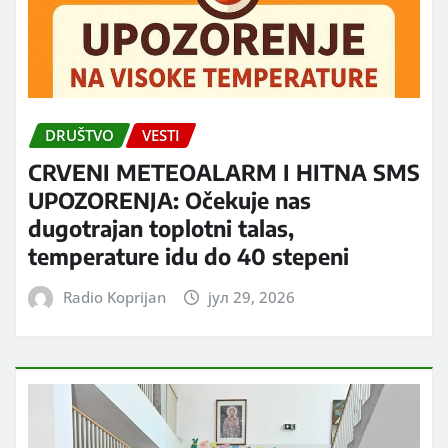
DRUŠTVO
VESTI
CRVENI METEOALARM I HITNA SMS
UPOZORENJA: Očekuje nas
dugotrajan toplotni talas,
temperature idu do 40 stepeni
Radio Koprijan
јул 29, 2026