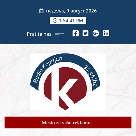
Skip
недеља, 9 август 2026
to
content
1:54:43 PM
Pratite nas