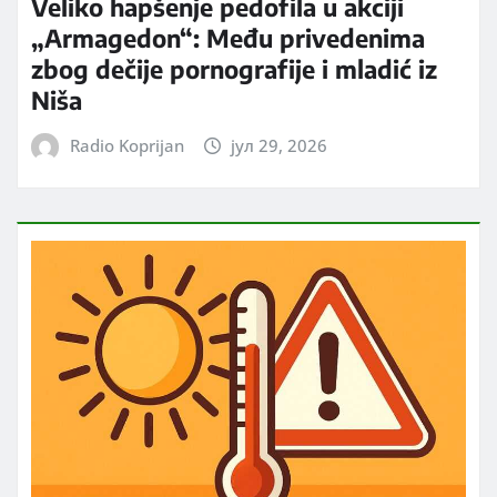
Veliko hapšenje pedofila u akciji
„Armagedon“: Među privedenima
zbog dečije pornografije i mladić iz
Niša
Radio Koprijan
јул 29, 2026