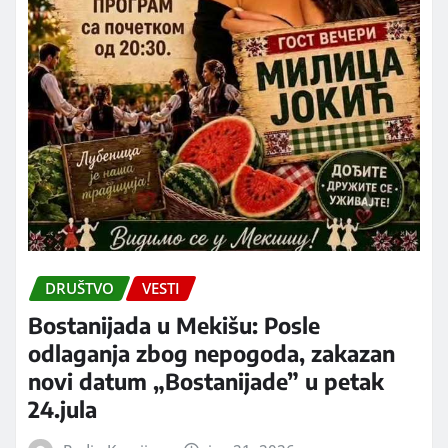
DRUŠTVO
VESTI
Bostanijada u Mekišu: Posle
odlaganja zbog nepogoda, zakazan
novi datum „Bostanijade” u petak
24.jula