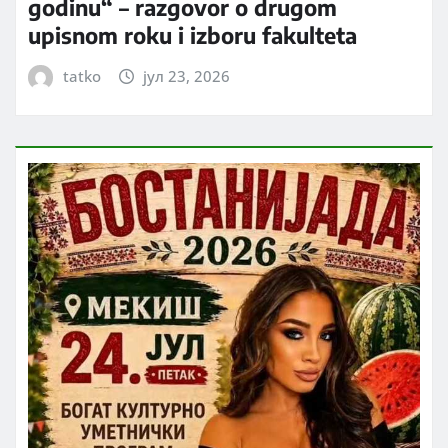
godinu“ – razgovor o drugom
upisnom roku i izboru fakulteta
tatko
јул 23, 2026