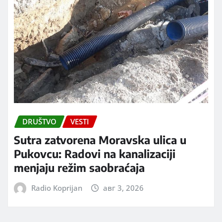
DRUŠTVO
VESTI
Sutra zatvorena Moravska ulica u
Pukovcu: Radovi na kanalizaciji
menjaju režim saobraćaja
Radio Koprijan
авг 3, 2026