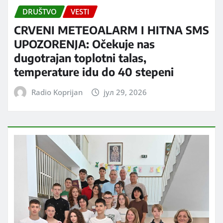
DRUŠTVO
VESTI
CRVENI METEOALARM I HITNA SMS
UPOZORENJA: Očekuje nas
dugotrajan toplotni talas,
temperature idu do 40 stepeni
Radio Koprijan
јул 29, 2026