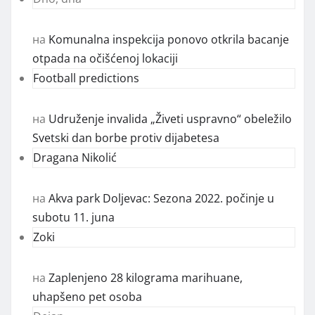
на
Komunalna inspekcija ponovo otkrila bacanje
otpada na očišćenoj lokaciji
Football predictions
на
Udruženje invalida „Živeti uspravno“ obeležilo
Svetski dan borbe protiv dijabetesa
Dragana Nikolić
на
Akva park Doljevac: Sezona 2022. počinje u
subotu 11. juna
Zoki
на
Zaplenjeno 28 kilograma marihuane,
uhapšeno pet osoba