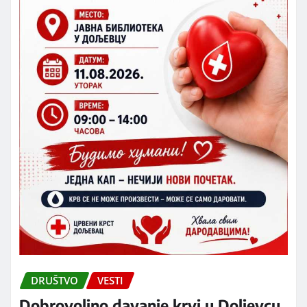
DRUŠTVO
VESTI
Dobrovoljno davanje krvi u Doljevcu