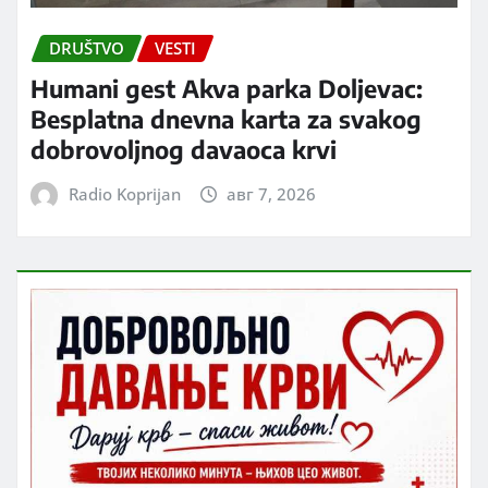
DRUŠTVO
VESTI
Humani gest Akva parka Doljevac:
Besplatna dnevna karta za svakog
dobrovoljnog davaoca krvi
Radio Koprijan
авг 7, 2026