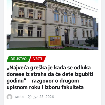
DRUŠTVO
VESTI
„Najveća greška je kada se odluka
donese iz straha da će dete izgubiti
godinu“ – razgovor o drugom
upisnom roku i izboru fakulteta
tatko
јул 23, 2026