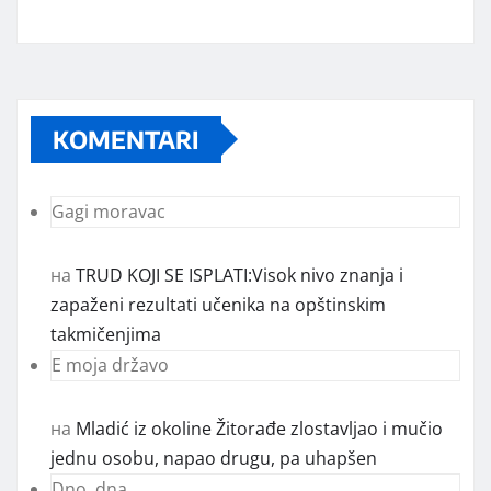
KOMENTARI
Gagi moravac
на
TRUD KOJI SE ISPLATI:Visok nivo znanja i
zapaženi rezultati učenika na opštinskim
takmičenjima
E moja državo
на
Mladić iz okoline Žitorađe zlostavljao i mučio
jednu osobu, napao drugu, pa uhapšen
Dno, dna