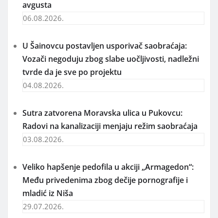
avgusta
06.08.2026.
U Šainovcu postavljen usporivač saobraćaja:
Vozači negoduju zbog slabe uočljivosti, nadležni
tvrde da je sve po projektu
04.08.2026.
Sutra zatvorena Moravska ulica u Pukovcu:
Radovi na kanalizaciji menjaju režim saobraćaja
03.08.2026.
Veliko hapšenje pedofila u akciji „Armagedon“:
Među privedenima zbog dečije pornografije i
mladić iz Niša
29.07.2026.