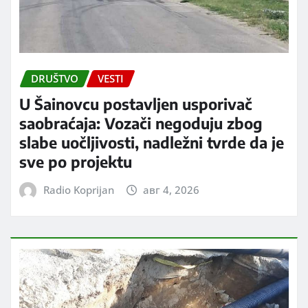
DRUŠTVO
VESTI
U Šainovcu postavljen usporivač
saobraćaja: Vozači negoduju zbog
slabe uočljivosti, nadležni tvrde da je
sve po projektu
Radio Koprijan
авг 4, 2026