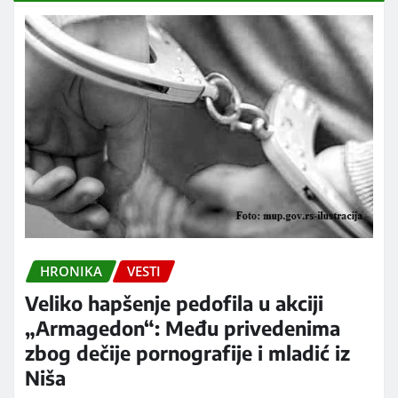
HRONIKA
VESTI
Veliko hapšenje pedofila u akciji
„Armagedon“: Među privedenima
zbog dečije pornografije i mladić iz
Niša