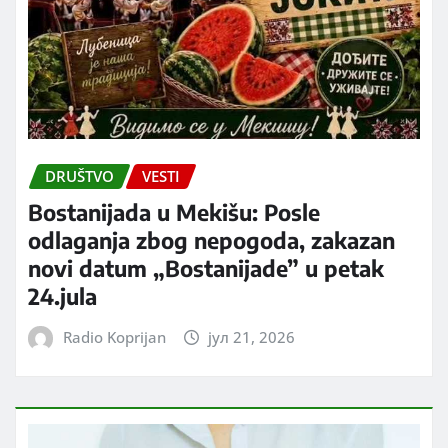
DRUŠTVO
VESTI
Bostanijada u Mekišu: Posle
odlaganja zbog nepogoda, zakazan
novi datum „Bostanijade” u petak
24.jula
Radio Koprijan
јул 21, 2026