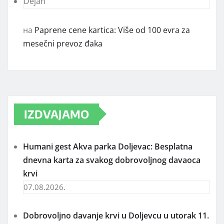
Dejan
на
Paprene cene kartica: Više od 100 evra za
mesečni prevoz đaka
IZDVAJAMO
Humani gest Akva parka Doljevac: Besplatna
dnevna karta za svakog dobrovoljnog davaoca
krvi
07.08.2026.
Dobrovoljno davanje krvi u Doljevcu u utorak 11.