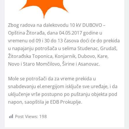
Zbog radova na dalekovodu 10 kV DUBOVO –
Opština Žitorađa, dana 04.05.2017 godine u
vremenu od 09 i 30 do 13 časova doći će do prekida
u napajanju potrošača u selima Studenac, Grudaš,
Žitorađska Toponica, Konjarnik, Dubovo, Kare,
Novo i Staro Momčilovo, Širine i Asanovac.
Mole se potrošači da za vreme prekida u
snabdevanju el.energijom isključe sve uređaje, i da
uključenje vrše postupno po puštanju objekta pod
napon, saopštila je EDB Prokuplje.
Post Views:
198