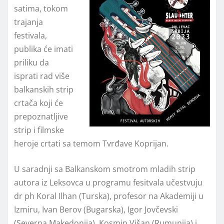
satima, tokom
trajanja
festivala,
publika će imati
priliku da
isprati rad više
balkanskih strip
crtača koji će
prepoznatljive
strip i filmske
heroje crtati sa temom Tvrđave Koprijan.
U saradnji sa Balkanskom smotrom mladih strip
autora iz Leksovca u programu fesitvala učestvuju
dr ph Koral Ilhan (Turska), profesor na Akademiji u
Izmiru, Ivan Berov (Bugarska), Igor Jovčevski
(Severna Makedonija), Kosmin Višan (Rumunija) i