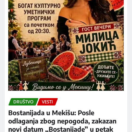
DRUŠTVO
VESTI
Bostanijada u Mekišu: Posle
odlaganja zbog nepogoda, zakazan
novi datum „Bostanijade” u petak