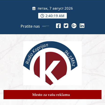
Skip
петак, 7 август 2026
to
content
2:40:21 AM
Pratite nas