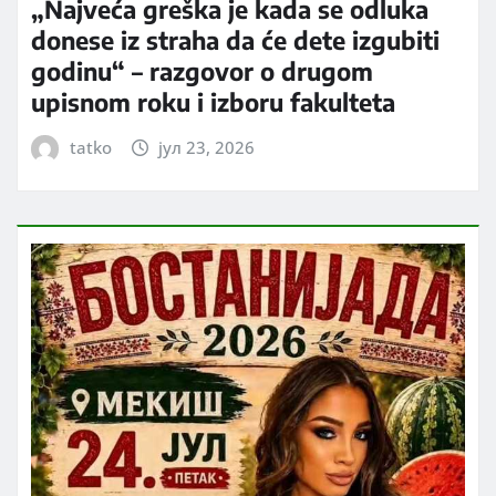
„Najveća greška je kada se odluka
donese iz straha da će dete izgubiti
godinu“ – razgovor o drugom
upisnom roku i izboru fakulteta
tatko
јул 23, 2026