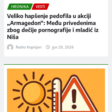
HRONIKA
VESTI
Veliko hapšenje pedofila u akciji
„Armagedon“: Među privedenima
zbog dečije pornografije i mladić iz
Niša
Radio Koprijan
јул 29, 2026