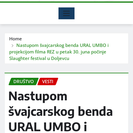
Home
Nastupom švajcarskog benda URAL UMBO i
projekcijom filma REZ u petak 30. juna počinje
Slaughter festival u Doljevcu
DRUŠTVO
VESTI
Nastupom
švajcarskog benda
URAL UMBO i