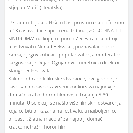
Stjepan Matić (Hrvatska).
U subotu 1. jula u Nišu u Deli prostoru sa početkom
u 13 časova, biće upriličena tribina „20 GODINA T.T.
SINDROMA“ na kojoj će pored Zečevića i Lakobrije
učestvovati i Nenad Bekvalac, poznavalac horor
žanra, njegov kritičar i popularizator, a moderator
razgovora je Dejan Ognjanović, umetnički direktor
Slaughter Festivala.
Kako bi ohrabrili filmske stvaraoce, ove godine je
raspisan nedavno završeni konkurs za najnovije
domaće kratke horor filmove, u trajanju 5-30
minuta. U selekciji se našlo više filmskih ostvarenja
koja će biti prikazana na festivalu, a najboljem će
pripasti „Zlatna macola“ za najbolji domaći
kratkometražni horor film.