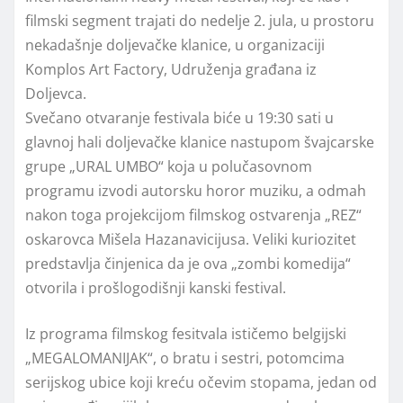
filmski segment trajati do nedelje 2. jula, u prostoru
nekadašnje doljevačke klanice, u organizaciji
Komplos Art Factory, Udruženja građana iz
Doljevca.
Svečano otvaranje festivala biće u 19:30 sati u
glavnoj hali doljevačke klanice nastupom švajcarske
grupe „URAL UMBO“ koja u polučasovnom
programu izvodi autorsku horor muziku, a odmah
nakon toga projekcijom filmskog ostvarenja „REZ“
oskarovca Mišela Hazanavicijusa. Veliki kuriozitet
predstavlja činjenica da je ova „zombi komedija“
otvorila i prošlogodišnji kanski festival.
Iz programa filmskog fesitvala ističemo belgijski
„MEGALOMANIJAK“, o bratu i sestri, potomcima
serijskog ubice koji kreću očevim stopama, jedan od