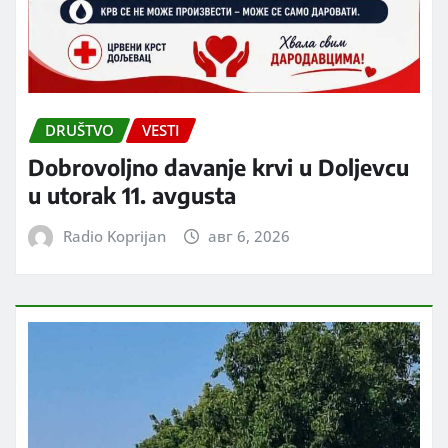
DRUŠTVO
VESTI
Dobrovoljno davanje krvi u Doljevcu
u utorak 11. avgusta
Radio Koprijan
авг 6, 2026