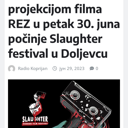
projekcijom filma
REZ u petak 30. juna
počinje Slaughter
festival u Doljevcu
Radio Koprijan
јун 29, 2023
0