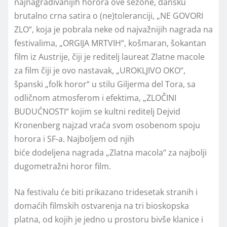
najnagrađivanijih horora ove sezone, dansku
brutalno crna satira o (ne)toleranciji, „NE GOVORI
ZLO“, koja je pobrala neke od najvažnijih nagrada na
festivalima, „ORGIJA MRTVIH“, košmaran, šokantan
film iz Austrije, čiji je reditelj laureat Zlatne macole
za film čiji je ovo nastavak, „UROKLJIVO OKO“,
španski „folk horor“ u stilu Giljerma del Tora, sa
odličnom atmosferom i efektima, „ZLOČINI
BUDUĆNOSTI“ kojim se kultni reditelj Dejvid
Kronenberg najzad vraća svom osobenom spoju
horora i SF-a. Najboljem od njih
biće dodeljena nagrada „Zlatna macola“ za najbolji
dugometražni horor film.
Na festivalu će biti prikazano tridesetak stranih i
domaćih filmskih ostvarenja na tri bioskopska
platna, od kojih je jedno u prostoru bivše klanice i