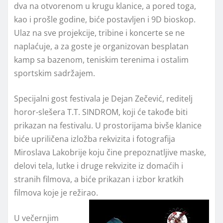
dva na otvorenom u krugu klanice, a pored toga,
kao i prošle godine, biće postavljen i 9D bioskop.
Ulaz na sve projekcije, tribine i koncerte se ne
naplaćuje, a za goste je organizovan besplatan
kamp sa bazenom, teniskim terenima i ostalim
sportskim sadržajem.
Specijalni gost festivala je Dejan Zečević, reditelj
horor-slešera T.T. SINDROM, koji će takođe biti
prikazan na festivalu. U prostorijama bivše klanice
biće upriličena izložba rekvizita i fotografija
Miroslava Lakobrije koju čine prepoznatljive maske,
delovi tela, lutke i druge rekvizite iz domaćih i
stranih filmova, a biće prikazan i izbor kratkih
filmova koje je režirao.
U večernjim