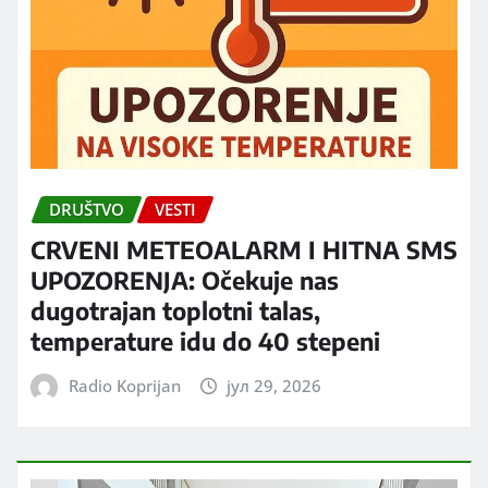
DRUŠTVO
VESTI
CRVENI METEOALARM I HITNA SMS
UPOZORENJA: Očekuje nas
dugotrajan toplotni talas,
temperature idu do 40 stepeni
Radio Koprijan
јул 29, 2026