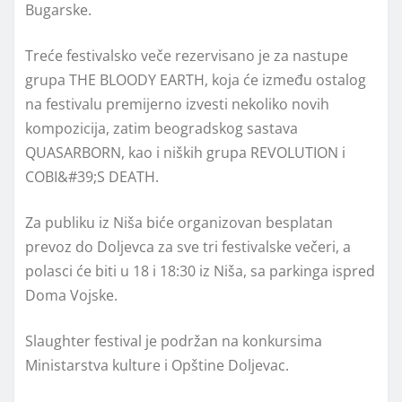
Bugarske.
Treće festivalsko veče rezervisano je za nastupe
grupa THE BLOODY EARTH, koja će između ostalog
na festivalu premijerno izvesti nekoliko novih
kompozicija, zatim beogradskog sastava
QUASARBORN, kao i niških grupa REVOLUTION i
COBI&#39;S DEATH.
Za publiku iz Niša biće organizovan besplatan
prevoz do Doljevca za sve tri festivalske večeri, a
polasci će biti u 18 i 18:30 iz Niša, sa parkinga ispred
Doma Vojske.
Slaughter festival je podržan na konkursima
Ministarstva kulture i Opštine Doljevac.