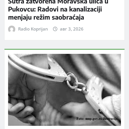
Sutra zatvorena Moravska ulica u
Pukovcu: Radovi na kanalizaciji
menjaju režim saobraćaja
Radio Koprijan
авг 3, 2026