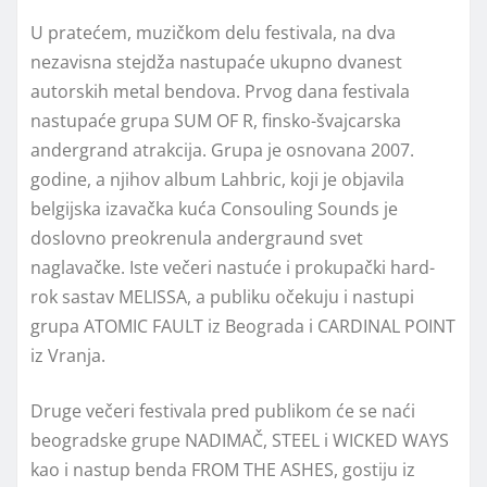
U pratećem, muzičkom delu festivala, na dva
nezavisna stejdža nastupaće ukupno dvanest
autorskih metal bendova. Prvog dana festivala
nastupaće grupa SUM OF R, finsko-švajcarska
andergrand atrakcija. Grupa je osnovana 2007.
godine, a njihov album Lahbric, koji je objavila
belgijska izavačka kuća Consouling Sounds je
doslovno preokrenula andergraund svet
naglavačke. Iste večeri nastuće i prokupački hard-
rok sastav MELISSA, a publiku očekuju i nastupi
grupa ATOMIC FAULT iz Beograda i CARDINAL POINT
iz Vranja.
Druge večeri festivala pred publikom će se naći
beogradske grupe NADIMAČ, STEEL i WICKED WAYS
kao i nastup benda FROM THE ASHES, gostiju iz