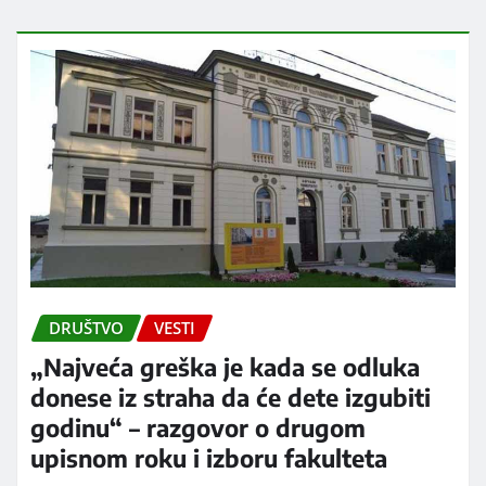
DRUŠTVO
VESTI
„Najveća greška je kada se odluka
donese iz straha da će dete izgubiti
godinu“ – razgovor o drugom
upisnom roku i izboru fakulteta