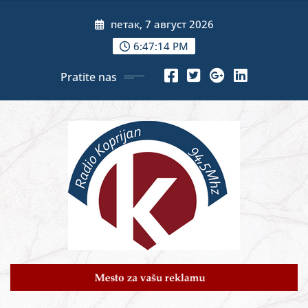
Skip
петак, 7 август 2026
to
content
6:47:16 PM
Pratite nas