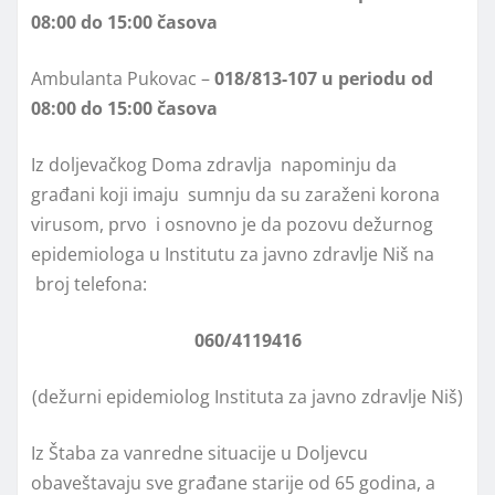
08:00 do 15:00 časova
Ambulanta Pukovac –
018/813-107 u periodu od
08:00 do 15:00 časova
Iz doljevačkog Doma zdravlja napominju da
građani koji imaju sumnju da su zaraženi korona
virusom, prvo i osnovno je da pozovu dežurnog
epidemiologa u Institutu za javno zdravlje Niš na
broj telefona:
060/4119416
(dežurni epidemiolog Instituta za javno zdravlјe Niš)
Iz Štaba za vanredne situacije u Doljevcu
obaveštavaju sve građane starije od 65 godina, a