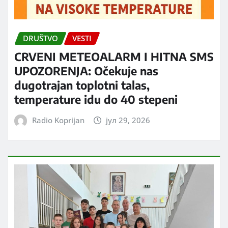
DRUŠTVO
VESTI
CRVENI METEOALARM I HITNA SMS
UPOZORENJA: Očekuje nas
dugotrajan toplotni talas,
temperature idu do 40 stepeni
Radio Koprijan
јул 29, 2026