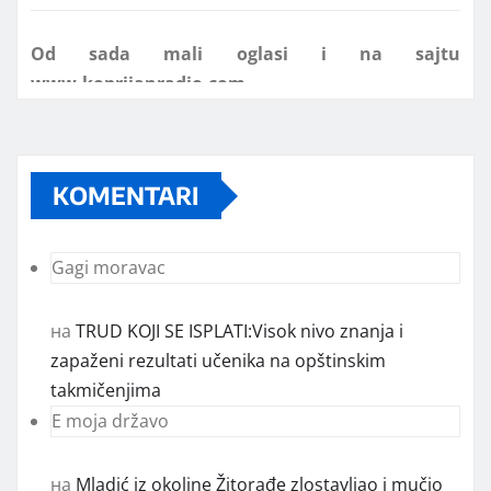
www.koprijanradio.com
KOMENTARI
Gagi moravac
на
TRUD KOJI SE ISPLATI:Visok nivo znanja i
zapaženi rezultati učenika na opštinskim
takmičenjima
E moja državo
на
Mladić iz okoline Žitorađe zlostavljao i mučio