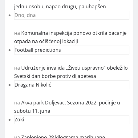
jednu osobu, napao drugu, pa uhapšen
Dno, dna
на
Komunalna inspekcija ponovo otkrila bacanje
otpada na očišćenoj lokaciji
Football predictions
на
Udruženje invalida „Živeti uspravno“ obeležilo
Svetski dan borbe protiv dijabetesa
Dragana Nikolić
на
Akva park Doljevac: Sezona 2022. počinje u
subotu 11. juna
Zoki
на
Zaplenjeno 28 kilograma marihuane,