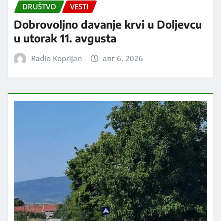
DRUŠTVO
VESTI
Dobrovoljno davanje krvi u Doljevcu
u utorak 11. avgusta
Radio Koprijan
авг 6, 2026