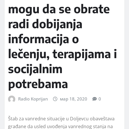
mogu da se obrate
radi dobijanja
informacija o
lečenju, terapijama i
socijalnim
potrebama
Radio Koprijan
мар 18, 2020
0
Štab za vanredne situacije u Doljevcu obaveštava
građane da usled uvođenja vanrednog stanja na