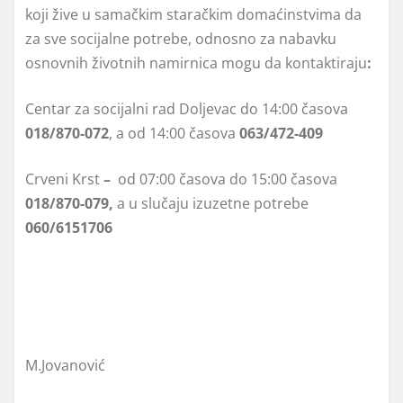
koji žive u samačkim staračkim domaćinstvima da
za sve socijalne potrebe, odnosno za nabavku
osnovnih životnih namirnica mogu da kontaktiraju
:
Centar za socijalni rad Doljevac do 14:00 časova
018/870-072
, a od 14:00 časova
063/472-409
Crveni Krst
–
od 07:00 časova do 15:00 časova
018/870-079,
a u slučaju izuzetne potrebe
060/6151706
M.Jovanović