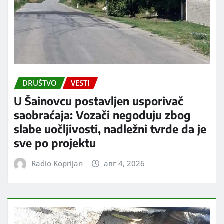
DRUŠTVO
VESTI
U Šainovcu postavljen usporivač
saobraćaja: Vozači negoduju zbog
slabe uočljivosti, nadležni tvrde da je
sve po projektu
Radio Koprijan
авг 4, 2026