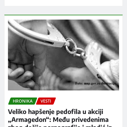
HRONIKA
VESTI
Veliko hapšenje pedofila u akciji
„Armagedon“: Među privedenima