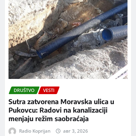
DRUŠTVO
VESTI
Sutra zatvorena Moravska ulica u
Pukovcu: Radovi na kanalizaciji
menjaju režim saobraćaja
Radio Koprijan
авг 3, 2026