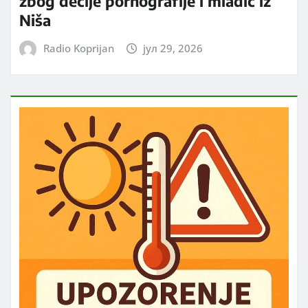
zbog dečije pornografije i mladić iz
Niša
Radio Koprijan
јул 29, 2026