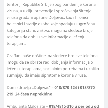
teritoriji Republike Srbije zbog pandemije korona
virusa, a u cilјu prevencije i sprečavanja širenja
virusa građani opštine Doljevac, kao i hronični
bolesnici i starije osobe koje spadaju u ugroženu
kategoriju stanovništva, mogu na sledeće broje
telefona da dobiju sve informacije o lečenju i
terapijama.
Građani naše opštine na sledeće brojeve telefona
mogu da se obrate radi dobijanja informacija o
lečenju, terapijama, socijalnim potrebama i ukoliko
sumnjaju da imaju sipmtome korona virusa.
Dom zdravlјa ,,Dolјevac” –
018/870-124 i 018/870-
219 24 časa neprekidno
Ambulanta Malošište –
018/4815-310 u periodu od