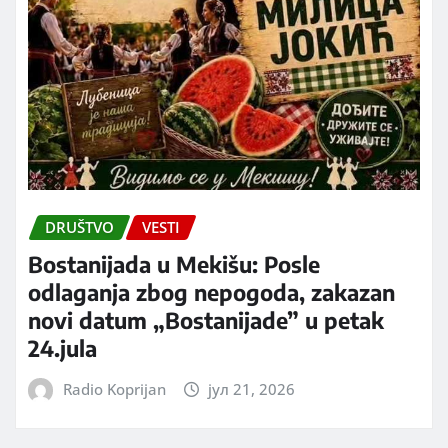
DRUŠTVO
VESTI
Bostanijada u Mekišu: Posle
odlaganja zbog nepogoda, zakazan
novi datum „Bostanijade” u petak
24.jula
Radio Koprijan
јул 21, 2026