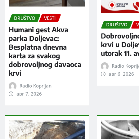
DRUŠTVO
VESTI
DRUŠTVO
V
Humani gest Akva
Dobrovoljn
parka Doljevac:
krvi u Dolj
Besplatna dnevna
utorak 11. 
karta za svakog
dobrovoljnog davaoca
Radio Kopri
krvi
авг 6, 2026
Radio Koprijan
авг 7, 2026