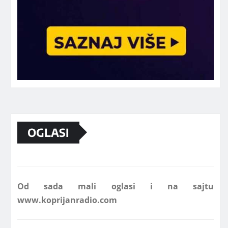
Marketing telefon 062 463 002
OGLASI
Od sada mali oglasi i na sajtu
www.koprijanradio.com