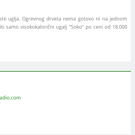
vrste uglja. Ogrevnog drveta nema gotovo ni na jednom
ti samo visokokalorični ugalj “Soko” po ceni od 18.000
radio.com