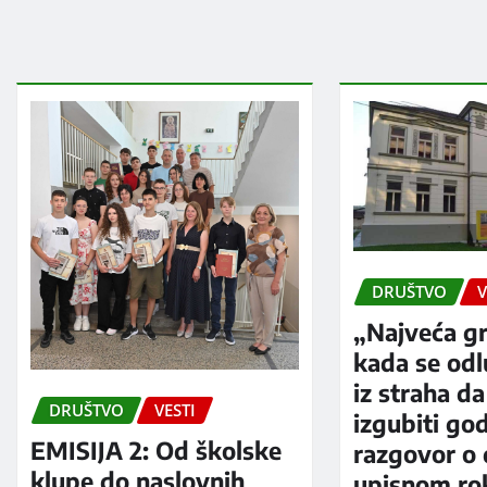
DRUŠTVO
V
„Najveća gr
kada se od
iz straha da
DRUŠTVO
VESTI
izgubiti go
EMISIJA 2: Od školske
razgovor o
klupe do naslovnih
upisnom rok