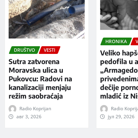
HRONIKA
V
DRUŠTVO
VESTI
Veliko hapš
Sutra zatvorena
pedofila u a
Moravska ulica u
„Armagedo
Pukovcu: Radovi na
privedenim
kanalizaciji menjaju
dečije porno
režim saobraćaja
mladić iz N
Radio Koprijan
Radio Kopri
авг 3, 2026
јул 29, 2026