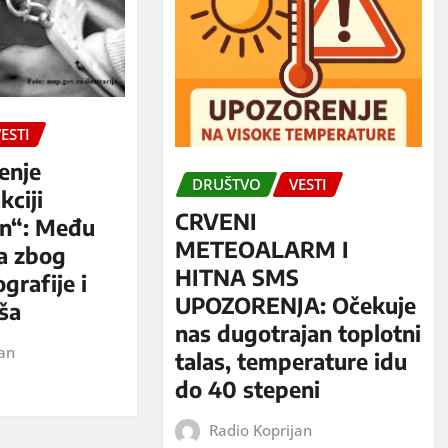
ESTI
enje
DRUŠTVO
VESTI
kciji
CRVENI
n“: Među
METEOALARM I
a zbog
HITNA SMS
grafije i
UPOZORENJA: Očekuje
iša
nas dugotrajan toplotni
jan
talas, temperature idu
do 40 stepeni
Radio Koprijan