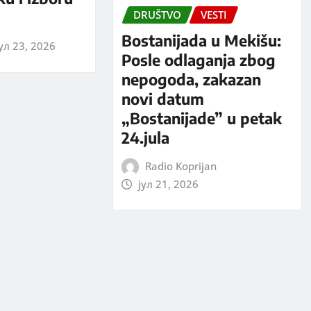
DRUŠTVO
VESTI
Bostanijada u Mekišu:
ул 23, 2026
Posle odlaganja zbog
nepogoda, zakazan
novi datum
„Bostanijade” u petak
24.jula
Radio Koprijan
јул 21, 2026