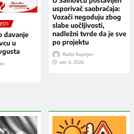
U Šainovcu postavljen
usporivač saobraćaja:
Vozači negoduju zbog
ESTI
slabe uočljivosti,
nadležni tvrde da je sve
o davanje
po projektu
evcu u
avgusta
Radio Koprijan
авг 4, 2026
jan