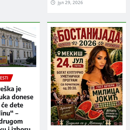
јул 29, 2026
ESTI
eška je
luka donese
 će dete
dinu“ –
 drugom
u i izboru