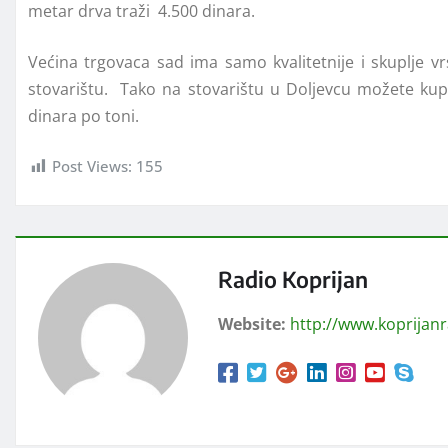
metar drva traži 4.500 dinara.
Većina trgovaca sad ima samo kvalitetnije i skuplje 
stovarištu. Tako na stovarištu u Doljevcu možete kupi
dinara po toni.
Post Views:
155
Radio Koprijan
Website:
http://www.koprijan