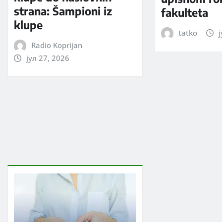
strana: Šampioni iz
fakulteta
klupe
tatko
ј
Radio Koprijan
јул 27, 2026