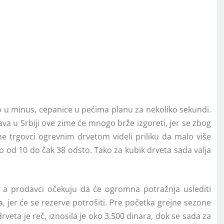
 u minus, cepanice u pećima planu za nekoliko sekundi.
a u Srbiji ove zime će mnogo brže izgoreti, jer se zbog
me trgovci ogrevnim drvetom videli priliku da malo više
o od 10 do čak 38 odsto. Tako za kubik drveta sada valja
 a prodavci očekuju da će ogromna potražnja uslediti
jer će se rezerve potrošiti. Pre početka grejne sezone
rveta je reč, iznosila je oko 3.500 dinara, dok se sada za