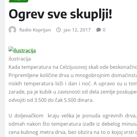
Ogrev sve skuplji!
Radio Koprijan
јан 12, 2017
0
ilustracija
Kada temperatura na Celzijusovoj skali ode beskonačno
Pripremljene količine drva u mnogobrojnim domaćinstav
niskih temperatura loži i dan i noć. A upravo su u to
zarade, pa je kubik u zavisnosti od dela zemlje poskupe
odvojiti od 3.500 do čak 5.500 dinara.
U doljevačkom kraju velika je ponuda ogrevnih drva,
odmah nakon što temperatura izađe iz debelog minusa, 
cena kubnog metra drva, bez obzira na to o kojoj vrsti d